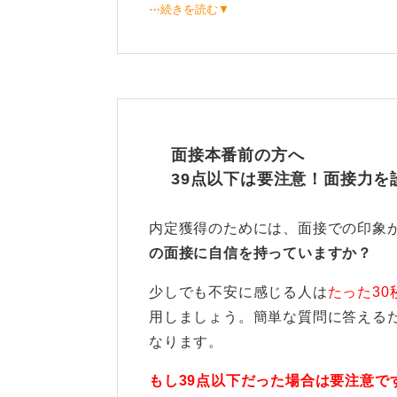
⋯続きを読む▼
されます。
その病院の理念を理解し、どのよう
おきましょう。
誠実な学習計画を示して信頼
面接本番前の方へ
経済的な状況だけでなく、困難に直
39点以下は要注意！面接力を
ても聞かれます。
内定獲得のためには、面接での印象
支援を受けて立派な看護師になりた
の面接に自信を持っていますか？
してください。
少しでも不安に感じる人は
たった30
一貫性のある回答を心掛けることで
用しましょう。簡単な質問に答える
とができます。
なります。
もし39点以下だった場合は要注意で
0