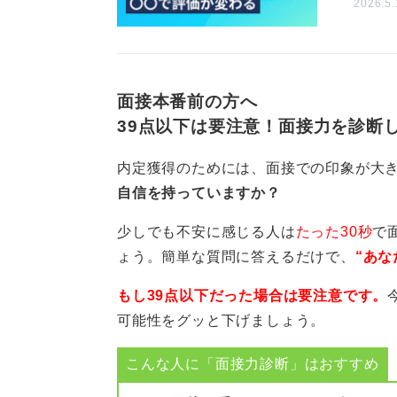
2026.5.
0
面接本番前の方へ
39点以下は要注意！面接力を診断
内定獲得のためには、面接での印象が大
自信を持っていますか？
少しでも不安に感じる人は
たった30秒
で
ょう。簡単な質問に答えるだけで、
“あな
もし39点以下だった場合は要注意です。
可能性をグッと下げましょう。
こんな人に「面接力診断」はおすすめ