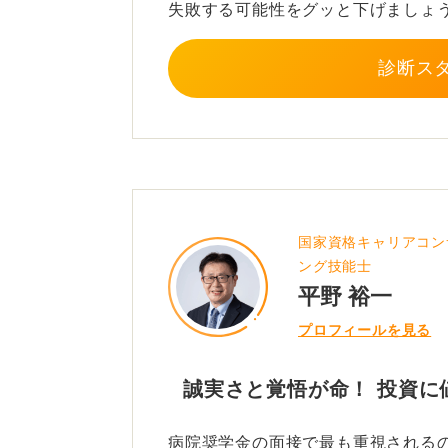
失敗する可能性をグッと下げましょ
診断ス
国家資格キャリアコン
ング技能士
平野 裕一
プロフィールを見る
誠実さと覚悟が命！ 投資に
病院奨学金の面接で最も重視される