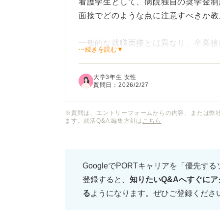
看護学生として、病院独自の奨学金制
面接でどのような点に注意すべきか教
一般的な就職面接とは異なり、卒業後
⋯続きを読む▼
となるため、どれくらい強い覚悟を示
大学3年生 女性
もし途中で進路変更したくなったとき
質問日：
2026/2/27
解なのでしょうか？
※質問は、エントリーフォームからの内容、または弊
ます。就活Q&A 編集方針は
こちら
病院側が奨学金生を選ぶ際に見ている
実な受け答えのコツについてアドバイ
GoogleでPORTキャリアを「優先す
登録すると、
知りたいQ&Aへすぐにア
る
ようになります。ぜひご登録くださ