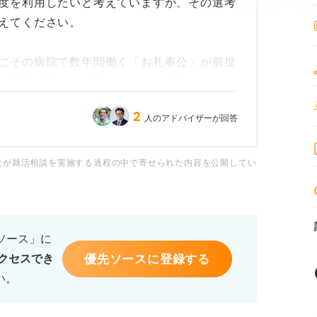
度を利用したいと考えていますが、その選考
えてください。
にその病院で数年間働く「お礼奉公」が前提
す必要があるのか計りかねています。
2
人のアドバイザーが回答
のことなどを聞かれたら、どう答えるのが正
社が就活相談を実施する過程の中で寄せられた内容を公開してい
ポイントや、長期勤務を約束するうえでの誠
スをお願いします。
るソース」に
優先ソースに登録する
クセスでき
い。