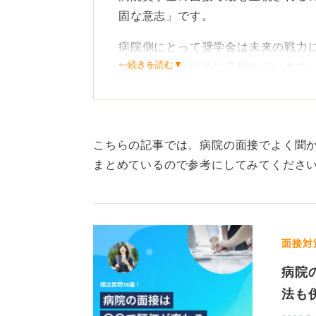
固な意志」です。
病院側にとって奨学金は未来の戦力
⋯続きを読む▼
材かどうかを厳格に見極めています
そのため一般的な就職面接以上に「
お礼奉公期間に対する覚悟が問われ
こちらの記事では、病院の面接でよく聞
貢献意欲を伝えて信頼関係を
まとめているので参考にしてみてくださ
この期間を単なる「拘束」ではなく
とらえている姿勢を示すことが重要
面接対
進路変更の可能性を問われた際も、
病院
「貴院の理念に共感し、ここで看護
法も
い決意を伝え、支援を受けるに値す
ルいたしましょう。