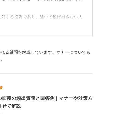
に対する投資であり、途中で投げ出さない人
。
なぜ当院なのか」という志望動機の深さと、
ます。
かれる質問を解説しています。マナーについても
築こう
い。
、プロとしての基盤を作る「貴重な機会」と
です。
策
曖昧な態度は厳禁です。
の面接の頻出質問と回答例 | マナーや対策方
師人生をスタートさせたい」という迷いのな
併せて解説
る貢献意欲の高い就活生であることをアピー