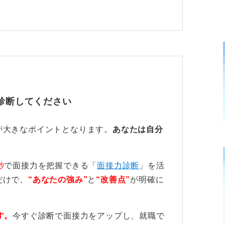
に貢献したいかを具体的に伝える準備をして
される学生を目指そう
面した際の対処法や具体的な学習計画につい
診断してください
が大きなポイントとなります。
あなたは自分
いという強い意志を、誠実な人柄とともに示
秒
で面接力を把握できる「
面接力診断
」を活
、病院側からの信頼をしっかりと勝ち取るこ
だけで、
“あなたの強み”
と
“改善点”
が明確に
す。
今すぐ診断で面接力をアップし、就職で