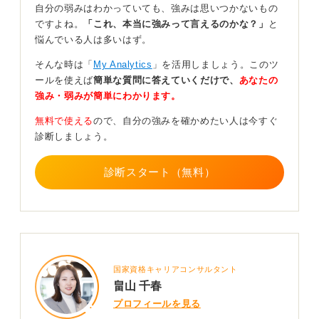
自分の弱みはわかっていても、強みは思いつかないもの
な焦りを抑え、 将来的に確実な職場復帰を果たす為の最
ですよね。
「これ、本当に強みって言えるのかな？」
と
短ルートです。
悩んでいる人は多いはず。
まずは就業規則を確認し、医師の診断書を添えて人事担
そんな時は「
My Analytics
」を活用しましょう。このツ
当や健保組合へ相談してみてください。 留意点として、
ールを使えば
簡単な質問に答えていくだけで、
あなたの
社会保険料の支払いは継続するため、休職中の支払い方
強み・弱みが簡単にわかります。
法を事前に確認しておく必要があります。
無料で使える
ので、自分の強みを確かめたい人は今すぐ
「お金のために我慢する」ことは回復を遅らせるリスク
診断しましょう。
をともないます。 公的保障を味方に付けて、まずは健康
を取り戻しましょう。
診断スタート（無料）
0
国家資格キャリアコンサルタント
畠山 千春
プロフィールを見る