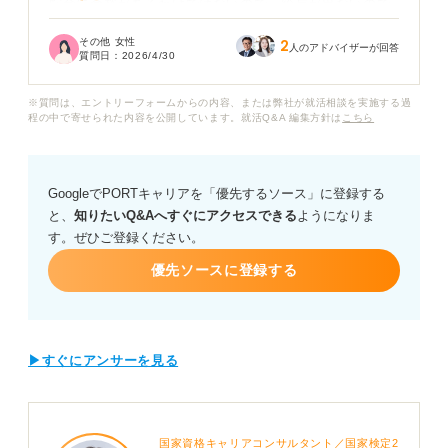
貯金に余裕があるわけではないので、給与が出ないので
あれば休職せずに我慢して働き続けることも考えていま
その他 女性
2
す。
人のアドバイザーが回答
質問日：
2026/4/30
休職中にお金がもらえそうな制度を自分なりに調べてい
※質問は、エントリーフォームからの内容、または弊社が就活相談を実施する過
るのですが、情報が多すぎて把握しきれません。
程の中で寄せられた内容を公開しています。就活Q&A 編集方針は
こちら
休職中に受け取れる手当や、公的な支援制度はあるので
しょうか？ また給与が出ない場合でも社会保険料の支払
GoogleでPORTキャリアを「優先するソース」に登録する
いが必要なのかも気になっています。
と、
知りたいQ&Aへすぐにアクセスできる
ようになりま
す。ぜひご登録ください。
優先ソースに登録する
▶すぐにアンサーを見る
国家資格キャリアコンサルタント／国家検定2