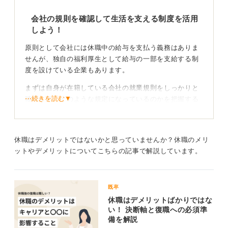
会社の規則を確認して生活を支える制度を活用
しよう！
原則として会社には休職中の給与を支払う義務はありま
せんが、独自の福利厚生として給与の一部を支給する制
度を設けている企業もあります。
まずは自身が在籍している会社の就業規則をしっかりと
⋯続きを読む▼
確認して、どのような規定になっているのかを把握する
ことから始めてください。
また医師の診断があれば公的な制度である「傷病手当
金」を受け取れる可能性がありますので、自分が条件に
休職はデメリットではないかと思っていませんか？休職のメリ
当てはまるかどうかもあわせて確認しましょう。
ットやデメリットについてこちらの記事で解説しています。
自分の体を第一に考えたキャリアを再構築していこ
う
既卒
休職はデメリットばかりではな
給料が出ない期間であっても、社会保険料の支払いは発
い！ 決断軸と復職への必須準
備を解説
生し続けますので、休職中の経済的なやりくりについて