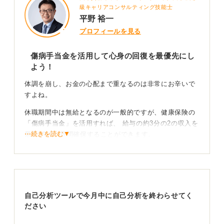
級キャリアコンサルティング技能士
平野 裕一
プロフィールを見る
傷病手当金を活用して心身の回復を最優先にし
よう！
体調を崩し、お金の心配まで重なるのは非常にお辛いで
すよね。
休職期間中は無給となるのが一般的ですが、健康保険の
「傷病手当金」を活用すれば、 給与の約3分の2の収入を
⋯続きを読む▼
最長1年6か月間確保することができます。
経済的な理由で無理を重ねて症状を悪化させる前に、 こ
うした公的制度を正しく頼り、回復を最優先する判断を
してください。
自己分析ツールで今月中に自己分析を終わらせてく
経済的基盤を確保し焦らず確実な復帰を目指そう
ださい
経済的な基盤を確保して休養に専念することは、精神的