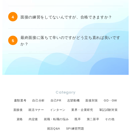
4
面接の練習をしてないんですが、合格できますか？
最終面接に落ちて辛いのですがどう立ち直れば良いです
5
か？
Category
書類選考
自己分析
自己PR
志望動機
面接対策
GD・GW
面接後
就活マナー
インターン
業界・企業研究
筆記試験対策
資格
内定後
就職・転職の悩み
既卒
第二新卒
その他
就活Q&A
SPI練習問題