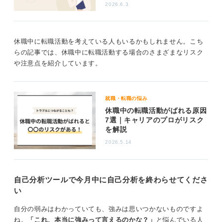
はあらかじめ考えておく必要があります。
2026.6.3
キャリアは今後40年、50年と長く続くものですから、無
理をして心身を壊すよりも、一旦休んで回復させてから
休職中に転職活動を考えている人もいるかもしれません。こち
再出発するほうが賢明な場合もあるでしょう。
らの記事では、休職中に転職活動する場合のさまざまなリスク
社会人2年目は不安が多い時期だと思いますが、やり直し
や注意点を紹介しています。
はいくらでも可能ですから、まずは自身の体調と相談し
て最善の判断をしてくださいね。
就職・転職の悩み
0
休職中の転職活動がばれる原因
7選｜キャリアのプロがリスク
を解説
2026.5.14
自己分析ツールで今月中に自己分析を終わらせてくださ
い
自分の弱みはわかっていても、強みは思いつかないものですよ
ね。
「これ、本当に強みって言えるのかな？」
と悩んでいる人