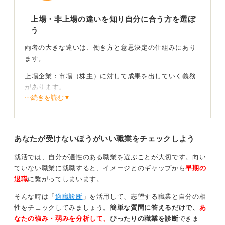
上場・非上場の違いを知り自分に合う方を選ぼ
う
両者の大きな違いは、働き方と意思決定の仕組みにあり
ます。
上場企業：市場（株主）に対して成果を出していく義務
があります。
⋯続きを読む▼
四半期ごとの短期的な成果が求められる一方、社会的信
用が高く、評価制度や福利厚生などの社内制度が標準
化・透明化されている安心感があります。ただし意思決
あなたが受けないほうがいい職業をチェックしよう
定は、慎重かつ多層的になりがちです。
非上場の大手企業：株主に左右されず、独自の理念を貫
就活では、自分が適性のある職業を選ぶことが大切です。向い
く自由があります。
ていない職業に就職すると、イメージとのギャップから
早期の
退職
に繋がってしまいます。
10年単位の長期的な投資や、オーナーシップに基づいた
迅速な意思決定が可能です。
そんな時は「
適職診断
」を活用して、志望する職業と自分の相
性をチェックしてみましょう。
簡単な質問に答えるだけで、
あ
創業家の方針が色濃く反映されやすく、長期的な視点で
なたの強み・弱みを分析して、
ぴったりの職業を診断
できま
の事業投資や人材育成が進みやすい反面、情報の開示度