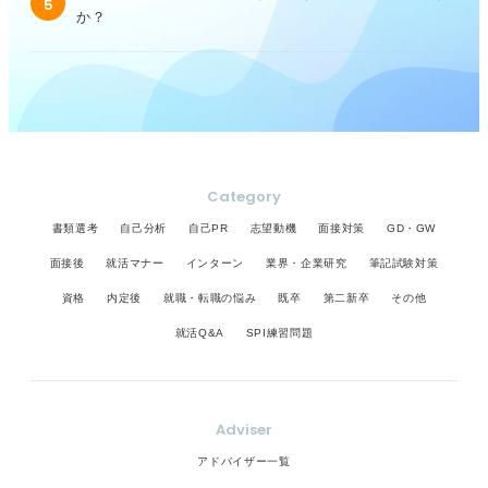
5
か？
Category
書類選考
自己分析
自己PR
志望動機
面接対策
GD・GW
面接後
就活マナー
インターン
業界・企業研究
筆記試験対策
資格
内定後
就職・転職の悩み
既卒
第二新卒
その他
就活Q&A
SPI練習問題
Adviser
アドバイザー一覧