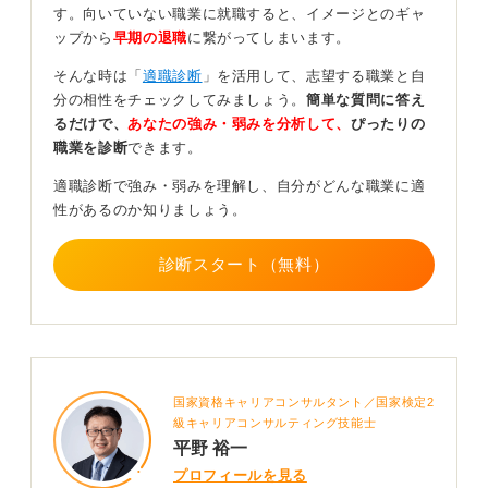
上場企業は外部のチェック機能が働くことで、安定した
す。向いていない職業に就職すると、イメージとのギャ
経営基盤を維持しやすいという側面を持っています。
ップから
早期の退職
に繋がってしまいます。
それぞれの特徴が自身の働き方やキャリア形成にどう影
そんな時は「
適職診断
」を活用して、志望する職業と自
響するかを考え、企業選びの指標の一つにしてくださ
分の相性をチェックしてみましょう。
簡単な質問に答え
い。
るだけで、
あなたの強み・弱みを分析して、
ぴったりの
職業を診断
できます。
0
適職診断で強み・弱みを理解し、自分がどんな職業に適
性があるのか知りましょう。
診断スタート（無料）
国家資格キャリアコンサルタント／国家検定2
級キャリアコンサルティング技能士
平野 裕一
プロフィールを見る