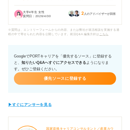
ージがありますが、非上場でも圧倒的なシェアを持つ大
手企業も存在します。
大学4年生 女性
2
人のアドバイザーが回答
質問日：
2026/4/30
学生の立場からすると、上場・非上場の違いが具体的に
自分の「働き方」や「キャリア」にどう影響するのかが
※質問は、エントリーフォームからの内容、または弊社が就活相談を実施する過
わからず、企業選びの軸が定まりません。
程の中で寄せられた内容を公開しています。就活Q&A 編集方針は
こちら
上場企業の方が社会的信用や福利厚生が手厚いと言われ
ますが、逆に非上場の大手企業だからこそ得られるメリ
GoogleでPORTキャリアを「優先するソース」に登録する
ットや、入社後に感じる「違い」はあるのでしょうか？
と、
知りたいQ&Aへすぐにアクセスできる
ようになりま
す。ぜひご登録ください。
上場・非上場企業の違いや、それぞれの環境に向いてい
る人の特徴について教えていただきたいです。
優先ソースに登録する
▶すぐにアンサーを見る
国家資格キャリアコンサルタント／産業カウ