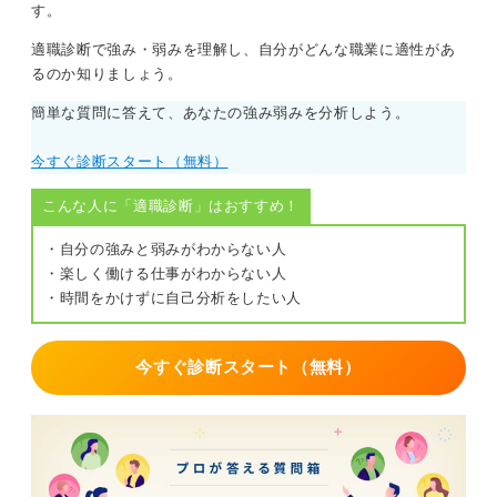
す。
や制度の整備状況には企業ごとに差があります。
適職診断で強み・弱みを理解し、自分がどんな職業に適性があ
形式にとらわれず力を発揮できる環境で判断しよう
るのか知りましょう。
簡単な質問に答えて、あなたの強み弱みを分析しよう。
制度の透明性と安定を重視するなら上場企業、個人の裁
量や長期的な事業視点に魅力を感じるなら非上場の企業
今すぐ診断スタート（無料）
が向いています。
こんな人に「適職診断」はおすすめ！
上場か否かという形式ではなく、自分が最も力を発揮で
きる環境かどうかで判断してください。
・自分の強みと弱みがわからない人
・楽しく働ける仕事がわからない人
0
・時間をかけずに自己分析をしたい人
今すぐ診断スタート（無料）