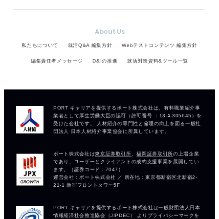
About Us
私たちについて
就活Q&A 編集方針
Webテストコンテンツ 編集方針
編集責任者メッセージ
D&Iの推進
就活対策資料&ツール一覧