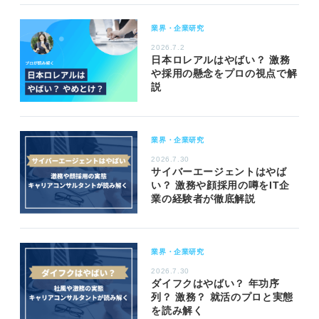
業界・企業研究
2026.7.2
日本ロレアルはやばい？ 激務
や採用の懸念をプロの視点で解
説
業界・企業研究
2026.7.30
サイバーエージェントはやば
い？ 激務や顔採用の噂をIT企
業の経験者が徹底解説
業界・企業研究
2026.7.30
ダイフクはやばい？ 年功序
列？ 激務？ 就活のプロと実態
を読み解く