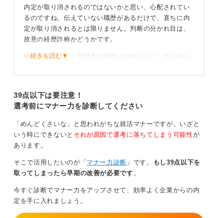
内定が取り消されるのではないかと思い、心配されてい
るのですね。伝えていない職歴があるだけで、直ちに内
定が取り消されるとは限りません。判断の分かれ目は、
故意の経歴詐称かどうかです。
⋯続きを読む▼
公務員採用では、履歴書や職歴証明書をもとに事実確認
が行われます。確認の目的は、採用の前提を揺るがす重
大な虚偽がないかを見極めることにあります。
39点以下は要注意！
故意の虚偽は厳禁！ 正直な説明でリスクを回避しよ
選考前にマナー力を診断してください
う
「めんどくさいな」と思われがちな就活マナーですが、いざと
短期間で離職した職歴や、アルバイトに近く記載対象外
いう時にできないと
それが原因で選考に落ちてしまう可能性
が
と判断した経歴については、悪質性が低いと判断される
あります。
ケースが多いです。一方、正社員歴や懲戒処分歴を意図
そこで活用したいのが「
マナー力診断
」です。
もし39点以下を
的に隠した場合は、内定取り消しに発展する可能性があ
取ってしまったら早期の改善が必要です
。
ります。
今すぐ診断でマナー力をアップさせて、効率よく企業からの内
実務経験者枠などで経験年数を水増ししていた場合は、
定を手に入れましょう。
採用の根幹を揺るがす過信行為とみなされます。不安が
ある場合は、内定後の書類提出時に人事担当へ正直に補