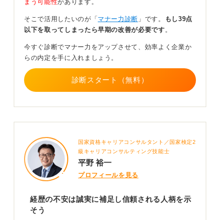
まう可能性
があります。
正直に話すほうが結果的に安全だと言えますので、事実
そこで活用したいのが「
マナー力診断
」です。
もし39点
を正確に伝えて信頼を回復させる努力を尽くしてくださ
以下を取ってしまったら早期の改善が必要です
。
い。
今すぐ診断でマナー力をアップさせて、効率よく企業か
らの内定を手に入れましょう。
0
診断スタート（無料）
国家資格キャリアコンサルタント／国家検定2
級キャリアコンサルティング技能士
平野 裕一
プロフィールを見る
経歴の不安は誠実に補足し信頼される人柄を示
そう