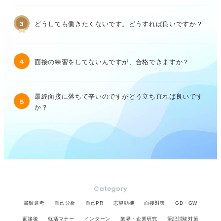
3
どうしても働きたくないです。どうすれば良いですか？
4
面接の練習をしてないんですが、合格できますか？
最終面接に落ちて辛いのですがどう立ち直れば良いです
5
か？
Category
書類選考
自己分析
自己PR
志望動機
面接対策
GD・GW
面接後
就活マナー
インターン
業界・企業研究
筆記試験対策