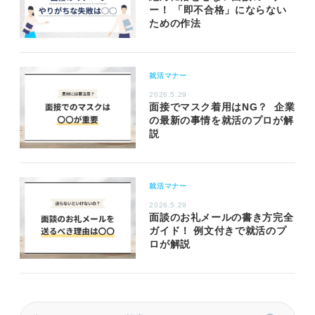
ー！ 「即不合格」にならない
ための作法
就活マナー
2026.5.29
面接でマスク着用はNG？ 企業
の最新の事情を就活のプロが解
説
就活マナー
2026.5.29
面談のお礼メールの書き方完全
ガイド！ 例文付きで就活のプ
ロが解説