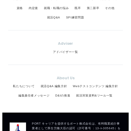
資格
内定後
就職・転職の悩み
既卒
第二新卒
その他
就活Q&A
SPI練習問題
Adviser
アドバイザー一覧
About Us
私たちについて
就活Q&A 編集方針
Webテストコンテンツ 編集方針
編集責任者メッセージ
D&Iの推進
就活対策資料&ツール一覧