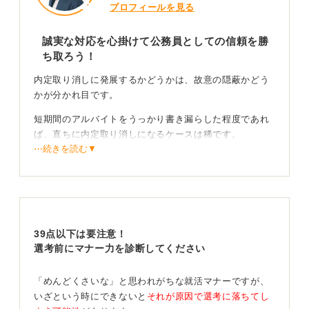
プロフィールを見る
誠実な対応を心掛けて公務員としての信頼を勝
ち取ろう！
内定取り消しに発展するかどうかは、故意の隠蔽かどう
かが分かれ目です。
短期間のアルバイトをうっかり書き漏らした程度であれ
ば、直ちに内定取り消しになるケースは稀です。
⋯続きを読む▼
ただし、経歴を意図的に隠したり、懲戒歴を隠していた
場合は厳しく見られます。公務員は信用性が重視される
職業であるため、誠実な申告が何よりも求められます。
不安なことは早めに相談して誠実な姿勢を示そう！
39点以下は要注意！
選考前にマナー力を診断してください
不安があれば書類提出時や人事担当者からの確認が入っ
た段階で、正直に補足説明をしましょう。
「めんどくさいな」と思われがちな就活マナーですが、
修正申告をしたことで評価が下がるより、後から発覚す
いざという時にできないと
それが原因で選考に落ちてし
るリスクを負うほうが結果的に危険です。