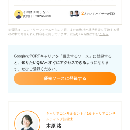
の「経歴詐称」とみなされて内定が取り消されるのでは
ないかと思い、心配です。
その他 回答しない
2
人のアドバイザーが回答
質問日：
2026/4/30
また、提出する職歴証明書と、面接時に話した内容にわ
ずかな齟齬があった場合、どの程度の厳しさでチェック
※質問は、エントリーフォームからの内容、または弊社が就活相談を実施する過
されるのでしょうか？
程の中で寄せられた内容を公開しています。就活Q&A 編集方針は
こちら
民間企業とは異なり、公務員は身元調査や経歴確認がよ
り厳格だと聞きます。どのようなケースが実際に内定取
GoogleでPORTキャリアを「優先するソース」に登録する
り消しまで発展するのか、その境界線を知りたいです。
と、
知りたいQ&Aへすぐにアクセスできる
ようになりま
す。ぜひご登録ください。
公務員採用における職歴確認のプロセスや、不安な経歴
がある場合に正直に申告すべきタイミングと方法につい
優先ソースに登録する
て、具体的なアドバイスをお願いします。
キャリアコンサルタント／1級キャリアコンサ
ルティング技能士
木原 渚