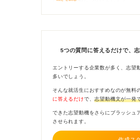
自分の言葉で深掘りし、前向きな姿
わせる動機になります。
自分の成長と会社への貢献を
5つの質問に答えるだけで、
長期的にスキルアップを図れる環境
とを中心に構成してください。
エントリーする企業数が多く、志望
多いでしょう。
待遇だけでなく、その環境で自分が
う点を具体的に言語化します。
そんな就活生におすすめなのが無料
に答えるだけ
で、
志望動機文が一発
自分にしか言えない前向きな理由を
機を完成させましょう。
できた志望動機をさらにブラッシュ
させられます。
0
作成ス