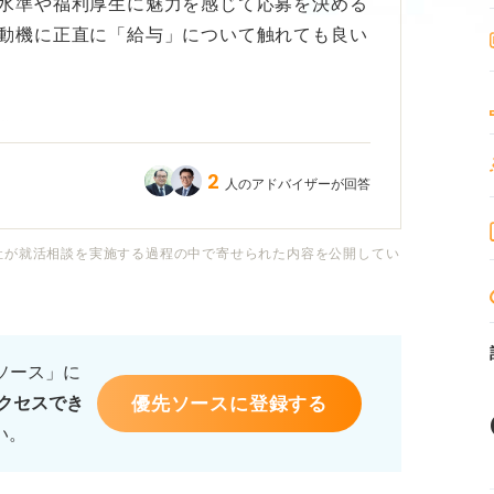
水準や福利厚生に魅力を感じて応募を決める
動機に正直に「給与」について触れても良い
要なモチベーションになりますが、そのまま
うのではないか」や「仕事内容に興味がない
2
人のアドバイザーが回答
いか不安です。
書くことにも違和感があります。
社が就活相談を実施する過程の中で寄せられた内容を公開してい
合、どのような表現に変換すれば、仕事への
とができるのでしょうか？
るソース」に
優先ソースに登録する
クセスでき
方のマナーや、本音と建前をうまく調和させ
い。
ドバイスをお願いします。