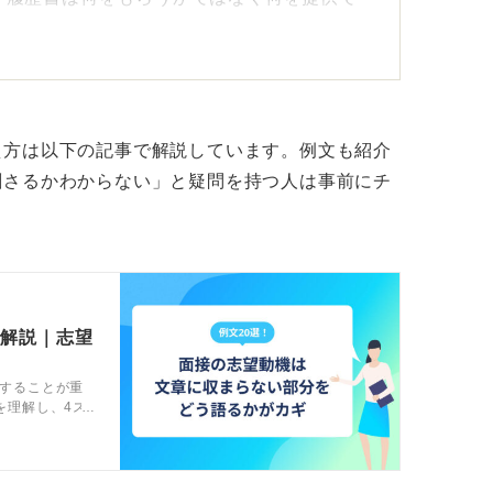
。
活躍してくれるパートナーを求めていること
え方は以下の記事で解説しています。例文も紹介
にしよう
刺さるかわからない」と疑問を持つ人は事前にチ
直せば、仕事へのプロ意識として伝わりま
される評価制度に魅力を感じ、高い目標に挑
。
で解説｜志望
成果を出したい」という熱意に変えて伝える
することが重
を理解し、4ス
ます。
や伝え方のコ
。