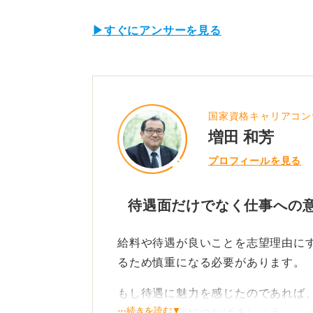
▶すぐにアンサーを見る
国家資格キャリアコン
増田 和芳
プロフィールを見る
待遇面だけでなく仕事への
給料や待遇が良いことを志望理由に
るため慎重になる必要があります。
もし待遇に魅力を感じたのであれば
⋯続きを読む▼
た仕事の意欲につなげましょう。