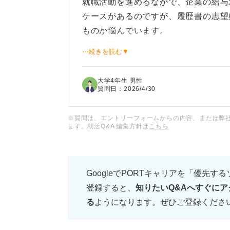
就職活動を進めるなかで、企業の給与
ケースがあるのですが、履歴書の志望
ものか悩んでいます。
⋯続きを読む▼
正直なところ長く働くうえで報酬は重
書くと「お金目的ですぐに辞めてしま
大学4年生 男性
のでは」とネガティブにとらえられな
質問日：
2026/4/30
かといって、建前ばかりの志望動機を
※質問は、エントリーフォームからの内容、または弊
ます。就活Q&A 編集方針は
こちら
もし給料や待遇を志望理由に含める場
意欲とセットでポジティブに伝えるこ
GoogleでPORTキャリアを「優先す
登録すると、
知りたいQ&Aへすぐにア
待遇面を重視する際の志望動機の書き
る
ようになります。ぜひご登録くださ
て熱意を伝えるテクニックについてア