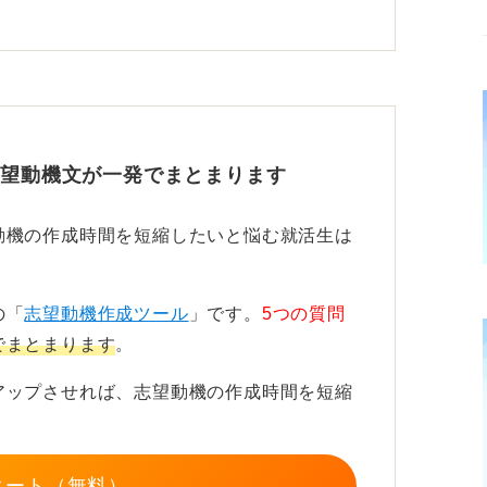
勢を前面に出すことで、一緒に働きたいと思
軸に動機を深掘りしよう
志望動機文が一発でまとまります
や、前向きに仕事に取り組める制度があるこ
動機の作成時間を短縮したいと悩む就活生は
どう成長し、会社にどう貢献できるのかとい
の「
志望動機作成ツール
」です。
5つの質問
でまとまります
。
添えることで、採用担当者の心に響く志望動
アップさせれば、志望動機の作成時間を短縮
タート（無料）