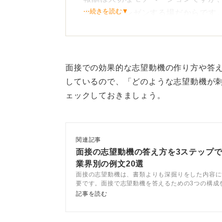
⋯続きを読む▼
きるかをプレゼンする場だからです
企業は自社に利益をもたらし、長く
を意識しましょう。
面接での効果的な志望動機の作り方や答
貢献したいという熱意を言葉
しているので、「どのような志望動機が
ェックしておきましょう。
待遇を評価制度や環境としてとらえ
す。
給与への関心は「成果が正当に反映
関連記事
戦したい」と変換するのが正解です
面接の志望動機の答え方を3ステップ
業界別の例文20選
「稼ぎたい」というエネルギーを「
面接の志望動機は、書類よりも深掘りをした内容に
要です。面接で志望動機を答えるための3つの構成
ことが、納得の内定への近道となり
テップで面接の志望動機を考えましょう。回答例文
記事を読む
ツを踏まえてキャリアコンサルタントが解説します