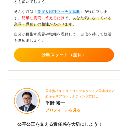
とも多いでしょう。
そんな時は「
業界＆職種マッチ度診断
」が役に立ちま
また窓口部門と企画部門でもタイプは異なり、現場対応
す。
簡単な質問に答えるだけ
で、
あなた気になっている
が得意な人、分析や制度設計が得意な人がそれぞれ配置
業界・職種との相性がわかります
。
されています。
自分が目指す業界や職種を理解して、自信を持って就活
ギャップを感じやすいのは、成果が即評価される環境を
を進めましょう。
強く求める人や、ルール調整を煩わしく感じる人です。
自分がどのような働き方を心地よいと感じるかを基準に
診断スタート（無料）
考えることが、ミスマッチ防止につながります。
0
国家資格キャリアコンサルタント／国家検定2
級キャリアコンサルティング技能士
平野 裕一
プロフィールを見る
公平公正を支える責任感を大切にしよう！