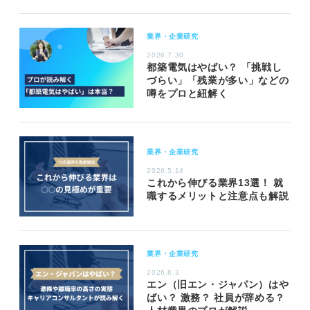
業界・企業研究
2026.7.30
都築電気はやばい？ 「挑戦し
づらい」「残業が多い」などの
噂をプロと紐解く
業界・企業研究
2026.5.14
これから伸びる業界13選！ 就
職するメリットと注意点も解説
業界・企業研究
2026.8.3
エン（旧エン・ジャパン）はや
ばい？ 激務？ 社員が辞める？