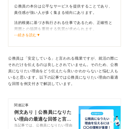
公務員の本分は公平なサービスを提供することであり、
責任感が強い人が多く集まる傾向にあります。
法的根拠に基づき執行される仕事であるため、正確性と
周囲との協調を重視する気質が求められます。
⋯続きを読む▼
個人の独断ではなく、組織としての合意形成を大切にし
ながら着実に進めるのが公務員の特徴です。
公務員は「安定している」と言われる職業ですが、就活の際に
合意形成を重んじる組織文化を理解しよう
それだけを伝えるのは良しとされていません。そのため、公務
員になりたい理由をどう伝えたら良いかわからないと悩む人も
窓口業務では丁寧さが、企画部門では論理的な思考がそ
いると思います。以下の記事では公務員になりたい理由の最適
れぞれの強みになっていきます。
な回答を例文付きで解説しています。
地方公務員には特に高い調整力が求められますが、それ
は地域全体の利益を守るために不可欠な力です。
向いているかどうかは性格よりも、公共の利益を優先で
関連記事
きるかという価値観で決まります。
例文あり｜公務員になりた
い理由の最適な回答と言語
自分が何を大切にして働きたいかを基準に、組織との相
当記事では、公務員になりたい理由
化のコツを解説
性を判断することが重要です。