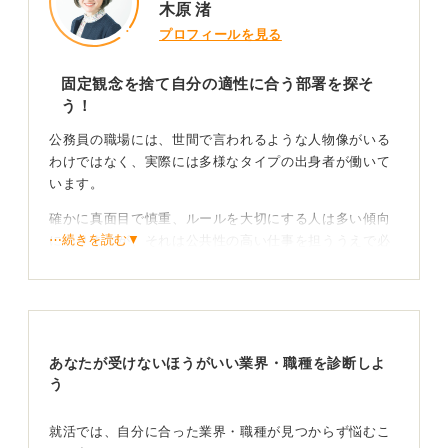
木原 渚
プロフィールを見る
固定観念を捨て自分の適性に合う部署を探そ
う！
公務員の職場には、世間で言われるような人物像がいる
わけではなく、実際には多様なタイプの出身者が働いて
います。
確かに真面目で慎重、ルールを大切にする人は多い傾向
⋯続きを読む▼
にありますが、それは公共性の高い仕事を担ううえで必
要な素質でもあります。
一方で近年は企画や政策立案、DX推進、広報など、新し
い取り組みに前向きな職員も増えています。
国家公務員と地方公務員では傾向に差があり、国家では
あなたが受けないほうがいい業界・職種を診断しよ
専門性やスピード感を重視する人、地方では調整力や対
う
人関係を重視する人が多い印象です。
就活では、自分に合った業界・職種が見つからず悩むこ
働き方の心地よさを軸にミスマッチを防ごう