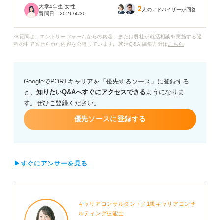
大学4年生 女性
2
人のアドバイザーが回答
質問日：
2026/4/30
私自身は新しいことに挑戦するのが好きなのですが、周
囲が変化を嫌う人ばかりだと馴染めないのではないかと
※質問は、エントリーフォームからの内容、または弊社が就活相談を実施する過
不安を感じています。
程の中で寄せられた内容を公開しています。就活Q&A 編集方針は
こちら
また国家公務員と地方公務員、あるいは窓口業務と企画
部門では集まる人のタイプに違いはありますか？
GoogleでPORTキャリアを「優先するソース」に登録する
と、
知りたいQ&Aへすぐにアクセスできる
ようになりま
公務員組織に多い人の特徴や、逆に「こういう考え方の
す。ぜひご登録ください。
人はギャップを感じやすい」といった、入庁後のミスマ
ッチを防ぐための判断基準を教えてほしいです。
優先ソースに登録する
▶すぐにアンサーを見る
キャリアコンサルタント／1級キャリアコンサ
ルティング技能士