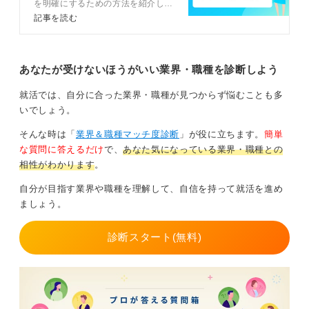
を明確にするための方法を紹介して
います。キャリアコンサルタントが
記事を読む
効果的にアピールできるアドバイス
0
もしているため、公務員になりたい
理由を上手にまとめられない人は参
考にしましょう。
あなたが受けないほうがいい業界・職種を診断しよう
就活では、自分に合った業界・職種が見つからず悩むことも多
いでしょう。
そんな時は「
業界＆職種マッチ度診断
」が役に立ちます。
簡単
な質問に答えるだけ
で、
あなた気になっている業界・職種との
相性がわかります
。
自分が目指す業界や職種を理解して、自信を持って就活を進め
ましょう。
診断スタート(無料)