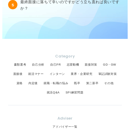
最終面接に落ちて辛いのですがどう立ち直れば良いです
5
か？
Category
書類選考
自己分析
自己PR
志望動機
面接対策
GD・GW
面接後
就活マナー
インターン
業界・企業研究
筆記試験対策
資格
内定後
就職・転職の悩み
既卒
第二新卒
その他
就活Q&A
SPI練習問題
Adviser
アドバイザー一覧