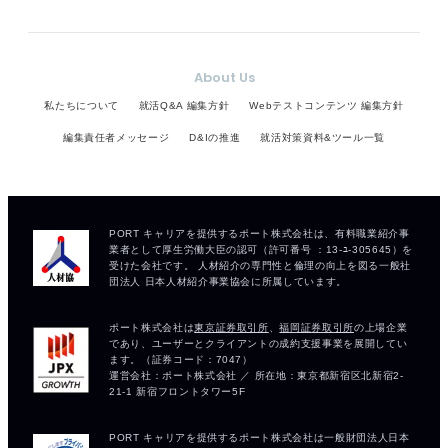
About Us
私たちについて
就活Q&A 編集方針
Webテストコンテンツ 編集方針
編集責任者メッセージ
D&Iの推進
就活対策資料&ツール一覧