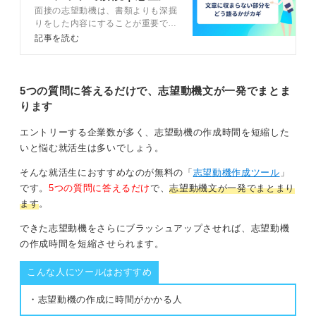
面接の志望動機は、書類よりも深掘
界別の例文20選
りをした内容にすることが重要で
0
す。面接で志望動機を答えるための
記事を読む
3つの構成を理解し、4ステップで
面接の志望動機を考えましょう。回
答例文や伝え方のコツを踏まえてキ
ャリアコンサルタントが解説しま
5つの質問に答えるだけで、志望動機文が一発でまとま
す。
ります
エントリーする企業数が多く、志望動機の作成時間を短縮した
いと悩む就活生は多いでしょう。
そんな就活生におすすめなのが無料の「
志望動機作成ツール
」
です。
5つの質問に答えるだけ
で、
志望動機文が一発でまとまり
ます
。
できた志望動機をさらにブラッシュアップさせれば、志望動機
の作成時間を短縮させられます。
こんな人にツールはおすすめ
・志望動機の作成に時間がかかる人