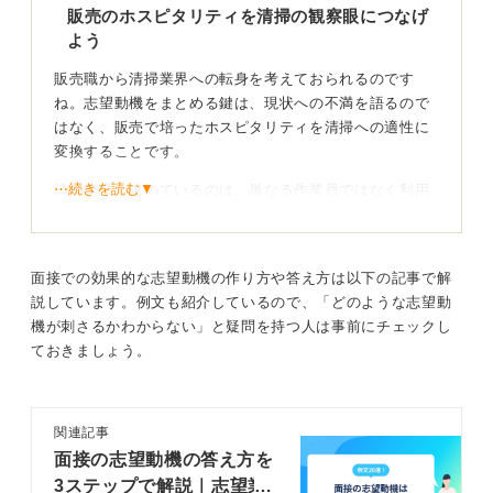
販売のホスピタリティを清掃の観察眼につなげ
よう
販売職から清掃業界への転身を考えておられるのです
ね。志望動機をまとめる鍵は、現状への不満を語るので
はなく、販売で培ったホスピタリティを清掃への適性に
変換することです。
⋯続きを読む▼
清掃業界が求めているのは、単なる作業員ではなく利用
者の快適さを想像できる人です。
販売の現場で売場を美しく整えることで、お客様の滞在
時間が延びたなどの経験を軸にしましょう。
面接での効果的な志望動機の作り方や答え方は以下の記事で解
説しています。例文も紹介しているので、「どのような志望動
機が刺さるかわからない」と疑問を持つ人は事前にチェックし
接客で磨いた視点を空間を整える力に変えよう
ておきましょう。
「接客で磨いた観察力を活かし、細かな汚れも見逃さな
い確実な作業で貢献したい」と伝えてみてください。未
経験であることを引け目に感じる必要はありません。
関連記事
面接の志望動機の答え方を
あなたが接客の最前線で大切にしてきた想いは、清掃の
3ステップで解説｜志望業
現場でも大きな強みになります。