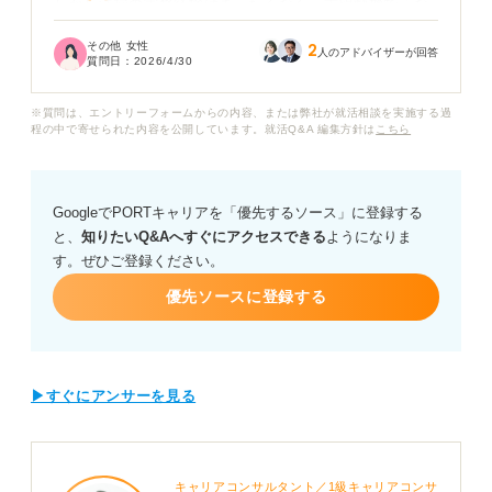
しかし清掃の実務経験はまったくなく、志望動機で「な
ぜ販売から清掃なのか」と問われたときに、うまく説明
その他 女性
2
できそうにありません。
人のアドバイザーが回答
質問日：
2026/4/30
私のように販売系の異業種出身者が清掃の仕事を目指す
※質問は、エントリーフォームからの内容、または弊社が就活相談を実施する過
にあたって、どのような内容や切り口で志望動機を作れ
程の中で寄せられた内容を公開しています。就活Q&A 編集方針は
こちら
ば良いでしょうか。具体的な例文も含めアドバイスいた
だきたいです。
GoogleでPORTキャリアを「優先するソース」に登録する
と、
知りたいQ&Aへすぐにアクセスできる
ようになりま
す。ぜひご登録ください。
優先ソースに登録する
▶すぐにアンサーを見る
キャリアコンサルタント／1級キャリアコンサ