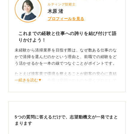
ルティング技能士
木原 渚
プロフィールを見る
これまでの経験と仕事への誇りを結び付けて語
りかけよう！
未経験から清掃業界を目指す際は、なぜ数ある仕事のな
かで清掃を選んだのかという理由と、前職での経験をど
う活かせるかを一本の線でつなぐことがポイントです。
たとえば接客業で環境を整えることが顧客の安心に直結
⋯続きを読む▼
することを学び、今度は空間そのものを磨くプロとして
貢献したいといった動機は、仕事の本質をとらえている
として評価されます。
自分の適性と誠実さを伝えて即戦力としての期待を
高めよう
5つの質問に答えるだけで、志望動機文が一発でまと
まります
清掃は技術だけでなく、真面目に取り組む誠実さや、利