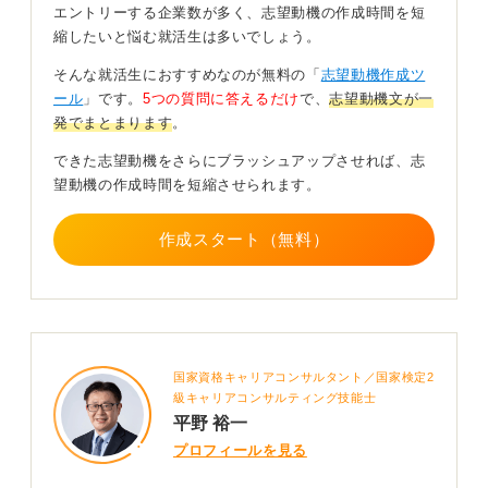
用者の立場に立った気配りが求められる仕事です。
エントリーする企業数が多く、志望動機の作成時間を短
縮したいと悩む就活生は多いでしょう。
派手な言葉よりも、地道な作業のなかにどのような価値
を見いだしているかを自分の言葉で伝えましょう。
そんな就活生におすすめなのが無料の「
志望動機作成ツ
ール
」です。
5つの質問に答えるだけ
で、
志望動機文が一
前職で培った継続力や責任感を、清潔な環境づくりにど
発でまとまります
。
う注ぐかを伝えることで、未経験でも信頼を勝ち取るこ
とができます。
できた志望動機をさらにブラッシュアップさせれば、志
望動機の作成時間を短縮させられます。
0
作成スタート（無料）
国家資格キャリアコンサルタント／国家検定2
級キャリアコンサルティング技能士
平野 裕一
プロフィールを見る