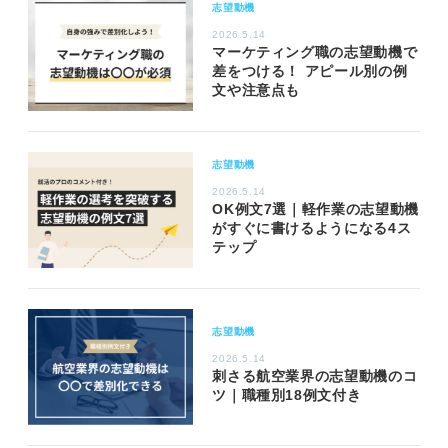
志望動機
2026.5.14
マーケティング職の志望動機で
差をつける！ アピール別の例
文や注意点も
志望動機
2026.5.14
OK例文7選｜軽作業の志望動機
がすぐに書けるようになる4ス
テップ
志望動機
2026.5.14
刺さる航空業界の志望動機のコ
ツ｜職種別18例文付き