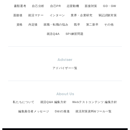
書類選考
自己分析
自己PR
志望動機
面接対策
GD・GW
面接後
就活マナー
インターン
業界・企業研究
筆記試験対策
資格
内定後
就職・転職の悩み
既卒
第二新卒
その他
就活Q&A
SPI練習問題
Adviser
アドバイザー一覧
About Us
私たちについて
就活Q&A 編集方針
Webテストコンテンツ 編集方針
編集責任者メッセージ
D&Iの推進
就活対策資料&ツール一覧