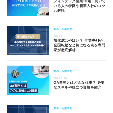
フィンテック企業10選｜向いて
いる人の特徴や新卒入社のコツ
も解説
業界・企業研究
2026.8.3
旭化成はやばい？ 年功序列や
全国転勤など気になる点を専門
家が徹底解析
業界・企業研究
2026.5.14
OA事務とはどんな仕事？ 必要
なスキルや役立つ資格を紹介
業界・企業研究