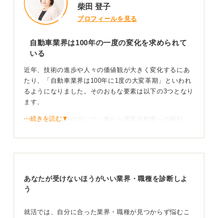
柴田 登子
プロフィールを見る
自動車業界は100年の一度の変化を求められて
いる
近年、技術の進歩や人々の価値観が大きく変化するにあ
たり、「自動車業界は100年に1度の大変革期」といわれ
るようになりました。そのおもな要素は以下の3つとなり
ます。
⋯続きを読む▼
①電動化：既存のガソリン車から電気自動車への移行
②自動化：AIによる自動運転の実現
③コネクテッド化：自動車がインターネットなどを介し
て交通情報や他車と通信しながら走行すること
この中でも特に自動化やコネクテッド化は、AIや通信技
あなたが受けないほうがいい業界・職種を診断しよ
術をモノづくりに付加させます。そのため、自動車業界
う
各社は既存のビジネスモデルからの脱却や転換を求めら
れているのです。
就活では、自分に合った業界・職種が見つからず悩むこ