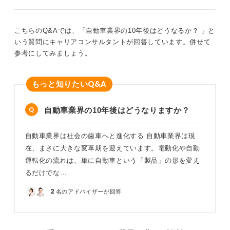
プライチェーンのあり方が根本から変わろうとしている
わけです。
こちらのQ&Aでは、「自動車業界の10年後はどうなるか？ 」と
また、自動運転技術の進化により、車は単なる「移動手
いう質問にキャリアコンサルタントが回答しています。併せて
段」から「移動空間」「サービス提供の場」へと変化し
参考にしてみましょう。
つつあり、IT・通信・デジタルサービス業界との融合も
進んでいます。
Q&A
これにより、自動車メーカーだけでなく、IT企業、ベン
もっと知りたい
チャー、異業種からの参入も活発になっていて、業界の
構図そのものが再編されつつあるのが現状です。
自動車業界の10年後はどうなりますか？
変革する自動車業界において何がしたいのかを語れ
自動車業界は社会の歯車へと進化する 自動車業界は現
るようにしよう
在、まさに大きな変革期を迎えています。電動化や自動
運転化の流れは、単に自動車という「製品」の形を変え
就活におけるポイントは、「変化を恐れるのではなく、
るだけでな…
変化を前提とした柔軟な視点を持つこと」です。技術系
だけでなく、文系でもデータ分析やマーケティング、
2
名のアドバイザーが回答
UX（ユーザー体験）の設計など、多様な役割が求められ
始めています。
企業の安定性だけを求めるのではなく、「自分はこの変