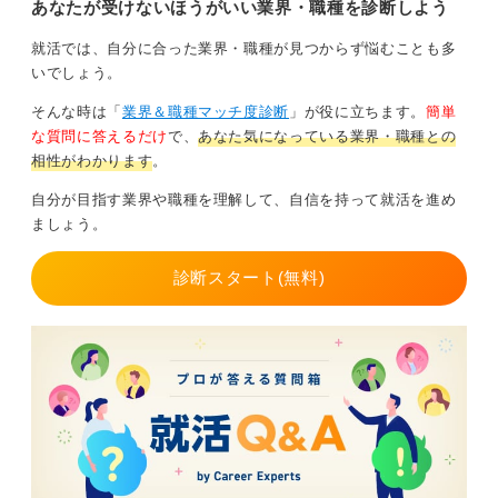
あなたが受けないほうがいい業界・職種を診断しよう
革のなかでどのように価値を提供したいのか」を語れる
ことが、今後ますます重要になってくると私は考えま
就活では、自分に合った業界・職種が見つからず悩むことも多
す。
いでしょう。
業界研究にあたっては、「どの企業がどんな変革を進め
そんな時は「
業界＆職種マッチ度診断
」が役に立ちます。
簡単
ているのか」、「自分はその変化のどこに共感するの
な質問に答えるだけ
で、
あなた気になっている業界・職種との
か」を軸に整理していくと、選考時にも一貫性のある志
相性がわかります
。
望動機が語れるようになるはずです。
自分が目指す業界や職種を理解して、自信を持って就活を進め
自動車業界は大変革期だからこそ、若手の柔軟な発想や
ましょう。
挑戦意欲が歓迎される土壌が広がっているといえます。
業界の変化を認識して、自動車業界の就活に臨んでみま
診断スタート(無料)
しょう。
0