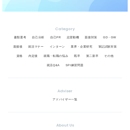
Category
書類選考
自己分析
自己PR
志望動機
面接対策
GD・GW
面接後
就活マナー
インターン
業界・企業研究
筆記試験対策
資格
内定後
就職・転職の悩み
既卒
第二新卒
その他
就活Q&A
SPI練習問題
Adviser
アドバイザー一覧
About Us