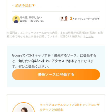
⋯続きを読む▼
自動車業界で具体的にどんな変化が起ころうとしている
のかイメージが湧きません。私たちのような就活生にと
その他 回答しない
2
って、この変化は就職にどのように影響してくるのでし
人のアドバイザーが回答
質問日：
2025/7/11
ょうか？ ぜひご意見やアドバイスをお願いします。
※質問は、エントリーフォームからの内容、または弊社が就活相談を実施する過
程の中で寄せられた内容を公開しています。就活Q&A 編集方針は
こちら
GoogleでPORTキャリアを「優先するソース」に登録する
と、
知りたいQ&Aへすぐにアクセスできる
ようになりま
す。ぜひご登録ください。
優先ソースに登録する
キャリアコンサルタント／2級キャリアコンサ
ルティング技能士