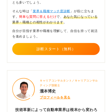
今後の自動車業界では他分野の知識や柔軟性が強み
とも多いでしょう。
となる
そんな時は「
業界＆職種マッチ度診断
」が役に立ちま
す。
簡単な質問に答えるだけ
で、
あなた気になっている
これらの変革から、自動車業界を希望する学生は、これ
業界・職種との相性がわかります
。
まで必要とされた「製造業」のスキル以外にも求められ
るものが増えました。
自分が目指す業界や職種を理解して、自信を持って就活
を進めましょう。
たとえば、ITやデータ分析などといった分野の知識があ
れば、採用のチャンスはかなり広がるといえるのです。
診断スタート（無料）
また、現在の急速な技術革新の流れに臨機応変に対応で
きる柔軟性や、さまざまな分野と連携できる姿勢なども
重要になってきます。
それらを充分アピールできるよう、自身の強みをしっか
し分析しておきましょう。
キャリアコンサルタント／キャリアコンサル
ティング技能士
0
瀧本博史
プロフィールを見る
技術革新によって自動車業界は根本から変わろ