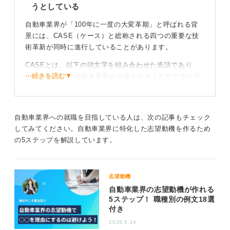
うとしている
自動車業界が「100年に一度の大変革期」と呼ばれる背
景には、CASE（ケース）と総称される四つの重要な技
術革新が同時に進行していることがあります。
CASEとは、以下の頭文字を組み合わせた造語であり、
⋯続きを読む▼
これらの要素が自動車産業の今後を大きく左右すると言
われているのです。
・Connected：通信技術による自動車のIoT化
・Autonomous：自動運転
自動車業界への就職を目指している人は、次の記事もチェック
・Shared & Services：カーシェアリングやモビリティ
してみてください。自動車業界に特化した志望動機を作るため
サービス
の5ステップを解説しています。
・Electric：電動化
特に、脱炭素社会への移行が世界的に進むなかで、ガソ
志望動機
リン車からEVやハイブリッド車などの電動車へのシフト
自動車業界の志望動機が作れる
が加速していますが、国や地域によって普及の度合いに
5ステップ！ 職種別の例文18選
は差が見られます。
付き
これにより、エンジンを中心とした従来の製造技術やサ
2026.5.14