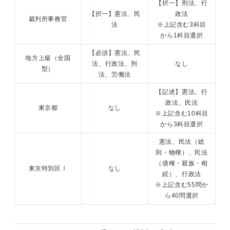
【択一】刑法、行
【択一】憲法、民
政法
裁判所事務官
法
※上記含む3科目
から1科目選択
【必須】憲法、民
地方上級（全国
法、行政法、刑
なし
型）
法、労働法
【記述】憲法、行
政法、民法
東京都
なし
※上記含む10科目
から3科目選択
憲法、民法（総
則・物権）、民法
（債権・親族・相
東京特別区Ⅰ
なし
続）、行政法
※上記含む55問か
ら40問選択