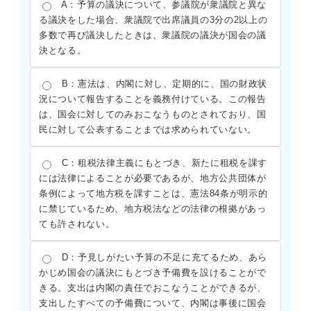
A：予算の議決について、参議院が衆議院と異な
る議決をした場合、衆議院で出席議員の3分の2以上の
多数で再び議決したときは、衆議院の議決が国会の議
決となる。
B：憲法は、内閣に対し、定期的に、国の財政状
況について報告することを義務付けている。この報告
は、国会に対してのみおこなうものとされており、国
民に対して公表することまでは求められていない。
C：租税法律主義にもとづき、新たに租税を課す
には法律によることが必要であるが、地方公共団体が
条例によって地方税を課すことは、憲法84条が明示的
に禁じているため、地方税法などの法律の根拠があっ
ても許されない。
D：予見しがたい予算の不足に充てるため、あら
かじめ国会の議決にもとづき予備費を設けることがで
きる。支出は内閣の責任でおこなうことができるが、
支出したすべての予備費について、内閣は事後に国会