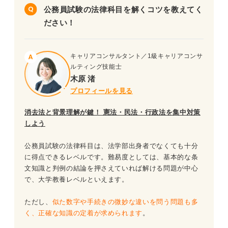
公務員試験の法律科目を解くコツを教えてく
問題4（難易度：★★★☆☆）
ださい！
問題5（難易度：★★★☆☆）
キャリアコンサルタント／1級キャリアコンサ
問題6（難易度：★★★☆☆）
ルティング技能士
木原 渚
問題7（難易度：★★★☆☆）
プロフィールを見る
問題8（難易度：★★★☆☆）
消去法と背景理解が鍵！
憲法・民法・行政法を集中対策
しよう
問題9（難易度：★★★☆☆）
公務員試験の法律科目は、法学部出身者でなくても十分
問題10（難易度：★★★☆☆）
に得点できるレベルです。難易度としては、基本的な条
文知識と判例の結論を押さえていれば解ける問題が中心
問題11（難易度：★★★☆☆）
で、大学教養レベルといえます。
問題12（難易度：★★★☆☆）
ただし、
似た数字や手続きの微妙な違いを問う問題も多
く、正確な知識の定着が求められます
。
問題13（難易度：★★★★☆）