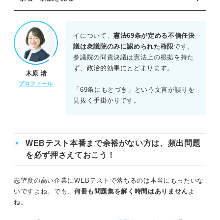
正解：E
ア：× 内閣総理大臣は、国務大臣を任意に罷免できる（憲
イについて、
憲法69条が定める不信任決
法68条2項）。罷免にあたって閣議の決定は必要ではない。
議は衆議院のみに認められた権限
です。
イ：× 衆議院の不信任決議には憲法上の法的効果がある
参議院の問責決議は憲法上の根拠を持た
が、参議院の問責決議には解散や総辞職を強制する法的効
ず、政治的効果にとどまります。
木原 渚
果はない。
プロフィール
ウ：× 予備費の支出は、内閣総理大臣単独ではなく、内閣
「69条にもとづき」という文言が誤りを
の責任においておこなわれるものである。
見抜く手掛かりです。
エ：〇 判例によれば、内閣総理大臣は閣議決定の方針が
ないときでも、内閣の意思に反しない限り、行政各部に対
して指導などの指示を与える権限を持つ。
オ：〇 署名や連署は執行責任を明確にするためのもので
WEBテスト本番まで余裕がない方は、頻出問題
あり、これを欠くことで法律や政令が当然に無効となるわ
を必ず押さえておこう！
けではない。
志望度の高い企業にWEBテストで落ちるのは本当にもったいな
いですよね。でも、
何冊も問題集を解く時間はありません
よ
ね。