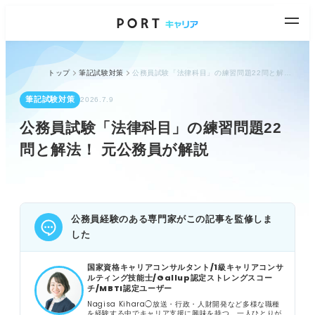
トップ
筆記試験対策
公務員試験「法律科目」の練習問題22問と解法！ 元公務員が解説
筆記試験対策
2026.7.9
公務員試験「法律科目」の練習問題22
問と解法！ 元公務員が解説
公務員経験のある専門家がこの記事を監修しま
した
国家資格キャリアコンサルタント/1級キャリアコンサ
ルティング技能士/Gallup認定ストレングスコー
チ/MBTI認定ユーザー
Nagisa Kihara◯放送・行政・人財開発など多様な職種
を経験する中でキャリア支援に興味を持つ。一人ひとりが