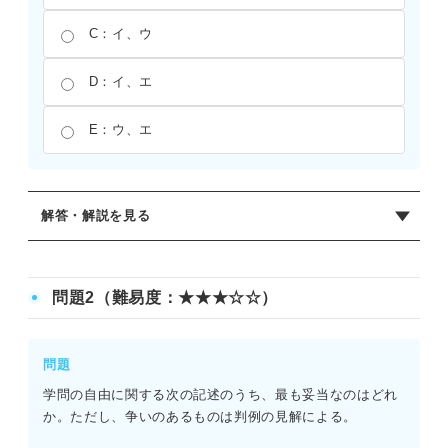
C：イ、ウ
D：イ、エ
E：ウ、エ
解答・解説を見る
正解：B
ア：〇 猿払事件後の堀越事件などの判例により、管理
問題2（難易度：★★★☆☆）
職にない職員が職務外でおこなう行為などは、政治的中立
性を損なう実質的なおそれがない限り、禁止される政治的
行為に当たらない。
問題
イ：× 未決拘禁者の閲読制限は、施設内の規律維持に放置
学問の自由に関する次の記述のうち、最も妥当なのはどれ
しがたい障害が生ずる相当の蓋然性がある場合に限られる
か。ただし、争いのあるものは判例の見解による。
（よど号事件）。管理者の裁量のみによる制限は許されな
い。