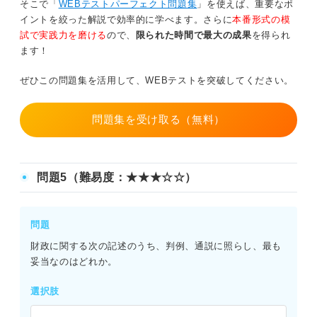
そこで「
WEBテストパーフェクト問題集
」を使えば、重要なポ
イントを絞った解説で効率的に学べます。さらに
本番形式の模
試で実践力を磨ける
ので、
限られた時間で最大の成果
を得られ
ます！
ぜひこの問題集を活用して、WEBテストを突破してください。
問題集を受け取る（無料）
問題5（難易度：★★★☆☆）
問題
財政に関する次の記述のうち、判例、通説に照らし、最も
妥当なのはどれか。
選択肢