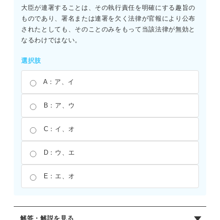
大臣が連署することは、その執行責任を明確にする趣旨の
ものであり、署名または連署を欠く法律が官報により公布
されたとしても、そのことのみをもって当該法律が無効と
なるわけではない。
選択肢
A：ア、イ
B：ア、ウ
C：イ、オ
D：ウ、エ
E：エ、オ
解答・解説を見る