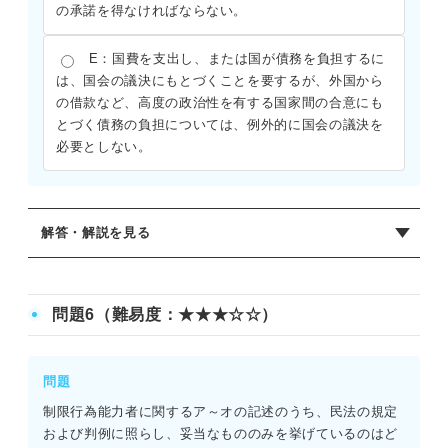
の承諾を得なければならない。
E：国費を支出し、または国が債務を負担するに
は、国会の議決にもとづくことを要するが、外国から
の借款など、高度の政治性を有する国家間の合意にも
とづく債務の負担については、例外的に国会の議決を
必要としない。
解答・解説を見る
正解：D
A：× 予算には法律案のような再議決（3分の2以上）の規
問題6（難易度：★★★☆☆）
定はない。衆議院の優越により、両院協議会でも一致しな
いときなどは、30日の経過によって衆議院の議決が国会の
議決となる。
問題
B：× 憲法91条は、国会および国民に対して、国の財政状
制限行為能力者に関するア～オの記述のうち、民法の規定
況を少なくとも毎年1回報告しなければならないと定めてい
および判例に照らし、妥当なもののみを挙げているのはど
る。