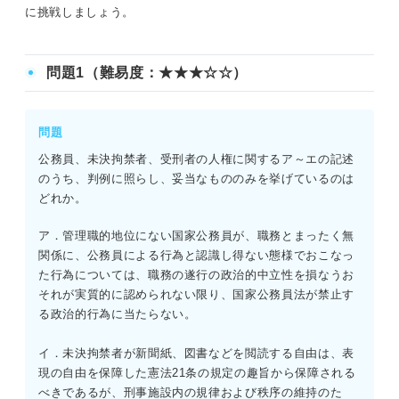
に挑戦しましょう。
問題1（難易度：★★★☆☆）
問題
公務員、未決拘禁者、受刑者の人権に関するア～エの記述
のうち、判例に照らし、妥当なもののみを挙げているのは
どれか。
ア．管理職的地位にない国家公務員が、職務とまったく無
関係に、公務員による行為と認識し得ない態様でおこなっ
た行為については、職務の遂行の政治的中立性を損なうお
それが実質的に認められない限り、国家公務員法が禁止す
る政治的行為に当たらない。
イ．未決拘禁者が新聞紙、図書などを閲読する自由は、表
現の自由を保障した憲法21条の規定の趣旨から保障される
べきであるが、刑事施設内の規律および秩序の維持のた