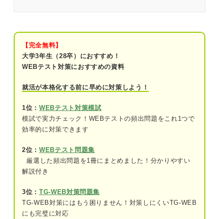
例題をこなす前に確認しよう！ 公務員試験「法律
科目」の解答のコツ
公務員試験「法律科目」の概要
【完全無料】
①頻出分野
大学3年生（28卒）におすすめ！
WEBテスト対策におすすめの資料
②法律分野が出題される場合
就活が本格化する前に早めに対策しよう！
公務員試験の「法律科目」練習問題22問｜木原さ
んによる解き方の解説付き！
1位：
WEBテスト対策模試
模試で実力チェック！WEBテストの頻出問題をこれ1つで
問題1（難易度：★★★☆☆）
効率的に対策できます
問題2（難易度：★★★☆☆）
2位：
WEBテスト問題集
厳選した頻出問題を1冊にまとめました！分かりやすい
問題3（難易度：★★★☆☆）
解説付き
問題4（難易度：★★★☆☆）
3位：
TG-WEB対策問題集
問題5（難易度：★★★☆☆）
TG-WEB対策にはもう困りません！対策しにくいTG-WEB
にも完璧に対応