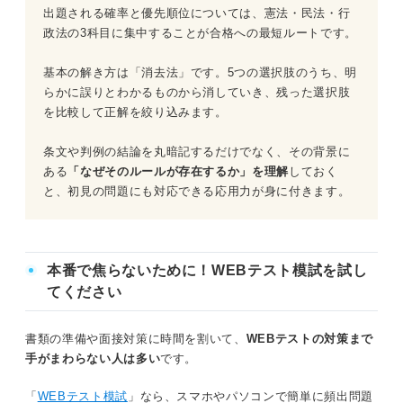
出題される確率と優先順位については、憲法・民法・行
問題14（難易度：★★★★☆）
政法の3科目に集中することが合格への最短ルートです。
問題15（難易度：★★★★☆）
基本の解き方は「消去法」です。5つの選択肢のうち、明
らかに誤りとわかるものから消していき、残った選択肢
問題16（難易度：★★★★☆）
を比較して正解を絞り込みます。
問題17（難易度：★★★★☆）
条文や判例の結論を丸暗記するだけでなく、その背景に
ある
「なぜそのルールが存在するか」を理解
しておく
問題18（難易度：★★★★☆）
と、初見の問題にも対応できる応用力が身に付きます。
問題19（難易度：★★★★☆）
問題20（難易度：★★★★☆）
本番で焦らないために！WEBテスト模試を試し
てください
問題21（難易度：★★★★☆）
書類の準備や面接対策に時間を割いて、
WEBテストの対策まで
問題22（難易度：★★★★☆）
手がまわらない人は多い
です。
公務員試験の「法律科目」を対策する際のポイント
「
WEBテスト模試
」なら、スマホやパソコンで簡単に頻出問題