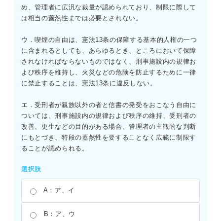
め、管理者に広汎な裁量が認められており、制限に際して
は相当の蓋然性までは必要とされない。
ウ．喫煙の自由は、憲法13条の保障する基本的人権の一つ
に含まれるとしても、あらゆるとき、ところにおいて保障
されなければならないものではなく、刑事施設内の規律お
よび秩序を維持し、火災などの危険を防止するために一律
に禁止することは、憲法13条に違反しない。
エ．受刑者が親族以外の者と信書の発受をおこなう自由に
ついては、刑事施設内の規律および秩序の維持、受刑者の
改善、更生などの目的がある場合、管理者の主観的な判断
にもとづき、特段の蓋然性を要することなく広範に制限す
ることが認められる。
選択肢
A：ア、イ
B：ア、ウ