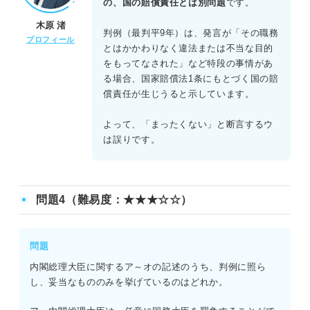
の、国の賠償責任とは別問題
です。
同様に、出席議員の3分の2以上の多数による議決が必要で
木原 渚
ある。
判例（最判平9年）は、発言が「その職務
プロフィール
ウ：× 判例によれば、免責特権があっても、職務上の権限
とはかかわりなく違法または不当な目的
の趣旨に明らかに背いて行使されたときなどは、国が国家
をもってなされた」など特段の事情があ
賠償責任を負うことがある。
る場合、国家賠償法1条にもとづく国の賠
エ：〇 国会法13条。会期の延長について議決が一致しな
償責任が生じうると示しています。
いときなどは、衆議院の議決が優先される。
よって、「まったくない」と断言するウ
は誤りです。
問題4（難易度：★★★☆☆）
問題
内閣総理大臣に関するア～オの記述のうち、判例に照ら
し、妥当なもののみを挙げているのはどれか。