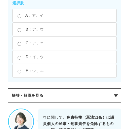
選択肢
A：ア、イ
B：ア、ウ
C：ア、エ
D：イ、ウ
E：ウ、エ
解答・解説を見る
正解：C
ア：〇 憲法54条2項。衆議院解散中に緊急の必要があると
ウに関して、
免責特権（憲法51条）は議
き、内閣は参議院の緊急集会を求めることができる。
員個人の民事・刑事責任を免除するもの
イ：× 憲法58条2項。議員の除名には、資格争訟の裁判と