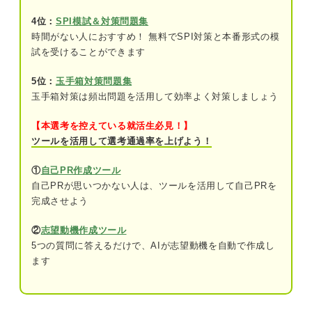
問題6（難易度：★★★☆☆）
4位：
SPI模試＆対策問題集
問題7（難易度：★★★☆☆）
時間がない人におすすめ！ 無料でSPI対策と本番形式の模
試を受けることができます
問題8（難易度：★★★☆☆）
5位：
玉手箱対策問題集
問題9（難易度：★★★☆☆）
玉手箱対策は頻出問題を活用して効率よく対策しましょう
問題10（難易度：★★★☆☆）
【本選考を控えている就活生必見！】
問題11（難易度：★★★☆☆）
ツールを活用して選考通過率を上げよう！
問題12（難易度：★★★☆☆）
①
自己PR作成ツール
自己PRが思いつかない人は、ツールを活用して自己PRを
問題13（難易度：★★★★☆）
完成させよう
問題14（難易度：★★★★☆）
②
志望動機作成ツール
5つの質問に答えるだけで、AIが志望動機を自動で作成し
問題15（難易度：★★★★☆）
ます
問題16（難易度：★★★★☆）
問題17（難易度：★★★★☆）