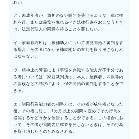
れか。
C：× 地方公共団体は、憲法および法律の範囲内で条例に
よって地方税を課すことができる。これは憲法84条に違反
ア．未成年者が、負担のない贈与を受けるような、単に権
するものではない。
利を得、または義務を免れるべき法律行為をおこなうとき
D：〇 憲法87条の規定である。予備費の設置にはあらか
は、法定代理人の同意を得ることを要しない。
じめ国会の議決が必要であり、その支出については事後に
国会の承諾を得る必要がある。
イ．家庭裁判所は、被補助人について後見開始の審判をす
E：× 憲法85条。国費の支出および国が債務を負担するに
る場合、その者にかかる補助開始の審判を取り消さなけれ
は、すべて国会の議決にもとづく必要がある。例外は認め
ばならない。
られていない。
ウ．精神上の障害により事理を弁識する能力が不十分であ
る者については、家庭裁判所は、本人、配偶者、四親等内
の親族などの請求により、保佐開始の審判をすることがで
きる。
エ．制限行為能力者の相手方は、その者が成年者となった
後、その者に対し、1カ月以上の期間を定めてその行為を
追認するかどうかを催告することができる。この場合にお
いて、その者が期間内に確答を発しないときは、その行為
を取り消したものとみなされる。