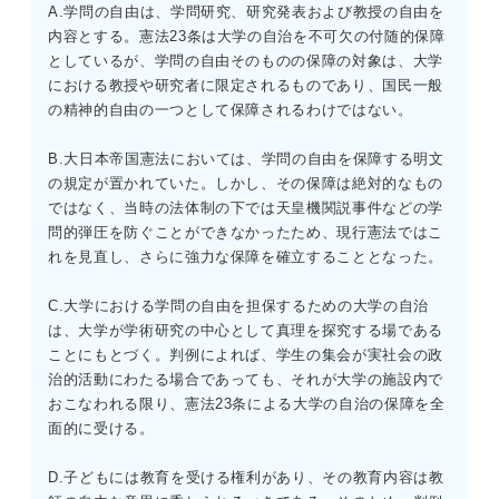
A.学問の自由は、学問研究、研究発表および教授の自由を
ウ：〇 喫煙の自由は憲法13条の下で保障されるとして
内容とする。憲法23条は大学の自治を不可欠の付随的保障
も、火災防止や証拠隠滅の防止という目的から、刑事施設
としているが、学問の自由そのものの保障の対象は、大学
内での禁止は合憲とされる。
における教授や研究者に限定されるものであり、国民一般
エ：× 受刑者の信書発受の制限も、規律維持などに相当の
の精神的自由の一つとして保障されるわけではない。
蓋然性が認められる場合に限られる。
B.大日本帝国憲法においては、学問の自由を保障する明文
の規定が置かれていた。しかし、その保障は絶対的なもの
ではなく、当時の法体制の下では天皇機関説事件などの学
問的弾圧を防ぐことができなかったため、現行憲法ではこ
れを見直し、さらに強力な保障を確立することとなった。
C.大学における学問の自由を担保するための大学の自治
は、大学が学術研究の中心として真理を探究する場である
ことにもとづく。判例によれば、学生の集会が実社会の政
治的活動にわたる場合であっても、それが大学の施設内で
おこなわれる限り、憲法23条による大学の自治の保障を全
面的に受ける。
D.子どもには教育を受ける権利があり、その教育内容は教