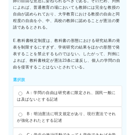
師の自由な意思に委ねられるべきである。そのため、判例
によれば、普通教育の場においても教師には完全な教授の
自由が認められており、大学教育における教授の自由と同
程度の自由を小、中、高校の教師に認めることが憲法の要
請であるとされる。
E.教科書検定制度は、教科書の形態における研究結果の発
表を制限するにすぎず、学術研究の結果をほかの形態で発
表することを禁止するものではない。したがって、判例に
よれば、教科書検定が憲法23条に違反し、個人の学問の自
由を侵害することはないとされている。
選択肢
A：学問の自由は研究者に限定され、国民一般に
は及ばないとする記述
B：明治憲法に明文規定があり、現行憲法でそれ
が強化されたとする記述
C：学生の政治活動であっても学内であれば大学