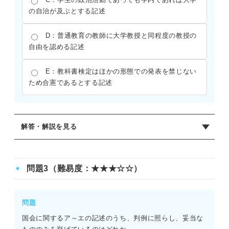
の自治が及ぶとする記述
D：普通教育の教師に大学教授と同程度の教授の
自由を認める記述
E：教科書検定はほかの形態での発表を禁じない
ため合憲であるとする記述
解答・解説を見る
正解：E
A：× 学問の自由は、個人の精神活動としての性格を持つ
問題3（難易度：★★★☆☆）
ため、大学の研究者に限らず国民一般に対しても広く保障
される。
B：× 明治憲法には、学問の自由を明文で保障する規定は
問題
存在しなかった。
国会に関するア～エの記述のうち、判例に照らし、妥当な
C：× 大学の自治は、学問の研究や教授の自由を保障する