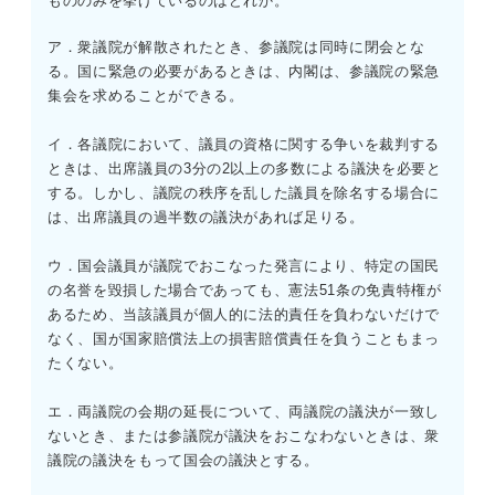
もののみを挙げているのはどれか。
ためのものである。学生の集会が実社会の政治的活動にわ
たる場合は、大学の自治の保障は及ばないとされる。
ア．衆議院が解散されたとき、参議院は同時に閉会とな
D：× 判例によれば、普通教育の教師にも一定の自由はあ
る。国に緊急の必要があるときは、内閣は、参議院の緊急
るが、大学と同程度の自由が認められるわけではない。
集会を求めることができる。
E：〇 判例によれば、教科書検定は「教科書」という形態
での発表を制限するのみであり、ほかの手段による発表を
イ．各議院において、議員の資格に関する争いを裁判する
禁じていないため、憲法23条には違反しない。
ときは、出席議員の3分の2以上の多数による議決を必要と
する。しかし、議院の秩序を乱した議員を除名する場合に
は、出席議員の過半数の議決があれば足りる。
ウ．国会議員が議院でおこなった発言により、特定の国民
の名誉を毀損した場合であっても、憲法51条の免責特権が
あるため、当該議員が個人的に法的責任を負わないだけで
なく、国が国家賠償法上の損害賠償責任を負うこともまっ
たくない。
エ．両議院の会期の延長について、両議院の議決が一致し
ないとき、または参議院が議決をおこなわないときは、衆
議院の議決をもって国会の議決とする。