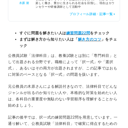
木原 渚
楽しく働き、豊かに生きられる社会を目指し、現在はカウ
ンセラーや研修講師として活動中
プロフィール詳細・記事一覧 >
すぐに問題を解きたい人は
練習問題22問
をチェック
まずは解き方から知りたい人は「
解き方のコツ
」をチェ
ック
公務員試験「法律科目」は、教養試験とは別に「専門科目」と
して出題される分野です。職種によって「択一式」や「選択
式」、あるいはその両方が出題されますが、この記事ではおも
に対策のベースとなる「択一式」の問題を扱います。
元公務員の木原さんによる解説付きなので、法律科目でどんな
ジャンルが出るのか知りたい人や、本格的な対策を始めたい人
は、各科目の重要度や無駄のない学習順序を理解することから
始めましょう。
記事の後半では、択一式の練習問題22問を用意しています。一
通り解いて、公務員試験「法律科目」で確実に得点するための