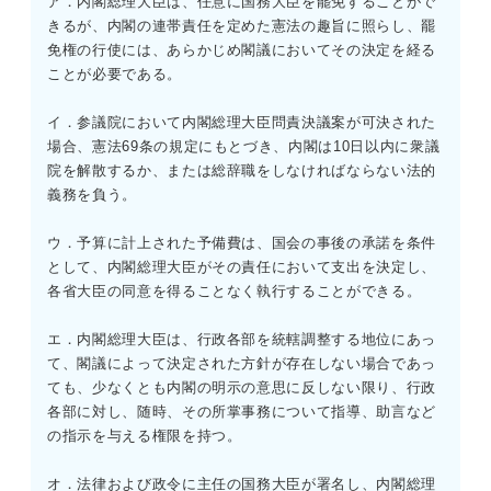
ア．内閣総理大臣は、任意に国務大臣を罷免することがで
きるが、内閣の連帯責任を定めた憲法の趣旨に照らし、罷
免権の行使には、あらかじめ閣議においてその決定を経る
ことが必要である。
イ．参議院において内閣総理大臣問責決議案が可決された
場合、憲法69条の規定にもとづき、内閣は10日以内に衆議
院を解散するか、または総辞職をしなければならない法的
義務を負う。
ウ．予算に計上された予備費は、国会の事後の承諾を条件
として、内閣総理大臣がその責任において支出を決定し、
各省大臣の同意を得ることなく執行することができる。
エ．内閣総理大臣は、行政各部を統轄調整する地位にあっ
て、閣議によって決定された方針が存在しない場合であっ
ても、少なくとも内閣の明示の意思に反しない限り、行政
各部に対し、随時、その所掌事務について指導、助言など
の指示を与える権限を持つ。
オ．法律および政令に主任の国務大臣が署名し、内閣総理