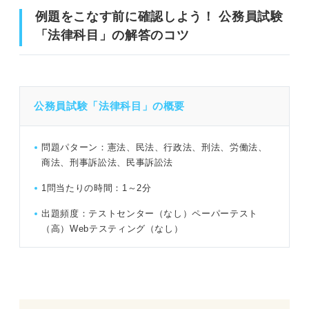
例題をこなす前に確認しよう！ 公務員試験
問題18（難易度：★★★★☆）
「法律科目」の解答のコツ
例題をこなす前に確認しよう！ 公務員試験「法律科目」
問題19（難易度：★★★★☆）
の解答のコツ
問題20（難易度：★★★★☆）
公務員試験「法律科目」の概要
公務員試験「法律科目」の概要
問題21（難易度：★★★★☆）
①頻出分野
問題22（難易度：★★★★☆）
問題パターン：憲法、民法、行政法、刑法、労働法、
②法律分野が出題される場合
商法、刑事訴訟法、民事訴訟法
公務員試験の「法律科目」を対策する際のポイント
1問当たりの時間：1～2分
公務員試験の「法律科目」練習問題22問｜木原さんによる
解き方の解説付き！
出題頻度：テストセンター（なし）ペーパーテスト
（高）Webテスティング（なし）
問題1（難易度：★★★☆☆）
問題2（難易度：★★★☆☆）
問題3（難易度：★★★☆☆）