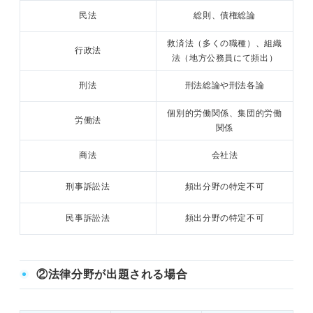
民法
総則、債権総論
救済法（多くの職種）、組織
行政法
法（地方公務員にて頻出）
刑法
刑法総論や刑法各論
個別的労働関係、集団的労働
労働法
関係
商法
会社法
刑事訴訟法
頻出分野の特定不可
民事訴訟法
頻出分野の特定不可
②法律分野が出題される場合