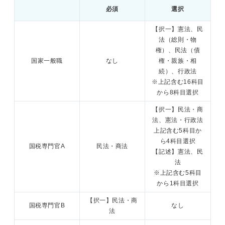
必須
選択
【択一】憲法、民
法（総則・物
権）、民法（債
国家一般職
なし
権・親族・相
続）、行政法
※上記含む16科目
から8科目選択
【択一】民法・商
法、憲法・行政法
上記含む5科目か
ら4科目選択
国税専門官A
民法・商法
【記述】憲法、民
法
※上記含む5科目
から1科目選択
【択一】民法・商
国税専門官B
なし
法