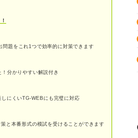
☆☆）
う！
☆☆）
☆☆）
出問題をこれ1つで効率的に対策できます
☆☆）
☆☆）
た！分かりやすい解説付き
☆☆）
☆☆）
策しにくいTG-WEBにも完璧に対応
★☆）
★☆）
I対策と本番形式の模試を受けることができます
★☆）