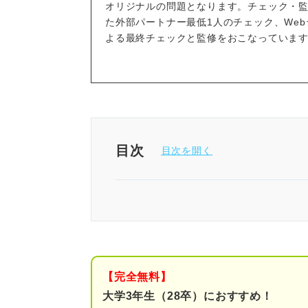
オリジナルの問題となります。チェック・監
た外部パートナー最低1人のチェック、We
よる最終チェックと監修をおこなっていま
目次
例題を解く前に確認しよう！ 
公務員試験の「判断推理」の概
「判断推理」の出題数
【完全無料】
大学3年生（28卒）におすすめ！
「判断推理」練習問題10問｜