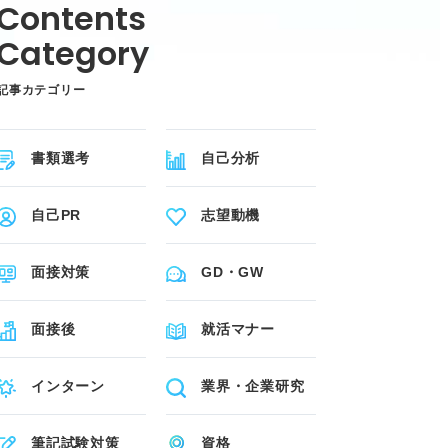
記事カテゴリー
書類選考
自己分析
自己PR
志望動機
面接対策
GD・GW
面接後
就活マナー
インターン
業界・企業研究
筆記試験対策
資格