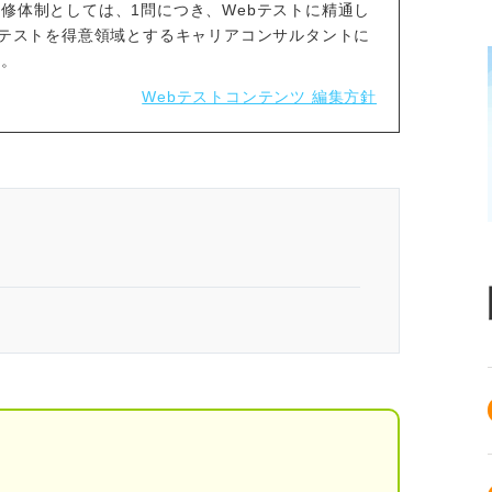
修体制としては、1問につき、Webテストに精通し
bテストを得意領域とするキャリアコンサルタントに
す。
Webテストコンテンツ 編集方針
「判断推理」の解答のコツ
要
山田さんによる解き方の解説付き！