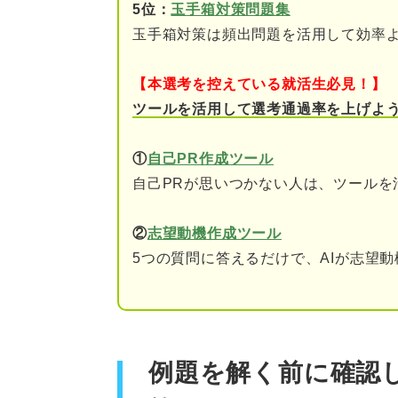
5位：
玉手箱対策問題集
玉手箱対策は頻出問題を活用して効率
「判断推理」を対策する際のポ
【本選考を控えている就活生必見！】
ツールを活用して選考通過率を上げよ
①
自己PR作成ツール
自己PRが思いつかない人は、ツールを
②
志望動機作成ツール
5つの質問に答えるだけで、AIが志望
例題を解く前に確認