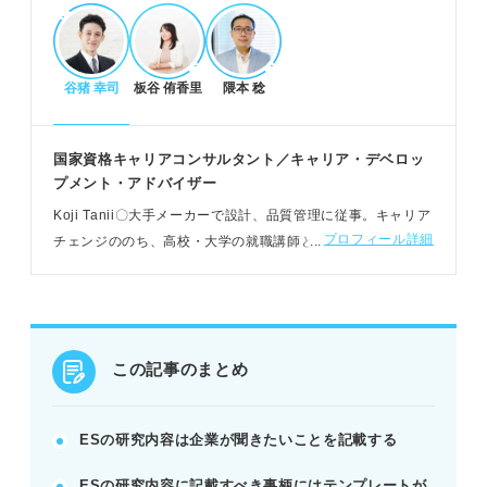
力」が評価される。
谷猪 幸司
板谷 侑香里
隈本 稔
伝わるES研究内容作成のコツとNG行動
簡潔にまとめ、工夫点や学んだ点を強調する。
実績や第三者評価を盛り込み客観性を高める。
国家資格キャリアコンサルタント／キャリア・デベロッ
専門用語や分かりづらい表現は避ける。
プメント・アドバイザー
POINT：企業は「入社後にどう活躍するか」を最も
Koji Tanii〇大手メーカーで設計、品質管理に従事。キャリア
知りたい。
プロフィール詳細
チェンジののち、高校・大学の就職講師として活動。障がい
者の就職や恋と仕事の両立を実現させるコンサルティングな
ど幅広い支援をおこなう
研究未着手でもESは書ける！提出前チェック
予定の研究テーマや学びたいことを具体的に記載。
リサーチ段階でも内容と学びたい意欲を伝える。
この記事のまとめ
自分で読み返し教授や友人に確認してもらう。
POINT：研究内容がなくても「学びへの意欲」をア
ESの研究内容は企業が聞きたいことを記載する
ピールできる。
ESの研究内容に記載すべき事柄にはテンプレートが