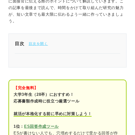
に面接官に伝える際のポイントについて解説していきます。こ
の記事を最後まで読んで、時間をかけて取り組んだ研究の魅力
が、短い文章でも最大限に伝わるよう一緒に作っていきましょ
う。
目次
ESの研究内容はポイントを押さえたら怖くない！
企業がESで研究内容を聞いてくる意図を把握しよ
う！
【完全無料】
学生時代に学業面で取り組んだことを知り
大学3年生（28卒）におすすめ！
たいから
応募書類作成時に役立つ厳選ツール
その学生が興味をもって研究していた内容
就活が本格化する前に早めに対策しよう！
を知りたいから
1位：
ES回答作成ツール
研究を通して何を学んだかを知りたいから
ESが書けない人でも、穴埋めするだけで受かる回答が作