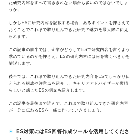
た研究内容をすべて書ききれない場合も多いのではないでしょ
研究の成果や実績
今後取り組むこと
うか。
研究を通して学んだこと
しかしESに研究内容を記載する場合、あるポイントを押さえて
研究内容はこう書く！ ESを書く際の例文を紹介！
おくことでこれまで取り組んできた研究の魅力を最大限に伝え
今後の展開について
関連Q&A
られます。
栄養系
要チェック！ ESに研究内容を書く際の4つのポイント
この記事の前半では、企業がどうしてESで研究内容を書くよう
求めているのかを押さえ、ESの研究内容には何を書くべきかを
量子力学系
①簡潔にわかりやすくまとめる
解説します。
有機化学系
後半では、これまで取り組んできた研究内容をESでしっかり伝
②研究で工夫した点・学んだ点を記載する
えられる構成や注意点を紹介し、キャリアアドバイザーが素晴
情報処理系
らしいと感じたESの例文も紹介します。
③実績や第三者の評価を入れる
ES提出までに研究が始まらない場合はこんな工夫
この記事を最後まで読んで、これまで取り組んできた研究内容
④実際の業務に活かせることを書く
をしよう！
が十分に伝わるESを一緒に作っていきましょう。
現段階で取り組む予定のものを書く
これはNG！ ESに研究内容を書く際に注意したいポイント
その研究を通して学びたいことを書く
ES対策にはES回答作成ツールを活用してくださ
専門用語は極力使わない
い