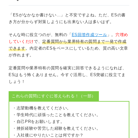
リサーチをしていればそのことを書く
わかりづらい表現は避ける
「ESがなかなか書けない…」と不安ですよね。ただ、ESの書
ESを提出する前にやるべき研究内容のチェック方
き方が分からず対策しようにも出来ない人は多いはず。
研究の詳細や背景までは述べなくても良い
法
まずは自分で読み返す
そんな時に役立つのが、無料の「
ES回答作成ツール
」。
穴埋め
使い回しOK！ ESで研究内容を書く際のおすすめ構成
していくだけ
で、
定番質問から業界特有の質問まで一発で作成
研究室の教授に読んでもらう
できます
。内定者のESをベースにしているため、質の高い文章
結論
が作れます。
ESでの研究内容はポイントを押さえて何をやって
理由
定番質問や業界特有の質問を確実に回答できるようになれば、
きたか理解してもらおう！
ESはもう怖くありません。今すぐ活用し、ES突破に役立てま
具体例
しょう！
学んだこと
これらの質問にすぐに答えられる！（一部）
今後取り組むこと
・志望動機を教えてください。
・学生時代に頑張ったことを教えてください。
・自己PRをお願いします。
研究内容はこう書く！ ESを書く際の例文を紹介！
・挫折経験や苦労した経験を教えてください。
・入社後にやりたいことは何ですか？
関連Q&A