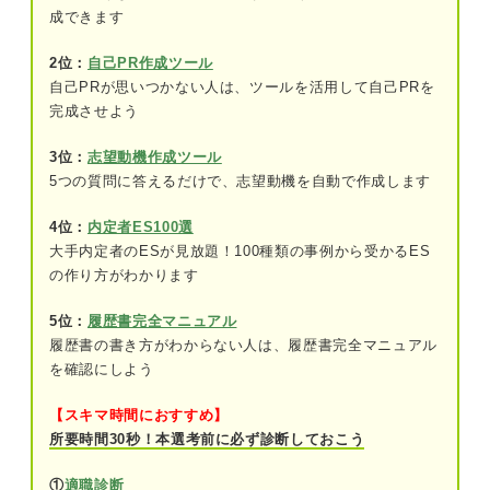
成できます
面接官の目を引く！ ESの研究内容に書くべき内容
を解説！
2位：
自己PR作成ツール
自己PRが思いつかない人は、ツールを活用して自己PRを
研究テーマ
完成させよう
実施した取り組み
3位：
志望動機作成ツール
研究の成果や実績
5つの質問に答えるだけで、志望動機を自動で作成します
研究を通して学んだこと
4位：
内定者ES100選
大手内定者のESが見放題！100種類の事例から受かるES
今後の展開について
の作り方がわかります
5位：
履歴書完全マニュアル
要チェック！ ESに研究内容を書く際の4つのポイ
ント
履歴書の書き方がわからない人は、履歴書完全マニュアル
を確認にしよう
①簡潔にわかりやすくまとめる
【スキマ時間におすすめ】
②研究で工夫した点・学んだ点を記載する
所要時間30秒！本選考前に必ず診断しておこう
③実績や第三者の評価を入れる
①
適職診断