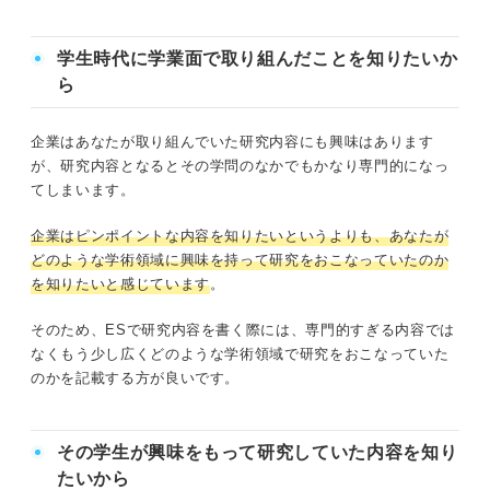
まずは自分で読み返す
学生時代に学業面で取り組んだことを知りたいか
研究室の教授に読んでもらう
ら
ESでの研究内容はポイントを押さえて何をやってきたか
企業はあなたが取り組んでいた研究内容にも興味はあります
理解してもらおう！
が、研究内容となるとその学問のなかでもかなり専門的になっ
てしまいます。
企業はピンポイントな内容を知りたいというよりも、あなたが
どのような学術領域に興味を持って研究をおこなっていたのか
を知りたいと感じています
。
そのため、ESで研究内容を書く際には、専門的すぎる内容では
なくもう少し広くどのような学術領域で研究をおこなっていた
のかを記載する方が良いです。
その学生が興味をもって研究していた内容を知り
たいから