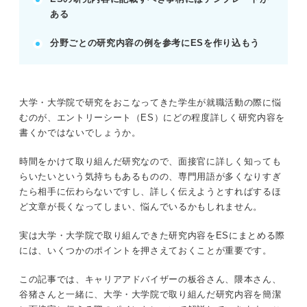
ある
記事の該当箇所を見る
ESの研究内容はポイントを押さえたら怖くな
分野ごとの研究内容の例を参考にESを作り込もう
い！
企業がESで研究内容を聞いてくる意図を把握
しよう！
面接官の目を引く！ ESの研究内容に書くべき
大学・大学院で研究をおこなってきた学生が就職活動の際に悩
内容を解説！
むのが、エントリーシート（ES）にどの程度詳しく研究内容を
要チェック！ ESに研究内容を書く際のポイン
書くかではないでしょうか。
ト
時間をかけて取り組んだ研究なので、面接官に詳しく知っても
らいたいという気持ちもあるものの、専門用語が多くなりすぎ
※AIの特性上、間違いが含まれている場合があります。記事本文
たら相手に伝わらないですし、詳しく伝えようとすればするほ
と併せてご確認ください。
ど文章が長くなってしまい、悩んでいるかもしれません。
実は大学・大学院で取り組んできた研究内容をESにまとめる際
には、いくつかのポイントを押さえておくことが重要です。
この記事では、キャリアアドバイザーの板谷さん、隈本さん、
谷猪さんと一緒に、大学・大学院で取り組んだ研究内容を簡潔