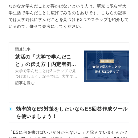
なかなか学んだことが浮かばないという人は、研究に限らず大
学生活で学んだことに広げてみるのもありです。こちらの記事
では大学時代に学んだことを見つける3つのステップを紹介して
いるので、併せて参考にしてください。
関連記事
就活の「大学で学んだこ
と」の伝え方｜内定者例文
大学で学んだことは3ステップで見
付きでポイント解説
つけましょう。記事では、大学で学
んだことを見つける方法や学部別に
記事を読む
選考で使える例文をキャリアコンサ
ルタントと解説します。成績に自信
がない人もぜひ参考にしてくださ
い。
効率的なES対策をしたいならES回答作成ツール
を使いましょう！
「ESに何を書けばいいか分からない…」と悩んでいませんか？