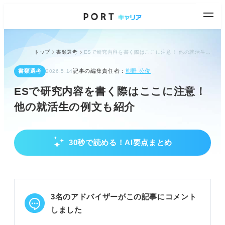
トップ
書類選考
ESで研究内容を書く際はここに注意！ 他の就活生の例文も紹介
書類選考
記事の編集責任者：
熊野 公俊
2026.5.14
ESで研究内容を書く際はここに注意！
他の就活生の例文も紹介
30秒で読める！AI要点まとめ
ES研究内容の企業意図と必須項目
企業は学術知識より「人としての成長」を知りた
い。
興味の対象や研究への情熱を伝えることが重要。
3名のアドバイザーがこの記事にコメント
研究テーマ、取り組み、成果、学び、今後の展開を
記載。
しました
POINT：専門性より「人間性」と「仕事への応用