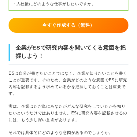
・入社後にどのような仕事がしたいですか。
栄養系
今すぐ作成する（無料）
量子力学系
有機化学系
企業がESで研究内容を聞いてくる意図を把
情報処理系
握しよう！
ES提出までに研究が始まらない場合はこんな工夫をしよ
ESは自分が書きたいことではなく、企業が知りたいことを書く
う！
ことが重要です。そのため、企業がどのような意図でESに研究
内容を記載するよう求めているかを把握しておくことは重要で
現段階で取り組む予定のものを書く
す。
その研究を通して学びたいことを書く
実は、企業はただ単にあなたがどんな研究をしていたかを知り
たいというだけではありません。ESに研究内容を記載させるの
リサーチをしていればそのことを書く
には、もう少し深い意図があります。
ESを提出する前にやるべき研究内容のチェック方法
それでは具体的にどのような意図があるのでしょうか。