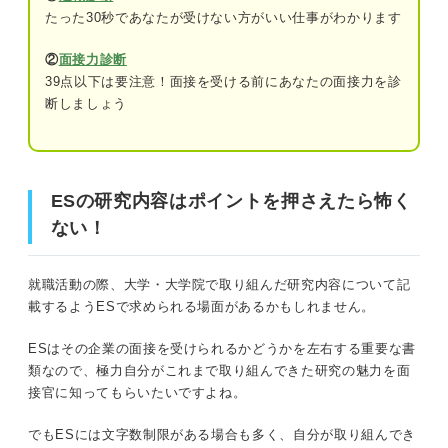
たった30秒であなたが受けない方がいい仕事がわかります
④実際の業務に活かせることを書く
②
面接力診断
ESの研究内容はポイントを押さえたら怖くない！
これはNG！ ESに研究内容を書く際に注意したい
39点以下は要注意！面接を受ける前にあなたの面接力を診
ポイント
断しましょう
企業がESで研究内容を聞いてくる意図を把握しよう！
専門用語は極力使わない
わかりづらい表現は避ける
学生時代に学業面で取り組んだことを知りたいから
ESの研究内容はポイントを押さえたら怖く
研究の詳細や背景までは述べなくても良い
その学生が興味をもって研究していた内容を知りたいから
ない！
研究を通して何を学んだかを知りたいから
使い回しOK！ ESで研究内容を書く際のおすすめ
構成
就職活動の際、大学・大学院で取り組んだ研究内容について記
載するようESで求められる場面があるかもしれません。
面接官の目を引く！ ESの研究内容に書くべき内容を解
結論
説！
ESはその企業の面接を受けられるかどうかを左右する重要な書
理由
類なので、極力自分がこれまで取り組んできた研究の魅力を面
研究テーマ
具体例
接官に知ってもらいたいですよね。
実施した取り組み
学んだこと
でもESには文字数制限がある場合も多く、自分が取り組んでき