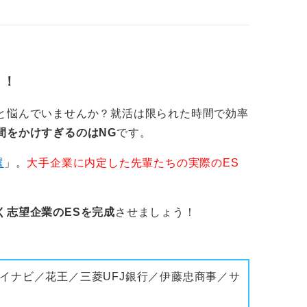
う！
と悩んでいませんか？就活は限られた時間で効率
間をかけすぎるのはNG
です。
選
」。
大手企業に内定した先輩たちの実際のES
く志望企業のESを完成
させましょう！
イナビ／花王／三菱UFJ銀行／伊藤忠商事／サ