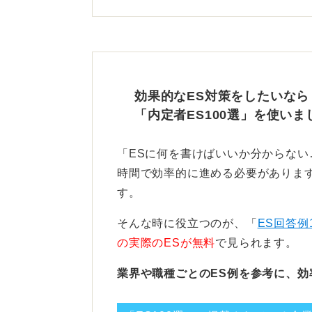
「②研究から学んだ事とそれを企業
「③人柄」
具体的には、次のようにまとめます
効果的なES対策をしたいなら
①学問に対する姿勢
「内定者ES100選」を使いま
学問に対する姿勢を伝えることで、
「ESに何を書けばいいか分からな
ことができます。
時間で効率的に進める必要があります
学問に対する姿勢とは、テーマを選
す。
プローチ方法、研究を通して学んだ
そんな時に役立つのが、「
ES回答例
み方のことです。
の実際のESが無料
で見られます。
採用担当者は、あなたが入社後どの
業界や職種ごとのES例を参考に、効
そして、企業にとって必要な人材か
そのため、研究内容ばかりを述べて