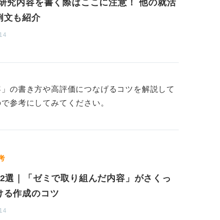
で研究内容を書く際はここに注意！ 他の就活
か」「なぜその研究テーマに取り組んでいる
例文も紹介
ったのか、あるいは何を明らかにしようとし
14
から研究中の思考プロセスが重視される傾向
えることをおすすめします。ここを深堀りで
すよ。
容」の書き方や高評価につなげるコツを解説して
ので参考にしてみてください。
考
12選｜「ゼミで取り組んだ内容」がさくっ
ける作成のコツ
14