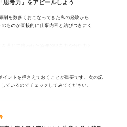
「思考力」をアピールしよう
）添削を数多くおこなってきた私の経験から
業側は応募者の将来的なポジショニングを決
そのものが直接的に仕事内容と結びつきにく
、人柄も就活の大きな武器となります。
動を通じて培われた論理的思考力や分析力と
るのが効果的だと私は考えています。
的な視点や、課題解決に至るまでのプロセス
思考力や研究に対する取り組みなどを伝える
ポイントを押さえておくことが重要です。次の記
介しているのでチェックしてみてください。
プロセスで個性を輝かせよう！
体的な成果が求められるわけではなありませ
考