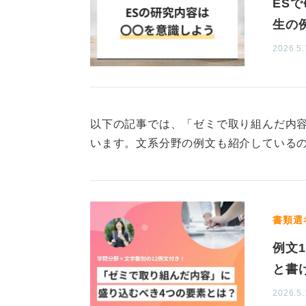
ES
むしろ「なぜその分野を選択したの
生の
のか」「その結果、何が明らかにな
2026.5.
ているのか」といった、研究の選定
にあります。
そのため、これらの点を意識して伝
きれば相手に伝わるESを作成できま
以下の記事では、「ゼミで取り組んだ内
います。文系分野の例文も紹介している
0
書類選
例文
と書
2026.5.