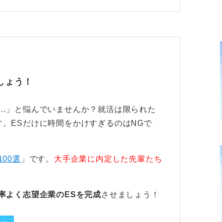
でどう活かすか」
。
しょう！
仕事への価値観や向き合い方をアピールする
い…」と悩んでいませんか？就活は限られた
。ESだけに時間をかけすぎるのはNGで
んだ理由、研究の目的、結果を得るためのア
ことなど、研究全体を通したあなたの取り組
100選
」です。
大手企業に内定した先輩たち
ように成長していくのかをイメージします。
率よく志望企業のESを完成
させましょう！
どうかを判断します。
しまうと、「あなた」という人物像が伝わり