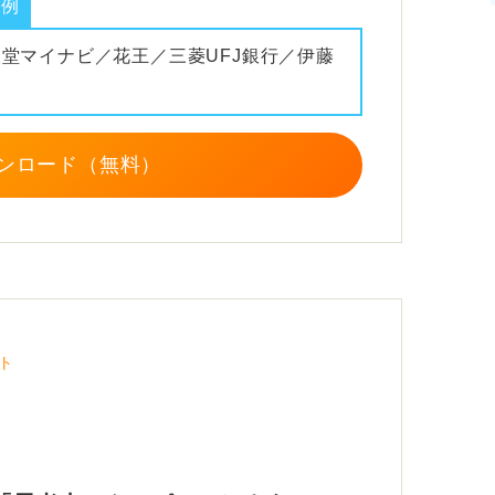
業例
報堂マイナビ／花王／三菱UFJ銀行／伊藤
、研究への関わり方や姿勢などに重点を置い
。
ンロード（無料）
企業でどう活かすか
に特化した業務に落とし込みづらいといった
高いといったメリットがあります。
内容との共通点をみつけ、その点にポイント
う。
ト
どのように関係性を築いてきたのかもアピー
、人間関係の構築力や積極性などを示すこと