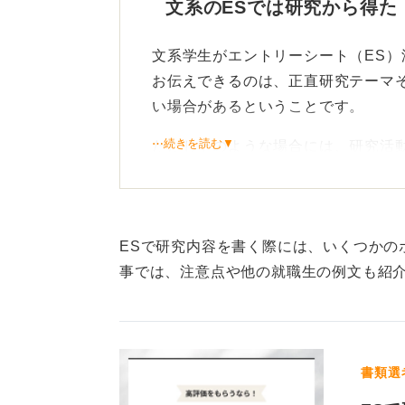
文系のESでは研究から得た
ができるからです。
文系学生がエントリーシート（ES
それらの性格的特徴や資質から、企
お伝えできるのは、正直研究テーマ
定する指針とするケースも多いため
い場合があるということです。
⋯続きを読む▼
ただしそのような場合には、研究活
1
いった汎用的なスキルをアピールす
また、研究テーマから得られた社会
を具体的に明記することで、自身の
ESで研究内容を書く際には、いくつかの
ことができるでしょう。
事では、注意点や他の就職生の例文も紹
「なぜ？」を深掘りして思考
文系の研究においては、理系ほど具
書類選
ん。