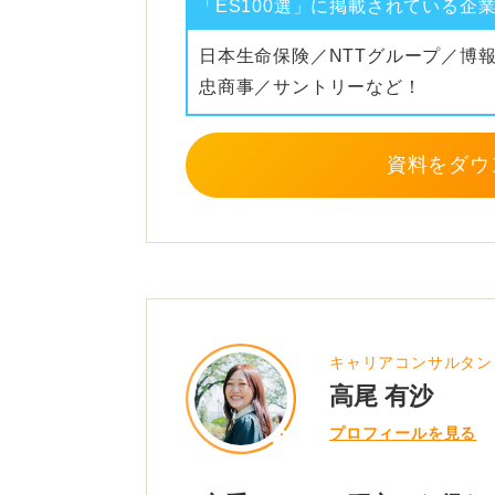
「ES100選」に掲載されている企
づらくなってしまいます。
日本生命保険／NTTグループ／博
研究テーマの詳しい内容だけでなく
忠商事／サントリーなど！
た内容を記載するのがポイントです
資料をダウ
②研究から学んだ事とそれを
文系の場合、理系とは違い専門分野
難しさがあります。一方で汎用性が
研究から学んだ内容と企業での業務
を置いてアピールするとよいでしょ
キャリアコンサルタン
高尾 有沙
③人柄
プロフィールを見る
研究を通して、ゼミの教授や学友と
ルポイントとなります。それにより