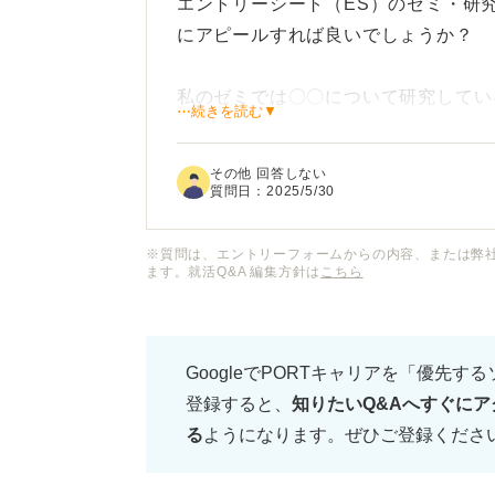
エントリーシート（ES）のゼミ・研
にアピールすれば良いでしょうか？
私のゼミでは〇〇について研究してい
⋯続きを読む▼
の業務に結びつけて説明すれば良いの
その他 回答しない
理系の研究のように具体的な成果が出
質問日：
2025/5/30
に興味を持ってもらえるのか悩んでい
課題解決能力などをアピールするべき
※質問は、エントリーフォームからの内容、または弊
ます。就活Q&A 編集方針は
こちら
文系ならではの研究内容の効果的な伝
ば教えていただきたいです。
GoogleでPORTキャリアを「優先す
登録すると、
知りたいQ&Aへすぐにア
る
ようになります。ぜひご登録くださ