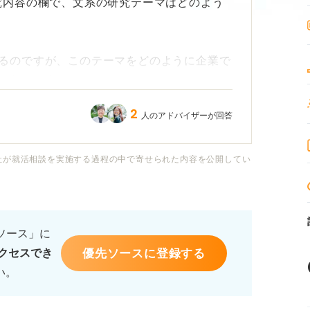
究内容の欄で、文系の研究テーマはどのよう
るのですが、このテーマをどのように企業で
かわかりません。
2
人のアドバイザーが回答
にくい場合、何をどのように書けば企業の方
ます。研究を通して学んだ思考力や分析力、
でしょうか？
社が就活相談を実施する過程の中で寄せられた内容を公開してい
え方や、書く際のポイント、例文などがあれ
るソース」に
優先ソースに登録する
クセスでき
い。