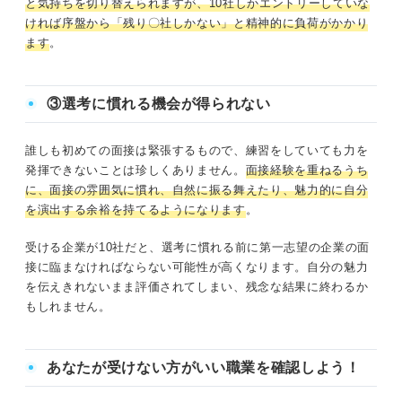
と気持ちを切り替えられますが、10社しかエントリーしていな
ければ序盤から「残り〇社しかない」と精神的に負荷がかかり
ます
。
③選考に慣れる機会が得られない
誰しも初めての面接は緊張するもので、練習をしていても力を
発揮できないことは珍しくありません。
面接経験を重ねるうち
に、面接の雰囲気に慣れ、自然に振る舞えたり、魅力的に自分
を演出する余裕を持てるようになります
。
受ける企業が10社だと、選考に慣れる前に第一志望の企業の面
接に臨まなければならない可能性が高くなります。自分の魅力
を伝えきれないまま評価されてしまい、残念な結果に終わるか
もしれません。
あなたが受けない方がいい職業を確認しよう！