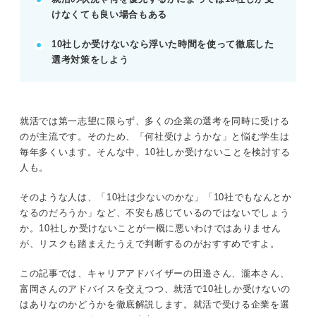
10社は少ない？ 学生が受ける企業の平均数
けなくても良い場合もある
就活で受ける企業の数は自分の考えや状況に合
わせることが重要
10社しか受けないなら浮いた時間を使って徹底した
選考対策をしよう
※AIの特性上、間違いが含まれている場合があります。記事本文
と併せてご確認ください。
就活では第一志望に限らず、多くの企業の選考を同時に受ける
のが主流です。そのため、「何社受けようかな」と悩む学生は
毎年多くいます。そんな中、10社しか受けないことを検討する
人も。
そのような人は、「10社は少ないのかな」「10社でもなんとか
なるのだろうか」など、不安も感じているのではないでしょう
か。10社しか受けないことが一概に悪いわけではありません
が、リスクも踏まえたうえで判断するのがおすすめですよ。
この記事では、キャリアアドバイザーの田邉さん、瀧本さん、
富岡さんのアドバイスを交えつつ、就活で10社しか受けないの
はありなのかどうかを徹底解説します。就活で受ける企業を選