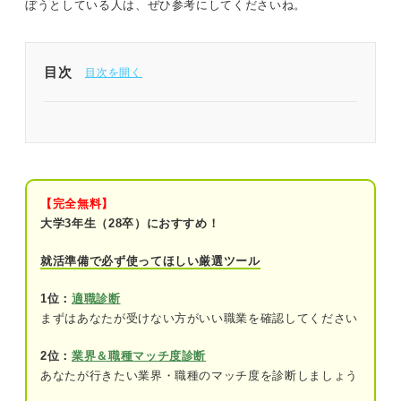
ぼうとしている人は、ぜひ参考にしてくださいね。
目次
10社に絞るリスクとは？ 就活は受ける企業数で間
違えないように注意
就活のプロに聞く！ 10社しか受けないのはあり？
【完全無料】
10社は少ない？ 学生が受ける企業の平均数
大学3年生（28卒）におすすめ！
エントリー社数の平均は24.8社
就活準備で必ず使ってほしい厳選ツール
ES提出社数の平均は13.9社
1位：
適職診断
まずはあなたが受けない方がいい職業を確認してください
就活で受ける企業の数は自分の考えや状況に合わせ
ることが重要
2位：
業界＆職種マッチ度診断
あなたが行きたい業界・職種のマッチ度を診断しましょう
就活で10社しか受けなくても良いとされるケース