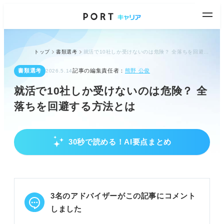
トップ
書類選考
就活で10社しか受けないのは危険？ 全落ちを回避する方法とは
書類選考
記事の編集責任者：
熊野 公俊
2026.5.14
就活で10社しか受けないのは危険？ 全
落ちを回避する方法とは
30秒で読める！AI要点まとめ
10社に絞るリスクと判断基準
平均より少ないため、リスクを理解し慎重に判断す
る。
「数より質」で、キャリアビジョンに合うか重視す
3名のアドバイザーがこの記事にコメント
る。
視野が狭まり精神的負担増などデメリットを把握す
しました
る。