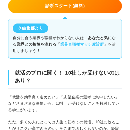
診断スタート(無料)
③志望企業へ本気さをアピールできる
視野が狭まっているかも！ 10社から受ける企業を増やす
編集部より
方法
自分に合う業界や職種がわからない人は、
あなたと気にな
自己分析をして自分に合う仕事の幅を広げる
る業界との相性を測れる
「
業界＆職種マッチ度診断
」を活
用しましょう！
就職エージェントを利用する
適職診断ツールを使う
就活のプロに聞く！ 10社しか受けないのは
あり？
就活で10社しか受けないときは万全の状態で選考に臨もう
受ける10社を入念に企業分析する
「就活を効率良く進めたい」「志望企業の選考に集中したい」
などさまざまな事情から、10社しか受けないことを検討してい
早めに就活に取り組む
る学生がいます。
選考の模擬練習を繰り返しおこなう
ただ、多くの人にとっては人生で初めての就活。10社に絞るこ
とがリスクが高すぎるのか、そこまで珍しくもないのか、経験