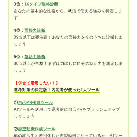
3位：
16タイプ性格診断
早期選考ですでに内々定を出されている
あなたの基本的な性格から、就活で使える強みを特定しま
公務員との併願で民間は本命ではない
す
4位：
面接力診断
就活で10社しか受けないデメリット
39点以下は要注意！あなたの面接力を今のうちに診断しま
①限られた企業や業界についてしか理解が
しょう
深まらない
5位：
就活力診断
②就活序盤から精神的に余裕が持てない
80点以上が合格！まずは力試しに自分の就活力を測定しま
しょう
③選考に慣れる機会が得られない
【併せて活用したい！】
④後からエントリー数を増やす場合選択肢
選考対策の決定版！内定者が使った2大ツール
が少ない
①
自己PR作成ツール
就活で10社しか受けないメリット
AIツールを活用して選考前に自己PRをブラッシュアップ
しましょう
①スケジュールが管理しやすい
②
志望動機作成ツール
②志望度が高い企業の選考対策が入念にで
他の就活生と差別化した志望動機になっているか、AIツー
きる