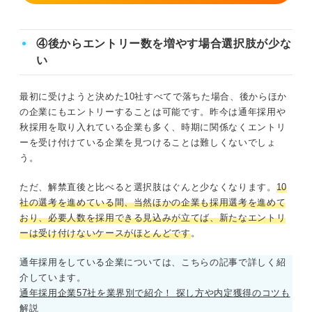
④後からエントリー数を増やす場合選択肢が少な
い
最初に受けようと決めた10社すべてで落ちた場合、後からほか
の企業にもエントリーすることは可能です。昨今は通年採用や
秋採用を取り入れている企業も多く、時期に関係なくエントリ
ーを受け付けている企業を見つけることは難しくないでしょ
う。
ただ、解禁直後と比べると選択肢はぐんと少なくなります。
10
社の選考を進めている間、当然ほかの企業も採用選考を進めて
おり、必要人数を採用できる見込みが立てば、新たなエントリ
ーは受け付けないケースがほとんどです
。
通年採用をしている企業については、こちらの記事で詳しく紹
介しています。
通年採用企業57社を業界別で紹介！ 探し方や内定獲得のコツも
解説