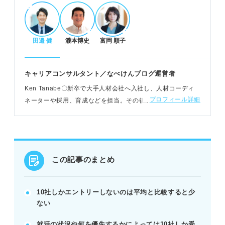
POINT：早期内々定や公務員併願なら10社でも問題
ない。
田邉 健
瀧本博史
富岡 順子
10社に絞る場合のメリットと対策
スケジュール管理や企業対策に集中できるメリット
キャリアコンサルタント／なべけんブログ運営者
がある。
Ken Tanabe〇新卒で大手人材会社へ入社し、人材コーディ
自己分析やエージェント活用で視野を広げ企業を増
プロフィール詳細
ネーターや採用、育成などを担当。その後独立し、現在はカ
やす。
ウンセリングや個人メディアによる情報発信など幅広くキャ
企業分析や模擬練習で万全の選考対策を行う。
リア支援に携わる
POINT：10社に絞るなら、早期から徹底した準備で
内定を目指す。
この記事のまとめ
記事の該当箇所を見る
10社に絞るリスクとは？ 就活は受ける企業数
10社しかエントリーしないのは平均と比較すると少
で間違えないように注意
ない
就活のプロに聞く！ 10社しか受けないのはあ
り？
就活の状況や何を優先するかによっては10社しか受