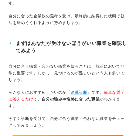
す。
早期選考ですでに内々定を出されている
頻出ではない質問への回答も用意しておく
自分に合った企業数の選考を受け、最終的に納得した状態で就
公務員との併願で民間は本命ではない
適性検査の対策にも時間をかける
活を締めくくれるように努めましょう。
就活で10社しか受けないデメリット
就活で10社しか受けないのは危険！ 全落ちも想定
して判断しよう
まずはあなたが受けないほうがいい職業を確認し
①限られた企業や業界についてしか理解が深まらない
てみよう
②就活序盤から精神的に余裕が持てない
自分に合う職業・合わない職業を知ることは、就活において非
常に重要です。しかし、見つけるのが難しいという人も多いで
③選考に慣れる機会が得られない
しょう。
④後からエントリー数を増やす場合選択肢が少ない
そんな人におすすめしたいのが「
適職診断
」です。
簡単な質問
に答えるだけ
で、
自分の強みや性格に合った職業
がわかりま
就活で10社しか受けないメリット
す。
①スケジュールが管理しやすい
今すぐ診断を受けて、自分に合う職業・合わない職業をチェッ
クしてみましょう。
②志望度が高い企業の選考対策が入念にできる