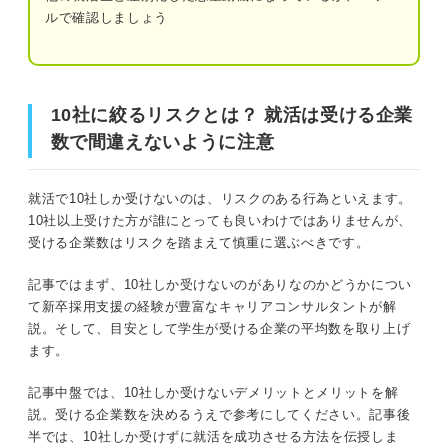
ルで確認しましょう
③志望企業へ本気さをアピールできる
10社に絞るリスクとは？ 就活は受ける企業数で間違えな
視野が狭まっているかも！ 10社から受ける企業を
いように注意
増やす方法
10社に絞るリスクとは？ 就活は受ける企業
数で間違えないように注意
自己分析をして自分に合う仕事の幅を広げ
就活のプロに聞く！ 10社しか受けないのはあり？
る
10社は少ない？ 学生が受ける企業の平均数
就活で10社しか受けないのは、リスクのある行為といえます。
就職エージェントを利用する
10社以上受けた方が誰にとっても良いわけではありませんが、
受ける企業数はリスクを踏まえて慎重に選ぶべきです。
エントリー社数の平均は24.8社
適職診断ツールを使う
記事ではまず、10社しか受けないのがありなのかどうかについ
ES提出社数の平均は13.9社
就活で10社しか受けないときは万全の状態で選考
て新卒採用支援の経験が豊富なキャリアコンサルタントが解
に臨もう
説。そして、目安として学生が受ける企業の平均数を取り上げ
就活で受ける企業の数は自分の考えや状況に合わせること
ます。
受ける10社を入念に企業分析する
が重要
早めに就活に取り組む
記事中盤では、10社しか受けないデメリットとメリットを解
説。受ける企業数を決めるうえで参考にしてください。記事後
就活で10社しか受けなくても良いとされるケース
選考の模擬練習を繰り返しおこなう
半では、10社しか受けずに就活を成功させる方法を伝授しま