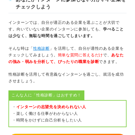
チェックしよう
①大学のキャリアセンターで申し込む
②生協で申し込む
インターンでは、自分が適正のある企業を選ぶことが大切で
す。向いていない企業のインターンに参加しても、
学べること
③代理店やネットで申し込む
は少なく、無駄な時間を過ごしてしまいます。
そんな時は「
性格診断
」を活用して、自分が適性のある企業を
気を付けよう！ インターンの保険についての3つの注意点
チェックしてみましょう。
簡単な質問に答えるだけ
で、
あなた
の強み・弱みを分析して、ぴったりの職業を診断
できます。
①学研災保険や付帯賠償は大学を介さないと加入できない
性格診断を活用して有意義なインターンを過ごし、就活を成功
②インターン先から保険加入証明書を求められる場合がある
させましょう。
③個人で保険に入る場合はプランをよく確認する必要がある
こんな人に「性格診断」はおすすめ！
インターン参加前に保険に入って安心してインターンに臨
・
インターンの志望先を決められない人
もう！
・楽しく働ける仕事がわからない人
・時間をかけずに自己分析をしたい人