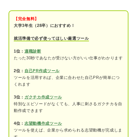
そもそも保険の役割とは？
【完全無料】
インターン参加前に保険に加入しておく2つのメリ
大学3年生（28卒）におすすめ！
ット
就活準備で必ず使ってほしい厳選ツール
①安心してインターンに参加することがで
きる
1位：
適職診断
たった30秒であなたが受けない方がいい仕事がわかります
②万が一のことが起こったときも自分を守
ることができる
2位：
自己PR作成ツール
ツールを活用すれば、企業に合わせた自己PRが簡単につ
他人事じゃない！ インターンにおける4つの損害ケ
くれます
ース
3位：
ガクチカ作成ツール
①自分が怪我をしてしまった
特別なエピソードがなくても、人事に刺さるガクチカを自
②ほかの人に怪我を負わせてしまった
動作成できます
③会社の備品を破損してしまった
4位：
志望動機作成ツール
ツールを使えば、企業から求められる志望動機が完成しま
④インターン中に知った重要な情報を漏ら
す