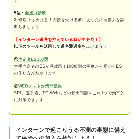
してしまった
5位：
面接力診断
39点以下は要注意！面接を受ける前にあなたの面接力を診
備えあれば憂いなし！ 保険に加入すべきか迷った
インターンで起こりうる不測の事態に備えて保険への加入
断しましょう
ら入っておくのがおすすめ
を検討しよう！
要チェック！ インターン参加前に入っておくと良
【インターン選考を控えている就活生必見！】
そもそも保険の役割とは？
い保険の種類
以下のツールを活用して選考通過率を上げよう！
①学生教育研究災害傷害保険（学研災保
①
内定者ES100選
インターン参加前に保険に加入しておく2つのメリット
険）
大手内定者のESが見放題！100種類の事例から受かるES
の作り方がわかります
②学研災付帯賠償責任保険（付帯賠償）
①安心してインターンに参加することができる
②
WEBテスト対策問題集
③民間の保険
②万が一のことが起こったときも自分を守ることができる
SPI、玉手箱、TG-Webなどの頻出問題をこれ1つで効率的
に対策できます
必ず押さえよう！ インターン参加前に保険に加入
他人事じゃない！ インターンにおける4つの損害ケース
する方法
①大学のキャリアセンターで申し込む
①自分が怪我をしてしまった
インターンで起こりうる不測の事態に備え
②生協で申し込む
②ほかの人に怪我を負わせてしまった
て保険への加入を検討しよう！