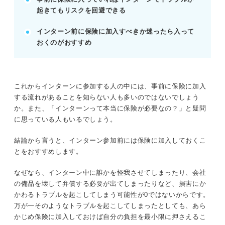
起きてもリスクを回避できる
記事の該当箇所を見る
インターンで起こりうる不測の事態に備えて保
インターン前に保険に加入すべきか迷ったら入って
険への加入を検討しよう！
おくのがおすすめ
そもそも保険の役割とは？
インターン参加前に保険に加入しておくメリッ
ト
他人事じゃない！ インターンにおける損害ケ
これからインターンに参加する人の中には、事前に保険に加入
ース
する流れがあることを知らない人も多いのではないでしょう
か。また、「インターンって本当に保険が必要なの？」と疑問
に思っている人もいるでしょう。
※AIの特性上、間違いが含まれている場合があります。記事本文
と併せてご確認ください。
結論から言うと、インターン参加前には保険に加入しておくこ
とをおすすめします。
なぜなら、インターン中に誰かを怪我させてしまったり、会社
の備品を壊して弁償する必要が出てしまったりなど、損害にか
かわるトラブルを起こしてしまう可能性が0ではないからです。
万が一そのようなトラブルを起こしてしまったとしても、あら
かじめ保険に加入しておけば自分の負担を最小限に押さえるこ