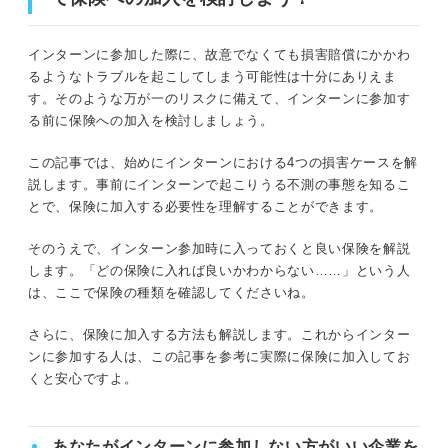
③代理店やネットで申し込む
③会社の備品を破損してしまった
インターンに参加した際に、故意でなくても損害賠償にかかわ
気を付けよう！ インターンの保険についての3つの
④インターン中に知った重要な情報を漏らしてしまった
るようなトラブルを起こしてしまう可能性は十分にありえま
注意点
す。そのような万が一のリスクに備えて、インターンに参加す
る前に保険への加入を検討しましょう。
備えあれば憂いなし！ 保険に加入すべきか迷ったら入っ
①学研災保険や付帯賠償は大学を介さない
と加入できない
ておくのがおすすめ
この記事では、始めにインターンにおける4つの損害ケースを解
②インターン先から保険加入証明書を求め
説します。事前にインターンで起こりうる不測の事態を知るこ
要チェック！ インターン参加前に入っておくと良い保険
られる場合がある
とで、保険に加入する必要性を理解することができます。
の種類
③個人で保険に入る場合はプランをよく確
そのうえで、インターン参加時に入っておくと良い保険を解説
①学生教育研究災害傷害保険（学研災保険）
認する必要がある
します。「どの保険に入れば良いかわからない……」という人
は、ここで保険の種類を確認してくださいね。
②学研災付帯賠償責任保険（付帯賠償）
インターン参加前に保険に入って安心してインター
さらに、保険に加入する方法も解説します。これからインター
ンに臨もう！
③民間の保険
ンに参加する人は、この記事を参考に実際に保険に加入してお
くと安心ですよ。
必ず押さえよう！ インターン参加前に保険に加入する方
法
あなたがインターンに参加しない方がいい企業を