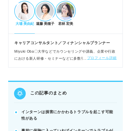
インターンで想定されるリスクと保険の種類
自分が怪我をする、他人に怪我をさせるリスクがあ
大場 美由紀
遠藤 美穂子
若林 宏美
る。
会社の備品破損や情報漏洩も想定される。
学研災保険や付帯賠償、民間保険で備える。
キャリアコンサルタント／フィナンシャルプランナー
POINT：大学経由のインターンは学研災保険が適用
Miyuki Oba〇大学などでカウンセリングや講義、企業や行政
される場合が多い。
プロフィール詳細
における新人研修・セミナーなどに多数登壇。ファイナンシ
ャルプランナーおよび小論文講師としての知見も加味したア
ドバイスをおこなう
インターン保険の加入方法と注意点
大学経由ならキャリアセンターで学研災保険に加
入。
この記事のまとめ
個人参加なら生協や民間の保険を検討する。
保険加入証明書を求められる場合がある。
インターンは損害にかかわるトラブルを起こす可能
POINT：加入前にインターンの内容と保険の補償範
性がある
囲を必ず確認。
事前に保険に入っていればインターンでトラブルが