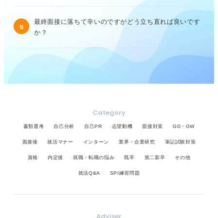
最終面接に落ちて辛いのですがどう立ち直れば良いです
5
か？
Category
書類選考
自己分析
自己PR
志望動機
面接対策
GD・GW
面接後
就活マナー
インターン
業界・企業研究
筆記試験対策
資格
内定後
就職・転職の悩み
既卒
第二新卒
その他
就活Q&A
SPI練習問題
Adviser