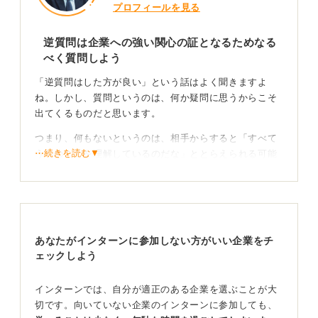
プロフィールを見る
逆質問は企業への強い関心の証となるためなる
べく質問しよう
「逆質問はした方が良い」という話はよく聞きますよ
ね。しかし、質問というのは、何か疑問に思うからこそ
出てくるものだと思います。
つまり、何もないというのは、相手からすると「すべて
⋯続きを読む▼
うちのことを理解しているのだな」ととらえられる可能
性があるということです。
また、逆質問は面接官とのコミュニケーションの手段で
もあります。質問がないと、企業に対して関心がないの
ではと思われる可能性もあるのです。
あなたがインターンに参加しない方がいい企業をチ
ェックしよう
逆質問が難しい人は質問リストを活用してみよう
インターンでは、自分が適正のある企業を選ぶことが大
その場で逆質問をするのが難しい人は質問リストを事前
切です。向いていない企業のインターンに参加しても、
に送るのも一つの方法です。質問リストを事前に送らな