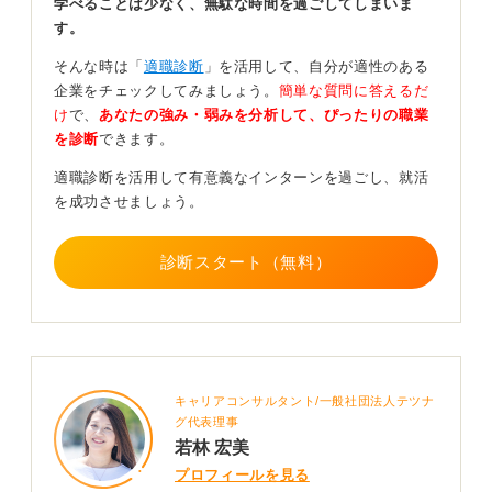
学べることは少なく、無駄な時間を過ごしてしまいま
かったからといって失礼にはあたりませんが、聞きたい
す。
ことがあれば遠慮せず聞いてみましょう。
そんな時は「
適職診断
」を活用して、自分が適性のある
「こんなことを聞いて良いのだろうか」と緊張するかも
企業をチェックしてみましょう。
簡単な質問に答えるだ
しれませんが、それで縁がなくなるということはないた
け
で、
あなたの強み・弱みを分析して、ぴったりの職業
め、気にせず聞きたいことを聞いてください。
を診断
できます。
一方で、質問リストを送ることで相手がそれに縛られ、
適職診断を活用して有意義なインターンを過ごし、就活
自由に話せなくなるケースも考えられるので、その点は
を成功させましょう。
留意しておくと良いですね。本当に気になったら送る、
くらいの感覚で良いのではないでしょうか。やらない後
悔よりはやった後悔の方が良いとも言います。
診断スタート（無料）
関心のある企業であれば、自然と質問は出てくるはずで
す。特になければ、「今のところ特に不明な点はござい
ません」という答え方で良いでしょう。「ありません」
と断定するより、「今の段階では」と含みを持たせる方
が、後から質問が出てくる可能性も示唆できます。
キャリアコンサルタント/一般社団法人テツナ
グ代表理事
0
若林 宏美
プロフィールを見る