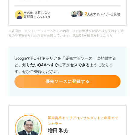
るのでしょうか？
その他 回答しない
2
もし質問がない場合でも、伝えておくべきことや好印象
人のアドバイザーが回答
質問日：
2025/6/6
につながる対応があれば知りたいです。また、面接官に
良い印象を与える逆質問とは、具体的にどのようなもの
※質問は、エントリーフォームからの内容、または弊社が就活相談を実施する過
ですか？ 今後の面接に活かしたいので、アドバイスをお
程の中で寄せられた内容を公開しています。就活Q&A 編集方針は
こちら
願いします。
GoogleでPORTキャリアを「優先するソース」に登録する
と、
知りたいQ&Aへすぐにアクセスできる
ようになりま
す。ぜひご登録ください。
優先ソースに登録する
国家資格キャリアコンサルタント／産業カウ
ンセラー
増田 和芳