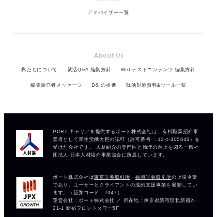
アドバイザー一覧
About Us
私たちについて
就活Q&A 編集方針
Webテストコンテンツ 編集方針
編集責任者メッセージ
D&Iの推進
就活対策資料&ツール一覧