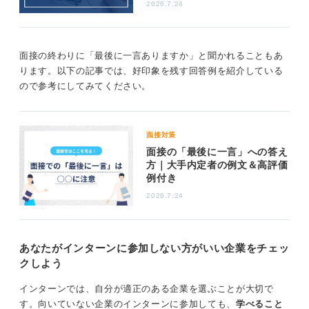
側からすると少し寂しい印象を受けるかもしれません。
2026.7.24
ただし、この逆質問だけで合否が決まることは基本的に
ありませんので、安心してください。
面接の終わりに「最後に一言ありますか」と聞かれることもあ
面接全体のやり取りのなかで、終始そっけない態度を取
ります。以下の記事では、好印象を残す回答例を紹介している
ってしまい、その一環として「ありません」と答えた場
ので参考にしてみてください。
合は、「この学生はうちに興味がないのだろう」と判断
される可能性はあります。しかし、ほかの受け答えが完
璧であれば、これだけで不利になることはないでしょ
面接対策
う。
面接の「最後に一言」への答え
方｜大手内定者の例文＆高評価
質問がない場合は、追加の自己PRの場として活用してみ
例付き
てくださいね。
2026.7.24
0
あなたがインターンに参加しない方がいい企業をチェッ
クしよう
インターンでは、自分が適正のある企業を選ぶことが大切で
す。向いていない企業のインターンに参加しても、
学べること