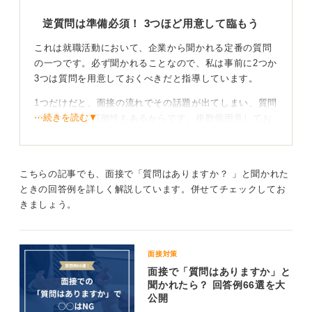
逆質問は準備必須！ 3つほど用意して臨もう
これは就職活動において、企業から聞かれる定番の質問
の一つです。必ず聞かれることなので、私は事前に2つか
3つは質問を用意しておくべきだと指導しています。
1つだけだと、面接の流れでその話題が出てしまい、質問
⋯続きを読む▼
できなくなる可能性もあるからです。複数個用意してお
くと不安になることなく、逆質問ができます。
質問が思いつかない場合は自己PRの時間として活用
こちらの記事でも、面接で「質問はありますか？ 」と聞かれた
してみよう！
ときの回答例を詳しく解説しています。併せてチェックしてお
きましょう。
もし、用意していた質問がすべて面接中に解消されてし
まったり、どうしても質問が思いつかなかったりした場
合は、「質問はありませんが、先ほど言いそびれてしま
面接対策
った自己PRの補足をさせてください」といった形で、最
面接で「質問はありますか」と
後のPRの機会として活用するのはありだと思います。
聞かれたら？ 回答例66選を大
公開
何も言わずに「ありません」とだけ答えるのは、面接官