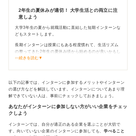
を明確にしたうえで、無理なく継続できるタイミングを
選ぶことが最良のスタート地点となります。
2年生の夏休みが適切！ 大学生活との両立に注
意しよう
自分の時間管理能力や優先順位を見極めながら、早すぎ
ず遅すぎず、自分らしいペースで長期インターンに挑戦
大学3年生の夏から就職活動に直結した短期インターンな
してみてください。
どもスタートします。
長期インターンは授業にもある程度慣れて、生活リズム
0
の整ってきた2年生の夏休み頃から始めるのが良いかもし
⋯続きを読む▼
れないですね。
時給も発生しますし、アルバイトの代わりにインターン
をおこない、業界を知る機会やキャリアを考えるうえで
役に立つことは多いです。
以下の記事では、インターンに参加するメリットやインターン
の選び方などを解説しています。インターンについてあまり理
しかし、大学の授業やサークル活動との両立となると難
解できていない人は、事前にチェックしておきましょう。
しいこともあるかもしれません。長期インターンは、一
あなたがインターンに参加しない方がいい企業をチェッ
般的には一週間で20時間前後、期間は6ヶ月位働くとい
クしよう
うことが目安になっています。平日の週に2〜3日をイン
ターンできるかどうかということですね。
インターンでは、自分が適正のある企業を選ぶことが大切で
企業で働くことは卒業後もできるのですが、サークル活
す。向いていない企業のインターンに参加しても、
学べること