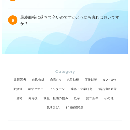
最終面接に落ちて辛いのですがどう立ち直れば良いです
5
か？
Category
書類選考
自己分析
自己PR
志望動機
面接対策
GD・GW
面接後
就活マナー
インターン
業界・企業研究
筆記試験対策
資格
内定後
就職・転職の悩み
既卒
第二新卒
その他
就活Q&A
SPI練習問題