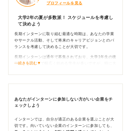
プロフィールを見る
大学2年の夏が多数派！ スケジュールを考慮し
て決めよう
長期インターンに取り組む最適な時期は、あなたの学業
やサークル活動、そして将来のキャリアビジョンとのバ
ランスを考慮して決めることが大切です。
長期インターンは通年で募集されており、大学1年生の後
⋯続きを読む▼
期から3年生まで幅広く始める学生が多いですが、特に大
学2年生の夏以降に始めるケースが目立ちます。その時期
であれば基礎的な学びを終えつつ、就活本番前に実務経
験を積む余裕が生まれます。
一方で、早めに業界理解を深めたい場合は、大学1年生の
あなたがインターンに参加しない方がいい企業をチ
後期から長期インターンに挑戦することも可能です。
ェックしよう
特にベンチャーやスタートアップでは柔軟な勤務形態の
求人もありますが、多くは「週2日以上」や「6か月以上
インターンでは、自分が適正のある企業を選ぶことが大
の継続」が条件となることが多い点には注意が必要で
切です。向いていない企業のインターンに参加しても、
す。こうした体験は、業務のリアルを知るだけでなく、