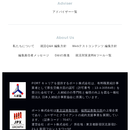
Adviser
アドバイザー一覧
About Us
私たちについて
就活Q&A 編集方針
Webテストコンテンツ 編集方針
編集責任者メッセージ
D&Iの推進
就活対策資料&ツール一覧