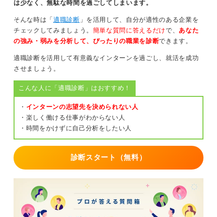
動や大学の授業は大学時代しかできないということもあ
は少なく、無駄な時間を過ごしてしまいます。
ります。
そんな時は「
適職診断
」を活用して、自分が適性のある企業を
チェックしてみましょう。
簡単な質問に答えるだけ
で、
あなた
インターンの目的や位置づけを決めて選んでいこう
の強み・弱みを分析して、ぴったりの職業を診断
できます。
何のためにインターンをしたいのか、インターンを通し
適職診断を活用して有意義なインターンを過ごし、就活を成功
て、何を学び、就職活動や今後のキャリアにどう活かし
させましょう。
ていきたいのかということを考えてください。
こんな人に「適職診断」はおすすめ！
自分のなかの優先順位を大切にしながら、納得のいく選
択をしていきましょう。
・
インターンの志望先を決められない人
・楽しく働ける仕事がわからない人
・時間をかけずに自己分析をしたい人
0
診断スタート（無料）