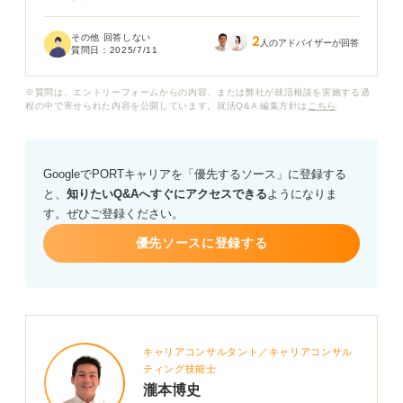
なります。長期インターンはいつから始めるのが良いの
でしょうか。
その他 回答しない
2
人のアドバイザーが回答
質問日：
2025/7/11
先輩のなかには、大学1年生から始めている人もいれば、
3年生になってから始める人もいて、どのタイミングが良
※質問は、エントリーフォームからの内容、または弊社が就活相談を実施する過
いのか判断できません。長期インターンはいつから始め
程の中で寄せられた内容を公開しています。就活Q&A 編集方針は
こちら
るのが適切なのか、就活のプロの目線から教えてほしい
です！
GoogleでPORTキャリアを「優先するソース」に登録する
と、
知りたいQ&Aへすぐにアクセスできる
ようになりま
す。ぜひご登録ください。
優先ソースに登録する
キャリアコンサルタント／キャリアコンサル
ティング技能士
瀧本博史