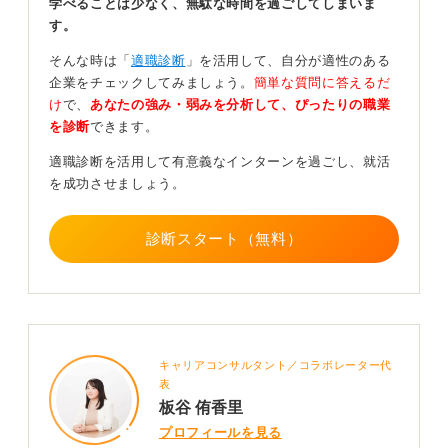
学べることは少なく、無駄な時間を過ごしてしまいま
自分の強みや興味領域を早期に見つける助けになりま
す。
す。
そんな時は「
適職診断
」を活用して、自分が適性のある
長期インターンは3か月～半年以上の継続が一般的であ
企業をチェックしてみましょう。
簡単な質問に答えるだ
り、途中で辞めてしまうと経験の深さや信頼性が薄れて
け
で、
あなたの強み・弱みを分析して、ぴったりの職業
しまいます。学業やサークル、アルバイトとの両立を意
を診断
できます。
識し、無理のない範囲で継続できるスケジュールを組む
ことが重要です。
適職診断を活用して有意義なインターンを過ごし、就活
を成功させましょう。
そのため、最初から週何日、何時間までなら取り組める
のかを明確にし、募集先の企業へは希望シフトを正直に
診断スタート（無料）
伝えましょう。
大学3年生の春には本格的な長期インターンにシフトし、
業務理解を深めると同時に、自己PRのエピソードとして
も磨き上げると効果的です。
目的や成長欲を持って自分のペースで参加しよう
キャリアコンサルタント／コラボレーター代
表
板谷 侑香里
結局のところ、いつ始めるかよりも「自分は何を学びた
プロフィールを見る
いのか」「そのインターンでどんな成長をつかむのか」