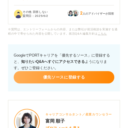
まだ数回しか利用していませんが、このまま利用し続け
その他 回答しない
2
るべきか悩んでいます。もし合わないと感じた場合、途
人のアドバイザーが回答
質問日：
2025/6/2
中で利用を辞めることはできるのでしょうか？
※質問は、エントリーフォームからの内容、または弊社が就活相談を実施する過
もし新卒エージェントが合わないと感じた場合、ほかに
程の中で寄せられた内容を公開しています。就活Q&A 編集方針は
こちら
どのような就職活動の方法がありますか？
GoogleでPORTキャリアを「優先するソース」に登録する
と、
知りたいQ&Aへすぐにアクセスできる
ようになりま
す。ぜひご登録ください。
優先ソースに登録する
キャリアコンサルタント／産業カウンセラー
富岡 順子