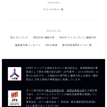
Adviser
アドバイザー一覧
About Us
私たちについて
就活Q&A 編集方針
Webテストコンテンツ 編集方針
編集責任者メッセージ
D&Iの推進
就活対策資料&ツール一覧