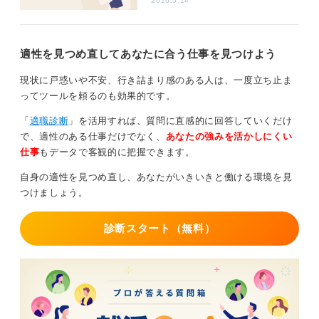
2026.5.14
エージェントが合わないと感じた場合のほかの就職活動
の方法としては、まず企業の採用ホームページ（HP）や
適性を見つめ直してあなたに合う仕事を見つけよう
就職情報サイトで求人を探し、直接応募する方法があり
ます。
現状に戸惑いや不安、行き詰まり感のある人は、一度立ち止ま
また、合同企業説明会や学内説明会に参加して、直接企
ってツールを頼るのも効果的です。
業の人から選考情報について話を聞くのもおすすめで
「
適職診断
」を活用すれば、質問に直感的に回答していくだけ
す。
で、適性のある仕事だけでなく、
あなたの強みを活かしにくい
さらに、興味のある企業のOB・OG訪問をおこない、実
仕事
もデータで客観的に把握できます。
際の仕事内容や社風、選考対策について詳しく聞いてみ
自身の適性を見つめ直し、あなたがいきいきと働ける環境を見
るのも、企業理解が深まる良い方法の一つだと私は思い
つけましょう。
ます。
大学のキャリアセンターでも就活の相談に乗ってくれた
診断スタート（無料）
り、独自の求人を紹介してくれたりするので、積極的に
活用してみてください。
自身に合った方法で、納得のいく就職活動を進めていく
ことが何よりも大切ですよ。