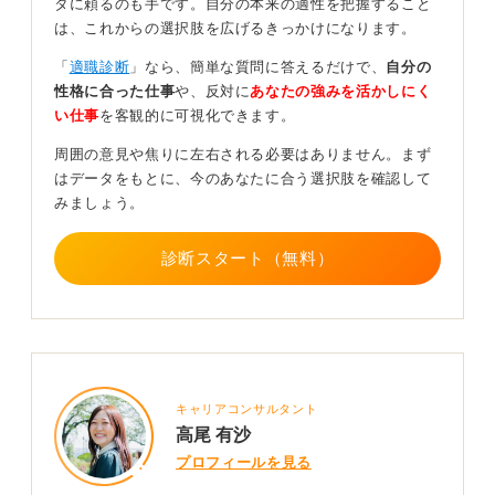
タに頼るのも手です。自分の本来の適性を把握すること
は、これからの選択肢を広げるきっかけになります。
利用を辞めるときも社会人としての自覚を持って丁
寧に対応しよう
「
適職診断
」なら、簡単な質問に答えるだけで、
自分の
性格に合った仕事
や、反対に
あなたの強みを活かしにく
い仕事
を客観的に可視化できます。
エージェントをやめる際に角が立たないように伝えるに
は、「自分で探してみようと思います」など、相手に不
周囲の意見や焦りに左右される必要はありません。まず
快な思いをさせないように丁寧に伝えることが大切だと
はデータをもとに、今のあなたに合う選択肢を確認して
私は考えます。
みましょう。
無言で連絡を絶つなどは社会人としてのマナーに反しま
すので、丁寧に断りを入れることも、一つの勉強だとと
診断スタート（無料）
らえましょう。理由は正直に伝えて問題ありません。
0
キャリアコンサルタント
高尾 有沙
プロフィールを見る