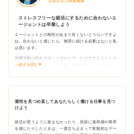
プロフィールを見る
ストレスフリーな就活にするために合わないエ
ージェントは卒業しよう
エージェントとの相性があまり良くないとつらいですよ
ね。合わないと感じたら、無理に続ける必要はないと私
は思います。
就職活動は初めてのことばかりで、ただでさえストレス
⋯続きを読む▼
を感じやすいです。そのため、無駄なストレスはなくし
て、健康的な就職活動をするためにも、辞めるという選
択も大切だと思います。
ほかの方法としては、自分で求人サイトで情報を探す、
地域の就職イベントや企業説明会（就職フェアなど）に
適性を見つめ直してあなたらしく働ける仕事を見つ
足を運び、実際に会社の人と話してみる、といった方法
けよう
があるため、自分に合った方法を探してみましょう。
手間はかかりますが、私の経験からいえるのは、直接情
就活が思うように進まなかったり、現状に違和感や限界
報を得ることで、より納得のいく就職活動ができるだろ
を感じたりしたときは、一度立ち止まって客観的なデー
うということです。