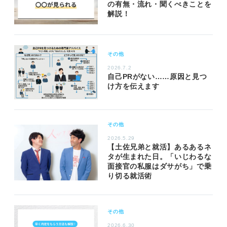
の有無・流れ・聞くべきことを
解説！
その他
2026.7.2
自己PRがない……原因と見つ
け方を伝えます
その他
2026.5.29
【土佐兄弟と就活】あるあるネ
タが生まれた日。「いじわるな
面接官の私服はダサがち」で乗
り切る就活術
その他
2026.6.30