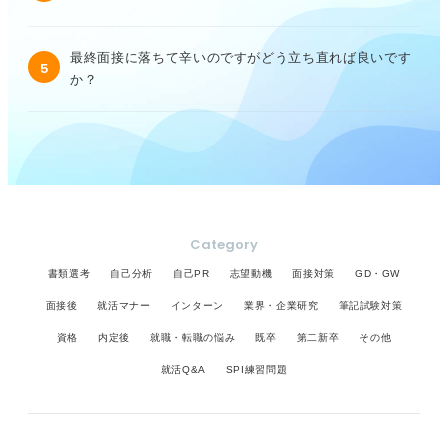
最終面接に落ちて辛いのですがどう立ち直れば良いです
5
か？
Category
書類選考
自己分析
自己PR
志望動機
面接対策
GD・GW
面接後
就活マナー
インターン
業界・企業研究
筆記試験対策
資格
内定後
就職・転職の悩み
既卒
第二新卒
その他
就活Q&A
SPI練習問題