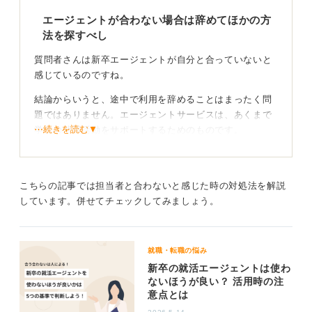
エージェントが合わない場合は辞めてほかの方
法を探すべし
質問者さんは新卒エージェントが自分と合っていないと
感じているのですね。
結論からいうと、途中で利用を辞めることはまったく問
題ではありません。エージェントサービスは、あくまで
⋯続きを読む▼
学生の就職活動をサポートするためのものです。
紹介される求人が希望と合わなかったり、担当者とのコ
ミュニケーションがうまくいかなかったりするのであれ
ば、無理に利用し続ける必要はありません。数回利用し
こちらの記事では担当者と合わないと感じた時の対処法を解説
ただけであっても、自身の感覚を大切にしてください。
しています。併せてチェックしてみましょう。
辞める場合は、「ほかの方法で就職活動をすることにし
ました。ありがとうございました」などと率直に気持ち
就職・転職の悩み
を伝えましょう。
新卒の就活エージェントは使わ
ないほうが良い？ 活用時の注
求人サイトや説明会をうまく活用して就活を進めよ
意点とは
う