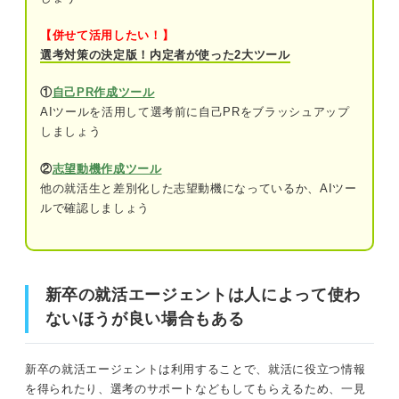
⑤サポートツールとしてでなく就活をすべ
【併せて活用したい！】
て任せたいと考えている人
選考対策の決定版！内定者が使った2大ツール
新卒の就活エージェントは人によって使わないほうが良い
場合もある
就活が効率よく進められる！ 就活エージェントの
①
自己PR作成ツール
活用で得られるメリット
AIツールを活用して選考前に自己PRをブラッシュアップ
就活エージェントを使わないほうが良いと言われる4つの
しましょう
就活の選考対策をしてくれる
理由
②
志望動機作成ツール
きちんと面談をすれば希望に合った企業を
他の就活生と差別化した志望動機になっているか、AIツー
①必ず希望に合った企業を紹介されるわけではないから
紹介してくれる
ルで確認しましょう
今まで知らなかった企業にも出会える
②頻繁にエージェントから連絡が来るから
インターンシップや早期選考の案内をして
③すぐに企業へのエントリーを急かすエージェントもいるから
くれる
新卒の就活エージェントは人によって使わ
④就活エージェントでは応募できない企業があるから
ないほうが良い場合もある
就活で不安なことがあれば相談に乗ってく
れる
就活エージェントを使わないほうが良い人・使わなくても
新卒の就活エージェントは利用することで、就活に役立つ情報
良い人とは？
使わないほうが良い就活エージェントの見分け方に
を得られたり、選考のサポートなどもしてもらえるため、一見