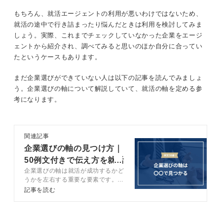
もちろん、就活エージェントの利用が悪いわけではないため、
就活の途中で行き詰まったり悩んだときは利用を検討してみま
しょう。実際、これまでチェックしていなかった企業をエージ
ェントから紹介され、調べてみると思いのほか自分に合ってい
たというケースもあります。
まだ企業選びができていない人は以下の記事を読んでみましょ
う。企業選びの軸について解説していて、就活の軸を定める参
考になります。
関連記事
企業選びの軸の見つけ方｜
50例文付きで伝え方を就活
企業選びの軸は就活が成功するかど
のプロが解説
うかを左右する重要な要素です。企
業選びの軸の見つけ方や選考でわか
記事を読む
りやすく伝えるための構成をキャリ
アコンサルタントが解説します。例
文を交えて解説するので、参考にし