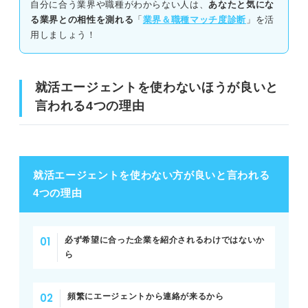
自分に合う業界や職種がわからない人は、
あなたと気にな
大学のキャリアセンターを利用する
る業界との相性を測れる
「
業界＆職種マッチ度診断
」を活
エージェントを活用して就活を成功させるためのコツ
用しましょう！
逆求人サイトに登録してスカウトを狙う
エージェントの利用目的を明確にしておく
エージェントにまつわるQ&A！ 就活のプロからの
就活エージェントを使わないほうが良いと
就活がどの段階まで進んでいるかを把握しておく
回答をチェック
言われる4つの理由
就活エージェントのネガティブな一面に関
希望するサポート内容をきちんと伝える
する質問
担当者と合わないと感じたら変更依頼を出す
就活エージェントを使った選考対策に関す
る質問
就活エージェントを使わない方が良いと言われる
キャリアコンサルタント直伝！ 就活エージェントの正し
4つの理由
い活用法
就活エージェントを使うのは大いにあり！ 目的を
明確にして就活に役立てよう
良い就活エージェントに出会うための3つの手順
必ず希望に合った企業を紹介されるわけではないか
ら
①口コミの評価を確認しておく
②サポート内容が豊富かを見ておく
頻繁にエージェントから連絡が来るから