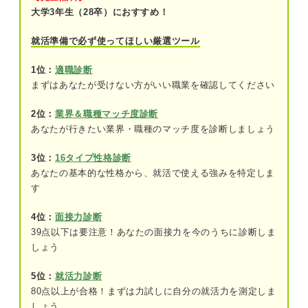
大学3年生（28卒）におすすめ！
①必ず希望に合った企業を紹介されるわけ
ではないから
就活準備で必ず使ってほしい厳選ツール
②頻繁にエージェントから連絡が来るから
1位：
適職診断
まずはあなたが受けない方がいい職業を確認してください
③すぐに企業へのエントリーを急かすエー
ジェントもいるから
2位：
業界＆職種マッチ度診断
あなたが行きたい業界・職種のマッチ度を診断しましょう
④就活エージェントでは応募できない企業
があるから
3位：
16タイプ性格診断
あなたの基本的な性格から、就活で使える強みを特定しま
就活エージェントを使わないほうが良い人・使わな
す
くても良い人とは？
4位：
面接力診断
①自分のペースで就活を進めていきたい人
39点以下は要注意！あなたの面接力を今のうちに診断しま
②今後の就活の軸がすでに明確である人
しょう
③希望する企業がすでに決まっている人
5位：
就活力診断
80点以上が合格！まずは力試しに自分の就活力を測定しま
④ESや面接の対策がすでに済んでいる人
しょう