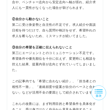
合や、ベンチャー志向から安定志向へ軸が揺れ、紹介求
人にも一貫性がなくなった場合が挙げられます。
②自分から動かないこと
第二に受け身姿勢と自主性の不足です。求人紹介や面談
日程を待つだけで、自ら質問や検討をせず、希望外れの
求人を断らないため、ミスマッチが続いてました。
③自分の希望を正確に伝えられないこと
第三にエージェントとのコミュニケーション不足です。
希望条件や優先順位を十分に伝えず、変更時にも相談を
控えた結果、提案内容が志向とずれていってしまいまし
た。
この記事内でも「希望に合わない紹介」、「担当者との
相性不一致」、「連絡頻度や提案が自分のペースと合わ
ない」などが活用不全の要因として紹介されています。
これらの改善には、まず利用目的と希望条件を具体化す
ること、受け身ではなく自分から意見を発信すること、