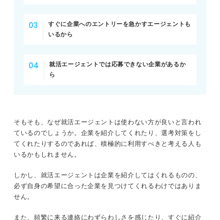
③1つのエージェントに絞らず複数利用する
すぐに企業へのエントリーを急かすエージェントも
いるから
就活エージェントを利用しない人は？ 就活をスムーズに
進める方法
就活エージェントでは応募できない企業があるか
大学のキャリアセンターを利用する
ら
逆求人サイトに登録してスカウトを狙う
エージェントにまつわるQ&A！ 就活のプロからの回答を
そもそも、なぜ就活エージェントは使わない方が良いと言われ
チェック
ているのでしょうか。企業を紹介してくれたり、選考対策をし
てくれたりするのであれば、積極的に利用すべきと考える人も
就活エージェントのネガティブな一面に関する質問
いるかもしれません。
就活エージェントを使った選考対策に関する質問
しかし、就活エージェントは企業を紹介してはくれるものの、
必ず自身の希望に合った企業を見つけてくれるわけではありま
せん。
就活エージェントを使うのは大いにあり！ 目的を明確に
して就活に役立てよう
また、頻繁に来る連絡にわずらわしさを感じたり、すぐに紹介