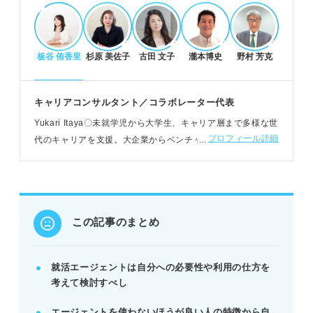
場合がある。
POINT：エージェントはあくまでサポート役。主体
性がないとミスマッチに繋がる。
板谷 侑香里
杉原 美佐子
古田 文子
瀧本博史
野村 芳克
活用すべきケースと成功のコツ
キャリアコンサルタント／コラボレーター代表
選考対策や企業紹介、早期選考案内など手厚いサポ
Yukari Itaya〇未就学児から大学生、キャリア層まで多様な世
ートを受けられる。
プロフィール詳細
代のキャリアを支援。大企業からベンチャー、起業・副業な
キャリアビジョンが不明確な人や就活に不安がある
ど、幅広いキャリアに対応。ユニークな生き方も提案するパ
人は活用を検討する。
ーソナルコーチとして活躍
利用目的を明確にし、複数エージェントを比較して
担当者を選ぶ。
POINT：目的を明確にし、主体的に活用することで
この記事のまとめ
理想のキャリアに近づける。
就活エージェントは自分への必要性や利用の仕方を
記事の該当箇所を見る
考えて検討すべし
新卒の就活エージェントは人によって使わない
ほうが良い場合もある
エージェントを使わないほうが良い人の特徴から自