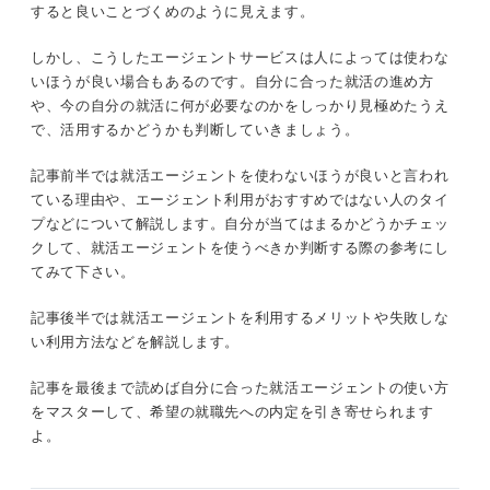
ついてアドバイザーが解説！
すると良いことづくめのように見えます。
①自分のペースで就活を進めていきたい人
状況に合わせて判断！ 就活エージェントを使うべ
しかし、こうしたエージェントサービスは人によっては使わな
②今後の就活の軸がすでに明確である人
き人の5つのパターン
いほうが良い場合もあるのです。自分に合った就活の進め方
①就活を一からサポートしてほしいと思っ
や、今の自分の就活に何が必要なのかをしっかり見極めたうえ
③希望する企業がすでに決まっている人
ている
で、活用するかどうかも判断していきましょう。
④ESや面接の対策がすでに済んでいる人
②希望企業やキャリアビジョンが不明確で
記事前半では就活エージェントを使わないほうが良いと言われ
ある
ている理由や、エージェント利用がおすすめではない人のタイ
⑤サポートツールとしてでなく就活をすべて任せたいと考えて
プなどについて解説します。自分が当てはまるかどうかチェッ
いる人
③就活のスタートが出遅れて焦っている
クして、就活エージェントを使うべきか判断する際の参考にし
てみて下さい。
④第三者に相談しながら就活したいと考え
就活が効率よく進められる！ 就活エージェントの活用で
ている
得られるメリット
記事後半では就活エージェントを利用するメリットや失敗しな
い利用方法などを解説します。
⑤面接やESに不安がある
就活の選考対策をしてくれる
記事を最後まで読めば自分に合った就活エージェントの使い方
エージェントを活用して就活を成功させるためのコ
きちんと面談をすれば希望に合った企業を紹介してくれる
をマスターして、希望の就職先への内定を引き寄せられます
ツ
よ。
今まで知らなかった企業にも出会える
エージェントの利用目的を明確にしておく