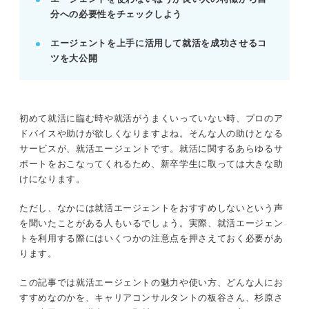
就活エージェントを使わないほうが良いと言わ
分への必要性をチェックしよう
れる4つの理由
就活エージェントを使わないほうが良い人・使
エージェントを上手に活用して就活を成功させるコ
わなくても良い人とは？
ツを大公開
就活が効率よく進められる！ 就活エージェン
トの活用で得られるメリット
初めて就活に臨む時や就活がうまくいっていない時、プロのア
※AIの特性上、間違いが含まれている場合があります。記事本文
ドバイスや助けが欲しくなりますよね。そんな人の助けとなる
と併せてご確認ください。
サービスが、就活エージェントです。就活に関するあらゆるサ
ポートをおこなってくれるため、新卒学生に取っては大きな助
けになります。
ただし、なかには就活エージェントをおすすめしないという声
を聞いたことがある人もいるでしょう。実際、就活エージェン
トを利用する際にはいくつかの注意点を押さえておく必要があ
ります。
この記事では就活エージェントの魅力や使い方、どんな人にお
すすめなのかを、キャリアコンサルタントの板谷さん、杉原さ