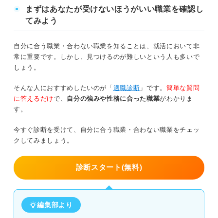
インターンシップや早期選考の案内をしてくれる
就活がどの段階まで進んでいるかを把握し
まずはあなたが受けないほうがいい職業を確認し
ておく
てみよう
就活で不安なことがあれば相談に乗ってくれる
希望するサポート内容をきちんと伝える
自分に合う職業・合わない職業を知ることは、就活において非
使わないほうが良い就活エージェントの見分け方について
常に重要です。しかし、見つけるのが難しいという人も多いで
担当者と合わないと感じたら変更依頼を出
アドバイザーが解説！
す
しょう。
そんな人におすすめしたいのが「
適職診断
」です。
簡単な質問
状況に合わせて判断！ 就活エージェントを使うべき人の5
キャリアコンサルタント直伝！ 就活エージェント
に答えるだけ
で、
自分の強みや性格に合った職業
がわかりま
つのパターン
の正しい活用法
す。
良い就活エージェントに出会うための3つの手順
①就活を一からサポートしてほしいと思っている
今すぐ診断を受けて、自分に合う職業・合わない職業をチェッ
①口コミの評価を確認しておく
クしてみましょう。
②希望企業やキャリアビジョンが不明確である
②サポート内容が豊富かを見ておく
診断スタート(無料)
③就活のスタートが出遅れて焦っている
③1つのエージェントに絞らず複数利用する
④第三者に相談しながら就活したいと考えている
就活エージェントを利用しない人は？ 就活をスム
編集部より
⑤面接やESに不安がある
ーズに進める方法