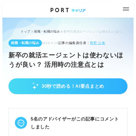
トップ
就職・転職の悩み
新卒の就活エージェントは使わないほうが良い？ 活用時の注意点とは
就職・転職の悩み
記事の編集責任者：
熊野 公俊
2026.5.14
新卒の就活エージェントは使わないほ
うが良い？ 活用時の注意点とは
30秒で読める！AI要点まとめ
就活エージェントを使わない方が良いケースと
理由
希望と異なる企業紹介や頻繁な連絡でストレスを感
じる場合がある。
5名のアドバイザーがこの記事にコメント
提携企業や対応エリアに限りがあり、応募できない
企業もある。
しました
自分のペースで進めたい人や軸が明確な人は不要な