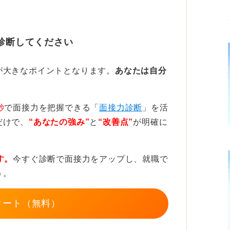
しっかりと目が合うように、話すときはカメ
診断してください
夫をしてカメラ目線を意識しよう
が大きなポイントとなります。
あなたは自分
げていると、表情が見えにくくなり、相手に
しまいます。
秒
で面接力を把握できる「
面接力診断
」を活
だけで、
“あなたの強み”
と
“改善点”
が明確に
を置くなどの工夫をし、できるだけカメラ目
ょう。
す。
今すぐ診断で面接力をアップし、就職で
ラブルが発生しないよう、事前の準備も怠ら
う。
タート（無料）