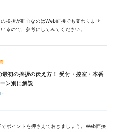
た状態で挨拶ができるように、準備をしてお
の挨拶が肝心なのはWeb面接でも変わりませ
？ 乱れはございませんか？ 」といった形
ているので、参考にしてみてください。
認ができると良いでしょう。
くことで、お互いに安心して面接に臨めると
策
の明るさにも注意しよう
の最初の挨拶の伝え方！ 受付・控室・本番
シーン別に解説
ントです。
14
にカメラの位置を設置すること、そして、話
を意識しましょう。
性格まで暗く見えてしまう可能性があるた
事でポイントを押さえておきましょう。Web面接
い。