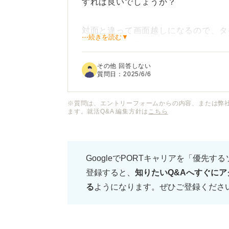
すれば良いでしょうか？
対面と違って画面越しになるので、タ
⋯続きを読む▼
ではと不安に思っています。
その他 回答しない
Web面接ならではのカメラへの目線
質問日：
2025/6/6
るための具体的なアドバイスをお願い
※質問は、エントリーフォームからの内容、または弊
ます。就活Q&A 編集方針は
こちら
GoogleでPORTキャリアを「優先す
登録すると、
知りたいQ&Aへすぐにア
る
ようになります。ぜひご登録くださ