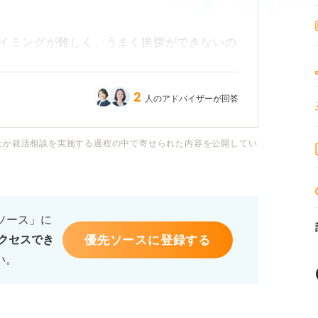
イミングが難しく、うまく挨拶ができないの
2
人のアドバイザーが回答
やタイミングなど、最初の挨拶で好印象を与え
します。
社が就活相談を実施する過程の中で寄せられた内容を公開してい
るソース」に
優先ソースに登録する
クセスでき
い。