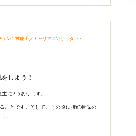
ティング技能士／キャリアコンサルタント
認をしよう！
は主に2つあります。
することです。そして、その際に接続状況の
ょう。
eb面接用のアプリに入って待機し、開始時