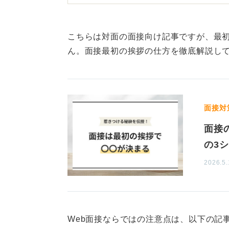
刻と同時に相手の人と音声が繋がっ
くことが大切です。
こちらは対面の面接向け記事ですが、最初
「音声や映像に問題はございませんか
ん。面接最初の挨拶の仕方を徹底解説し
で、音声と映像に不具合がないか確
このように接続確認を最初にしてお
思います。
面接対
Web特有のカメラ目線や部屋
面接
の3
2つ目は、Web面接ならではのポイ
2026.5.
目線が下がらないように目線の高さ
すときはカメラをしっかり見ること
また、画面が暗くなってしまうと、
Web面接ならではの注意点は、以下の記
め、部屋の明るさに注意してくださ