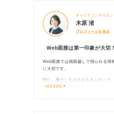
キャリアコンサルタン
木原 渚
プロフィールを見る
Web面接は第一印象が大切
Web面接では画面越しで得られる情
に大切です。
特に、身だしなみはもちろんのこと
⋯続きを読む▼
を意識する必要があります。
PCの画面位置とカメラの位置は異
ら見て目線が合っていないように感
め、要注意です。