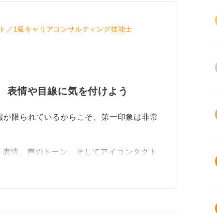
ト／1級キャリアコンサルティング技能士
！ 表情や目線に気を付けよう
報が限られているからこそ、第一印象は非常
、表情、声のトーン、そしてアイコンタクト
なっているため、画面を見てしまうと相手か
じられ、違和感を与えてしまうことがあるた