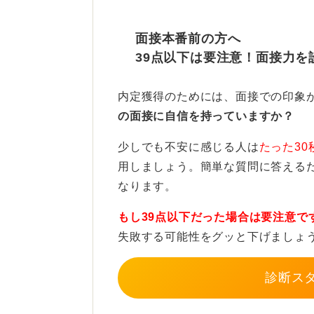
オンライン越しであっても、相手と
面接本番前の方へ
ラを見ることを意識しましょう。
39点以下は要注意！面接力を
目線が下にいかないような工
内定獲得のためには、面接での印象
の面接に自信を持っていますか？
また、手元に用意した資料を読み上
話しかけているという実感が薄れて
少しでも不安に感じる人は
たった30
用しましょう。簡単な質問に答える
たとえば、カメラの向こう側に資料
なります。
線で話すように心掛けると良いでし
もし39点以下だった場合は要注意で
さらに、周囲の環境音や予期せぬト
失敗する可能性をグッと下げましょ
ないようにしてください。
診断ス
0