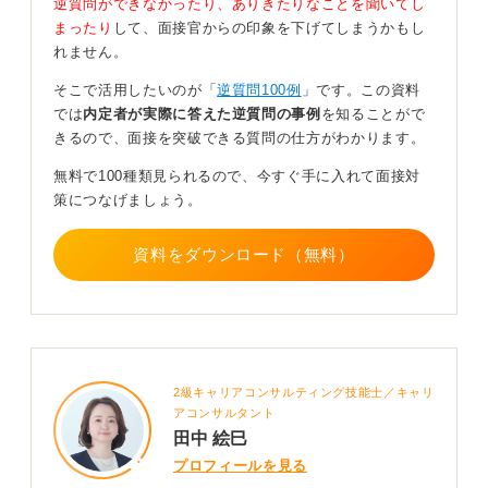
逆質問ができなかったり、ありきたりなことを聞いてし
めよう
まったり
して、面接官からの印象を下げてしまうかもし
れません。
そうして得たパーソナルな情報と、自分自身の就職活動
そこで活用したいのが「
逆質問100例
」です。この資料
の軸と価値観を照らし合わせることで、企業理解を深め
では
内定者が実際に答えた逆質問の事例
を知ることがで
るだけでなく、自己分析にもつながります。
きるので、面接を突破できる質問の仕方がわかります。
まずは、相手の話をじっくりと聞くという姿勢を大切に
無料で100種類見られるので、今すぐ手に入れて面接対
して、インターンに参加してみてください。
策につなげましょう。
0
資料をダウンロード（無料）
2級キャリアコンサルティング技能士／キャリ
アコンサルタント
田中 絵巳
プロフィールを見る