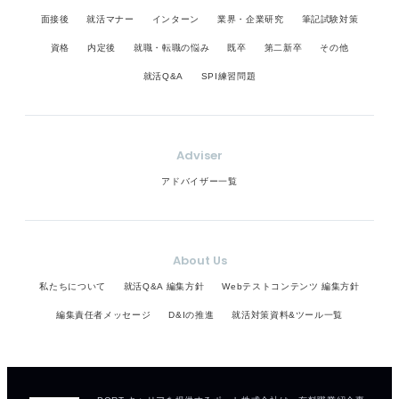
面接後
就活マナー
インターン
業界・企業研究
筆記試験対策
資格
内定後
就職・転職の悩み
既卒
第二新卒
その他
就活Q&A
SPI練習問題
Adviser
アドバイザー一覧
About Us
私たちについて
就活Q&A 編集方針
Webテストコンテンツ 編集方針
編集責任者メッセージ
D&Iの推進
就活対策資料&ツール一覧