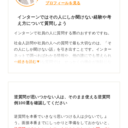
プロフィールを見る
インターンではその人にしか聞けない経験や考
え方について質問しよう
インターンで社員の人に質問する際のおすすめですね。
社会人訪問や社員の人への質問で最も大切なのは、「そ
の人にしか聞けない話」を引き出すことです。インター
ネットで調べればわかる情報や、他の誰にでも答えられ
⋯続きを読む▼
るような一般的な質問では、せっかくの機会が無駄にな
ってしまいます。
たとえば、以下のような、その人自身の経験や考え方、
感情に焦点を当てた質問が良いでしょう。
・なぜその会社を選んだのか
逆質問が思いつかない人は、そのまま使える逆質問
・入社して感じたギャップは何か
例100選を確認してください
・仕事をするうえで最も大切にしている価値観は何か
・将来どのようなビジョンや夢を持っているのか
逆質問を本番でいきなり思いつける人は少ないでしょ
う。面接本番までにしっかりと準備をしておかないと、
質問から得た情報をもとに企業理解と自己分析を深