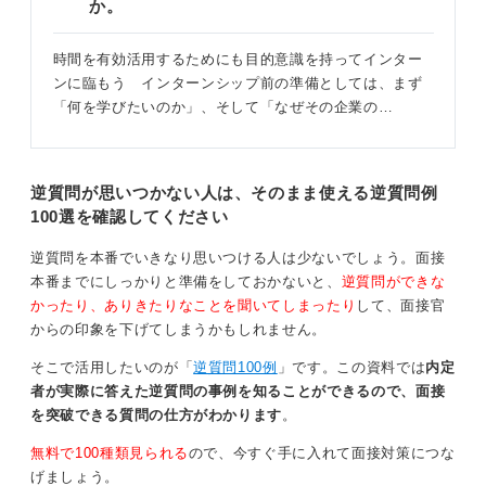
また、複数の社員の人に同じ質問をしてみるのも有効で
か。
す。多様な回答から物事を多角的にとらえられ、自分に
合う考え方を見つけやすくなります。これは失礼にはあ
時間を有効活用するためにも目的意識を持ってインター
たりません。
ンに臨もう インターンシップ前の準備としては、まず
「何を学びたいのか」、そして「なぜその企業の…
大切なのは、情報収集だけでなく、対話を通じて企業の
文化や社員の人の人間性を感じ取ることです。あなたの
キャリアプランにとって有益な情報が得られるよう、応
援しています。
逆質問が思いつかない人は、そのまま使える逆質問例
100選を確認してください
0
逆質問を本番でいきなり思いつける人は少ないでしょう。面接
本番までにしっかりと準備をしておかないと、
逆質問ができな
かったり、ありきたりなことを聞いてしまったり
して、面接官
からの印象を下げてしまうかもしれません。
そこで活用したいのが「
逆質問100例
」です。この資料では
内定
者が実際に答えた逆質問の事例を知ることができるので、面接
を突破できる質問の仕方がわかります
。
無料で100種類見られる
ので、今すぐ手に入れて面接対策につな
げましょう。