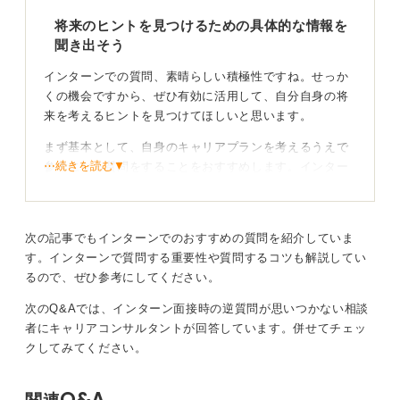
将来のヒントを見つけるための具体的な情報を
聞き出そう
インターンでの質問、素晴らしい積極性ですね。せっか
くの機会ですから、ぜひ有効に活用して、自分自身の将
来を考えるヒントを見つけてほしいと思います。
まず基本として、自身のキャリアプランを考えるうえで
⋯続きを読む▼
参考になる質問をすることをおすすめします。インター
ンで得た具体的な情報を交えてキャリアビジョンを語れ
るようになると、面接でも説得力が増します。
社員の人個人に焦点を当てた質問をすることは、働き方
次の記事でもインターンでのおすすめの質問を紹介していま
や価値観を知る絶好の機会です。
す。インターンで質問する重要性や質問するコツも解説してい
るので、ぜひ参考にしてください。
たとえば、以下のような質問です。これらは社員の人の
経験や思いを引き出しやすく、ロールモデルの発見にも
次のQ&Aでは、インターン面接時の逆質問が思いつかない相談
つながるでしょう。
者にキャリアコンサルタントが回答しています。併せてチェッ
クしてみてください。
・〇〇さんはどのようなキャリアを歩んできましたか？
・仕事をするうえで最も大切にしている価値観は何です
Q&A
か？