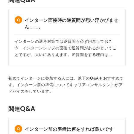
関連
重要なのは質問を通して企業の文化や社員の人間性
を感じること
インターン面接時の逆質問が思い浮かびませ
ん……。
さらに一歩踏み込み、社員の人が「おっ?! 」と思うよう
な深い情報を引き出すには、事前の企業研究が不可欠で
インターンの選考対策では逆質問も必ず用意しておこ
す。そのうえで、自分なりの考えや仮説を持って質問す
う インターンシップの面接で逆質問があるかというこ
ると効果的です。
とですが、大いにありえます。逆質問をする理由は…
たとえば、以下のような質問は、あなたが深く考えてい
ることを示し、具体的な話を引き出しやすくなります。
初めてインターンに参加する人には、以下のQ&Aもおすすめで
・貴社の〇〇という理念について、実際の業務でどのよ
す。インターン前の準備についてキャリアコンサルタントがア
うに反映されていると感じますか？
ドバイスをしています。
・業界の△△という課題に対し、貴社はどのような戦略
を考えていますか？
Q&A
・若手にもかかわるチャンスはありますか？
関連
仕事のやりがいや困難な点、それをどう乗り越えている
か、といった質問も良いでしょう。
インターン前の準備は何をすれば良いです