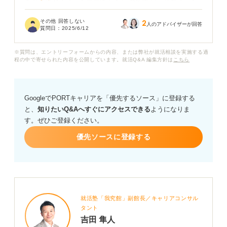
を引き出せるような質問をしたいのですが、どのような
質問がおすすめでしょうか？
その他 回答しない
2
人のアドバイザーが回答
質問日：
2025/6/12
インターンを通じて、自分自身の将来を考えるヒントに
つなげたいと思っています。企業を理解するためにおす
※質問は、エントリーフォームからの内容、または弊社が就活相談を実施する過
すめの質問や、社員の方に「おっ？！」と思ってもらえ
程の中で寄せられた内容を公開しています。就活Q&A 編集方針は
こちら
るような質問があれば、ぜひ教えてください。
GoogleでPORTキャリアを「優先するソース」に登録する
と、
知りたいQ&Aへすぐにアクセスできる
ようになりま
す。ぜひご登録ください。
優先ソースに登録する
就活塾「我究館」副館長／キャリアコンサル
タント
吉田 隼人