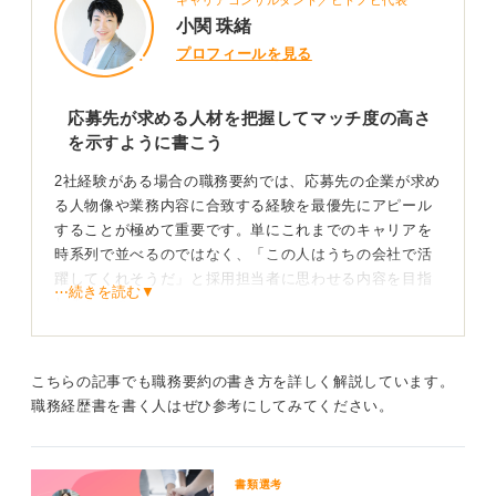
小関 珠緒
プロフィールを見る
応募先が求める人材を把握してマッチ度の高さ
を示すように書こう
2社経験がある場合の職務要約では、応募先の企業が求め
る人物像や業務内容に合致する経験を最優先にアピール
することが極めて重要です。単にこれまでのキャリアを
時系列で並べるのではなく、「この人はうちの会社で活
躍してくれそうだ」と採用担当者に思わせる内容を目指
⋯続きを読む▼
しましょう。
まず、応募する企業が求める仕事内容や、必要なスキ
ル・経験をしっかり把握してください。そのうえで、あ
こちらの記事でも職務要約の書き方を詳しく解説しています。
なたの職務経験の中で、最もそれに近い内容の会社での
職務経歴書を書く人はぜひ参考にしてみてください。
経験を一番最初に持ってきましょう。
冒頭が命！ 関連性が高いアピールになる経験を最初
書類選考
に盛り込もう