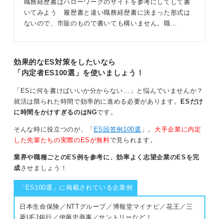
職務経歴書はハローワークのサイトを参考にしてして書
いてみよう 履歴書と違い職務経歴書に決まった形式は
ないので、市販のもので書いても構いません。職…
効果的なES対策をしたいなら
「内定者ES100選」を使いましょう！
「ESに何を書けばいいか分からない…」と悩んでいませんか？
就活は限られた時間で効率的に進める必要があります。
ESだけ
に時間をかけすぎるのはNG
です。
そんな時に役立つのが、「
ES回答例100選
」。
大手企業に内定
した先輩たちの実際のESが無料
で見られます。
業界や職種ごとのES例を参考に、効率よく志望企業のESを完
成
させましょう！
「ES100選」に掲載されている企業例
日本生命保険／NTTグループ／博報堂マイナビ／花王／三
菱UFJ銀行／伊藤忠商事／サントリーなど！