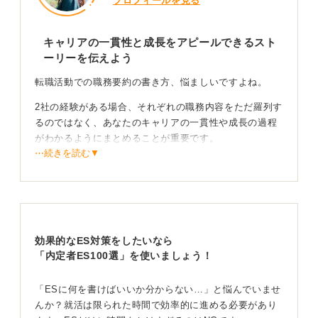
プロフィールを見る
キャリアの一貫性と成長をアピールできるスト
ーリーを伝えよう
転職活動での職務要約の書き方、悩ましいですよね。
2社の経験がある場合、それぞれの職務内容をただ羅列す
るのではなく、あなたのキャリアの一貫性や成長の過程
がわかるようにまとめることが重要です。
⋯続きを読む▼
まず、直近の職務経歴を中心に、これまでのキャリア全
体を数行で簡潔に要約します。そのうえで、各社ごとに
在籍期間、会社概要、担当業務、そして具体的な実績や
貢献を記載していくのが一般的です。
効果的なES対策をしたいなら
応募企業で活かせるスキルを強調し、熱意を伝えよ
「内定者ES100選」を使いましょう！
う！
「ESに何を書けばいいか分からない…」と悩んでいませ
職務要約では、応募する企業が求めているスキルや経験
んか？就活は限られた時間で効率的に進める必要があり
と、自身のこれまでの経験との接点を意識して記述する