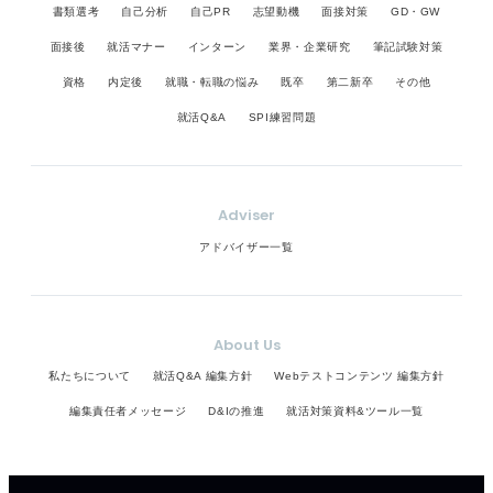
書類選考
自己分析
自己PR
志望動機
面接対策
GD・GW
面接後
就活マナー
インターン
業界・企業研究
筆記試験対策
資格
内定後
就職・転職の悩み
既卒
第二新卒
その他
就活Q&A
SPI練習問題
Adviser
アドバイザー一覧
About Us
私たちについて
就活Q&A 編集方針
Webテストコンテンツ 編集方針
編集責任者メッセージ
D&Iの推進
就活対策資料&ツール一覧