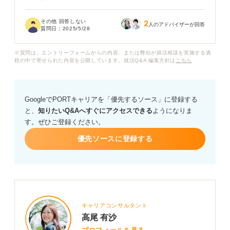
社目の経験と2社目の経験を個別に記載すべきでしょう
か？ それとも、共通するスキルや経験をまとめて書いた
その他 回答しない
2
方がよいのでしょうか？
人のアドバイザーが回答
質問日：
2025/5/28
採用担当者に効果的に伝わる書き方やコツがあれば教え
※質問は、エントリーフォームからの内容、または弊社が就活相談を実施する過
てください。
程の中で寄せられた内容を公開しています。就活Q&A 編集方針は
こちら
GoogleでPORTキャリアを「優先するソース」に登録する
と、
知りたいQ&Aへすぐにアクセスできる
ようになりま
す。ぜひご登録ください。
優先ソースに登録する
キャリアコンサルタント
高尾 有沙