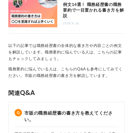
例文14選！ 職務経歴書の職務
要約で一目置かれる書き方を解
職務要約の冒頭、特に最初の1行で採用担当者の興味を引
説
くことが肝心です。「この人、いいね」と思わせるよう
2026.6.16
な、応募企業に関連性が高く、あなたの強みが明確に伝
わる内容を記述してください。実績や具体的な業務内容
を盛り込むことで、採用担当者があなたの活躍イメージ
を具体的に描けるようになります。
以下の記事では職務経歴書の全体的な書き方や内容ごとの例文
を解説しています。職務要約に悩んでいる人は、こちらの記事
職務要約はあなたの「顔」となる部分です。応募企業が
もチェックしてみましょう。
何を求めているかを徹底的に理解し、それに合わせてあ
なたの経験をカスタマイズしてアピールすることが、書
職務要約に悩んでいる人は、こちらのQ&Aも参考にしてみてく
類選考突破、ひいては転職成功への鍵となります。
ださい。市販の職務経歴書の書き方を解説しています。
0
Q&A
関連
市販の職務経歴書の書き方を教えてくださ
い。