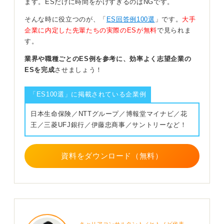
ます。ESだけに時間をかけすぎるのはNGです。
ことが大切です。
そんな時に役立つのが、「
ES回答例100選
」です。
大手
たとえば、1社目で培った基礎的なスキルが、2社目でど
企業に内定した先輩たちの実際のESが無料
で見られま
のように応用され、成果につながったのか、といったス
す。
トーリーを示すことができると、採用担当者もあなたの
成長イメージを掴みやすくなります。
業界や職種ごとのES例を参考に、効率よく志望企業の
ESを完成
させましょう！
また、単に経験を並べるだけでなく、それぞれの経験か
ら何を学び、それが今回の転職でどのように活かせるの
か、という視点も盛り込むと、より説得力が増します。
「ES100選」に掲載されている企業例
日本生命保険／NTTグループ／博報堂マイナビ／花
0
王／三菱UFJ銀行／伊藤忠商事／サントリーなど！
資料をダウンロード（無料）
キャリアコンサルタント／ヒトノビ代表