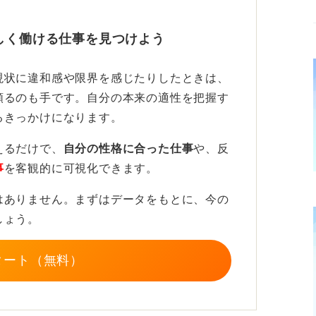
。行動して現実を見れば、考え方も変わって
しく働ける仕事を見つけよう
て決めたいか」を自問すべきです。
現状に違和感や限界を感じたりしたときは、
頼るのも手です。自分の本来の適性を把握す
的でなくてもそれまでに何かしら行動してき
るきっかけになります。
えるだけで、
自分の性格に合った仕事
や、反
とも多いです。
事
を客観的に可視化できます。
はありません。まずはデータをもとに、今の
しょう。
タート（無料）