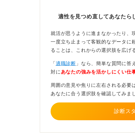
まずは行動してみることが大切です
くるからです。
適性を見つめ直してあなたら
「まずは動いてみて、それでも楽し
就活が思うように進まなかったり、
一度立ち止まって客観的なデータに
傍から見ると楽に見える人も、打算
ることは、これからの選択肢を広げ
た結果がそう見せているのです。
「
適職診断
」なら、簡単な質問に答
頭で考えるより行動した方が早いこ
対に
あなたの強みを活かしにくい仕
周囲の意見や焦りに左右される必要
0
あなたに合う選択肢を確認してみま
診断ス