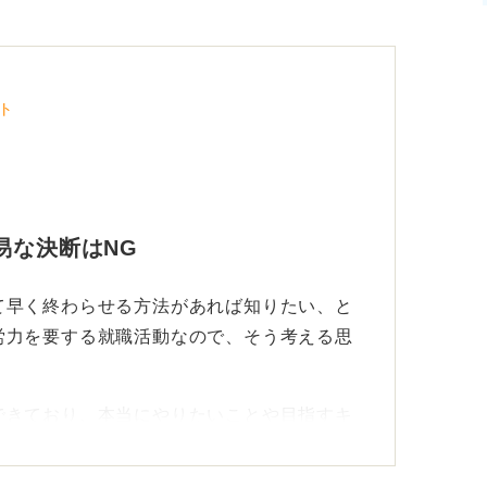
ト
易な決断はNG
て早く終わらせる方法があれば知りたい、と
労力を要する就職活動なので、そう考える思
できており、本当にやりたいことや目指すキ
ば、結果的に企業選びや選考対策がスムーズ
えられる傾向はあります。