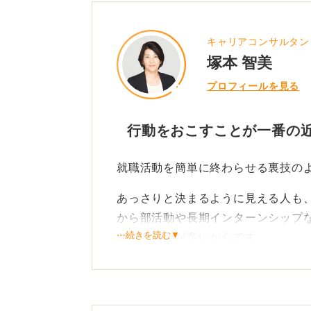
キャリアコンサルタン
塚本 智美
プロフィールを見る
行動をおこすことが一番の
就職活動を簡単に終わらせる裏技の
あっさりと決まるように見える人も
から部活動や長期インターンシップ
⋯続きを読む▼
がある場合が多いからです。
したがって、簡単に終わったように
頭で考えるよりも行動することで就