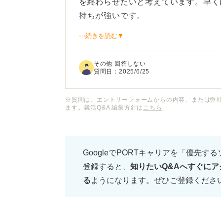
を終わらせたいと考えています。早く
持ちが強いです。
⋯続きを読む▼
就活を簡単に進めるための裏ワザや、
す。
その他 回答しない
質問日：
2025/6/25
甘えた意見だとは十分わかっているの
が決まったという人もいるし、もしコ
※質問は、エントリーフォームからの内容、または弊
ます。就活Q&A 編集方針は
こちら
GoogleでPORTキャリアを「優先す
登録すると、
知りたいQ&Aへすぐにア
る
ようになります。ぜひご登録くださ