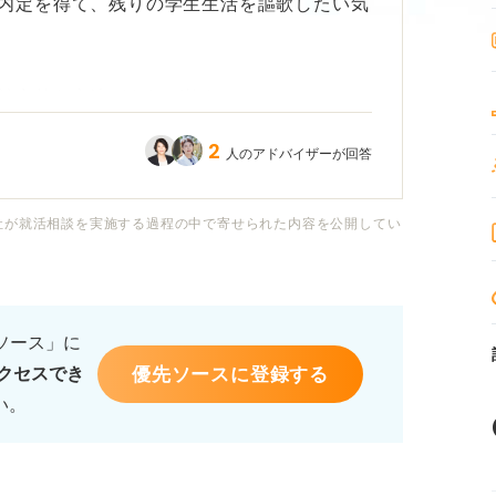
内定を得て、残りの学生生活を謳歌したい気
効率的な方法があれば教えていただきたいで
2
人のアドバイザーが回答
ですが、でも1カ月で納得のいく会社に内定
ツとか裏技とかあれば、聞きたいです。
社が就活相談を実施する過程の中で寄せられた内容を公開してい
るソース」に
優先ソースに登録する
クセスでき
い。