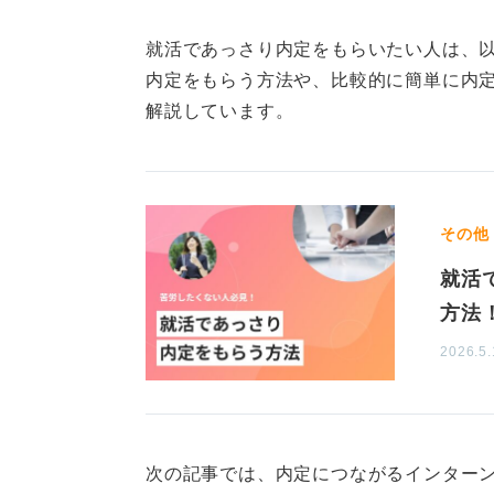
内定はゴールじゃない！ 長く
就活であっさり内定をもらいたい人は、
内定をもらう方法や、比較的に簡単に内
手っ取り早く終わらせる方法として
解説しています。
まうという選択肢も考えられますが
か、将来的なキャリアプランも見す
す。
その他
最近では、1日でエントリーから面
就活
ピーディーな選考方法を採用してい
方法
しかし、目先の内定に安易に飛びつ
2026.5.
けられるのか、キャリアを築いてい
に判断することが大切です。
安易な決断は、結果として早期の離
意してください。
次の記事では、内定につながるインター