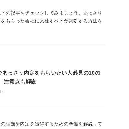
働けるか考えよう
以下の記事をチェックしてみましょう。あっさり
定をもらった会社に入社すべきか判断する方法を
、最初に内定をもらった企業にすぐ決めてし
、その決断が本当に最良のものなのかどう
えて慎重に確認することが何よりも重要で
接、そして内定までが出るような、非常にス
であっさり内定をもらいたい人必見の10の
る企業も存在します。
！ 注意点も解説
くのではなく、その企業で本当に長く働き続
14
けるのかといった長期的な視点を持ち、慎重
職につなげる可能性も否定できないので、注
ンの種類や内定を獲得するための準備を解説して