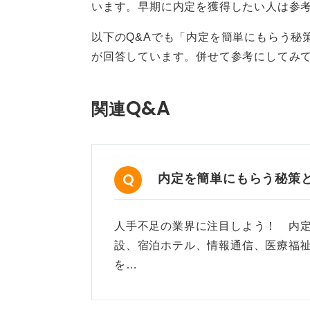
います。早期に内定を獲得したい人は参
0
以下のQ&Aでも「内定を簡単にもらう秘
が回答しています。併せて参考にしてみ
Q&A
関連
内定を簡単にもらう秘策
人手不足の業界に注目しよう！ 内
設、宿泊ホテル、情報通信、医療福
を…