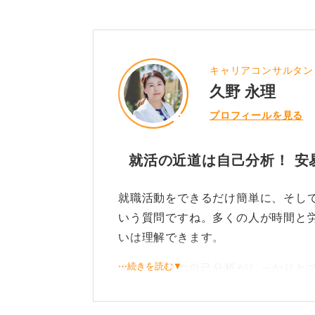
キャリアコンサルタン
久野 永理
プロフィールを見る
就活の近道は自己分析！ 安
就職活動をできるだけ簡単に、そし
いう質問ですね。多くの人が時間と
いは理解できます。
⋯続きを読む▼
まず、自身の自己分析がしっかりと
ャリアの方向性が明確になっていれ
に進み、比較的早期に就職活動を終