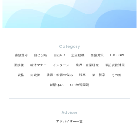
Category
書類選考
自己分析
自己PR
志望動機
面接対策
GD・GW
面接後
就活マナー
インターン
業界・企業研究
筆記試験対策
資格
内定後
就職・転職の悩み
既卒
第二新卒
その他
就活Q&A
SPI練習問題
Adviser
アドバイザー一覧