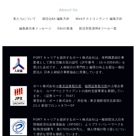
About Us
私たちについて
就活Q&A 編集方針
Webテストコンテンツ 編集方針
編集責任者メッセージ
D&Iの推進
就活対策資料&ツール一覧