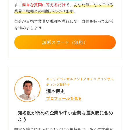
す。
簡単な質問に答えるだけ
で、
あなた気になっている
そのようなイベントに直接足を運んで、ぜひ担当者と話
業界・職種との相性がわかります
。
をしてみてください。「こんな仕事もあるんだ、面白そ
う！」という発見につながります。
自分が目指す業界や職種を理解して、自信を持って就活
を進めましょう。
人材不足の業界は競争率が低いので、内定をもらえる確
率が上がります。また「人材不足の業界はブラックだか
診断スタート（無料）
ら人手が集まらないのでは……？」という声を耳にする
ことがありますが、そんなことはなく、単に知られてい
ないだけで優良な企業はたくさんあります。
0
キャリアコンサルタント／キャリアコンサル
ティング技能士
瀧本博史
プロフィールを見る
知名度が低めの企業や中小企業も選択肢に含め
よう
内定を簡単にもらいたいという気持ちは、多くの学生が