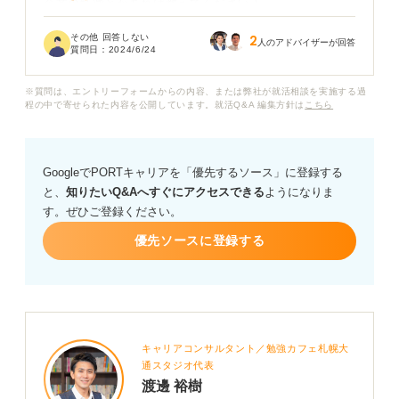
企業の特徴とかあれば教えてください！
その他 回答しない
2
人のアドバイザーが回答
質問日：
2024/6/24
※質問は、エントリーフォームからの内容、または弊社が就活相談を実施する過
程の中で寄せられた内容を公開しています。就活Q&A 編集方針は
こちら
GoogleでPORTキャリアを「優先するソース」に登録する
と、
知りたいQ&Aへすぐにアクセスできる
ようになりま
す。ぜひご登録ください。
優先ソースに登録する
キャリアコンサルタント／勉強カフェ札幌大
通スタジオ代表
渡邊 裕樹