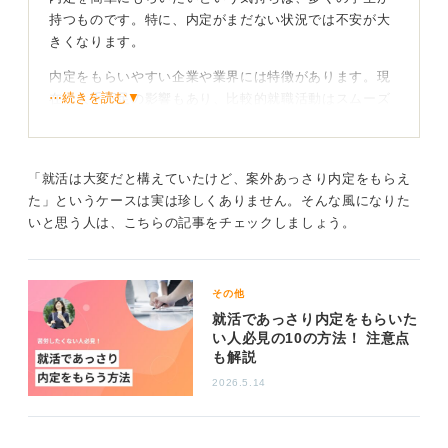
持つものです。特に、内定がまだない状況では不安が大
きくなります。
内定をもらいやすい企業や業界には特徴があります。現
⋯続きを読む▼
在は人手不足の影響もあり、比較的就職活動はスムーズ
になってきました。
たとえば、知名度が低い隠れ優良企業や金融業界の特に
営業職、不動産業界などが内定をもらいやすいとされて
「就活は大変だと構えていたけど、案外あっさり内定をもらえ
います。これらの業界は、競争率が比較的低いため、内
た」というケースは実は珍しくありません。そんな風になりた
定を得やすい傾向にあります。
いと思う人は、こちらの記事をチェックしましょう。
最終的には長期的な視点から自分にマッチした企業
を見つけなければならない
その他
就活であっさり内定をもらいた
内定を獲得するためには、自己分析や業界研究をしっか
い人必見の10の方法！ 注意点
も解説
りとおこない、自分に合った企業を見つけることが重要
です。また、就活エージェントやスカウトサービスを利
2026.5.14
用することで、自分の強みを活かせる企業を紹介しても
らえる場合もあります。