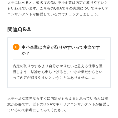
大手に比べると、知名度の低い中小企業は内定が取りやすいと
あるサービスでは、最短2週間で内定をもらうことができ
もいわれています。こちらのQ&Aでその実態についてキャリア
るとされています。このようなサービスを活用すること
コンサルタントが解説しているのでチェックしましょう。
で、効率的に内定を獲得することが可能です。
2024年度においては、従業員数300名以下の企業では有
Q&A
関連
効求人倍率が6倍であったというデータもあります。この
ことからも、中小企業を積極的に狙うことが内定獲得の
近道となり得ることがわかります。
中小企業は内定が取りやすいって本当です
最後に、内定をもらいやすい企業を探す際は、自分の将
か？
来像やキャリアプランに合った企業を選ぶことが大切で
す。内定をもらうことだけを目的とするのではなく、長
内定の取りやすさより自分がやりたいと思える仕事を重
期的な視点で自分に合った企業を選ぶことが、将来のキ
視しよう 結論から申し上げると、中小企業だからとい
ャリア形成において重要になります。
って内定が取りやすいということはありません。…
0
人手不足な業界ならすぐに内定がもらえると思っている人は注
意が必要です。以下のQ＆Aでキャリアコンサルタントが解説し
ているので参考にしてみてください。