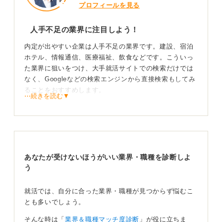
プロフィールを見る
人手不足の業界に注目しよう！
内定が出やすい企業は人手不足の業界です。建設、宿泊
ホテル、情報通信、医療福祉、飲食などです。こういっ
た業界に狙いをつけ、大手就活サイトでの検索だけでは
なく、Googleなどの検索エンジンから直接検索もしてみ
ることをおすすめします。
⋯続きを読む▼
大手就活サイトに掲載されているのはほんの一部の企業
です。そこに掲載されていなくても優良な企業はたくさ
んあるので、ぜひ直接検索してみてください。その際
「建設 求人 新卒」のように「新卒」というキーワー
ドを入れると良いでしょう。
あなたが受けないほうがいい業界・職種を診断しよ
う
採用に前向きな企業との接点を作ろう
就活では、自分に合った業界・職種が見つからず悩むこ
また合同就活フェアのようなリアルイベントに参加する
とも多いでしょう。
のもおすすめです。そういったイベントに出展する企業
は基本的に採用にかなり前向きです。
そんな時は「
業界＆職種マッチ度診断
」が役に立ちま