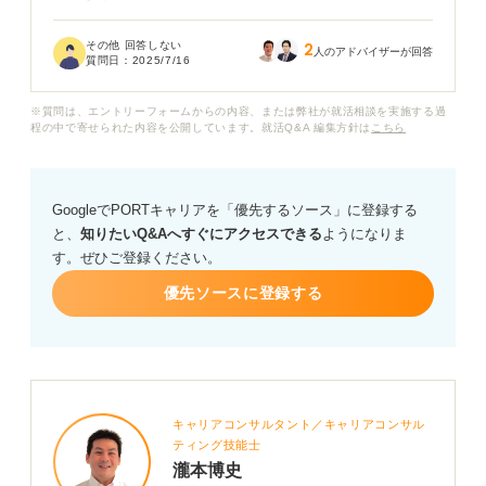
もしこの経験がガクチカになり得る場合、どんな風に伝
その他 回答しない
2
えるべきかなども教えていただきたいです。
人のアドバイザーが回答
質問日：
2025/7/16
逆にゼミ経験はガクチカとして使わないほうが良い場合
※質問は、エントリーフォームからの内容、または弊社が就活相談を実施する過
は、ほかにどのような経験を付け加えるべきでしょう
程の中で寄せられた内容を公開しています。就活Q&A 編集方針は
こちら
か？ ご回答のほどよろしくお願いいたします。
GoogleでPORTキャリアを「優先するソース」に登録する
と、
知りたいQ&Aへすぐにアクセスできる
ようになりま
す。ぜひご登録ください。
優先ソースに登録する
キャリアコンサルタント／キャリアコンサル
ティング技能士
瀧本博史