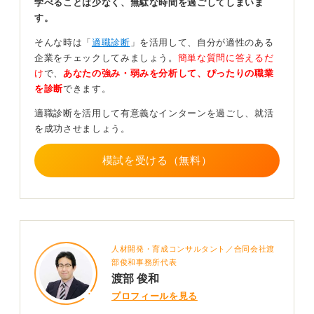
力が増す
学べることは少なく、無駄な時間を過ごしてしまいま
す。
ゼミ活動は座学寄り、成果が見えにくいと感じる学生も
そんな時は「
適職診断
」を活用して、自分が適性のある
いますが、実際にはフィールドワークや実地調査、外部
企業をチェックしてみましょう。
簡単な質問に答えるだ
発表など、実践的な活動や社会との接点を持つゼミも多
け
で、
あなたの強み・弱みを分析して、ぴったりの職業
くあります。
を診断
できます。
ですので、活動内容をできるだけ具体的に伝えることが
適職診断を活用して有意義なインターンを過ごし、就活
大切です。
を成功させましょう。
もし不安ならば、アルバイトで得た対人コミュニケーシ
模試を受ける（無料）
ョンやタイムマネジメント、サークルでのイベント企画
経験など、ほかのエピソードと組み合わせて学びを実践
に落とし込む力を多面的に示す構成にすると、より印象
が強まります。
ただし、ゼミ活動単体で深掘りできる場合は、それだけ
で十分に強みをアピールできるケースも多いです。面接
人材開発・育成コンサルタント／合同会社渡
官は「再現性のある行動」や成長意欲、柔軟性などを見
部俊和事務所代表
渡部 俊和
ています。
プロフィールを見る
ゼミのなかであなたが主体的に動いた具体的な場面と、