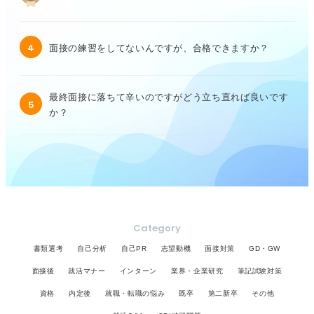
4
面接の練習をしてないんですが、合格できますか？
最終面接に落ちて辛いのですがどう立ち直れば良いです
5
か？
Category
書類選考
自己分析
自己PR
志望動機
面接対策
GD・GW
面接後
就活マナー
インターン
業界・企業研究
筆記試験対策
資格
内定後
就職・転職の悩み
既卒
第二新卒
その他