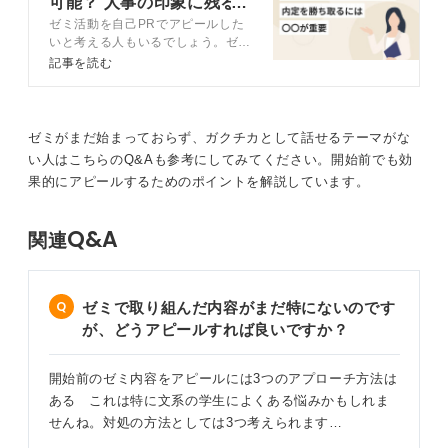
可能？ 人事の印象に残る
り自分の主体性の証明にもならないし、自分だけの実績
ゼミ活動を自己PRでアピールした
秘訣を解説
とも言えないのでそうした点が気になる人はダメと考え
いと考える人もいるでしょう。ゼミ
るのでしょう。
は多くの人が経験するため、アピー
記事を読む
ルする際は一工夫必要になります。
つまり、伝え方のポイントもその点になります。
この記事ではキャリアコンサルタン
トとともに、自己PRでゼミ活動を
ゼミ活動全体で上げた成果はなるべく具体的に説明した
他者と差別化できるアピール方法を
ゼミがまだ始まっておらず、ガクチカとして話せるテーマがな
うえで、そこに自分がどういう考えや行動をもって関与
解説します。
い人はこちらのQ&Aも参考にしてみてください。開始前でも効
したか、成果を出すうえでどう貢献したか、自分自身の
果的にアピールするためのポイントを解説しています。
成長や変化にどうつながったかということをしっかり説
明しましょう。
Q&A
関連
聞き手や読み手があなた個人の人物像を肯定的に理解で
きるよう構成してみてくださいね。
ゼミで取り組んだ内容がまだ特にないのです
0
が、どうアピールすれば良いですか？
開始前のゼミ内容をアピールには3つのアプローチ方法は
ある これは特に文系の学生によくある悩みかもしれま
せんね。対処の方法としては3つ考えられます…