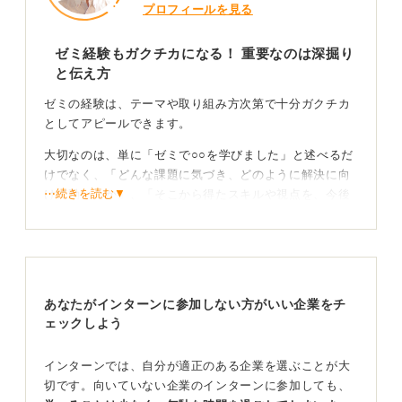
プロフィールを見る
ゼミ経験もガクチカになる！ 重要なのは深掘り
と伝え方
ゼミの経験は、テーマや取り組み方次第で十分ガクチカ
としてアピールできます。
大切なのは、単に「ゼミで○○を学びました」と述べるだ
けでなく、「どんな課題に気づき、どのように解決に向
⋯続きを読む▼
けて動いたか」、「そこから得たスキルや視点を、今後
の仕事にどう活かすか」を具体的に語ることです。
たとえば、研究テーマが調査や分析であれば、「データ
収集の方法を工夫し、複数の文献やインタビューを組み
合わせて仮説を立て直した」、「チームで役割分担を
あなたがインターンに参加しない方がいい企業をチ
し、進捗が遅れた際にリスケジュールを主導した」とい
ェックしよう
ったプロセスを示すことで、論理的思考力やリーダーシ
ップへの転換が伝わります。
インターンでは、自分が適正のある企業を選ぶことが大
活動の背景や工夫、学びを具体的に語ることで説得
切です。向いていない企業のインターンに参加しても、