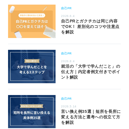
自己PR
2026.6.4
自己PRとガクチカは同じ内容
でOK！ 差別化のコツや注意点
を解説
自己PR
2026.8.4
就活の「大学で学んだこと」の
伝え方｜内定者例文付きでポイ
ント解説
自己PR
2026.5.14
言い換え例35選｜短所を長所に
変える方法と選考への役立て方
を解説