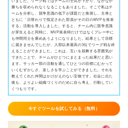
いました。リーグ戦ではチームの士気が下がり、なかなか
勝ちを収められなくなることもありました。そこで私はチ
ームを分析し、競争意識の低下が課題だと推測し、主将と
ともに「日替わりで指定された部員がその日のMVPを発表
する」活動を導入しました。すると、チーム内に競争意識
が芽生えると同時に、MVP発表時だけではなくプレー中に
も仲間同士を褒めあうようになりました。結果として目標
に届きませんでしたが、入部以来最高の3位でリーグ戦を終
えることができました。これは、互いを鼓舞する雰囲気が
できたことで、チームがひとつにまとまった結果だと思い
ます。サッカー部の活動を通してひとつの目標にむかって
いくむずかしさ、楽しさを学ぶことができました。それを
教えてくれた仲間はかけがえのない宝物です。社会に出た
後も、よりよい組織づくりのだめに自ら考え、行動してい
くつもりです。
今すぐツールを試してみる（無料）