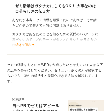
その行動から学んだ成果をセットで語ることで、説得力
ゼミ活動はガクチカにしてもOK！ 大事なのは
がぐっと増します。
自分らしさの伝え方
つまり、ゼミ経験がガクチカとして十分有効かどうか
あなたが本当にゼミ活動を頑張ったのであれば、その話
は、エピソードの深掘りとストーリー構成が決め手で
をガクチカで答えても特に問題はありません。
す。
ガクチカはあなたのことを知るための質問の1パターンに
ほかの活動と組み合わせて幅を持たせつつ、あなた自身
過ぎないので、どのテーマがダメとか良いとか考えるの
の役割と学びを端的に示すことで、学びを現場に応用で
⋯続きを読む▼
は本末転倒です。
きる人材という評価を引き出せるよう努めましょう。
自分のことをわかりやすく伝えられる体験なら、嘘でな
0
ければ何でも構わないのです。
ゼミの経験をもとに自己PRを作成したいと考えている人は以下
の記事を参考にしてください。ゼミという多くの人が経験する
ゼミ全体の成果より自分の考えや行動をどう表現す
ものでも、ほかの就活生と差別化できる方法を解説していま
るか
す。
一般的にゼミ活動があまり良くないと思われているの
は、自分らしさが伝えにくいということかと思われま
す。
関連記事
自己PRでゼミはアピール
指導教授がいてグループで取り組んだ成果などは、あま