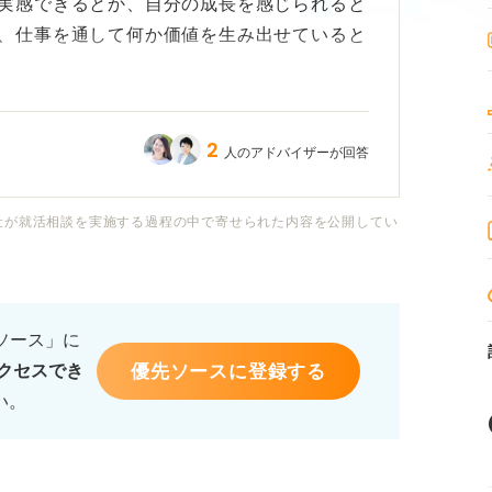
実感できるとか、自分の成長を感じられると
、仕事を通して何か価値を生み出せていると
ている職業には、どんなものがあるのでしょ
2
人のアドバイザーが回答
ってやりがいの感じ方は違うと思いますが、
るためのヒントのようなものはありますでし
社が就活相談を実施する過程の中で寄せられた内容を公開してい
るソース」に
優先ソースに登録する
クセスでき
い。