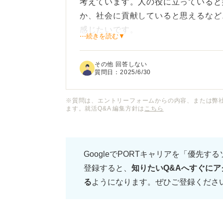
考えています。人の役に立っていると
か、社会に貢献していると思えるなど
感じたいです。
⋯続きを読む▼
一般的に「やりがいがある」と言われ
その他 回答しない
うか？ また、同じ職業でも、人によ
質問日：
2025/6/30
仕事を選ぶ際に「やりがい」を見つけ
ょうか？
※質問は、エントリーフォームからの内容、または弊
ます。就活Q&A 編集方針は
こちら
GoogleでPORTキャリアを「優先す
登録すると、
知りたいQ&Aへすぐにア
る
ようになります。ぜひご登録くださ