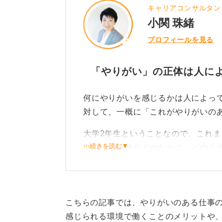
キャリアコンサルタン
小関 珠緒
プロフィールを見る
「やりがい」の正体は人によ
何にやりがいを感じるかは人によっ
対して、一概に「これがやりがいの
大学2年生ということなので、これ
⋯続きを読む▼
あるいは勉強などのなかで、どのよ
じたのかを思い出してみてください
私のこれまでの経験上、自分がこう
ると、それが「やりがい」につなが
こちらの記事では、やりがいのある仕事
感じられる環境で働くことのメリットや
まずは自分が何に楽しさを感じるの