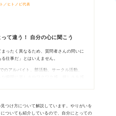
ト／ヒトノビ代表
って違う！ 自分の心に聞こう
てまったく異なるため、質問者さんの問いに
ある仕事だ」とはいえません。
までのアルバイト、部活動、サークル活動、
うな瞬間に楽しさやワクワク感、嬉しさを感
。
した感情を抱いた瞬間をリストアップしてみ
っていることが多いです。
の見つけ方について解説しています。やりがいを
、についても紹介しているので、自分にとっての
かを棚卸しし、それが感じられる職場を探す