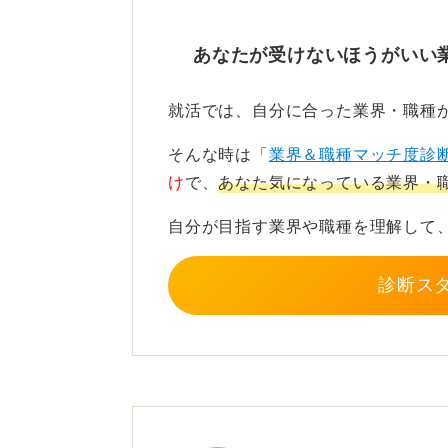
社会貢献に関するやりがいを
あなたが受けないほうがいい
この自己分析を踏まえたうえで、たと
の職員、市役所の職員などは、社会
就活では、自分に合った業界・職種
まずはあなたが、何に対してもっと
そんな時は「
業界＆職種マッチ度診
始めてみてください。
け
で、
あなた気になっている業界・
自分が目指す業界や職種を理解して
0
診断ス