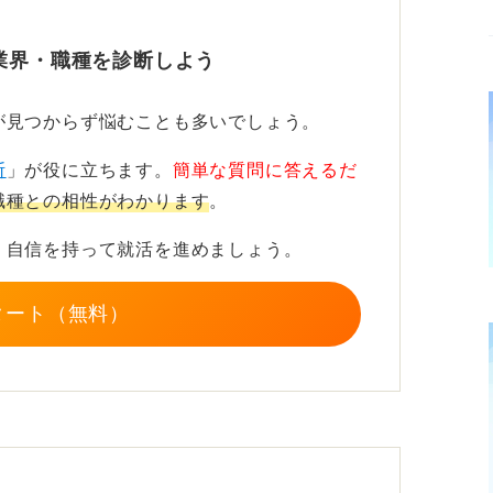
感じやすいのは公務員やNPO法人
業界・職種を診断しよう
えばNPO職員や学校教師、社会福祉法人
貢献性を実感しやすい職業といえます。
が見つからず悩むことも多いでしょう。
もやりがいを感じるのかを見つけることから
断
」が役に立ちます。
簡単な質問に答えるだ
職種との相性がわかります
。
、自信を持って就活を進めましょう。
タート（無料）