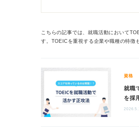
特に、応募する企業の業務内容や、
的に求められていない場合は、TOE
とは少ないといえます。
こちらの記事では、就職活動においてTO
す。TOEICを重視する企業や職種の特
しかし、グローバルに事業を展開し
では、英語力を重視する傾向がある
には、TOEICの高スコアは間違い
大切なのは、TOEICのスコアの有
資格
を求めているのかを的確に把握し、
就職
アピールすることなのです。
を採
2026.5.
0