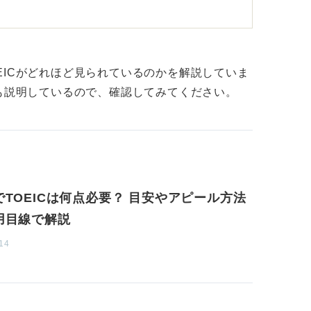
募集されている職種において、英語力が直接
ICのスコアの有無が選考に大きく影響するこ
EICがどれほど見られているのかを解説していま
徴も説明しているので、確認してみてください。
ている企業や、海外との取引が多い企業など
のは事実です。そういった企業に応募する際
なくアピールポイントの1つとなり得ます。
無だけでなく、応募先の企業がどのような人材
あなた自身のほかの強みや経験をしっかりと
でTOEICは何点必要？ 目安やアピール方法
用目線で解説
14