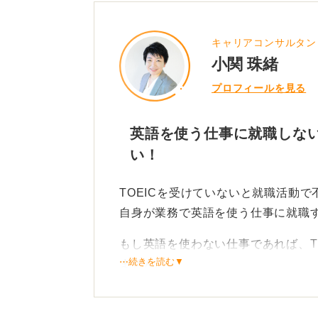
キャリアコンサルタン
小関 珠緒
プロフィールを見る
英語を使う仕事に就職しな
い！
TOEICを受けていないと就職活動
自身が業務で英語を使う仕事に就職
もし英語を使わない仕事であれば、T
⋯続きを読む▼
ません。
低いスコアを書いてしまうと、かえ
いたのか」とマイナスの評価につな