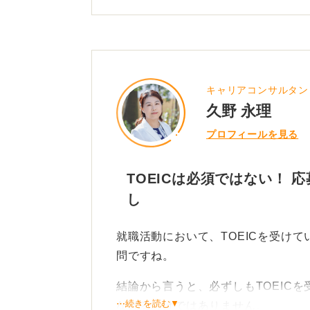
キャリアコンサルタン
久野 永理
プロフィールを見る
TOEICは必須ではない！
し
就職活動において、TOEICを受け
問ですね。
結論から言うと、必ずしもTOEIC
⋯続きを読む▼
なげるわけではありません。