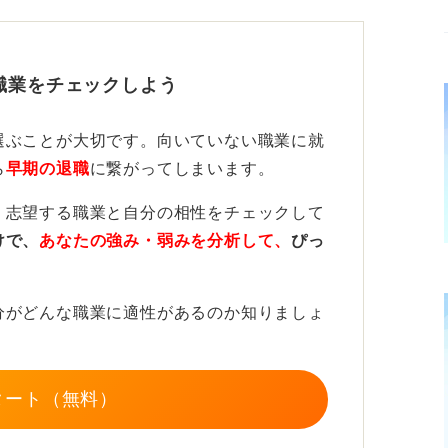
の選ぶ仕事内容で見極めよう
職業をチェックしよう
に受ける必要も書く必要もありません。
選ぶことが大切です。向いていない職業に就
就職する場合は、やはり選考時点からある程
ら
早期の退職
に繋がってしまいます。
、志望する職業と自分の相性をチェックして
ことなので、おそらく英語力を必須とする企
けで、
あなたの強み・弱みを分析して、
ぴっ
でしょうか。
分がどんな職業に適性があるのか知りましょ
タート（無料）