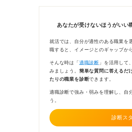
TOEIC受験の必要性は自分
あなたが受けないほうがいい
英語に自信がないのであれば、無理
就活では、自分が適性のある職業を
ただ、英語力が必要とされる職場に
職すると、イメージとのギャップか
度のTOEICスコアが求められます。
そんな時は「
適職診断
」を活用して
質問者さんは英語に自信がないとの
みましょう。
簡単な質問に答えるだ
業は視野に入れていないのではない
たりの職業を診断
できます。
その場合は特に心配いりませんよ。
適職診断で強み・弱みを理解し、自
う。
0
診断ス