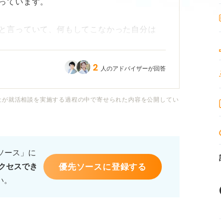
っています。
と言っていて、何もしてこなかった自分は
2
人のアドバイザーが回答
なく、英語には自信がありません。今からでも
？ また、TOEICのスコアがないと、やはり
たいです。
社が就活相談を実施する過程の中で寄せられた内容を公開してい
すべきスコアがあれば教えてください。
るソース」に
優先ソースに登録する
クセスでき
い。