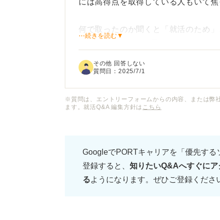
には高得点を取得している人もいて焦
何で取ったのか聞くと「就活のため」
⋯続きを読む▼
「しまった......」と思いました。
その他 回答しない
私はこれまでTOEICを受けたことが
質問日：
2025/7/1
TOEICを受けた方が良いのでしょうか
就職で不利になることが多いのか知り
※質問は、エントリーフォームからの内容、または弊
ます。就活Q&A 編集方針は
こちら
もし今から対策するのであれば、目指
GoogleでPORTキャリアを「優先す
登録すると、
知りたいQ&Aへすぐにア
る
ようになります。ぜひご登録くださ