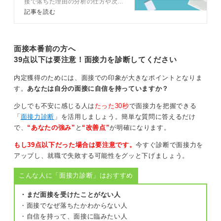
接で落ちた理由の分析の仕方や次の
向きになれるでしょう。
面接に向けての対策のコツをキャリ
記事を読む
アコンサルタントとともに解説しま
また、気になる発言があった場合は、その発言に対して
す。面接で見られているポイントも
解説するので、面接に落ちてしまっ
自分の思いを伝えることも良いアイデアです。
た人もこれから面接に臨む人も必読
面接本番前の方へ
です。
たとえば、「応募者がたくさんいるなかで私には〇〇の
39点以下は要注意！面接力を診断してください
魅力があります」とか「応募者が多いなか、お疲れ様で
す」といった一言を添えると、印象がさらに良くなると
内定獲得のためには、面接での印象が大きなポイントとなりま
いえます。
す。
あなたは自分の面接に自信を持っていますか？
少しでも不安に感じる人は
たった30秒
で面接力を把握できる
0
「
面接力診断
」を活用しましょう。簡単な質問に答えるだけ
で、
“あなたの強み”
と
“改善点”
が明確になります。
もし39点以下だった場合は要注意です。
今すぐ診断で面接力を
アップし、就職で失敗する可能性をグッと下げましょう。
こんな人に「面接力診断」はおすすめ
・まだ面接を受けたことがない人
・面接でなぜ落ちたかわからない人
・自信を持って、面接に臨みたい人