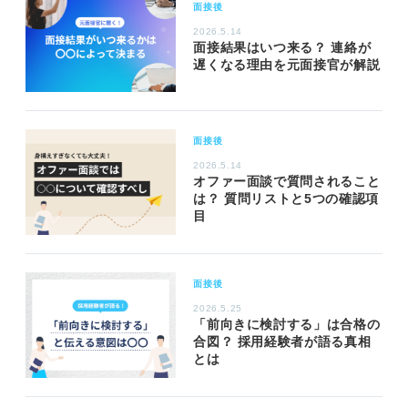
面接後
2026.5.14
面接結果はいつ来る？ 連絡が
遅くなる理由を元面接官が解説
面接後
2026.5.14
オファー面談で質問されること
は？ 質問リストと5つの確認項
目
面接後
2026.5.25
「前向きに検討する」は合格の
合図？ 採用経験者が語る真相
とは