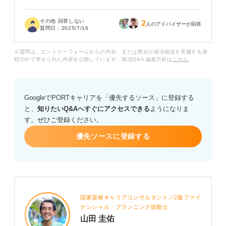
単なる状況説明だったのか、それとも選考に落ちる可能
性が高いという意味だったのか、真意がわからずモヤモ
その他 回答しない
2
ヤしています。
人のアドバイザーが回答
質問日：
2025/7/16
第一志望の企業なので、余計に気になります。このよう
※質問は、エントリーフォームからの内容、または弊社が就活相談を実施する過
な言葉をどう受け止めれば良いかや、選考の中で自分を
程の中で寄せられた内容を公開しています。就活Q&A 編集方針は
こちら
印象づけるためにできることがあれば、アドバイスをお
願いいたします。
GoogleでPORTキャリアを「優先するソース」に登録する
と、
知りたいQ&Aへすぐにアクセスできる
ようになりま
す。ぜひご登録ください。
優先ソースに登録する
国家資格キャリアコンサルタント／2級ファイ
ナンシャル・プランニング技能士
山田 圭佑