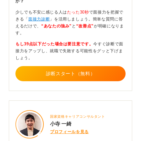
か？
少しでも不安に感じる人は
たった30秒
で面接力を把握で
場合によっては、相手があえて不安をあおるような発言
きる「
面接力診断
」を活用しましょう。簡単な質問に答
をして反応を試している可能性もあります。面接ではお
えるだけで、
“あなたの強み”
と
“改善点”
が明確になりま
互いが駆け引きをしている側面もあるため、何を言われ
す。
ても動揺しないことが重要です。
もし39点以下だった場合は要注意です。
今すぐ診断で面
たとえ世間話のような軽い話題だったとしても、慌てて
接力をアップし、就職で失敗する可能性をグッと下げま
しまうと「この人は大丈夫かな」と相手に思われてしま
しょう。
うかもしれません。相手に悪意があろうとなかろうと、
落ち着いて対応しましょう。
診断スタート（無料）
0
国家資格キャリアコンサルタント
小寺 一綺
プロフィールを見る