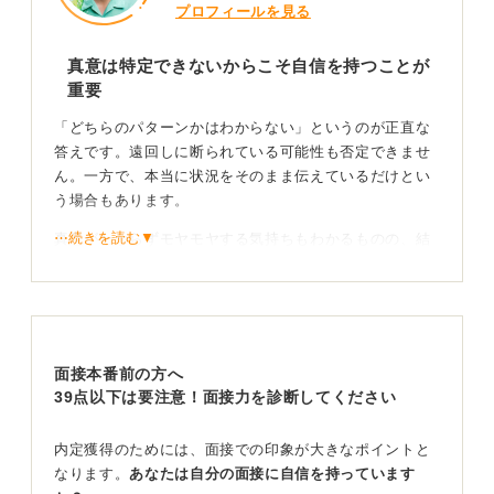
プロフィールを見る
真意は特定できないからこそ自信を持つことが
重要
「どちらのパターンかはわからない」というのが正直な
答えです。遠回しに断られている可能性も否定できませ
ん。一方で、本当に状況をそのまま伝えているだけとい
う場合もあります。
⋯続きを読む▼
真意がわからずモヤモヤする気持ちもわかるものの、結
局は言葉どおりに受け止めるしかありません。
そのうえで自分を印象づけたいのであれば、「応募者が
多くても、そのなかで自分は際立っています」「一番貢
献できます」と物怖じせず、自信を持って伝えるしかな
面接本番前の方へ
いでしょう。
39点以下は要注意！面接力を診断してください
また、圧迫面接の可能性も念頭に置き、冷静に対応する
ことが大切です。
内定獲得のためには、面接での印象が大きなポイントと
なります。
あなたは自分の面接に自信を持っています
圧迫面接の可能性も視野に冷静な対応をしよう！