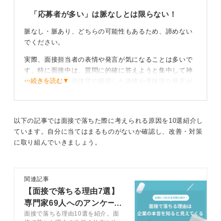
「応募者が多い」は脈なしとは限らない！
脈なし・脈あり、どちらの可能性もあるため、諦めない
でください。
実際、面接担当者の表情や発言が気になることは多いで
す。特に面接中は、質問に的確に答えようと集中して神
⋯続きを読む▼
経を使うため、面接官の困惑した表情や意味深な発言が
あると、面接後も不安が残ることがあるかもしれませ
ん。
脈ありの場合、選考が激戦で結果の連絡に時間がかかる
以下の記事では面接で落ちた際に考えられる原因を10選紹介し
ことがあります。一方で脈なしの場合は、就活生の不安
ています。自分に当てはまるものがないか確認し、改善・対策
を和らげるために、不採用の理由を暗に伝えようとして
に取り組んでいきましょう。
いる可能性もあります。
言葉に振り回されず前向きに面接を続けよう
関連記事
【面接で落ちる理由7選】
重要なのは、その言葉に振り回されすぎないことです。
専門家69人へのアンケート
準備して臨んだことに変わりはありません。希望を持ち
面接で落ちる理由10選を紹介。面
結果をもとに解説
つつ、次のステップにも備えておくことで、気持ちも前