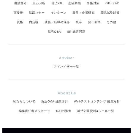
書類選考
自己分析
自己PR
志望動機
面接対策
GD・GW
面接後
就活マナー
インターン
業界・企業研究
筆記試験対策
資格
内定後
就職・転職の悩み
既卒
第二新卒
その他
就活Q&A
SPI練習問題
Adviser
アドバイザー一覧
About Us
私たちについて
就活Q&A 編集方針
Webテストコンテンツ 編集方針
編集責任者メッセージ
D&Iの推進
就活対策資料&ツール一覧