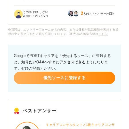
こんなに早く内定が出ると、もしかしてその企業はあま
その他 回答しない
2
り人気がないのではないか、あるいは何かほかに理由が
人のアドバイザーが回答
質問日：
2025/7/1
あるのではないかと勘ぐってしまいます。
※質問は、エントリーフォームからの内容、または弊社が就活相談を実施する過
このままこの内定を承諾して良いのか、それとも慎重に
程の中で寄せられた内容を公開しています。就活Q&A 編集方針は
こちら
なるべきなのか迷っています。一次面接で内定が出るの
は、あり得ることなのでしょうか？
GoogleでPORTキャリアを「優先するソース」に登録する
また、一次面接で内定出るというのは、企業にとってど
と、
知りたいQ&Aへすぐにアクセスできる
ようになりま
のような意図があるのでしょうか？ このような場合、ほ
す。ぜひご登録ください。
かに確認すべきことや、入社をして良いのかどうか企業
を見極めるためのアドバイスがあれば教えてください。
優先ソースに登録する
ベストアンサー
キャリアコンサルタント／1級キャリアコンサ