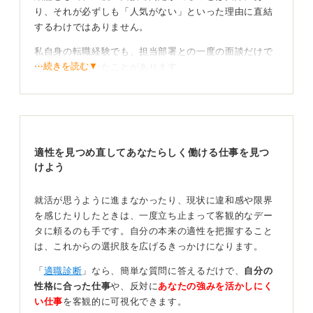
り、それが必ずしも「人気がない」といった理由に直結
するわけではありません。
私自身の転職経験でも、担当部署との一度の面談だけで
⋯続きを読む▼
内定をいただいたことがあります。
その会社に入ってから採用の仕組みを知ったのですが、
新卒採用は慎重に段階を踏む一方で、専門性が求められ
る中途採用では、現場の部署責任者に採用の判断をすべ
て委ねているようでした。
適性を見つめ直してあなたらしく働ける仕事を見つ
けよう
採用方針は企業によってさまざまあることを理解し
ておこう
就活が思うように進まなかったり、現状に違和感や限界
を感じたりしたときは、一度立ち止まって客観的なデー
このように、企業の採用フローは本当に様々です。特
タに頼るのも手です。自分の本来の適性を把握すること
に、採用する部署や職種が明確な場合は、現場の責任者
は、これからの選択肢を広げるきっかけになります。
が一度の面談で「この人に来てほしい」と判断すれば、
スピーディーに内定が出ることは珍しくありません。
「
適職診断
」なら、簡単な質問に答えるだけで、
自分の
性格に合った仕事
や、反対に
あなたの強みを活かしにく
選考フローは企業の方針によって大きく異なるので、面
い仕事
を客観的に可視化できます。
接が一回で終わったからといって、一概に怪しいと不安