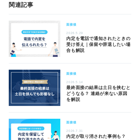
関連記事
面接後
2026.5.29
内定を電話で通知されたときの
受け答え｜保留や辞退したい場
合も解説
面接後
2026.5.14
最終面接の結果は土日を挟むと
どうなる？ 連絡が来ない原因
を解説
面接後
2026.7.31
内定が取り消された事例も？