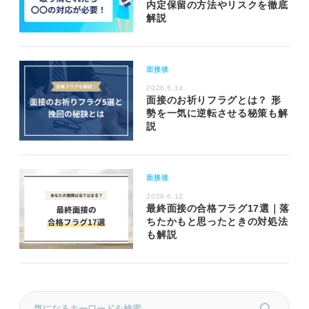
内定保留の方法やリスクを徹底
解説
面接後
2026.5.14
面接のお祈りフラグとは？ 形
勢を一気に逆転させる秘策も解
説
面接後
2026.6.12
最終面接の合格フラグ17選｜落
ちたかもと思ったときの対処法
も解説