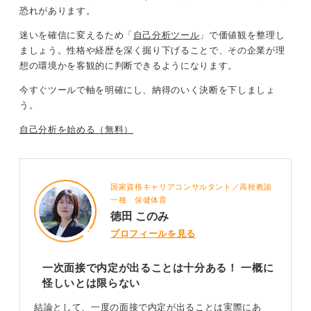
恐れがあります。
その企業が一次面接で内定を出したのは、単に人手不足
で「とにかく誰でも良いから来てほしい」という理由か
迷いを確信に変えるため「
自己分析ツール
」で価値観を整理し
らなのか、それとも、一度の面接でもあなたをしっかり
ましょう。
性格や経歴を深く掘り下げる
ことで、
その企業が理
評価でき、あなた自身も企業のことを深く理解できたか
想の環境かを客観的に判断できるようになります
。
らなのか。
今すぐツールで軸を明確にし、納得のいく決断を下しましょ
内定を承諾する前には、その面接を振り返り、本当にお
う。
互いのことを理解し合えた質の高いマッチングだった
自己分析を始める（無料）
か、納得感があるかなどをしっかりと確認して決断しま
しょう。
1
国家資格キャリアコンサルタント／高校教諭
一種 保健体育
徳田 このみ
プロフィールを見る
一次面接で内定が出ることは十分ある！ 一概に
怪しいとは限らない
結論として、一度の面接で内定が出ることは実際にあ