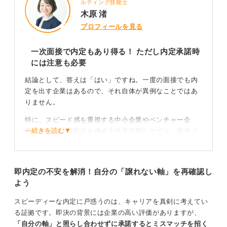
ルティング技能士
木原 渚
プロフィールを見る
一次面接で内定もあり得る！ ただし内定承諾時
には注意も必要
結論として、答えは「はい」ですね。一度の面接でも内
定を出す企業はあるので、それ自体が異例なことではあ
りません。
特に、スピード感を重視する中小企業やベンチャー企
⋯続きを読む▼
業、あるいは即戦力を求める中途採用などでは、選考プ
ロセスを短縮して早く人材を確保したいという狙いか
ら、選考回数が少ないケースは十分に考えられます。
即内定の不安を解消！自分の「譲れない軸」を再確認し
「内定」という言葉に跳びつかず冷静に企業との相
よう
性を判断しよう
スピーディーな内定に戸惑うのは、キャリアを真剣に考えてい
ただ、ここで重要になるのは、その内定が出た「理由」
る証拠です。即決の背景には企業の高い評価がありますが、
をあなた自身でもきちんと見極めることです。
「自分の軸」と照らし合わせずに承諾するとミスマッチを招く