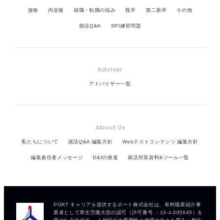
資格
内定後
就職・転職の悩み
既卒
第二新卒
その他
就活Q&A
SPI練習問題
Adviser
アドバイザー一覧
About Us
私たちについて
就活Q&A 編集方針
Webテストコンテンツ 編集方針
編集責任者メッセージ
D&Iの推進
就活対策資料&ツール一覧