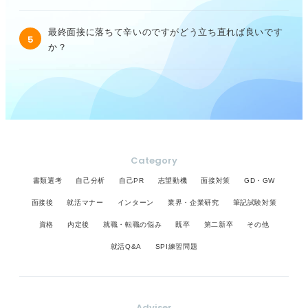
最終面接に落ちて辛いのですがどう立ち直れば良いです
5
か？
Category
書類選考
自己分析
自己PR
志望動機
面接対策
GD・GW
面接後
就活マナー
インターン
業界・企業研究
筆記試験対策
資格
内定後
就職・転職の悩み
既卒
第二新卒
その他
就活Q&A
SPI練習問題
Adviser