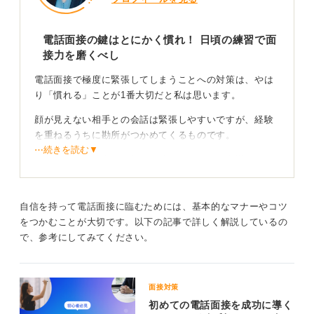
電話面接の鍵はとにかく慣れ！ 日頃の練習で面
接力を磨くべし
電話面接で極度に緊張してしまうことへの対策は、やは
り「慣れる」ことが1番大切だと私は思います。
顔が見えない相手との会話は緊張しやすいですが、経験
を重ねるうちに勘所がつかめてくるものです。
⋯続きを読む▼
知り合いに面接官役を頼んで練習するなど、意識的に電
話で話すことに慣れるための機会を作りましょう。
自信を持って電話面接に臨むためには、基本的なマナーやコツ
メモの活用がおすすめ！ 聞き逃しを防いで自信を持
をつかむことが大切です。以下の記事で詳しく解説しているの
って回答しよう
で、参考にしてみてください。
また、電話面接はメモを取りながら話を聞けるといった
利点があります。
面接対策
重要なポイントを書き留めることで、聞き逃すことへの
初めての電話面接を成功に導く
不安も減り、より落ち着いて話に集中できるでしょう。