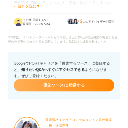
声が震えて噛んでしまったり、言葉に詰まってしまった
⋯続きを読む▼
りして、自分の考えをうまく伝えられないことが多く、
不安を感じています。電話面接には、対面面接とは異な
その他 回答しない
2
る難しさや注意点があるのでしょうか？
人のアドバイザーが回答
質問日：
2025/7/24
電話面接で緊張を和らげ、落ち着いて話すための具体的
※質問は、エントリーフォームからの内容、または弊社が就活相談を実施する過
な対策や練習方法があれば知りたいです。
程の中で寄せられた内容を公開しています。就活Q&A 編集方針は
こちら
また、電話面接に臨む際に意識していた点や、役立つテ
クニックがあれば、ぜひアドバイスをお願いします。
GoogleでPORTキャリアを「優先するソース」に登録する
と、
知りたいQ&Aへすぐにアクセスできる
ようになりま
す。ぜひご登録ください。
優先ソースに登録する
国家資格キャリアコンサルタント／高校教諭
一種 保健体育