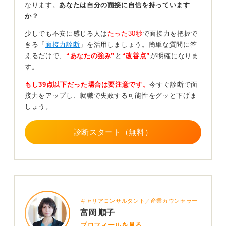
なります。
あなたは自分の面接に自信を持っています
か？
「緊張している」と言葉にすることで逆に気持ちが落ち
着くこともあり、人間らしさが伝わって、返って良い方
少しでも不安に感じる人は
たった30秒
で面接力を把握で
向に作用することもあります。
きる「
面接力診断
」を活用しましょう。簡単な質問に答
えるだけで、
“あなたの強み”
と
“改善点”
が明確になりま
採用担当者も応募者が緊張することは理解しているの
す。
で、きっと「ゆっくりで大丈夫ですよ」などとフォロー
してくれるはずですよ。
もし39点以下だった場合は要注意です。
今すぐ診断で面
接力をアップし、就職で失敗する可能性をグッと下げま
0
しょう。
診断スタート（無料）
キャリアコンサルタント／産業カウンセラー
富岡 順子
プロフィールを見る