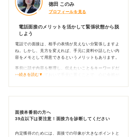
徳田 このみ
プロフィールを見る
電話面接のメリットを活かして緊張状態から脱
しよう
電話での面接は、相手の表情が見えない分緊張しますよ
ね。しかし、見方を変えれば、手元に資料や話したい内
容をメモとして用意できるというメリットもあります。
事前に話す内容を整理し、伝えたいことをキーワードだ
⋯続きを読む▼
けでも書き出しておいて手元に置くことで、心に余裕が
生まるはずです。ただし、メモの台本をそのまま読むの
ではなく、自然に話せるような準備が大切になります。
緊張を正直に伝えるのも極度の緊張をほぐしたいと
きにおすすめ！
面接本番前の方へ
39点以下は要注意！面接力を診断してください
緊張するのは当然のことなので、もし電話の最中に言葉
に詰まってしまったら、「申し訳ありません、少し緊張
内定獲得のためには、面接での印象が大きなポイントと
しております」などと正直に伝えてみてください。