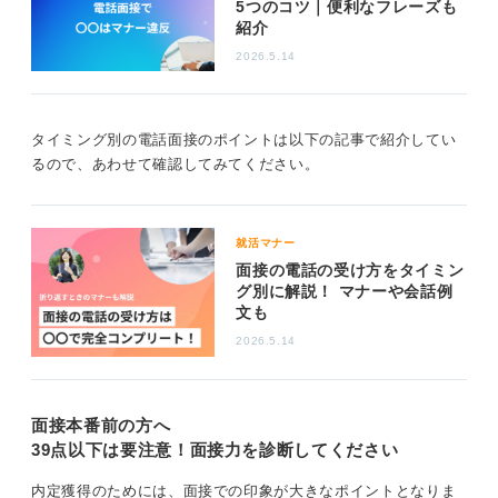
5つのコツ｜便利なフレーズも
手元に紙と筆記用具を準備し、話の要点をメモしながら
紹介
対応すると頭の整理がしやすくなるので、ぜひ活用して
2026.5.14
みてください。
0
タイミング別の電話面接のポイントは以下の記事で紹介してい
るので、あわせて確認してみてください。
就活マナー
面接の電話の受け方をタイミン
グ別に解説！ マナーや会話例
文も
2026.5.14
面接本番前の方へ
39点以下は要注意！面接力を診断してください
内定獲得のためには、面接での印象が大きなポイントとなりま