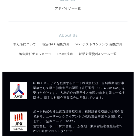
アドバイザー一覧
About Us
私たちについて
就活Q&A 編集方針
Webテストコンテンツ 編集方針
編集責任者メッセージ
D&Iの推進
就活対策資料&ツール一覧