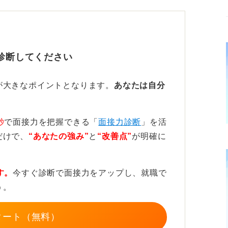
なかの優先度を考えて決めよう
な学生には多くのメリットがあると思いま
や雰囲気に慣れておくことで当日に緊張しす
診断してください
るのです。
ルは非常にタイトなので、個人的には優先度
が大きなポイントとなります。
あなたは自分
。
働くわけではないため、自身の必要性に応じ
秒
で面接力を把握できる「
面接力診断
」を活
だけで、
“あなたの強み”
と
“改善点”
が明確に
す。
今すぐ診断で面接力をアップし、就職で
う。
タート（無料）