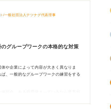
ト/一般社団法人テツナグ代表理事
番のグループワークの本格的な対策
団体や企業によって内容が大きく異なりま
れば、一般的なグループワークの練習をする
な練習会、ある程度決まっているなら業界特
てください。