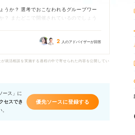
ょうか？ 選考でおこなわれるグループワー
か？ またどこで開催されているのでしょう
2
人のアドバイザーが回答
ープワークでどのような点が有利になるかも
社が就活相談を実施する過程の中で寄せられた内容を公開してい
習会の具体的な内容や、参加することで得ら
ださい。
るソース」に
優先ソースに登録する
クセスでき
い。