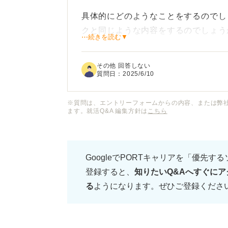
具体的にどのようなことをするのでし
クと同じような内容をするのでしょう
⋯続きを読む▼
か？
その他 回答しない
練習会に参加することで、本番のグル
質問日：
2025/6/10
知りたいです。
※質問は、エントリーフォームからの内容、または弊
ます。就活Q&A 編集方針は
こちら
もしよろしければ、グループワーク練
れるメリットについて詳しく教えてく
GoogleでPORTキャリアを「優先す
登録すると、
知りたいQ&Aへすぐにア
る
ようになります。ぜひご登録くださ