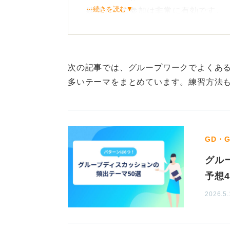
⋯続きを読む▼
練習会への参加は非常に有効です。
無料で参加できるものがほと
グループディスカッションは一人で
次の記事では、グループワークでよくあ
をおすすめします。 練習会は人材系
多いテーマをまとめています。練習方法
主催している場合がほとんどで、無
エージェントが主催している場合は
れを無視して参加しても問題ありま
GD・
グル
0
予想
2026.5.