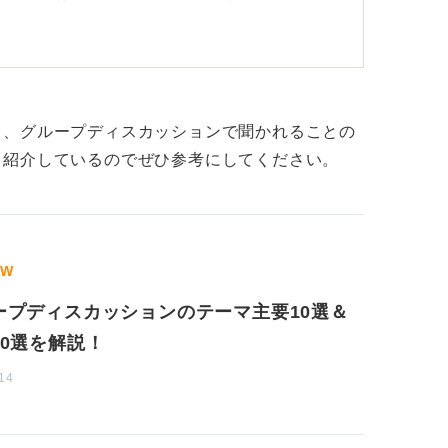
んど！ うまく活用して対策しよう
は対策が難しいので、練習会に参加すること
る、グループディスカッションで聞かれることの
の会社や人材エージェント、就活塾などが
も紹介しているのでぜひ参考にしてください。
料で参加できるものが多いです。
求人紹介が目的であることも多いですが、そ
せん。
GW
ープディスカッションのテーマ主要10選＆
40選を解説！
14