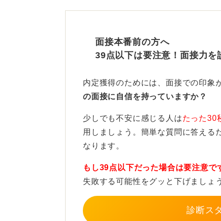
参加必須ではないため自分の
特に緊張しやすい学生や発言が苦手
面接本番前の方へ
す。本番前にグループワークの流れ
39点以下は要注意！面接力を
ぎることなく、参加することができ
一方で、就活中の学生のスケジュー
内定獲得のためには、面接での印象
はそれほど高くないと考えています
の面接に自信を持っていますか？
練習会への参加が直接選考に有利に
少しでも不安に感じる人は
たった30
て判断するのがおすすめです。
用しましょう。簡単な質問に答える
なります。
0
もし39点以下だった場合は要注意で
失敗する可能性をグッと下げましょ
診断ス