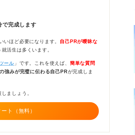
するのは危険！ 志望職種との関連性を
分で完成します
、自分の長所を伝えるためのエピソードの一
ていいほど必要になります。
自己PRが曖昧な
う就活生は多くいます。
すのは、企業へのアピールにはならないため
ツール
」です。これを使えば、
簡単な質問
の強みが完璧に伝わる自己PR
が完成しま
うえで、その学びをメインとした自己PRを
スが多いです。
破しましょう。
タート（無料）