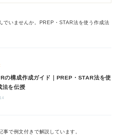
になったか」という成果だけでなく、プロセ
のか」も言語化して伝えられると、さらに評
でいませんか。PREP・STAR法を使う作成法
ることで、より効果的に職業訓練での経験を
R
PRの構成作成ガイド｜PREP・STAR法を使
成法を伝授
14
記事で例文付きで解説しています。