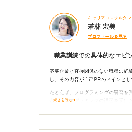
キャリアコンサルタン
若林 宏美
プロフィールを見る
職業訓練での具体的なエピ
応募企業と直接関係のない職種の経
し、その内容が自己PRのメインと
たとえば、プログラミングの講習を
⋯続きを読む▼
合、「プログラミングの講習を受け
」という疑問を企業は抱くでしょう
そうした質問が飛んできた場合に明