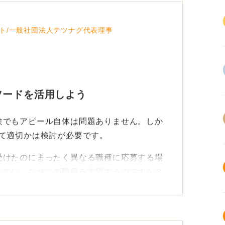
ト/一般社団法人テツナグ代表理事
ソードを活用しよう
験でもアピール自体は問題ありません。しか
して適切かは検討が必要です。
受けたのにまったく異なる職種に応募する場
たのに、なぜこの職種を志望するのですか？
。
確な回答準備が必須となります。