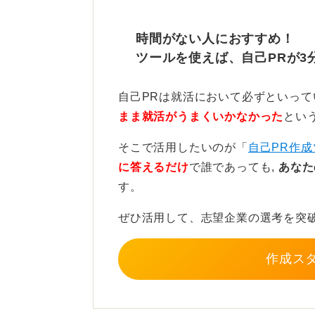
経験そのものを自己PRに使用
大切にしよう
時間がない人におすすめ！
ツールを使えば、自己PRが3
職業訓練での出来事を伝える場合は
つとして触れるのが有効です。
自己PRは就活において必ずといっ
まま就活がうまくいかなかった
とい
職業訓練の経験そのものを前面に出
止めておきましょう。
そこで活用したいのが「
自己PR作成
に答えるだけ
で誰であっても,
あなた
学んだことと異なる職種に応募した
す。
使ってしまうと、不合格になるケー
ぜひ活用して、志望企業の選考を突
0
作成ス