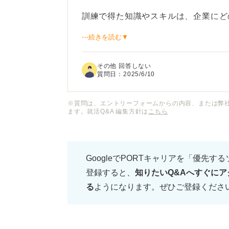
訓練で得た知識やスキルは、企業にど
⋯続きを読む▼
プログラミングの職業訓練を受けた経
マーでなくても、論理的思考力や問題
その他 回答しない
はできますか？
質問日：
2025/6/10
職業訓練で習得したスキルや努力した
※質問は、エントリーフォームからの内容、または弊
ます。就活Q&A 編集方針は
こちら
い。
GoogleでPORTキャリアを「優先す
登録すると、
知りたいQ&Aへすぐにア
る
ようになります。ぜひご登録くださ