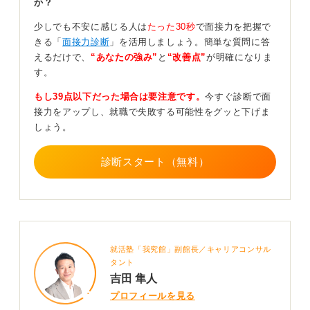
か？
よく考えておきたいと思います」など、沈黙を避ける一
言を準備しておくと良いでしょう。
少しでも不安に感じる人は
たった30秒
で面接力を把握で
きる「
面接力診断
」を活用しましょう。簡単な質問に答
0
えるだけで、
“あなたの強み”
と
“改善点”
が明確になりま
す。
もし39点以下だった場合は要注意です。
今すぐ診断で面
接力をアップし、就職で失敗する可能性をグッと下げま
しょう。
診断スタート（無料）
就活塾「我究館」副館長／キャリアコンサル
タント
吉田 隼人
プロフィールを見る