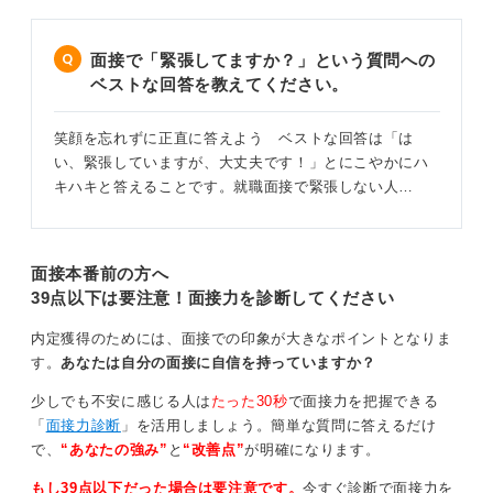
面接で「緊張してますか？」という質問への
ベストな回答を教えてください。
笑顔を忘れずに正直に答えよう ベストな回答は「は
い、緊張していますが、大丈夫です！」とにこやかにハ
キハキと答えることです。就職面接で緊張しない人…
面接本番前の方へ
39点以下は要注意！面接力を診断してください
内定獲得のためには、面接での印象が大きなポイントとなりま
す。
あなたは自分の面接に自信を持っていますか？
少しでも不安に感じる人は
たった30秒
で面接力を把握できる
「
面接力診断
」を活用しましょう。簡単な質問に答えるだけ
で、
“あなたの強み”
と
“改善点”
が明確になります。
もし39点以下だった場合は要注意です。
今すぐ診断で面接力を