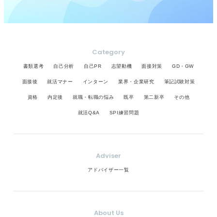
Category
書類選考
自己分析
自己PR
志望動機
面接対策
GD・GW
面接後
就活マナー
インターン
業界・企業研究
筆記試験対策
資格
内定後
就職・転職の悩み
既卒
第二新卒
その他
就活Q&A
SPI練習問題
Adviser
アドバイザー一覧
About Us