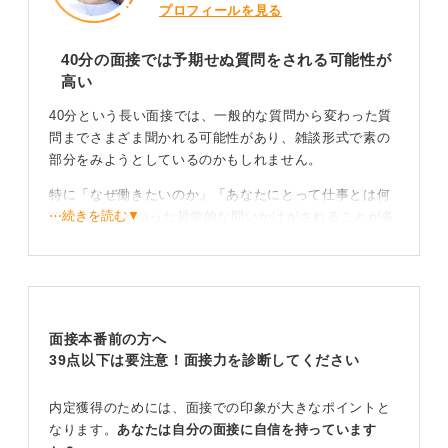
プロフィールを見る
40分の面接では予期せぬ質問をされる可能性が
高い
40分という長い面接では、一般的な質問から変わった質
問までさまざま聞かれる可能性があり、雑談形式で素の
部分をみようとしているのかもしれません。
特に「なぜ働きたいのか」「あなたにとって仕事とは何
⋯続きを読む▼
ですか？ 」といった哲学的な問いかけがされることが多
く、明確な正解がないため戸惑う学生もいます。
思わぬ質問に沈黙しないために、切り返しの言葉を
準備しておこう
面接本番前の方へ
予期せぬ質問に窮した際に一番やってはいけないのは沈
39点以下は要注意！面接力を診断してください
黙です。長い間沈黙をしてしまうと、緊張感も生まれ、
ますます回答がしにくくなるかもしれません。
内定獲得のためには、面接での印象が大きなポイントと
なります。
あなたは自分の面接に自信を持っています
「緊張して今はすぐにお答えできませんが、入社までに