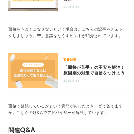
もあるので、積極的に質問していきましょう。
2026.6.18
ここでは「質問をいくつも用意しよう」とするのではな
く、目の前にいる面接官の話を深く掘り下げていくこと
を意識しましょう。
面接をうまくこなせないという場合は、こちらの記事をチェッ
クしましょう。苦手意識をなくすヒントが紹介されています。
たとえば、「なぜその会社に入社したのか」「これまで
のキャリアはどうか」「なぜ転職したのか、あるいはし
なかったのか」など、面接官個人の話に興味を持って質
問を続けることで、5分でも10分でも、あるいは20分で
面接対策
も会話を継続できます。
「面接が苦手」の不安を解消！
原因別の対策で自信をつけよう
面接官の実体験は就活生にとってもかなり有益な情報に
なることが多いので、節度は守りつつ、いろいろ聞いて
2026.5.14
みてくださいね。
0
面接で緊張しているかという質問があったとき、どう答えます
か。こちらのQ＆Aでアドバイザーが解説しています。
Q&A
関連