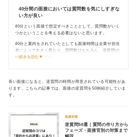
40分間の面接においては質問数を気にしすぎな
い方が良い
40分という面接で想定すべきこととして、質問数がいく
つかということを考える必要はないと思います。
40分と案内をされていたとしても面接時間は企業や担当
者によって大きく異なり、質問数はもちろん、逆質問の
⋯続きを読む▼
時間もさまざまです。
質問数は面接の分数に比例しないのが実情です。質問数
を気にしすぎると、かえって柔軟な対応ができなくなる
ので、悩む必要はありません。
長い面接になると、逆質問の時間が用意されている可能性があ
ります。こちらの記事では、面接の逆質問を50例紹介していま
す。
逆質問の時間が長いことも！ 面接官のいろいろな情
報を聞いてみよう
面接の中では逆質問の時間を設けられることもあると思
面接対策
います。
逆質問50選｜質問の作り方から
フェーズ・面接官別の対策まで
比較的時間の余裕があれば逆質問の時間も多くとる場合
解説