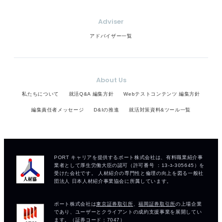
Adviser
アドバイザー一覧
About Us
私たちについて
就活Q&A 編集方針
Webテストコンテンツ 編集方針
編集責任者メッセージ
D&Iの推進
就活対策資料&ツール一覧