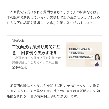
について教えていただけますか？
・現在、部署として最も注力しているプロジェクトや課
二次面接で深掘りされる質問や落ちてしまう人の特徴などは以
題は何ですか？
下の記事で解説しています。突破して次の面接につなげるため
・その課題に対して、私はどのように貢献できるとお考
にも以下の記事を確認して入念な対策に取り組みましょう。
えでしょうか？
入社前にできることも聞いてミスマッチを防ごう
関連記事
二次面接は深掘り質問に注
また、「入社日までに、特に勉強しておいたり、身に付
意！ 回答例や失敗する学
けておいたりすべきスキルや知識はありますか？」とい
二次面接は一次面接と同じ対策では
う質問は、あなたの意欲を示すと同時に、入社後のミス
生の特徴を解説
突破が難しくなります。二次面接の
マッチを防ぐことにもつながるため、非常におすすめで
特徴や評価基準を理解しておきまし
記事を読む
す。
ょう。この記事では、5つの対策法
や他の学生と差別化するコツ、深掘
以上のような質問を参考して、二次面接での逆質問をし
りに対する回答例文などをキャリア
てみましょう。
コンサルタントが解説します。
「逆質問の際にどんなことを聞けば良いかわからない」と悩み
を抱える人もいると思います。以下の記事では逆質問として効
1
果的な質問を50個の質問例と併せて解説します。