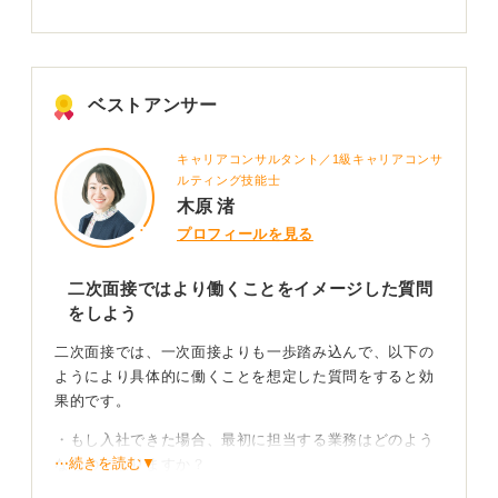
ベストアンサー
キャリアコンサルタント／1級キャリアコンサ
ルティング技能士
木原 渚
プロフィールを見る
二次面接ではより働くことをイメージした質問
をしよう
二次面接では、一次面接よりも一歩踏み込んで、以下の
ようにより具体的に働くことを想定した質問をすると効
果的です。
・もし入社できた場合、最初に担当する業務はどのよう
⋯続きを読む▼
なものになりますか？
・このポジションに期待されている役割や、当面の目標