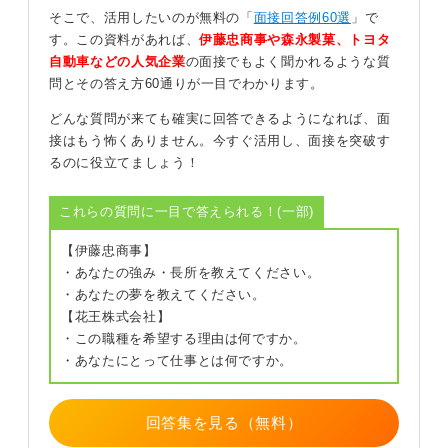
みを発揮できるとすればどの部分だとお考えですか？」
そこで、活用したいのが無料の「
面接回答例60選
」で
といった質問をすることで、成果を出したいという意欲
す。この資料があれば、
伊藤忠商事や森永製菓、トヨタ
と自己分析力をアピールできます。
自動車などの人気企業
の面接でもよく聞かれるような質
問とその答え方60通りが一目でわかります。
さらに、「このポジションで成功するために特に重視さ
れているスキルや経験は何でしょうか？」「部門の今後
どんな質問が来ても確実に回答できるようになれば、面
の成長計画や新規プロジェクトについて、かかわる機会
接はもう怖くありません。今すぐ活用し、面接を突破す
はどの程度あるでしょうか？」といった質問を加えるこ
るのに役立てましょう！
とで、長期的な視点を持って企業と自分の将来設計を考
えている姿勢が伝わります。
これらの質問に一目で答えられる！(一部)
こうした質問は単に情報を得るだけでなく、自分が配属
【伊藤忠商事】
された後に何をすべきかをすでに考えているという熱意
・あなたの強み・長所を教えてください。
や前向きな姿勢を示す有効な方法として押さえておきま
・あなたの夢を教えてください。
しょう。
【花王株式会社】
・この職種を希望する理由は何ですか。
0
・あなたにとって仕事とは何ですか。
回答集を見る（無料）