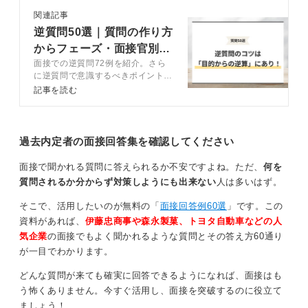
関連記事
逆質問50選｜質問の作り方
からフェーズ・面接官別の
面接での逆質問72例を紹介。さら
対策まで解説
に逆質問で意識するべきポイント、
NGな質問例などをキャリアコンサ
記事を読む
ルタントとともに解説。「質問は特
にありません」から脱却して、逆質
問を有意義な機会にしましょう。
過去内定者の面接回答集を確認してください
面接で聞かれる質問に答えられるか不安ですよね。ただ、
何を
質問されるか分からず対策しようにも出来ない
人は多いはず。
そこで、活用したいのが無料の「
面接回答例60選
」です。この
資料があれば、
伊藤忠商事や森永製菓、トヨタ自動車などの人
気企業
の面接でもよく聞かれるような質問とその答え方60通り
が一目でわかります。
どんな質問が来ても確実に回答できるようになれば、面接はも
う怖くありません。今すぐ活用し、面接を突破するのに役立て
ましょう！