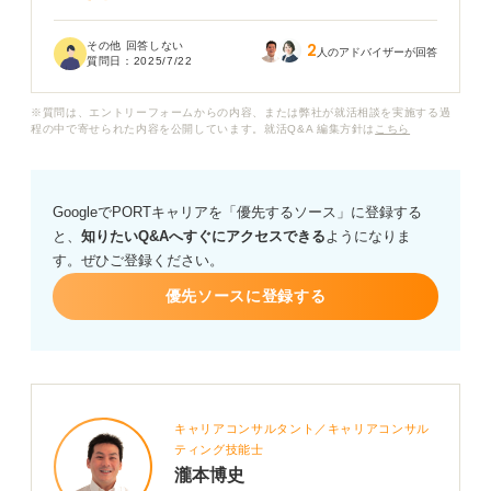
二次面接という選考が進んだ段階だからこそ聞ける、企
その他 回答しない
2
業への熱意や入社意欲を示すようなおすすめの逆質問は
人のアドバイザーが回答
質問日：
2025/7/22
ありますか？ キャリアコンサルタントの皆さんが思う良
い逆質問の例があれば教えていただきたいです。よろし
※質問は、エントリーフォームからの内容、または弊社が就活相談を実施する過
くお願いいたします。
程の中で寄せられた内容を公開しています。就活Q&A 編集方針は
こちら
GoogleでPORTキャリアを「優先するソース」に登録する
と、
知りたいQ&Aへすぐにアクセスできる
ようになりま
す。ぜひご登録ください。
優先ソースに登録する
キャリアコンサルタント／キャリアコンサル
ティング技能士
瀧本博史