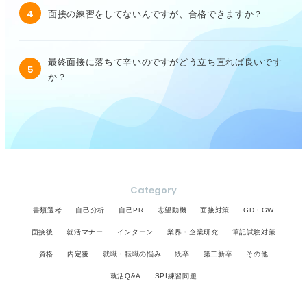
4
面接の練習をしてないんですが、合格できますか？
最終面接に落ちて辛いのですがどう立ち直れば良いです
5
か？
Category
書類選考
自己分析
自己PR
志望動機
面接対策
GD・GW
面接後
就活マナー
インターン
業界・企業研究
筆記試験対策
資格
内定後
就職・転職の悩み
既卒
第二新卒
その他
就活Q&A
SPI練習問題