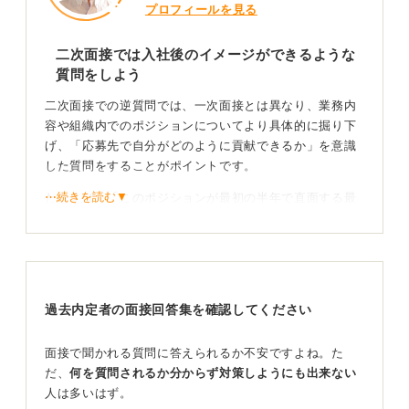
プロフィールを見る
二次面接では入社後のイメージができるような
質問をしよう
二次面接での逆質問では、一次面接とは異なり、業務内
容や組織内でのポジションについてより具体的に掘り下
げ、「応募先で自分がどのように貢献できるか」を意識
した質問をすることがポイントです。
⋯続きを読む▼
たとえば、「このポジションが最初の半年で直面する最
大の課題は何でしょうか？」「その課題を克服した先の
成功イメージはどのようにお考えですか？」といった質
問を投げかけることで、面接官に自分が入社後すぐに何
を優先すべきかをイメージしている姿勢を伝えることが
できます。
過去内定者の面接回答集を確認してください
意欲を持って長期的な視点を示す質問を心掛けよう
面接で聞かれる質問に答えられるか不安ですよね。た
だ、
何を質問されるか分からず対策しようにも出来ない
また、「現在のチームが重視している数値目標やKPIは
人は多いはず。
何でしょうか？」「その達成に向けて、私が具体的に強