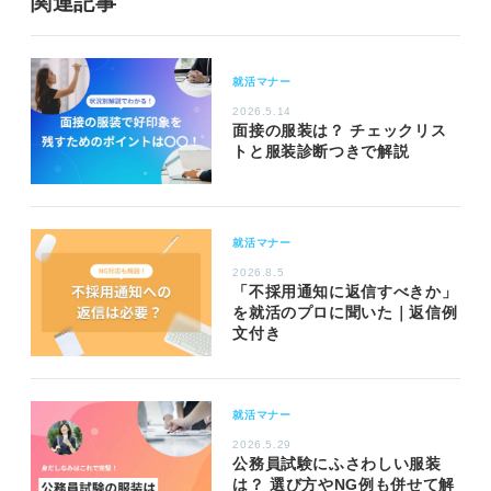
関連記事
就活マナー
2026.5.14
面接の服装は？ チェックリス
トと服装診断つきで解説
就活マナー
2026.8.5
「不採用通知に返信すべきか」
を就活のプロに聞いた｜返信例
文付き
就活マナー
2026.5.29
公務員試験にふさわしい服装
は？ 選び方やNG例も併せて解