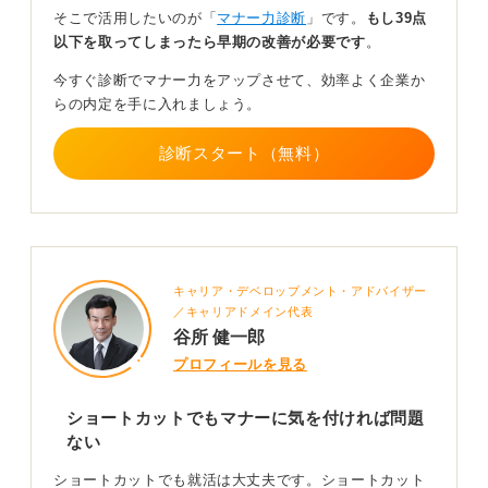
毛が見えるようにするとカチッとしたフォーマルな印象
そこで活用したいのが「
マナー力診断
」です。
もし39点
になり、年上の人から見ても好印象になりやすいと言え
以下を取ってしまったら早期の改善が必要です
。
ます。
今すぐ診断でマナー力をアップさせて、効率よく企業か
らの内定を手に入れましょう。
活発な良い印象を与える武器だとポジティブに捉え
よう
診断スタート（無料）
そしてショートカットであることによって好印象を与え
ることができるケースがあるかということですが、ショ
ートカットは活発で爽やかな印象を与えやすいと言えま
す。
キャリア・デベロップメント・アドバイザー
質問者さんはショートカットとのことなので、自身の良
／キャリアドメイン代表
さを伝えることができる武器だと思ってポジティブに捉
谷所 健一郎
えると良いと思いますよ。
プロフィールを見る
0
ショートカットでもマナーに気を付ければ問題
ない
ショートカットでも就活は大丈夫です。ショートカット