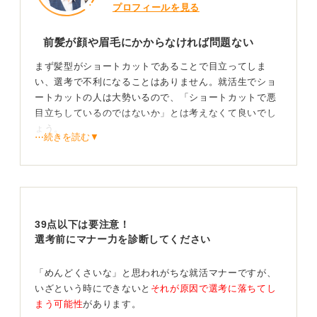
プロフィールを見る
前髪が顔や眉毛にかからなければ問題ない
まず髪型がショートカットであることで目立ってしま
い、選考で不利になることはありません。就活生でショ
ートカットの人は大勢いるので、「ショートカットで悪
目立ちしているのではないか」とは考えなくて良いでし
ょう。
⋯続きを読む▼
ショートカットのセットで気をつけるべきことの基本
は、髪が長い人にも言えることですが、前髪が顔や眉毛
にかからないようにすることです。
前髪が顔にかからない髪型はフォーマルな印象を与えま
39点以下は要注意！
す。たとえば結婚式の新郎新婦はどちらも髪の毛をアッ
選考前にマナー力を診断してください
プにしていませんか。あれは顔を見せるということもあ
りますが、よりフォーマルな印象を与えることができる
からなのです。
「めんどくさいな」と思われがちな就活マナーですが、
いざという時にできないと
それが原因で選考に落ちてし
就活でも同様で、前髪が顔や眉毛にかかっているとカジ
まう可能性
があります。
ュアルな印象を与え、前髪を分けて流すなどして顔や眉