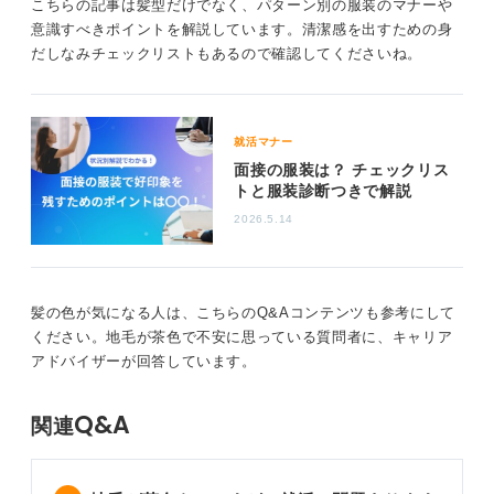
こちらの記事は髪型だけでなく、パターン別の服装のマナーや
癖毛の人は髪が跳ねてしまって、マイナスな印象を与え
意識すべきポイントを解説しています。清潔感を出すための身
ることもあります。ブローをしっかりとおこなってスタ
だしなみチェックリストもあるので確認してくださいね。
イリング剤などでまとめてスッキリした印象を与えるよ
うにしましょう。
またショートカットは、髪が中途半端に伸びるとだらし
く見えることがあるので、長さにも注意が必要ですよ。
就活マナー
面接の服装は？ チェックリス
トと服装診断つきで解説
0
2026.5.14
髪の色が気になる人は、こちらのQ&Aコンテンツも参考にして
ください。地毛が茶色で不安に思っている質問者に、キャリア
アドバイザーが回答しています。
Q&A
関連