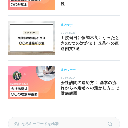
説
就活マナー
2026.5.29
面接当日に体調不良になったと
きの3つの対処法！ 企業への連
絡例文7選
就活マナー
2026.5.14
会社訪問の進め方！ 基本の流
れから本選考への活かし方まで
徹底網羅