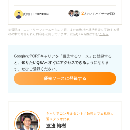
もし、ショートカットの髪型で就活に臨む場合、セット
2
などで気を付けることがあれば教えていただきたいで
人のアドバイザーが回答
質問日：
2023/8/4
す。
※質問は、エントリーフォームからの内容、または弊社が就活相談を実施する過
ショートカットを今から伸ばすのは難しいんですが、好
程の中で寄せられた内容を公開しています。就活Q&A 編集方針は
こちら
印象を与えることはできるのでしょうか？ ショートカッ
トであることによって選考で好印象を与えるケースがあ
れば教えていただきたいです。
GoogleでPORTキャリアを「優先するソース」に登録する
と、
知りたいQ&Aへすぐにアクセスできる
ようになりま
す。ぜひご登録ください。
優先ソースに登録する
キャリアコンサルタント／勉強カフェ札幌大
通スタジオ代表
渡邊 裕樹