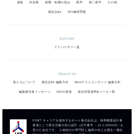
資格
内定後
就職・転職の悩み
既卒
第二新卒
その他
就活Q&A
SPI練習問題
Adviser
アドバイザー一覧
About Us
私たちについて
就活Q&A 編集方針
Webテストコンテンツ 編集方針
編集責任者メッセージ
D&Iの推進
就活対策資料&ツール一覧