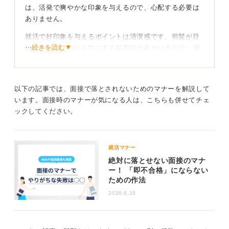
は、活発で爽やかな印象を与えるので、心配する必要は
ありません。
就活で好印象を与えるポイントは清潔感です。前髪が目
⋯続きを読む▼
にかかっているのを気にする採用担当者がいるので、眉
毛が見えるか見えないかくらいの長さで、前髪が目にか
からないようにしましょう。
また明るい髪色はビジネスに適していないと思われる可
以下の記事では、面接で落とされないためのマナーを解説して
能性があるので、黒髪で臨んだ方が良いですね。ショー
います。面接時のマナーが気になる人は、こちらも併せてチェ
トカットは、お辞儀をするとき髪が落ちてくると印象が
ックしてください。
悪くなるので、耳にかけるかピンで留めるなどすると良
いです。
就活マナー
ロングヘアーの人は髪をまとめることで、スッキリした
絶対に落とせない面接のマナ
印象を与えることができます。
ー！ 「即不合格」にならない
ための作法
すっきりまとめ中途半端な長さにならないよう注意
2026.6.18
しよう
一方でショートカットの場合、髪をまとめられないため