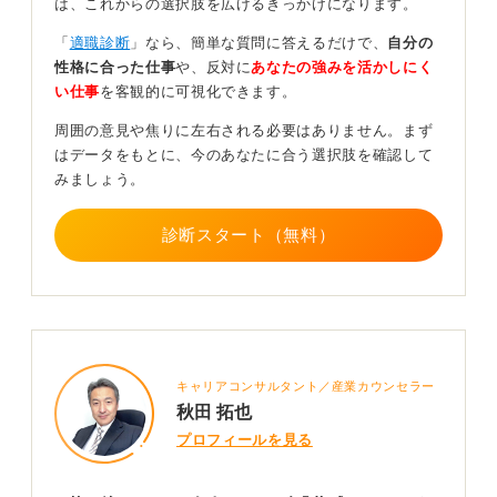
は、これからの選択肢を広げるきっかけになります。
「大丈夫だよ」といった言葉も、相手の具体的な状況が
わからない限り、無責任に聞こえてしまうこともありま
「
適職診断
」なら、簡単な質問に答えるだけで、
自分の
す。自分の就活がうまくいっている状況なのか、同じよ
性格に合った仕事
や、反対に
あなたの強みを活かしにく
うに苦労しているのかによっても、かける言葉は変わっ
い仕事
を客観的に可視化できます。
てくるでしょう。
周囲の意見や焦りに左右される必要はありません。まず
もし同じ立場であれば、「私も同じだから一緒に頑張ろ
はデータをもとに、今のあなたに合う選択肢を確認して
うね」といった声かけも有効だと考えます。
みましょう。
0
診断スタート（無料）
キャリアコンサルタント／産業カウンセラー
秋田 拓也
プロフィールを見る