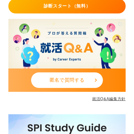
診断スタート（無料）
ください。この段階になるには、一定の時間が必要であ
るため、焦らずに友人の様子を見守ってあげましょう。
もし、友人から背中を押して欲しいような感じを受け取
ったなら「気にしていても前に進まないよ」とか「行動
すればチャンスはあるよ」といった前向きな言葉をかけ
てあげることも必要です。
落ち込んでいる人に対しては、助言よりも傾聴です。カ
ウンセリングの基本でもあります。
0
匿名で質問する
就活Q&A編集方針