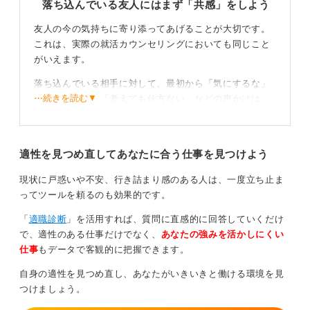
落ち込んでいる友人にはまず「共感」をしよう
友人の今の気持ちに寄り添ってあげることが大切です。
これは、実際の就活カウンセリングにおいても同じこと
がいえます。
落ち込んでいる相手に対して、最初から「気にするな」
⋯続きを読む▼
「あきらめろ」「考えても仕方ない」などの声かけは、
あまりおすすめできません。本人は、今の気持ちを理解
して欲しいと思っているからです。
適性を見つめ直してあなたに合う仕事を見つけよう
たとえば「あれだけ志望していた企業がダメだったんだ
から、悔しいよね」とか「それは、落ち込んでしまう
現状に戸惑いや不安、行き詰まり感のある人は、一度立ち止ま
よ」という言葉で、つらい気持ちを一緒に味わってあげ
ってツールを頼るのも効果的です。
てください。
「
適職診断
」を活用すれば、質問に直感的に回答していくだけ
つらい気持ちを受け止める姿勢が次の前向きな一歩
で、適性のある仕事だけでなく、
あなたの強みを活かしにくい
につながる
仕事
もデータで客観的に把握できます。
自身の適性を見つめ直し、あなたがいきいきと働ける環境を見
相手の気持ちに共感し、本人から「これからどうしよ
つけましょう。
う」「どうすれば良い」などの助けが求められる状態に
なった段階で、次の行動などのアドバイスをしてあげて