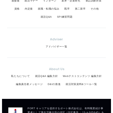
面接後
就活マナー
インターン
業界・企業研究
筆記試験対策
資格
内定後
就職・転職の悩み
既卒
第二新卒
その他
就活Q&A
SPI練習問題
Adviser
アドバイザー一覧
About Us
私たちについて
就活Q&A 編集方針
Webテストコンテンツ 編集方針
編集責任者メッセージ
D&Iの推進
就活対策資料&ツール一覧