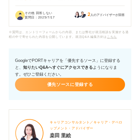
すれば良いのかわからず悩んでいます。
その他 回答しない
2
「ドンマイ」「次があるよ」といったありきたりな言葉
人のアドバイザーが回答
質問日：
2025/7/17
では、かえって逆効果になってしまうのではないかと心
配です。友人の気持ちに寄り添いながら、前向きになれ
※質問は、エントリーフォームからの内容、または弊社が就活相談を実施する過
るような励まし方や、具体的なサポートがあれば教えて
程の中で寄せられた内容を公開しています。就活Q&A 編集方針は
こちら
いただきたいです。
GoogleでPORTキャリアを「優先するソース」に登録する
と、
知りたいQ&Aへすぐにアクセスできる
ようになりま
す。ぜひご登録ください。
優先ソースに登録する
キャリアコンサルタント／キャリア・デベロ
ップメント・アドバイザー
桒田 里絵