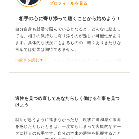
プロフィールを見る
相手の心に寄り添って聴くことから始めよう！
自分自身も就活で悩んでいるとなると、どんなに励まし
ても、相手の気持ちに寄り添うのが難しい可能性があり
ます。具体的な状況にもよるものの、軽くありきたりな
言葉では効果は期待できません。
⋯続きを読む▼
むしろ、友人が話したいと思っていることをじっくり聞
いてあげたり、ただ寄り添って一緒に時間を過ごしたり
する方が良いケースもあります。
自分の就活状況によってはかける言葉に注意！
適性を見つめ直してあなたらしく働ける仕事を見つ
こちらから何かを積極的に働きかけるというよりは、相
けよう
手の気持ちを受け止める姿勢が大切です。もし友人が
「これについてどう思う？」や「こんな状況なんだけ
就活が思うように進まなかったり、現状に違和感や限界
ど」といった形で話してきたら、とにかく耳を傾けてあ
を感じたりしたときは、一度立ち止まって客観的なデー
げましょう。
タに頼るのも手です。自分の本来の適性を把握すること