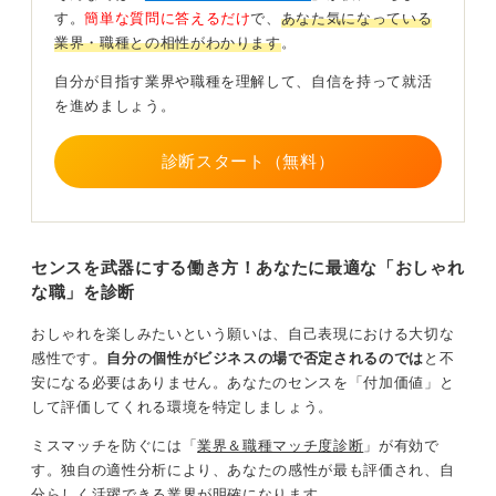
られます。
す。
簡単な質問に答えるだけ
で、
あなた気になっている
業界・職種との相性がわかります
。
スタイリスト、バイヤー、デザイナー、あるいはブラン
ドの広報（プレス）や商品開発（マーチャンダイザー）
自分が目指す業界や職種を理解して、自信を持って就活
といった仕事は、まさにファッションの最前線でご自身
を進めましょう。
のセンスを活かせる分野です。
診断スタート（無料）
また、美容師やヘアメイクアップアーティストといった
美容関連の仕事も、おしゃれへの関心が高い人にとって
は非常に魅力的な職種でしょう。
さらに、広告業界やクリエイティブ業界も、個人の感性
センスを武器にする働き方！あなたに最適な「おしゃれ
や表現力が重視される分野です。
な職」を診断
アートディレクター、グラフィックデザイナー、フォト
おしゃれを楽しみたいという願いは、自己表現における大切な
グラファー、映像クリエイターといった職種では、男性
感性です。
自分の個性がビジネスの場で否定されるのでは
と不
も数多く活躍しています。
安になる必要はありません。あなたのセンスを「付加価値」と
これらの分野でキャリアを築いていくためには、まずご
して評価してくれる環境を特定しましょう。
自身が興味のある領域や分野について深く情報を収集
ミスマッチを防ぐには「
業界＆職種マッチ度診断
」が有効で
し、理解を深めることが第一歩です。
す。
独自の適性分析
により、
あなたの感性が最も評価され、自
そして、可能であればインターンシップに参加したり、
分らしく活躍できる業界が明確になります
。