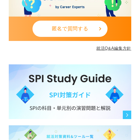
チェックしてもらい、フィードバックを得ることで成長
が早まります。
スタイリストや編集者なら、インターンやアシスタント
として撮影現場に参加し、現場のワークフローや先輩の
匿名で質問する
仕事ぶりを肌で感じることが欠かせません。
ファッションスクールや専門学校でメンズスタイリング
就活Q&A編集方針
や写真撮影の基礎を学ぶのも一つの方法です。
最終的には、自分なりのファッション哲学（スタイルの
考え方）を言語化できるか、人に「あなたが選ぶそのス
タイル、かっこいいね」と言ってもらえるかが重要で
す。
現在は、おしゃれを楽しめる環境がますます広がってい
るため、まずは小さな一歩として、気になるショップで
インターンやアルバイトを始めてみることをおすすめし
ます。
0