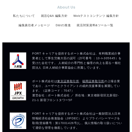
About Us
私たちについて
就活Q&A 編集方針
Webテストコンテンツ 編集方針
編集責任者メッセージ
D&Iの推進
就活対策資料&ツール一覧