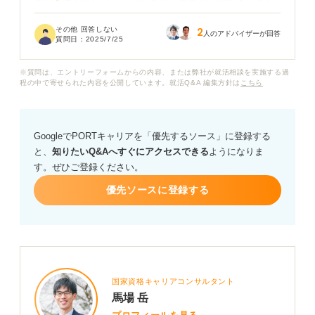
事は女性が多いイメージがあり、男性が活躍できるのか
不安を感じています。スーツを着るようなビジネス職以
その他 回答しない
2
外で、個性を活かしておしゃれを楽しめるような職種が
人のアドバイザーが回答
質問日：
2025/7/25
あれば知りたいです。
※質問は、エントリーフォームからの内容、または弊社が就活相談を実施する過
男性でもおしゃれが出来る仕事には、具体的にどのよう
程の中で寄せられた内容を公開しています。就活Q&A 編集方針は
こちら
なものがあるのでしょうか？ また、そういった分野でキ
ャリアを築いていくためには、どんな準備や経験が必要
か、アドバイスをいただけると嬉しいです。
GoogleでPORTキャリアを「優先するソース」に登録する
と、
知りたいQ&Aへすぐにアクセスできる
ようになりま
す。ぜひご登録ください。
優先ソースに登録する
国家資格キャリアコンサルタント
馬場 岳