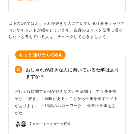
バイヤーやマーチャンダイザーであれば、おしゃれに敏
感であることに加え、市場や顧客ニーズを分析しながら
国内外のアイテムを発掘し、自社の世界観を作る役割を
以下のQAではおしゃれが好きな人に向いている仕事をキャリア
担います。
コンサルタントが紹介しています。自身のセンスを仕事に活か
したいと考えている人は、チェックしておきましょう。
また、スタイリストやファッションコーディネーターと
して広告・雑誌・撮影現場に関わる仕事では、クライア
ントの要望や作品のコンセプトに合わせて自分のセンス
Q&A
もっと知りたい
を活かすことが求められます。
おしゃれが好きな人に向いている仕事はあり
よりクリエイティブなファッション表現を目指す人にも
ますか？
おすすめです。
さらに、男性向けヘアメイクやジェンダーレスなヘアス
おしゃれに関する何が好きなのかを深掘りして仕事を探
タイリストとして働くことで、髪型やメイクを通じてフ
そう 「好き」「興味がある」ことから仕事を探すサイト
ァッションの一部を表現し、トータルコーディネートに
があります。 ・13歳のハローワーク ・未来の仕事をさ
貢献できる領域もあります。
がせ…
2
名のアドバイザーが回答
センスを活かすなら現場系や発信系の職種を狙おう