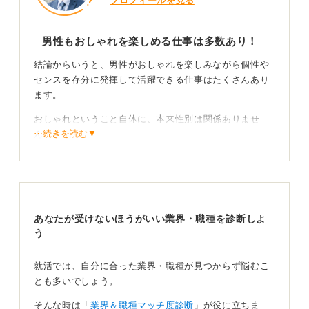
プロフィールを見る
男性もおしゃれを楽しめる仕事は多数あり！
結論からいうと、男性がおしゃれを楽しみながら個性や
センスを存分に発揮して活躍できる仕事はたくさんあり
ます。
おしゃれということ自体に、本来性別は関係ありませ
⋯続きを読む▼
ん。
個性やセンスを表現するうえで非常に大切な要素の一つ
だと考えますので、ぜひその気持ちを大切にし、積極的
に仕事選びの軸の一つとして考えてほしいです。
あなたが受けないほうがいい業界・職種を診断しよ
う
興味と行動で理想のキャリアを築こう！
就活では、自分に合った業界・職種が見つからず悩むこ
とも多いでしょう。
代表的な職種としては、やはりファッション業界が挙げ
そんな時は「
業界＆職種マッチ度診断
」が役に立ちま