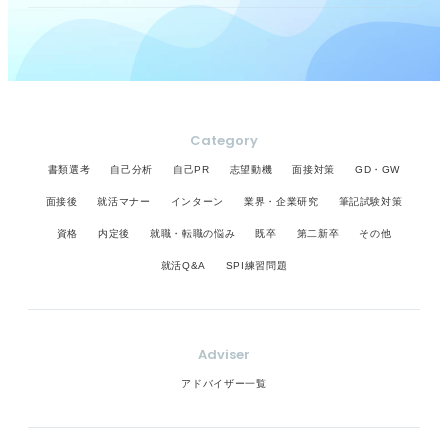
Category
書類選考
自己分析
自己PR
志望動機
面接対策
GD・GW
面接後
就活マナー
インターン
業界・企業研究
筆記試験対策
資格
内定後
就職・転職の悩み
既卒
第二新卒
その他
就活Q&A
SPI練習問題
Adviser
アドバイザー一覧