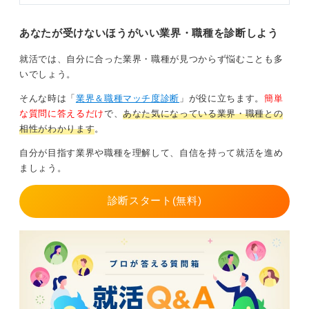
あなたが受けないほうがいい業界・職種を診断しよう
そのほか、ラグジュアリーブランドやセレクトショップ
就活では、自分に合った業界・職種が見つからず悩むことも多
のWebデザインやSNSマーケティング担当として、商品
いでしょう。
写真やショップヴィジュアルを作り込む仕事も注目され
ています。
そんな時は「
業界＆職種マッチ度診断
」が役に立ちます。
簡単
な質問に答えるだけ
で、
あなた気になっている業界・職種との
ここでは自身のコーディネートをSNSで発信しつつ、購
相性がわかります
。
買層に響くトーン＆マナーを学ぶことが重要です。
自分が目指す業界や職種を理解して、自信を持って就活を進め
ファッション誌の編集者やライターといった媒体制作側
ましょう。
の仕事では、トレンド記事を企画し、媒体の方向性に沿
って自分のスタイリング感覚を活かすことができます。
診断スタート(無料)
準備としては、まず興味のあるブランドや媒体について
学び、「このブランドのコンセプトをどう解釈し、自分
ならどうコーディネートするか？」を考え、SNSやブロ
グで発信してポートフォリオを作成しましょう。
ショップスタッフを目指す場合は、販売経験をアルバイ
トで積みながら、自分のコーディネートを店長や先輩に