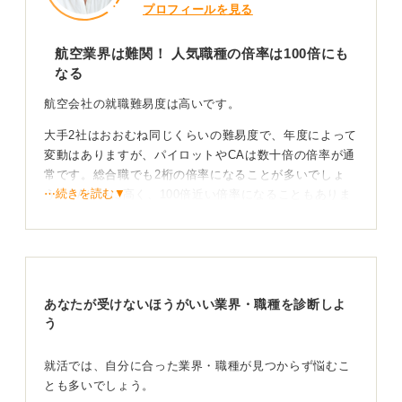
プロフィールを見る
航空業界は難関！ 人気職種の倍率は100倍にも
なる
航空会社の就職難易度は高いです。
大手2社はおおむね同じくらいの難易度で、年度によって
変動はありますが、パイロットやCAは数十倍の倍率が通
常です。総合職でも2桁の倍率になることが多いでしょ
⋯続きを読む▼
う。CAは特に高く、100倍近い倍率になることもありま
す。
大手2社の違いを理解し、どちらに行きたいのかを明確に
決めることが大切です。
また、グランドスタッフであれば、航空会社直雇用のグ
あなたが受けないほうがいい業界・職種を診断しよ
ランドスタッフもあれば、地方空港に就職してグランド
う
スタッフとして働くこともできるので、CAよりも可能性
は広がるかもしれません。
就活では、自分に合った業界・職種が見つからず悩むこ
とも多いでしょう。