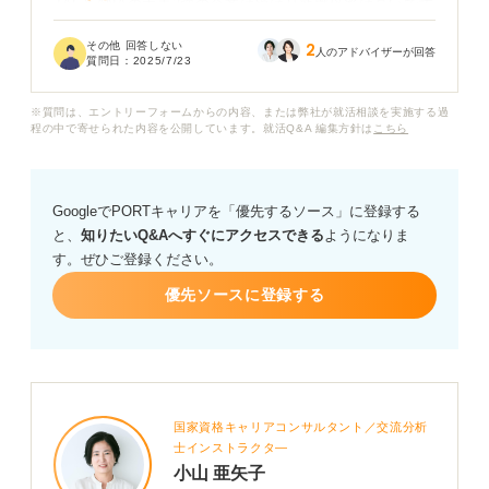
JALとANAの大手2強の企業はやはり就職倍率は高いです
よね？
その他 回答しない
2
人のアドバイザーが回答
質問日：
2025/7/23
希望職種はCAではあるのですが、就職ハードルがかなり
高い場合はグランドスタッフなども視野に入れようと思
※質問は、エントリーフォームからの内容、または弊社が就活相談を実施する過
っています。航空会社の就職難易度は職種によっても違
程の中で寄せられた内容を公開しています。就活Q&A 編集方針は
こちら
ってくるのでしょうか？
一般的な航空会社の就職難易度について、皆さんの見解
GoogleでPORTキャリアを「優先するソース」に登録する
を教えていただきたいです。また、航空会社から内定を
と、
知りたいQ&Aへすぐにアクセスできる
ようになりま
もらうためには、どんな風に就活を進めていけば良いの
す。ぜひご登録ください。
かについてもアドバイスをお願いします。
優先ソースに登録する
国家資格キャリアコンサルタント／交流分析
士インストラクタ―
小山 亜矢子