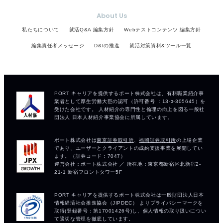
About Us
私たちについて
就活Q&A 編集方針
Webテストコンテンツ 編集方針
編集責任者メッセージ
D&Iの推進
就活対策資料&ツール一覧