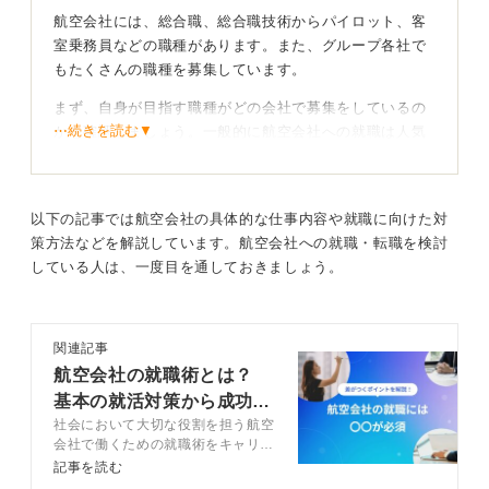
航空会社には、総合職、総合職技術からパイロット、客
室乗務員などの職種があります。また、グループ各社で
もたくさんの職種を募集しています。
まず、自身が目指す職種がどの会社で募集をしているの
⋯続きを読む▼
かを確認しましょう。一般的に航空会社への就職は人気
が高く、しかし職種によって就職難易度は大きく異なり
ます。
やはり
JAL
、
ANA
で採用している総合職事務系、総合職
以下の記事では航空会社の具体的な仕事内容や就職に向けた対
技術系は、会社の舵取り役のため、難易度は高いです。
策方法などを解説しています。航空会社への就職・転職を検討
また、同じくパイロットは、視力、体力など身体能力も
している人は、一度目を通しておきましょう。
国の基準が高く設定されているうえに学力も必要です。
難易度が非常に高いです。
関連記事
さらにポイントとしては、グループ各社でしか採用して
航空会社の就職術とは？
いない職種もあります。たとえば、グランドスタッフは
他のグランドハンドリング職と同じグループ企業での採
基本の就活対策から成功の
用になります。また、整備系のグループ企業の数はとて
社会において大切な役割を担う航空
秘訣まで解説
会社で働くための就職術をキャリア
も多く、整備系の専門学校や大学で学んだ人も多いこと
コンサルタントと解説します。航空
記事を読む
が挙げられます。
会社の就職で重要視される「自律