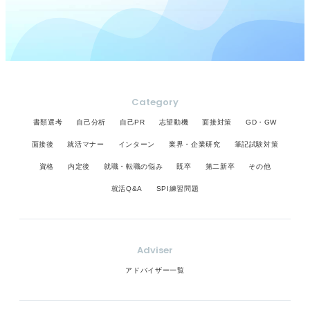
Category
書類選考
自己分析
自己PR
志望動機
面接対策
GD・GW
面接後
就活マナー
インターン
業界・企業研究
筆記試験対策
資格
内定後
就職・転職の悩み
既卒
第二新卒
その他
就活Q&A
SPI練習問題
Adviser
アドバイザー一覧