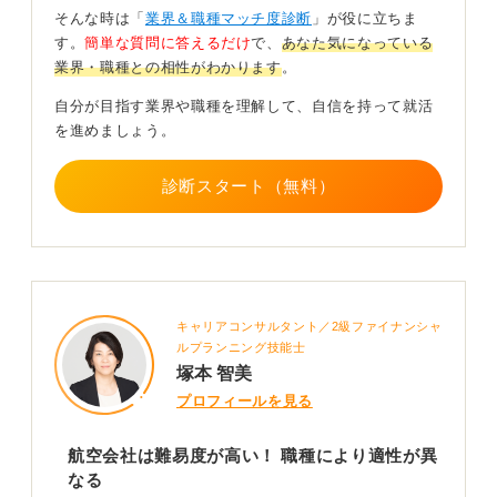
そんな時は「
業界＆職種マッチ度診断
」が役に立ちま
語学力や振る舞いを磨いて選考の対策をおこなおう
す。
簡単な質問に答えるだけ
で、
あなた気になっている
業界・職種との相性がわかります
。
自分が目指す業界や職種を理解して、自信を持って就活
CAやグランドスタッフを目指すのであれば、振る舞い、
を進めましょう。
ホスピタリティ、そして語学力も必要になります。
診断スタート（無料）
面接練習も一般企業とは異なる部分があるので、しっか
り対策が必要です。また、CAは体力も必要とされるの
で、部活動やピラティスなど、日々取り組んでいる運動
経験などもアピールになるでしょう。
0
キャリアコンサルタント／2級ファイナンシャ
ルプランニング技能士
塚本 智美
プロフィールを見る
航空会社は難易度が高い！ 職種により適性が異
なる