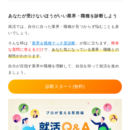
力」のアピールポイントや基本の就
活ステップなどを参考にして、就職
成功を目指しましょう。
あなたが受けないほうがいい業界・職種を診断しよう
目指す職種と求められる要素を見極めて進路を決め
よう
就活では、自分に合った業界・職種が見つからず悩むことも多
いでしょう。
そんな時は「
業界＆職種マッチ度診断
」が役に立ちます。
簡単
総合職や総合職技術系はもちろん、パイロット、CAやグ
な質問に答えるだけ
で、
あなた気になっている業界・職種との
ランドスタッフは英語力も必要です。
相性がわかります
。
航空機は海外製のためマニュアルも英語のため整備士で
自分が目指す業界や職種を理解して、自信を持って就活を進め
も同様です。そこを勘案すると、難易度が高いと言える
ましょう。
かもしれません。
診断スタート(無料)
以上のことをふまえて、自身の適性なども考慮して判断
すると良いでしょう。
0