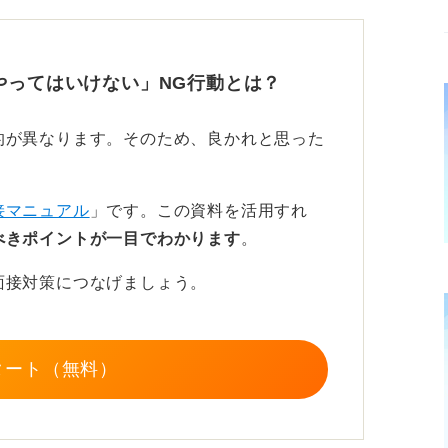
やってはいけない」NG行動とは？
ムでの活躍をイメージしてもらえるよう
的が異なります。そのため、良かれと思った
接マニュアル
」です。この資料を活用すれ
べきポイントが一目でわかります
。
くのが必要です。
面接対策につなげましょう。
を整理しつつ、そのなかで自分がグループの
でどう貢献していくかということをイメージ
タート（無料）