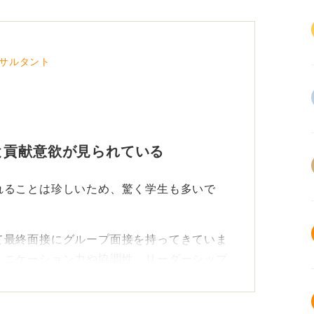
サルタント
と貢献意欲が見られている
れることは珍しいため、驚く学生も多いで
て最終面接にグループ面接を持ってきていま
ュニケーション力や協調性、リーダーシップ
。
の人が周囲とどう関わりながら、仕事を進め