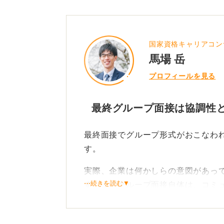
国家資格キャリアコン
馬場 岳
プロフィールを見る
最終グループ面接は協調性
最終面接でグループ形式がおこなわ
す。
実際、企業は何かしらの意図があっ
⋯続きを読む▼
す。まずグループ面接自体は、コミ
といったものを評価しているのです
複数人とのやり取りをとおして、そ