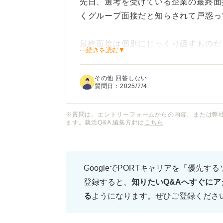
先日、選考を受けている企業の最終面
くグループ面接だと知らされて戸惑っ
最終面接は個別にじっくり話すものだ
⋯続きを読む▼
を見られるのか、どう振る舞うべきか
その他 回答しない
最終面接でグループ面接を実施する企
質問日：
2025/7/4
このグループ面接を通過するために、
※質問は、エントリーフォームからの内容、または弊
ます。就活Q&A 編集方針は
こちら
に気をつけて臨めばよいのか知りたい
GoogleでPORTキャリアを「優先す
登録すると、
知りたいQ&Aへすぐにア
る
ようになります。ぜひご登録くださ