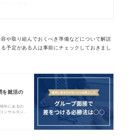
ポイントです。
応力をアピールしよう！
内容や取り組んでおくべき準備などについて解説
ける予定がある人は事前にチェックしておきまし
言えます。ほかの応募者が回答しているとき
をすることが必要です。
力を試す質問が出される場合もあります。
問を就活の
と考え、正解を出そうとせず、考えたことを
傾向にあるの
てしまう、沈黙してしまうのは避けるべきで
コンサルタン
す。グループ
けましょう。