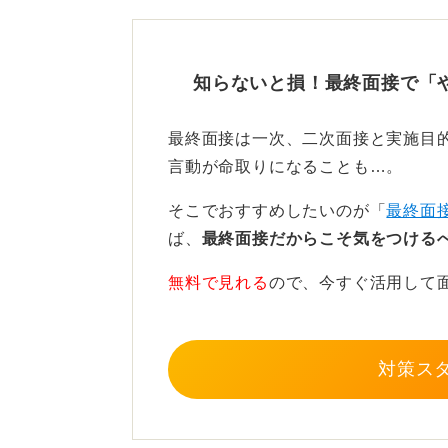
ていくのかを見ています。
知らないと損！最終面接で「
自身の役割を明確に！ チー
最終面接は一次、二次面接と実施目
にしよう
言動が命取りになることも…。
そこでおすすめしたいのが「
最終面
ば、
最終面接だからこそ気をつける
準備としては、自己理解を深めてお
無料で見れる
ので、今すぐ活用して
自分自身の強みや仕事に対する意欲
なかでそれをきちんと認識したうえ
しましょう。
対策ス
0