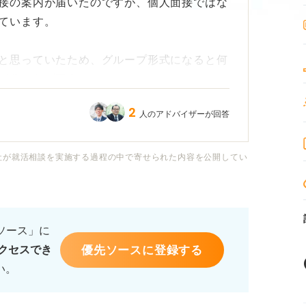
接の案内が届いたのですが、個人面接ではな
ています。
と思っていたため、グループ形式になると何
が分からず不安です。
2
人のアドバイザーが回答
業は、どのような意図をあるのでしょうか？
どんな準備をすればよいのか、また当日は何
社が就活相談を実施する過程の中で寄せられた内容を公開してい
です。
るソース」に
優先ソースに登録する
クセスでき
い。