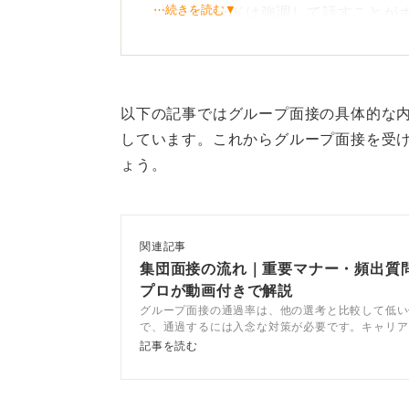
⋯続きを読む▼
いキーワードは強調して話すことが
周囲への配慮と臨機応変な対
以下の記事ではグループ面接の具体的な
しています。これからグループ面接を受
ょう。
一方で、聞く態度も非常に重要だと
には、うなずくなどのリアクション
関連記事
また、ときには予想外の質問や発想
集団面接の流れ｜重要マナー・頻出質
プロが動画付きで解説
その際には、対応力を見られている
グループ面接の通過率は、他の選考と比較して低い
話すようにしましょう。途中で黙っ
で、通過するには入念な対策が必要です。キャリア
トが、よく聞かれる質問と回答例を挙げて解説しま
記事を読む
す。
面接のポイントと落とし穴を押さえて他者と差をつ