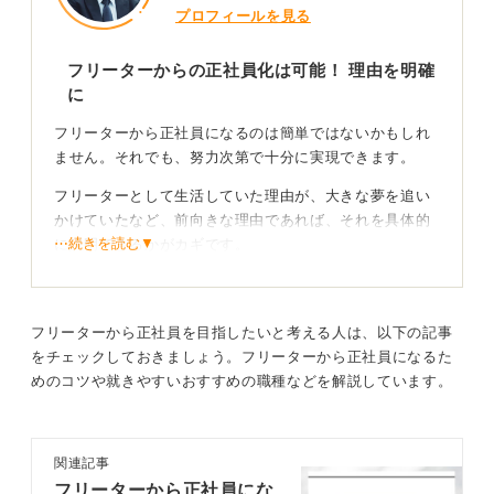
プロフィールを見る
フリーターからの正社員化は可能！ 理由を明確
に
フリーターから正社員になるのは簡単ではないかもしれ
ません。それでも、努力次第で十分に実現できます。
フリーターとして生活していた理由が、大きな夢を追い
かけていたなど、前向きな理由であれば、それを具体的
⋯続きを読む▼
に説明できるかがカギです。
フリーターから正社員を目指したいと考える人は、以下の記事
経験を強みに変えて正社員へのチャンスをつかも
をチェックしておきましょう。フリーターから正社員になるた
う！
めのコツや就きやすいおすすめの職種などを解説しています。
年齢が上がるほど、フリーターから正社員になることの
関連記事
ハードルは上がります。
フリーターから正社員にな