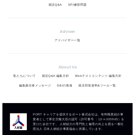
就活Q&A
SPI練習問題
Adviser
アドバイザー一覧
About Us
私たちについて
就活Q&A 編集方針
Webテストコンテンツ 編集方針
編集責任者メッセージ
D&Iの推進
就活対策資料&ツール一覧