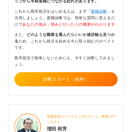
ップから早期退職につながる恐れがあります。
これから既卒就活をはじめる人は、まず「
適職診断
」を
活用しましょう。適職診断では、簡単な質問に答えるだ
そのうえで、なぜフリーターという道を選んだのか、そ
けで
あなたの強み・弱みとぴったりの職業がわかります.
してなぜ今正社員を目指すのかを自分の言葉でしっかり
また、
どのような職業を選んだらいいか就活軸も見つか
説明できるように準備しましょう。
る
ため、これから就活を始める今に取り組むのがベスト
夢を追っていた、自由な働き方が必要だったなどの背景
です。
を正直に語ることが必要です。そこから得た学びと今後
既卒就活で後悔しないためにも、今すぐ診断してみまし
のキャリアへの思いを伝えられれば、採用に至る可能性
ょう。
は十分にあります。
診断スタート（無料）
0
国家資格キャリアコンサルタント／産業カウ
ンセラー
増田 和芳