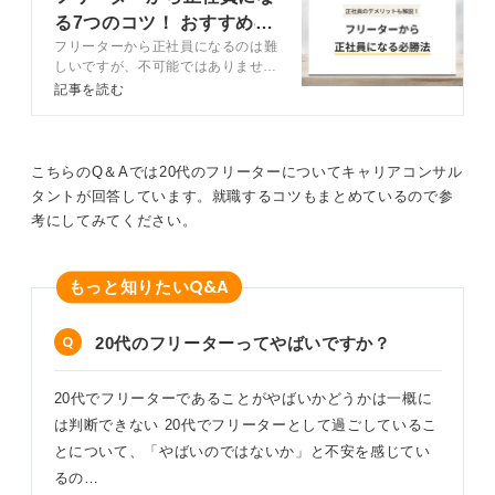
しかし、フリーター期間に何を学び、何を得たのか、そ
る7つのコツ！ おすすめの
してその経験が志望する仕事にどう活かせるのかを具体
フリーターから正社員になるのは難
職種も紹介
的に説明することで正社員の道が開けてきます。
しいですが、不可能ではありませ
ん。記事では、フリーターから正社
記事を読む
単に「生活が苦しいから」「安定したいから」といった
員になるメリットやなり方、選考通
過率を上げるコツをキャリアコンサ
理由だけでは、採用担当者に響かない可能性が高いで
ルタントと解説します。採用率が高
す。
い傾向にあるおすすめの職種も紹介
こちらのQ＆Aでは20代のフリーターについてキャリアコンサル
するので、参考にして選考を突破し
アルバイト経験を通じて培ったビジネスマナーやコミュ
タントが回答しています。就職するコツもまとめているので参
ましょう。
ニケーション能力など、ビジネスパーソンとしての基礎
考にしてみてください。
力をアピールしましょう。社会人スキルが備わっている
と伝えることが必要です。
Q&A
もっと知りたい
0
20代のフリーターってやばいですか？
20代でフリーターであることがやばいかどうかは一概に
は判断できない 20代でフリーターとして過ごしているこ
とについて、「やばいのではないか」と不安を感じてい
るの…