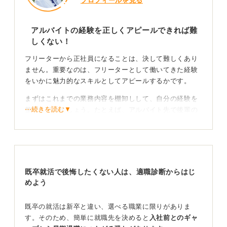
プロフィールを見る
アルバイトの経験を正しくアピールできれば難
しくない！
フリーターから正社員になることは、決して難しくあり
ません。重要なのは、フリーターとして働いてきた経験
をいかに魅力的なスキルとしてアピールするかです。
まずはこれまでの業務内容を棚卸しして、自分の経験を
⋯続きを読む▼
整理してみましょう。たとえば、アルバイト先で後輩の
指導を任された経験はありませんか。
それは立派な教育・マネジメント経験です。シフトを組
んだ経験は管理能力、発注業務は在庫管理能力としてア
ピールできます。こうした経験は、正社員であってもな
既卒就活で後悔したくない人は、適職診断からはじ
かなか機会がない人もいるため、貴重な強みになりえま
めよう
す。
既卒の就活は新卒と違い、選べる職業に限りがありま
す。そのため、簡単に就職先を決めると
入社前とのギャ
なぜ今なのか？ 背景を自分の言葉で説明しよう！