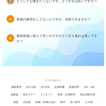
3
どうしても働きたくないです。どうすれば良いですか？
4
面接の練習をしてないんですが、合格できますか？
最終面接に落ちて辛いのですがどう立ち直れば良いです
5
か？
Category
書類選考
自己分析
自己PR
志望動機
面接対策
GD・GW
面接後
就活マナー
インターン
業界・企業研究
筆記試験対策
資格
内定後
就職・転職の悩み
既卒
第二新卒
その他