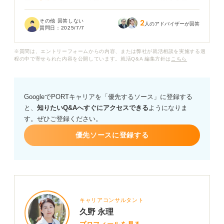
す。年齢を重ねるほど難しくなるという話も聞きます
が、実際のところはどうなのでしょうか？
その他 回答しない
2
人のアドバイザーが回答
質問日：
2025/7/7
フリーターの期間が長いと、やはり正社員の就職は不利
になるのでしょうか？ また、もしそうであれば、今から
※質問は、エントリーフォームからの内容、または弊社が就活相談を実施する過
正社員を目指すうえで、どのような点に注意して就職活
程の中で寄せられた内容を公開しています。就活Q&A 編集方針は
こちら
動を進めるべきでしょうか？ 何かアドバイスがあればお
願いいたします。
GoogleでPORTキャリアを「優先するソース」に登録する
と、
知りたいQ&Aへすぐにアクセスできる
ようになりま
す。ぜひご登録ください。
優先ソースに登録する
キャリアコンサルタント
久野 永理