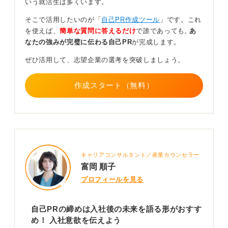
いう就活生は多くいます。
上記のように構成を整えたうえで、「この強みを活かし
そこで活用したいのが「
自己PR作成ツール
」です。これ
て、貴社に貢献したいと考えています」と入社後の意欲
を使えば、
簡単な質問に答えるだけ
で誰であっても,
あ
を示す形で締めると、非常にきれいにまとまり、あなた
なたの強みが完璧に伝わる自己PR
が完成します。
の熱意が伝わります。
ぜひ活用して、志望企業の選考を突破しましょう。
単に自分の強みを話して終わるのではなく、その力を入
社後にどう活かせるのかまで具体的に言及することで、
企業側もあなたが自社で活躍する姿をイメージしやすく
作成スタート（無料）
なるのです。
この一言が、あなたを採用するメリットを明確に示すも
のになります。
0
キャリアコンサルタント／産業カウンセラー
富岡 順子
プロフィールを見る
自己PRの締めは入社後の未来を語る形がおすす
め！ 入社意欲を伝えよう