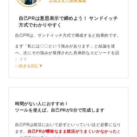
プロフィールを見る
自己PRは意思表示で締めよう！ サンドイッチ
方式でわかりやすく
自己PRは、サンドイッチ方式で構成すると効果的です。
まず「私には〇〇という強みがあります」と結論を述
べ、次にその強みが発揮された具体的なエピソードを話
します。
⋯続きを読む▼
そして最後に「以上の経験から、私には〇〇という強み
があると考えています」と再び結論でまとめることで、
話の要点が明確になり、相手の記憶に残りやすくなるで
しょう。
最初に結論を伝えることで、面接官は「これから強みの
時間がない人におすすめ！
話が始まるのだな」と聞く姿勢を整えることができるた
ツールを使えば、自己PRが3分で完成します
めおすすめです。
自己PRは就活において必ずといっていいほど必要になり
最後の一押し！ 貴社への貢献意欲で熱意を伝えよう
ます。
自己PRが曖昧なまま就活がうまくいかなかった
と