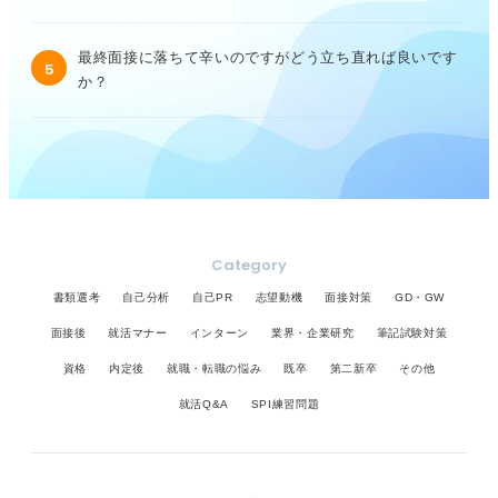
最終面接に落ちて辛いのですがどう立ち直れば良いです
5
か？
Category
書類選考
自己分析
自己PR
志望動機
面接対策
GD・GW
面接後
就活マナー
インターン
業界・企業研究
筆記試験対策
資格
内定後
就職・転職の悩み
既卒
第二新卒
その他
就活Q&A
SPI練習問題