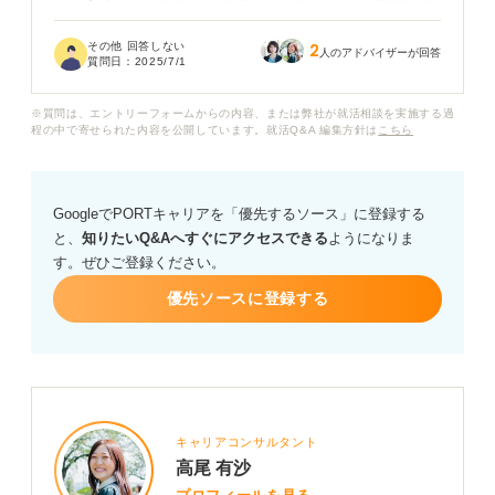
となくイメージできるんですが、最後どういう方向性に
持っていくべきなのかわからず、漠然と「以上です」で
その他 回答しない
2
終わらせてしまっています。
人のアドバイザーが回答
質問日：
2025/7/1
面接官に良い印象を残すためには、どのような言葉で自
※質問は、エントリーフォームからの内容、または弊社が就活相談を実施する過
己PRを締めくくるのが良いのでしょうか？ 締め方の例
程の中で寄せられた内容を公開しています。就活Q&A 編集方針は
こちら
や、伝え方のコツがあれば教えていただきたいです。
GoogleでPORTキャリアを「優先するソース」に登録する
と、
知りたいQ&Aへすぐにアクセスできる
ようになりま
す。ぜひご登録ください。
優先ソースに登録する
キャリアコンサルタント
高尾 有沙