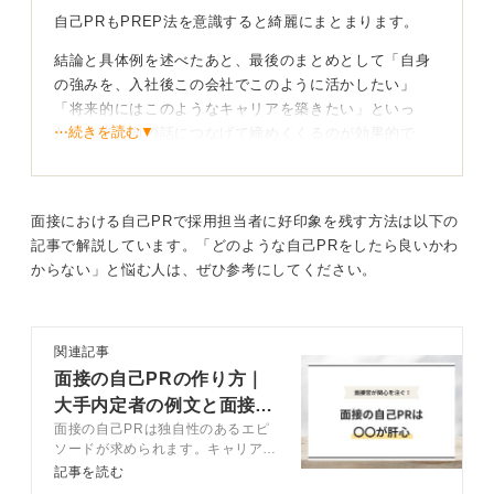
自己PRもPREP法を意識すると綺麗にまとまります。
結論と具体例を述べたあと、最後のまとめとして「自身
の強みを、入社後この会社でこのように活かしたい」
「将来的にはこのようなキャリアを築きたい」といっ
⋯続きを読む▼
た、未来志向の話につなげて締めくくるのが効果的で
す。
これにより、あなたの入社意欲と将来性を示すことがで
きます。
面接における自己PRで採用担当者に好印象を残す方法は以下の
記事で解説しています。「どのような自己PRをしたら良いかわ
からない」と悩む人は、ぜひ参考にしてください。
自己PRの長さは1分半が目安！ 簡潔に要点を伝える
練習を
自己PRの長さは1〜1分半くらいが理想的です。長くても
関連記事
2分以内に収めるようにしましょう。
面接の自己PRの作り方｜
大手内定者の例文と面接官
2分を超えると、話が長いという印象を与えてしまう可能
面接の自己PRは独自性のあるエピ
の評価基準も公開
性があります。時間を計りながら、簡潔に要点を伝える
ソードが求められます。キャリアコ
練習を重ねることが重要です。
ンサルタントが自己PRで盛り込む
記事を読む
べき内容や作成方法を例文と解説。