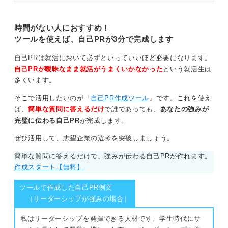
記事を参考に独自性のある自己PR
0
を作成し、他の学生と差別化して面
接を突破しましょう。
時間がない人におすすめ！
ツールを使えば、自己PRが3分で完成します
自己PRは就活において必ずといっていいほど必要になります。
自己PRが曖昧なまま就活がうまくいかなかった
という就活生は
多くいます。
そこで活用したいのが「
自己PR作成ツール
」です。これを使え
ば、
簡単な質問に答えるだけ
で誰であっても、
あなたの強みが
完璧に伝わる自己PR
が完成します。
ぜひ活用して、志望企業の選考を突破しましょう。
簡単な質問に答えるだけで、強みが伝わる自己PRが作れます。
作成スタート【無料】
ツールで作成した自己PR例文
（リーダーシップが強みの場合）
私はリーダーシップを発揮できる人材です。学生時代にサ