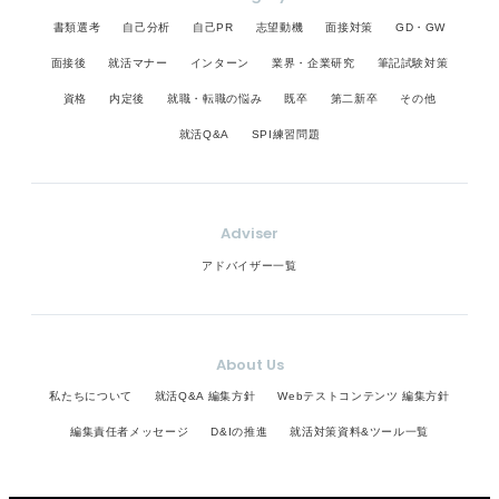
書類選考
自己分析
自己PR
志望動機
面接対策
GD・GW
面接後
就活マナー
インターン
業界・企業研究
筆記試験対策
資格
内定後
就職・転職の悩み
既卒
第二新卒
その他
就活Q&A
SPI練習問題
Adviser
アドバイザー一覧
About Us
私たちについて
就活Q&A 編集方針
Webテストコンテンツ 編集方針
編集責任者メッセージ
D&Iの推進
就活対策資料&ツール一覧