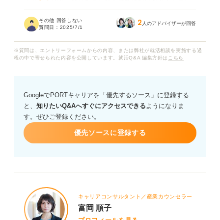
ると、より深い部分を見られるのではないかと不安でい
っぱいです。
その他 回答しない
2
人のアドバイザーが回答
質問日：
2025/7/1
前日である今日は具体的に何を準備し、どのような心構
えで臨めば良いのかわかりません。一次面接とは違う対
※質問は、エントリーフォームからの内容、または弊社が就活相談を実施する過
策が必要なのでしょうか？
程の中で寄せられた内容を公開しています。就活Q&A 編集方針は
こちら
二次面接の前日にやるべきこと、確認しておくべきポイ
ントなど、具体的なアドバイスをいただけると嬉しいで
GoogleでPORTキャリアを「優先するソース」に登録する
す。
と、
知りたいQ&Aへすぐにアクセスできる
ようになりま
す。ぜひご登録ください。
優先ソースに登録する
キャリアコンサルタント／産業カウンセラー
富岡 順子