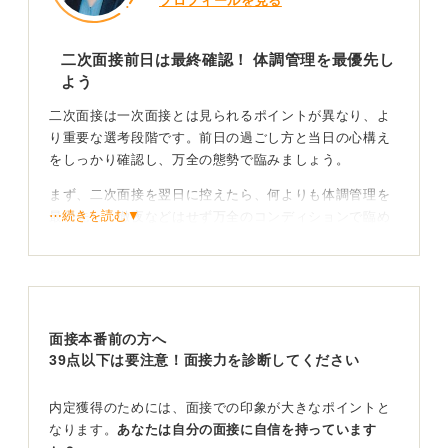
プロフィールを見る
二次面接前日は最終確認！ 体調管理を最優先し
よう
二次面接は一次面接とは見られるポイントが異なり、よ
り重要な選考段階です。前日の過ごし方と当日の心構え
をしっかり確認し、万全の態勢で臨みましょう。
まず、二次面接を翌日に控えたら、何よりも体調管理を
⋯続きを読む▼
最優先し、徹夜などはせず万全のコンディションで臨め
るようにしてください。
そのうえで精神的な準備として、提出したESを読み返し
て内容を再確認したり、入社への熱意を込めて語れるか
を確認したりするために、模擬面接を数回、軽くおこな
面接本番前の方へ
うのが効果的です。
39点以下は要注意！面接力を診断してください
やりすぎは禁物ですが、不安な点を解消する程度に留め
ておくと、自信につながります。
内定獲得のためには、面接での印象が大きなポイントと
なります。
あなたは自分の面接に自信を持っています
この準備をするうえで特に意識すべきなのが、一次面接