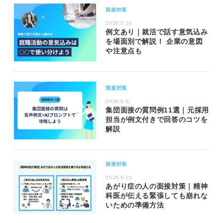
面接対策
2026.5.14
例文あり｜就活で話す意気込み
を場面別で解説！ 企業の意図
や注意点も
面接対策
2026.8.6
集団面接の質問例11選｜元採用
担当が例文付きで回答のコツを
解説
面接対策
2026.6.23
あがり症の人の面接対策｜精神
科医が伝える緊張しても崩れな
いための準備方法