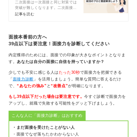
二次面接は一次面接と同じ対策では
生の特徴を解説
突破が難しくなります。二次面接の
企業の公式サイトや最新のニュースリリースなどを確認
特徴や評価基準を理解しておきまし
記事を読む
し、自分のやりたいことと企業の方向性がどう合致する
ょう。この記事では、5つの対策法
のかを説明できるようにしておきましょう。
や他の学生と差別化するコツ、深掘
りに対する回答例文などをキャリア
そのうえで、心身のコンディションを整えることも大切
コンサルタントが解説します。
面接本番前の方へ
です。十分な睡眠を取り、万全の体調で臨むことを心掛
39点以下は要注意！面接力を診断してください
けてください。
内定獲得のためには、面接での印象が大きなポイントとなりま
す。
あなたは自分の面接に自信を持っていますか？
0
少しでも不安に感じる人は
たった30秒
で面接力を把握できる
「
面接力診断
」を活用しましょう。簡単な質問に答えるだけ
で、
“あなたの強み”
と
“改善点”
が明確になります。
もし39点以下だった場合は要注意です。
今すぐ診断で面接力を
アップし、就職で失敗する可能性をグッと下げましょう。
こんな人に「面接力診断」はおすすめ
・まだ面接を受けたことがない人
・面接でなぜ落ちたかわからない人