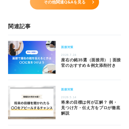
その他関連Q&Aを見る
関連記事
面接対策
2026.7.24
座右の銘35選（面接用）｜面接
官のおすすめ＆例文添削付き
面接対策
2026.5.14
将来の目標は何が正解？ 例・
見つけ方・伝え方をプロが徹底
解説