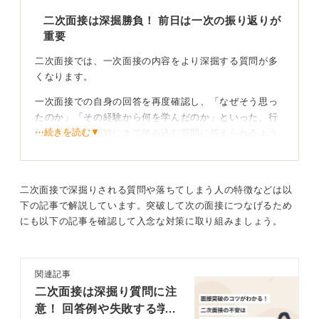
に行く」という気持ちで、自信を持って臨んでくださ
二次面接は深掘勝負！ 前日は一次の振り返りが
い。応援しています。
重要
0
二次面接では、一次面接の内容をより深掘する質問が多
くなります。
一次面接での自身の回答を再度確認し、「なぜそう思っ
たのか」「その経験から何を学んだのか」といった、行
⋯続きを読む▼
動の背景や価値観にまで踏み込む質問に答えられるよう
に準備しておきましょう。
自己分析をさらに深め、自分の言葉で語れるようにして
おくことが不可欠です。
二次面接で深掘りされる質問や落ちてしまう人の特徴などは以
下の記事で解説しています。突破して次の面接につなげるため
にも以下の記事を確認して入念な対策に取り組みましょう。
企業研究も忘れずに！ 入社後のビジョンを具体的に
語ろう
また、「入社したら、当社のどの事業に関わりたいです
関連記事
か？」といった、企業や事業に対する理解度を問う具体
二次面接は深掘り質問に注
的な質問も増えるので、改めて企業研究をおこなうこと
意！ 回答例や失敗する学
が重要です。