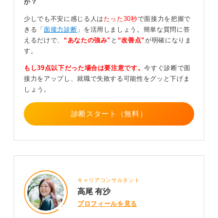
か？
との評価ポイントの違いです。
少しでも不安に感じる人は
たった30秒
で面接力を把握で
一次面接では基本的なマナーやコミュニケーション能力
きる「
面接力診断
」を活用しましょう。簡単な質問に答
が中心ですが、二次面接では面接官が「この人は入社
えるだけで、
“あなたの強み”
と
“改善点”
が明確になりま
後、具体的にどう活躍してくれるのだろうか」という、
す。
より実践的な視点であなたを見ています。
もし39点以下だった場合は要注意です。
今すぐ診断で面
そのため、「入社して何をしたいのか」「そのために
接力をアップし、就職で失敗する可能性をグッと下げま
今、何ができるのか、何をしているのか」を、具体的
しょう。
に、そして論理的に語れるように準備しておくことが不
可欠です。
診断スタート（無料）
自然体のあなたが一番！ 過度に心配せず臨もう
「テストされる」と身構えるのではなく、「面接官と対
話をしに行く」「自分の考えていることを、ぜひ聞いて
ほしい」という気持ちを持つことが大切でしょう。
キャリアコンサルタント
そのほうが余計な力が抜け、自然体で魅力的なあなたを
高尾 有沙
伝えることができる、良い面接になるはずです。
プロフィールを見る
しっかり準備をしたうえで、当日は「自分の考えを伝え