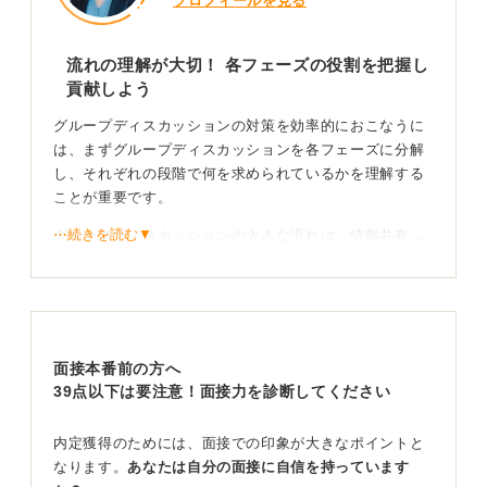
プロフィールを見る
流れの理解が大切！ 各フェーズの役割を把握し
貢献しよう
グループディスカッションの対策を効率的におこなうに
は、まずグループディスカッションを各フェーズに分解
し、それぞれの段階で何を求められているかを理解する
ことが重要です。
⋯続きを読む▼
グループディスカッションの大きな流れは、情報共有→
発散→収束→共有となります。この流れを意識すること
で、「今はアイデアを出す時間だな」「そろそろ意見を
まとめていくべきだな」といった時間管理のめどが立ち
やすくなるのです。
面接本番前の方へ
次に、各フェーズで求められる役割を考えましょう。
39点以下は要注意！面接力を診断してください
最初の「情報共有」では、提示されたテーマや問題の認
識をグループ全員で一致させます。ここで解釈にずれが
内定獲得のためには、面接での印象が大きなポイントと
あると議論が深まりません。「これはこういう理解で合
なります。
あなたは自分の面接に自信を持っています
っていますか？」などと確認し、視座を合わせることが