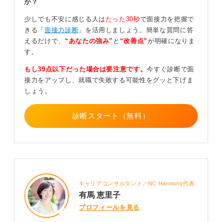
か？
大切です。
少しでも不安に感じる人は
たった30秒
で面接力を把握で
質より量！ ブレストでアイデア出しに慣れよう
きる「
面接力診断
」を活用しましょう。簡単な質問に答
えるだけで、
“あなたの強み”
と
“改善点”
が明確になりま
す。
次に発散のフェーズでは、どんどん意見やアイデアを出
していきます。意見が出しにくい人は、質より量を重視
もし39点以下だった場合は要注意です。
今すぐ診断で面
するブレインストーミングの練習が有効です。
接力をアップし、就職で失敗する可能性をグッと下げま
しょう。
本番ではほかの人の意見から連想を広げ、乗っかる形で
発言していくことも歓迎されます。
診断スタート（無料）
時間が半分ほど過ぎたら収束フェーズに移り、出された
意見を整理し、解決策を導きましょう。似た意見をまと
めるグルーピングや、複数の意見を掛け合わせてより良
いアイデアにする視点が重要です。
最後に、与えられたテーマに対して、論理が通り矛盾の
ない共有のためのまとめを作成します。
キャリアコンサルタント／NC Harmony代表
有馬 恵里子
0
プロフィールを見る