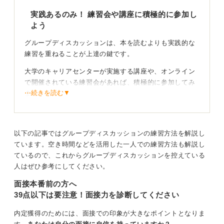
実践あるのみ！ 練習会や講座に積極的に参加し
よう
グループディスカッションは、本を読むよりも実践的な
練習を重ねることが上達の鍵です。
大学のキャリアセンターが実施する講座や、オンライン
で開催されている練習会があれば、積極的に参加してみ
⋯続きを読む▼
ましょう。
実際に参加することで、第三者から客観的なフィードバ
ックをもらえるという大きなメリットがあります。
以下の記事ではグループディスカッションの練習方法を解説し
ています。空き時間などを活用した一人での練習方法も解説し
解説動画で客観視！ 議論の流れと要点を学ぼう
ているので、これからグループディスカッションを控えている
人はぜひ参考にしてください。
一方で、自分が参加者になると、議論を客観的にみるこ
とが難しくなるという側面もあります。
面接本番前の方へ
39点以下は要注意！面接力を診断してください
その点を補うためには、YouTubeなどで公開されている
グループディスカッションの解説動画を視聴するのがお
内定獲得のためには、面接での印象が大きなポイントとなりま
すすめです。