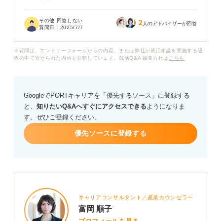
か、具体的な方法がわかりません。
その他 回答しない
2
グループディスカッションの練習として、皆さんが思う
人のアドバイザーが回答
質問日：
2025/7/7
おすすめの方法などはありますでしょうか？ 方法がいく
つかある場合は、それぞれどういう場合におすすめなの
※質問は、エントリーフォームからの内容、または弊社が就活相談を実施する過
か、メリットやデメリットも教えてほしいです。
程の中で寄せられた内容を公開しています。就活Q&A 編集方針は
こちら
特に、時間管理、議論の深掘り、意見のまとめ方など、
企業からの高評価につながる対策法があれば教えてくだ
GoogleでPORTキャリアを「優先するソース」に登録する
さい。よろしくお願いします！
と、
知りたいQ&Aへすぐにアクセスできる
ようになりま
す。ぜひご登録ください。
優先ソースに登録する
キャリアコンサルタント／産業カウンセラー
富岡 順子