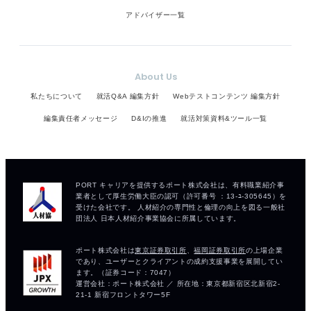
アドバイザー一覧
About Us
私たちについて
就活Q&A 編集方針
Webテストコンテンツ 編集方針
編集責任者メッセージ
D&Iの推進
就活対策資料&ツール一覧