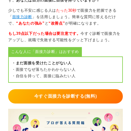
す。
あなたは自分の面接に自信を持っていますか？
客観的な視点で議論の流れや参加者の動きをみること
少しでも不安に感じる人は
たった30秒
で面接力を把握できる
で、評価されるポイントである協調性や、より高い視座
「
面接力診断
」を活用しましょう。簡単な質問に答えるだけ
からの意見の出し方などを学ぶことができます。
で、
“あなたの強み”
と
“改善点”
が明確になります。
もし39点以下だった場合は要注意です。
今すぐ診断で面接力を
0
アップし、就職で失敗する可能性をグッと下げましょう。
こんな人に「面接力診断」はおすすめ
・まだ面接を受けたことがない人
・面接でなぜ落ちたかわからない人
・自信を持って、面接に臨みたい人
今すぐ面接力を診断する(無料)