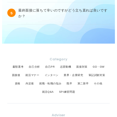
最終面接に落ちて辛いのですがどう立ち直れば良いです
5
か？
Category
書類選考
自己分析
自己PR
志望動機
面接対策
GD・GW
面接後
就活マナー
インターン
業界・企業研究
筆記試験対策
資格
内定後
就職・転職の悩み
既卒
第二新卒
その他
就活Q&A
SPI練習問題
Adviser