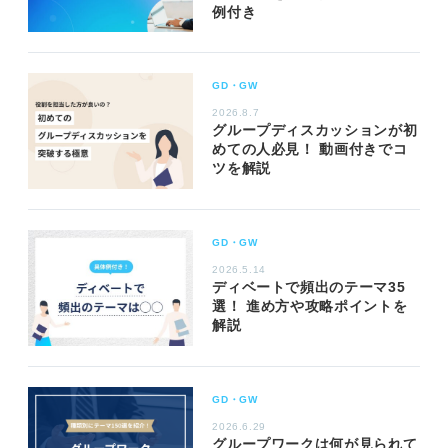
例付き
GD・GW
2026.8.7
グループディスカッションが初
めての人必見！ 動画付きでコ
ツを解説
GD・GW
2026.5.14
ディベートで頻出のテーマ35
選！ 進め方や攻略ポイントを
解説
GD・GW
2026.6.29
グループワークは何が見られて