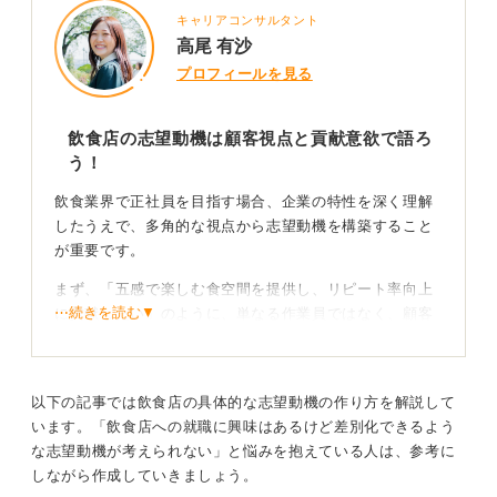
キャリアコンサルタント
高尾 有沙
プロフィールを見る
飲食店の志望動機は顧客視点と貢献意欲で語ろ
う！
飲食業界で正社員を目指す場合、企業の特性を深く理解
したうえで、多角的な視点から志望動機を構築すること
が重要です。
まず、「五感で楽しむ食空間を提供し、リピート率向上
⋯続きを読む▼
に貢献したい」のように、単なる作業員ではなく、顧客
への価値提供という視点を持つことが大切です。
次に、「アルバイト経験で接客の満足度を改善した」な
ど、具体的な経験がその企業でどう活かせるかを明確に
以下の記事では飲食店の具体的な志望動機の作り方を解説して
伝えましょう。
います。「飲食店への就職に興味はあるけど差別化できるよう
な志望動機が考えられない」と悩みを抱えている人は、参考に
しながら作成していきましょう。