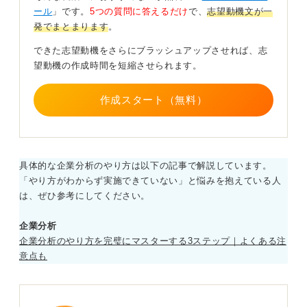
ール
」です。
5つの質問に答えるだけ
で、
志望動機文が一
具体的なエピソードで説得力を持たせよう
発でまとまります
。
できた志望動機をさらにブラッシュアップさせれば、志
望動機の作成時間を短縮させられます。
たとえば、過去のアルバイト経験から「顧客に喜んでも
らうことのやりがい」に気づいたエピソードや、その企
作成スタート（無料）
業を実際に利用したときに「スタッフの素晴らしいサー
ビスに感動した」経験などを盛り込むと、志望動機に説
得力が生まれます。
また、チームで働くことが多いため、「チームの一員と
具体的な企業分析のやり方は以下の記事で解説しています。
してどのように働きたいか」という視点も大切です。
「やり方がわからず実施できていない」と悩みを抱えている人
自身のキャリアプランと、その企業で働くことの接点を
は、ぜひ参考にしてください。
明確に示すことで、あなたの熱意が伝わるはずです。
企業分析
0
企業分析のやり方を完璧にマスターする3ステップ｜よくある注
意点も