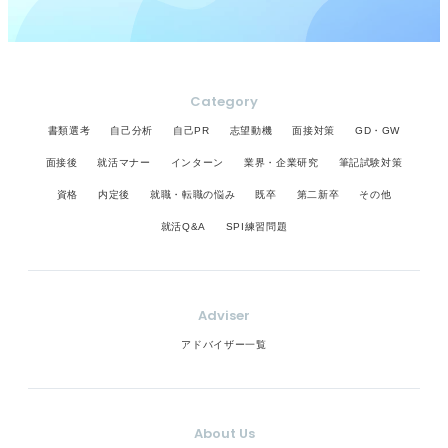
Category
書類選考
自己分析
自己PR
志望動機
面接対策
GD・GW
面接後
就活マナー
インターン
業界・企業研究
筆記試験対策
資格
内定後
就職・転職の悩み
既卒
第二新卒
その他
就活Q&A
SPI練習問題
Adviser
アドバイザー一覧
About Us