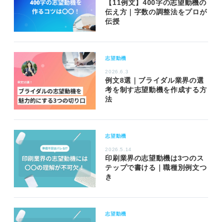
【11例文】400字の志望動機の
伝え方｜字数の調整法をプロが
伝授
志望動機
2026.6.3
例文8選｜ブライダル業界の選
考を制す志望動機を作成する方
法
志望動機
2026.5.14
印刷業界の志望動機は3つのス
テップで書ける｜職種別例文つ
き
志望動機