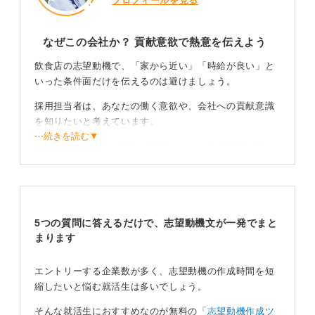
プロフィールを見る
なぜこの会社か？ 貢献意欲で熱意を伝えよう
飲食店の志望動機で、「家から近い」「時給が良い」と
いった条件面だけを伝えるのは避けましょう。
採用担当者は、あなたの働く意欲や、会社への貢献意識
を知りたいと考えています。
⋯続きを読む▼
それよりも、「なぜ数ある業界のなかで飲食業界を選ん
だのか」「そのなかでも、なぜこの会社なのか」「入社
後、どのように貢献し、成長していきたいのか」という
点を具体的に伝えることが重要です。
そのためには、業界研究と企業研究が欠かせません。
5つの質問に答えるだけで、志望動機文が一発でまと
まります
その企業の理念や、提供しているサービスの特徴などを
深く理解したうえで、自分の言葉で語れるように準備し
エントリーする企業数が多く、志望動機の作成時間を短
ましょう。
縮したいと悩む就活生は多いでしょう。
そんな就活生におすすめなのが無料の「
志望動機作成ツ