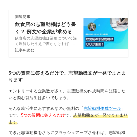
待遇面は最後に触れるおまけと考えよう
関連記事
飲食店の志望動機はどう書
最後に、「貴社の地域密着戦略と、私の地元への愛着心
く？ 例文や企業が求める
を掛け合わせ、常連の顧客を増やしていきたい」という
飲食店の志望動機は業務について深
スキルを解説
ように、企業の方向性とあなたの志向性が一致している
く理解したうえで書かなければ、印
象に残る内容になりにくいです。こ
記事を読む
ことを示します。
の記事では、飲食店の志望動機の考
え方や伝え方をキャリアコンサルタ
このように、自分の希望、これまでの経験、そして企業
ントと解説します。飲食店志望者は
の方向性という3つの要素を合致させて伝えることで、説
ぜひ参考にしてください。
5つの質問に答えるだけで、志望動機文が一発でまとま
得力のある志望動機となります。
ります
まかないや通勤距離という待遇面は、あくまで働き続け
エントリーする企業数が多く、志望動機の作成時間を短縮した
るうえでの現実的なメリットとして、最後に補足するく
いと悩む就活生は多いでしょう。
らいにとどめると良いでしょう。
そんな就活生におすすめなのが無料の「
志望動機作成ツール
」
0
です。
5つの質問に答えるだけ
で、
志望動機文が一発でまとまり
ます
。
できた志望動機をさらにブラッシュアップさせれば、志望動機