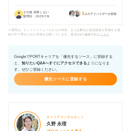
本音では「家から近くて通いやすい」「まかないがあ
る」といった理由もあるのですが、それだけでは印象が
その他 回答しない
2
良くない気がして、どう伝えるべきか迷っています。
人のアドバイザーが回答
質問日：
2025/7/8
飲食業界ならではのポイントを押さえた、採用担当者に
※質問は、エントリーフォームからの内容、または弊社が就活相談を実施する過
響く志望動機の伝え方を知りたいです。お客様へのサー
程の中で寄せられた内容を公開しています。就活Q&A 編集方針は
こちら
ビス意識やチームで働く姿勢など、アピールすべきポイ
ントとその伝え方について、具体的なアドバイスをいた
だけると助かります。
GoogleでPORTキャリアを「優先するソース」に登録する
と、
知りたいQ&Aへすぐにアクセスできる
ようになりま
す。ぜひご登録ください。
優先ソースに登録する
キャリアコンサルタント
久野 永理