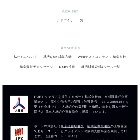
Adviser
アドバイザー一覧
About Us
私たちについて
就活Q&A 編集方針
Webテストコンテンツ 編集方針
編集責任者メッセージ
D&Iの推進
就活対策資料&ツール一覧