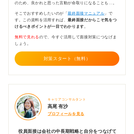
のため、良かれと思った言動が命取りになることも…。
献できると思っています」みたいなビジョンを語れた
ら、説得力がグッと増しますよ。
そこでおすすめしたいのが「
最終面接マニュアル
」で
す。この資料を活用すれば、
最終面接だからこそ気をつ
これまでの選考より少し深掘り！ 自分の言葉で語れ
けるべきポイントが一目でわかります
。
る準備を
無料で見れる
ので、今すぐ活用して面接対策につなげま
しょう。
あとは、企業ホームページ（HP）やニュースを見返し
て、「自分がこの会社のどこに共感しているか」を再確
認しておくと安心です。
対策スタート（無料）
このように、特別な対策は必要ありません。
これまでの自分を、ちょっとだけ深掘りして挑んでくだ
さいね！ 応援しています！
0
キャリアコンサルタント
高尾 有沙
プロフィールを見る
役員面接は会社の中長期戦略と自分をつなげて