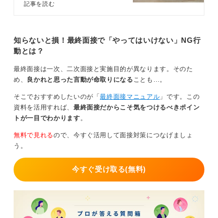
専門性を、会社のミッションやバリューと絡めて60秒程
なことはありません。役員面接でも
記事を読む
落ちることは十分にあるため対策は
度で語れるように整理しておきましょう。
不可欠です。この記事ではキャリア
コンサルタントとともに、役員面接
また、過去の成果を語る際は、具体的な「数字
でよく聞かれる質問と回答例、対策
知らないと損！最終面接で「やってはいけない」NG行
（KPI）」を用いて、その成果を別の環境でも再現でき
法を解説します。
動とは？
る「プロセス」とセットで提示すると、説得力が格段に
増します。
最終面接は一次、二次面接と実施目的が異なります。そのた
最後に、面接の締めくくりとなる逆質問では、「〇〇様
め、
良かれと思った言動が命取りになる
ことも…。
（役員）がこの会社への入社を決められた理由は何です
そこでおすすめしたいのが「
最終面接マニュアル
」です。この
か？」といった、相手の人柄や価値観に触れる質問をす
資料を活用すれば、
最終面接だからこそ気をつけるべきポイン
ると、単なる情報収集に留まらず、信頼関係の構築にも
トが一目でわかります
。
つながり、良い印象を残すことができるでしょう。
無料で見れる
ので、今すぐ活用して面接対策につなげましょ
0
う。
今すぐ受け取る(無料)