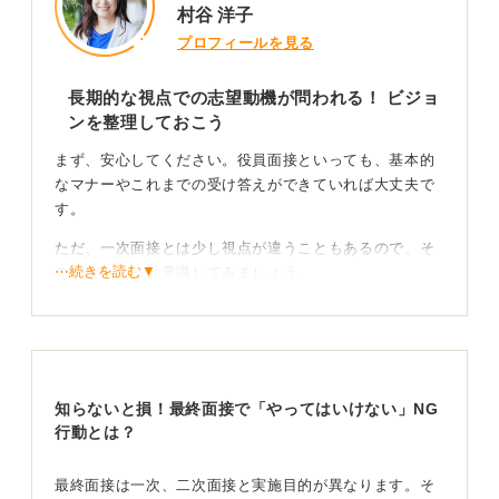
村谷 洋子
プロフィールを見る
長期的な視点での志望動機が問われる！ ビジョ
ンを整理しておこう
まず、安心してください。役員面接といっても、基本的
なマナーやこれまでの受け答えができていれば大丈夫で
す。
ただ、一次面接とは少し視点が違うこともあるので、そ
⋯続きを読む▼
こだけちょっと意識してみましょう。
たとえば、役員の人は「この人、本当にうちの会社に合
いそうかな？」「長く活躍してくれそうかな？」という
最終チェックをしているような感覚です。
だからこそ、「なぜこの会社なのか？」「どんな仕事を
知らないと損！最終面接で「やってはいけない」NG
したいのか？」という部分を、熱意をもって少し長期的
行動とは？
な目線で伝えられるようにしておくと良いですね。
最終面接は一次、二次面接と実施目的が異なります。そ
「5年後こうなっていたい」とか、「私はこんなふうに貢