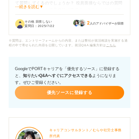
て質問してくるのでしょうか？ 役員面接ならではの質問
⋯続きを読む▼
傾向や、対策として具体的に準備すべきことがあれば教
えていただきたいです。
その他 回答しない
2
人のアドバイザーが回答
質問日：
2025/7/22
※質問は、エントリーフォームからの内容、または弊社が就活相談を実施する過
程の中で寄せられた内容を公開しています。就活Q&A 編集方針は
こちら
GoogleでPORTキャリアを「優先するソース」に登録する
と、
知りたいQ&Aへすぐにアクセスできる
ようになりま
す。ぜひご登録ください。
優先ソースに登録する
キャリアコンサルタント／むらや社労士事務
所代表