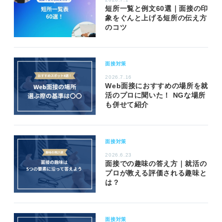
短所一覧と例文60選｜面接の印
象をぐんと上げる短所の伝え方
のコツ
面接対策
2026.7.16
Web面接におすすめの場所を就
活のプロに聞いた！ NGな場所
も併せて紹介
面接対策
2026.6.23
面接での趣味の答え方｜就活の
プロが教える評価される趣味と
は？
面接対策