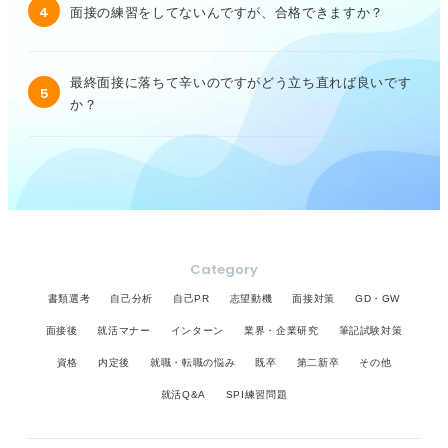
4
面接の練習をしてないんですが、合格できますか？
最終面接に落ちて辛いのですがどう立ち直れば良いです
5
か？
Category
書類選考
自己分析
自己PR
志望動機
面接対策
GD・GW
面接後
就活マナー
インターン
業界・企業研究
筆記試験対策
資格
内定後
就職・転職の悩み
既卒
第二新卒
その他
就活Q&A
SPI練習問題