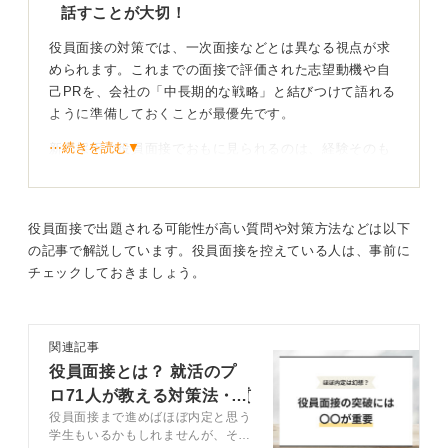
話すことが大切！
役員面接の対策では、一次面接などとは異なる視点が求
められます。これまでの面接で評価された志望動機や自
己PRを、会社の「中長期的な戦略」と結びつけて語れる
ように準備しておくことが最優先です。
⋯続きを読む▼
新卒採用の役員面接でおもに見られるのは、経験そのも
のよりも、その経験から推測できる「ポテンシャル」
や、会社の「カルチャー・ミッション」との親和性でし
ょう。
役員面接で出題される可能性が高い質問や対策方法などは以下
役員は会社の未来を見据えて採用活動をおこなっている
の記事で解説しています。役員面接を控えている人は、事前に
ため、候補者が将来どのように成長し、会社に貢献して
チェックしておきましょう。
いきたいかというビジョンを伝えることが、高く評価さ
れます。
関連記事
逆質問も有効活用！ 相手の人柄に触れる質問で印象
役員面接とは？ 就活のプ
を残そう
ロ71人が教える対策法・質
役員面接まで進めばほぼ内定と思う
問例・合格基準
そのポテンシャルを効果的に示すために、自身の強みや
学生もいるかもしれませんが、そん