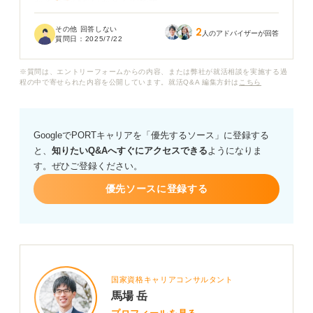
かるのではないかと不安です。
その他 回答しない
2
しかし、もし可能であれば、選考が進む前に企業理解を
人のアドバイザーが回答
質問日：
2025/7/22
深めたり、社員の方の生の声を聞いたりしたいという気
持ちもあります。
※質問は、エントリーフォームからの内容、または弊社が就活相談を実施する過
程の中で寄せられた内容を公開しています。就活Q&A 編集方針は
こちら
ES提出後にOB訪問をしても問題ないのでしょうか？ も
し可能であれば、どのような点に気を付けてOB訪問を申
し込めば良いか、具体的なアドバイスをお願いします。
GoogleでPORTキャリアを「優先するソース」に登録する
と、
知りたいQ&Aへすぐにアクセスできる
ようになりま
す。ぜひご登録ください。
優先ソースに登録する
国家資格キャリアコンサルタント
馬場 岳