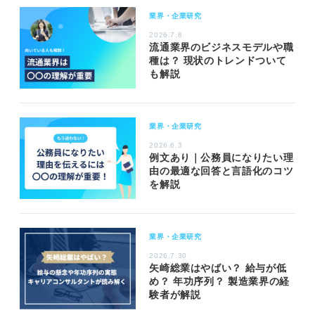
業界・企業研究
2026.7.8
流通業界のビジネスモデルや職
種は？ 現状のトレンドついて
も解説
業界・企業研究
2026.6.3
例文あり｜公務員になりたい理
由の最適な回答と言語化のコツ
を解説
業界・企業研究
2026.7.30
矢崎総業はやばい？ 給与が低
め？ 年功序列？ 製造業界の経
験者が解説