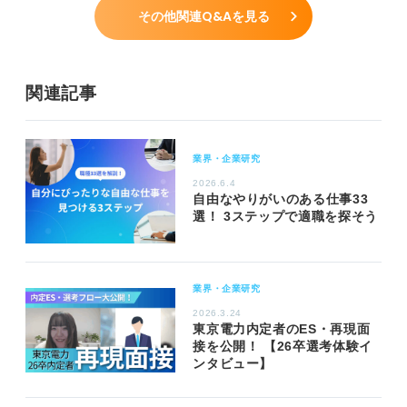
その他関連Q&Aを見る
関連記事
業界・企業研究
2026.6.4
自由なやりがいのある仕事33
選！ 3ステップで適職を探そう
業界・企業研究
2026.3.24
東京電力内定者のES・再現面
接を公開！ 【26卒選考体験イ
ンタビュー】