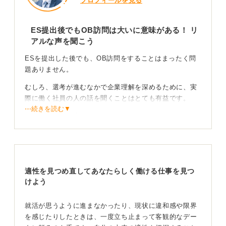
プロフィールを見る
ES提出後でもOB訪問は大いに意味がある！ リ
アルな声を聞こう
ESを提出した後でも、OB訪問をすることはまったく問
題ありません。
むしろ、選考が進むなかで企業理解を深めるために、実
際に働く社員の人の話を聞くことはとても有益です。
⋯続きを読む▼
企業の雰囲気や実際の仕事の様子、キャリアパスなど、
公式な情報だけではわからないリアルな声を知ること
で、志望度の確認や面接での具体的な質問にもつながり
ます。
適性を見つめ直してあなたらしく働ける仕事を見つ
打診はメールが基本！ 時間を有効活用するために質
けよう
問は事前に準備
就活が思うように進まなかったり、現状に違和感や限界
ただし、OB訪問を申し込む際にはいくつか気を付けたい
を感じたりしたときは、一度立ち止まって客観的なデー
ポイントがあります。まず、相手の忙しさを考慮し、丁