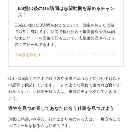
ES提出後のOB訪問は志望動機を深めるチャン
ス！
ES提出後にOB訪問をおこなことは、面接を控えた段階
で非常に有効です。訪問で得た社内の最新情報や具体的
なエピソードを面接で語ることで、志望度の高さをより
強くアピールできます。
⋯続きを読む▼
依頼メールの件名は「【〇〇大学・氏名】OB訪問のお願
い」とし、本文で「ESは提出済みですが、貴社への理解
をさらに深めたくご連絡いたしました」と理由を明確に
伝えましょう。
OB・OG訪問のアポの取り方や実際の流れなどについては以下
時間がなければ30分のオンラインでの面談をお願いする
の記事で解説しています。「どのような流れで進めれば良いか
のも一つの手です。
わからない」と疑問を持つ人は、事前にチェックしておきまし
ょう。
ESの内容に肉付け！ 具体的な質問で疑問をすべて解
適性を見つめ直してあなたに合う仕事を見つけよう
決
現状に戸惑いや不安、行き詰まり感のある人は、一度立ち止ま
ES提出後の訪問で最も重要なのは、質問の目的を「ES
ってツールを頼るのも効果的です。
に書いた内容を補強し、具体性を持たせる（肉付けす