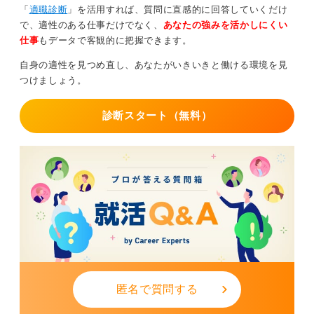
「
適職診断
」を活用すれば、質問に直感的に回答していくだけ
る）ための根拠探し」に設定することです。
で、適性のある仕事だけでなく、
あなたの強みを活かしにくい
たとえば、ESで「貴社のグローバルな点に魅力を感じ
仕事
もデータで客観的に把握できます。
た」と書いたなら、「社員として働くなかで、グローバ
自身の適性を見つめ直し、あなたがいきいきと働ける環境を見
ルさを実感する場面はありますか？」と質問してみまし
つけましょう。
ょう。
もし、そこで得た情報がESの内容と少し異なっていたと
診断スタート（無料）
しても、その情報をもとに面接での主張を修正・補強す
れば問題ありません。
「OB訪問で、グローバルという点以外にも〇〇という魅
力があることを知りました」と語ることで、より深く企
業研究をしている姿勢を示すことができます。
0
匿名で質問する