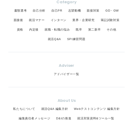
Category
書類選考
自己分析
自己PR
志望動機
面接対策
GD・GW
面接後
就活マナー
インターン
業界・企業研究
筆記試験対策
資格
内定後
就職・転職の悩み
既卒
第二新卒
その他
就活Q&A
SPI練習問題
Adviser
アドバイザー一覧
About Us
私たちについて
就活Q&A 編集方針
Webテストコンテンツ 編集方針
編集責任者メッセージ
D&Iの推進
就活対策資料&ツール一覧