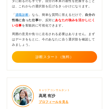
タに頼るのも手です。自分の本来の適性を把握すること
寧で簡潔なメールやメッセージで依頼をしましょう。
は、これからの選択肢を広げるきっかけになります。
たとえば、「選考中にさらに理解を深めたいので、短時
「
適職診断
」なら、簡単な質問に答えるだけで、
自分の
間でもお話を伺えれば幸いです」といった、相手の時間
性格に合った仕事
や、反対に
あなたの強みを活かしにく
を尊重する姿勢を示すことが大切です。
い仕事
を客観的に可視化できます。
また、質問内容を事前に整理し、具体的で失礼のない内
周囲の意見や焦りに左右される必要はありません。まず
容にすることで、相手も快く応じてくれやすくなりま
はデータをもとに、今のあなたに合う選択肢を確認して
す。
みましょう。
最後に、OB訪問で得た情報は自分の言葉で振り返り、面
接などでしっかり活かすことがポイントです。ES提出後
診断スタート（無料）
でも、積極的に情報収集して自分の納得感を高めていき
ましょう。
0
キャリアコンサルタント
高尾 有沙
プロフィールを見る