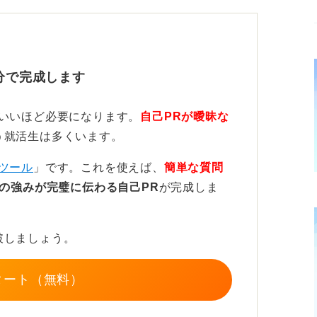
なかった人や、あるいは春採用で内定を決め
す。
前者はこれから就職活動を本格始動させます
分で完成します
度経験しているという違いがあります。
とに慣れていたり、面接も何度か経験してい
ていいほど必要になります。
自己PRが曖昧な
析や業界・企業研究を進めていたり、上手く
う就活生は多くいます。
り組むこともあります。
ツール
」です。これを使えば、
簡単な質問
、春採用から始めた人より集中して就活に時
の強みが完璧に伝わる自己PR
が完成しま
す。
破しましょう。
対してネガティブな先入観を持たないこ
タート（無料）
採用で想定通りの人数を確保できなかったこ