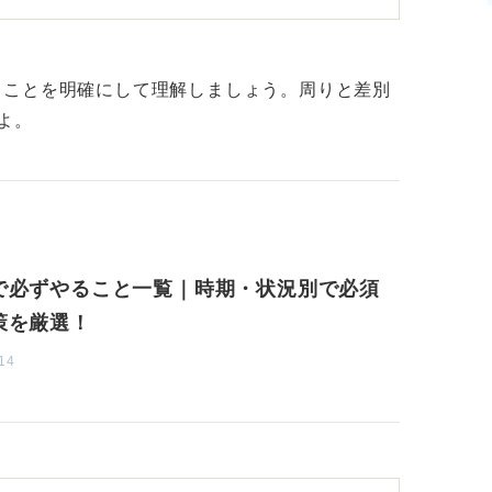
が少なかったケース、もしくは応募人数は十
者が想定より少なくなってしまったケースな
きことを明確にして理解しましょう。周りと差別
よ。
採用をすることを決めている場合もありま
機会をより多く設定しようとしていることが
業はブラックだから人が集まらないのかな」
で必ずやること一覧｜時期・状況別で必須
ど、あまり先入観を持たずに選考を受けるよ
策を厳選！
14
響されたものの見方をしてしまうので正確な
分とマッチする企業なのに、些細なことが気
るととても損です。