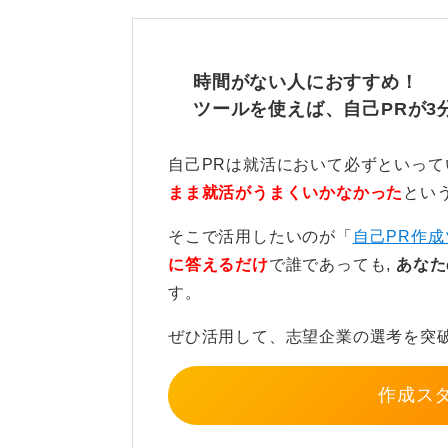
に就職活動に十分に時間をかけられ
きれなかった人が該当すると思いま
時間がない人におすすめ！
どのような違いがあるかというと、
ツールを使えば、自己PRが3
が、後者はすでに就職活動をある程
エントリーシート（ES）を書くこ
自己PRは就活において必ずといっ
る人も多いでしょう。その分自己分
まま就活がうまくいかなかった
とい
できていなかった人は再度そこに取
そこで活用したいのが「
自己PR作成
夏採用から就活を本格始動する人は
に答えるだけ
で誰であっても,
あなた
間を投資する意識が必要だと思いま
す。
ぜひ活用して、志望企業の選考を突
夏採用を実施している企業に
とも大切
作成ス
企業が夏採用をしている理由は、春