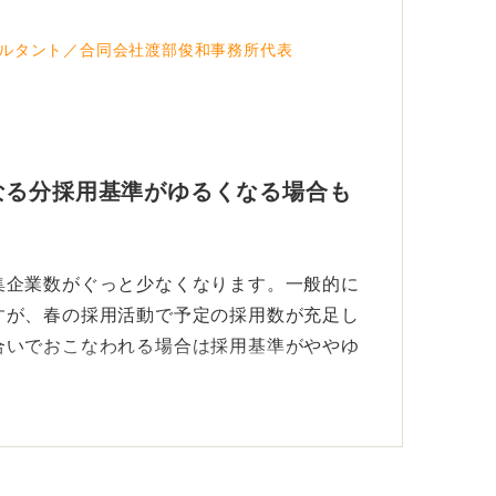
た人よりも情報や経験が少ないので、しっか
きことを調べたり、行動すべきときに行動す
ルタント／合同会社渡部俊和事務所代表
裏技的なことを狙うよりも当たり前のことを
します。
なる分採用基準がゆるくなる場合も
集企業数がぐっと少なくなります。一般的に
すが、春の採用活動で予定の採用数が充足し
合いでおこなわれる場合は採用基準がややゆ
企業側の状況によって変わってきますが、例
否基準そのものが春採用と大きく変わるわけ
問題ありません。