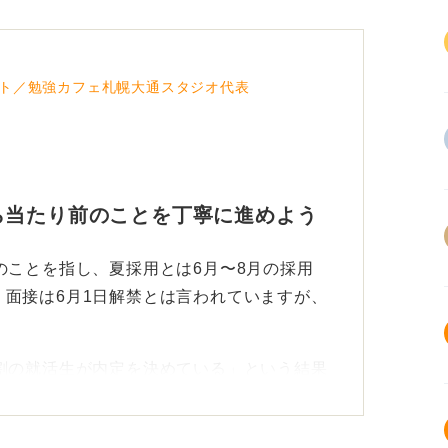
ト／勉強カフェ札幌大通スタジオ代表
ら当たり前のことを丁寧に進めよう
のことを指し、夏採用とは6月〜8月の採用
面接は6月1日解禁とは言われていますが、
割の就活生が内定を決めている」という結果
をメインにしていると考えられます。
んのように部活動や学業などで春採用の時期