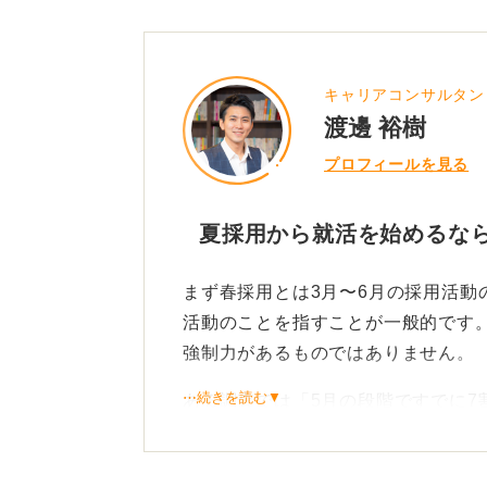
キャリアコンサルタン
渡邊 裕樹
プロフィールを見る
夏採用から就活を始めるな
まず春採用とは3月〜6月の採用活動
活動のことを指すことが一般的です。
強制力があるものではありません。
⋯続きを読む▼
ある調査では「5月の段階ですでに7
もあるので、企業も就活生も春採用
夏採用を考えている人は、質問者さ