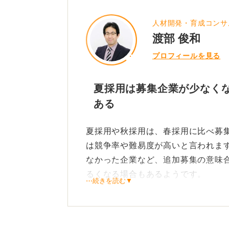
質問者さんは春採用から就活を始め
りと就活に時間を投資して調べるべ
人材開発・育成コンサ
ることが大切です。
渡部 俊和
焦る気持ちはあるかと思いますが、
プロフィールを見る
丁寧に実践していくことをおすすめ
夏採用は募集企業が少なく
ある
0
夏採用や秋採用は、春採用に比べ募
は競争率や難易度が高いと言われま
なかった企業など、追加募集の意味
るくなる場合もあるようです。
⋯続きを読む▼
応募者数と求人数の需給バランスは
年夏採用をおこなっている企業は採
ではないので対策も春採用と同様で