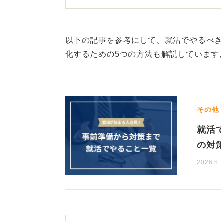
とが多いです。
理由はさまざまで、単純に応募人数
分でも選考を厳しくしたことで内定
以下の記事を参考にして、就活でやるべ
どが挙げられます。
化するための5つの方法も解説しています
また企業によっては、あらかじめ夏
す。それは、優秀な人材を獲得する
考えられます。
その他
理由は企業それぞれなので「この企
就活
とか「人気のない企業なのかな」な
の対
うにしましょう。
2026.5.
先入観を持って接すると、それに影
判断ができなくなります。本当は自
になりすぎてよく思えなかったりす