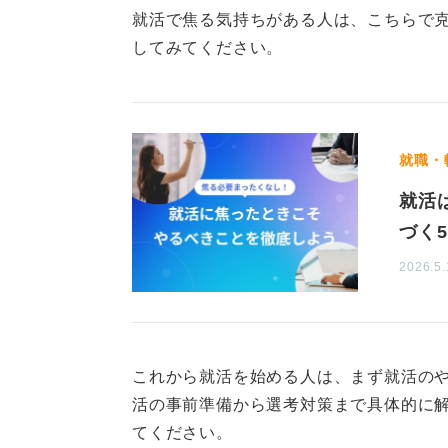
就活で焦る気持ちがある人は、こちらで
人が集まらないという理由で夏採用
してみてください。
対策が変わるかと言えば変わらない
参考に準備してください。
夏採用を受けるのは春採用に
就職・
就活
夏採用と言われているのは、春採用終
短期間の採用活動になると考えられ
づく
あります。
2026.5.
夏に就活するのは部活動の影響のほ
ジュールが合わなかった人が多くな
どが併せておこなわれる場合もある
これから就活を始める人は、まず就活の
の対象者がいますよ。
活の事前準備から選考対策まで具体的に
てください。