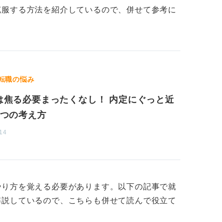
克服する方法を紹介しているので、併せて参考に
をおこなう中小企業の場合も、持ち物や面接
ので、あまり気にせず春採用と同様の情報を
応募できなかった学生が多い
転職の悩み
は焦る必要まったくなし！ 内定にぐっと近
了後の主に6～8月頃にかけておこなわれる
ます。厳密な定義はなく、秋採用との混同も
5つの考え方
14
かに、公務員試験や留学などで春採用のスケ
ります。企業によっては第二新卒者の選考な
ので春採用に比べてさまざまなプロフィール
やり方を覚える必要があります。以下の記事で就
解説しているので、こちらも併せて読んで役立て