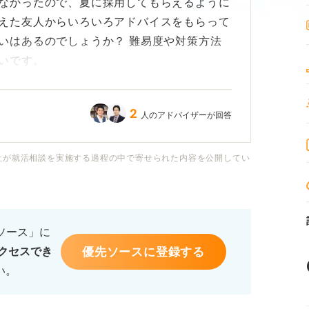
なかったので、夏に採用してもらえるように
えた友人からいろいろアドバイスをもらって
いはあるのでしょうか？ 難易度や対策方法
いです。
を終えていて正直焦りがあります。この時期
2
人のアドバイザーが回答
部活をしている人が中心になるのでしょう
活をする学生について知りたいです。
社が就活相談を実施する過程の中で寄せられた内容を公開してい
を終えている企業も見られますが、夏まで採
いところが多いのでしょうか？ 就活を始め
るのは仕方ないことだと思いますが、有効な
るソース」に
併せてアドバイスいただけると嬉しいです。
優先ソースに登録する
クセスでき
い。