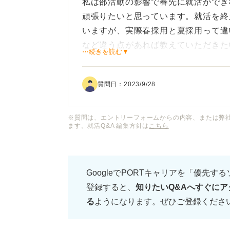
私は部活動の影響で春先に就活ができ
頑張りたいと思っています。就活を終
いますが、実際春採用と夏採用って違
など違う点があれば教えていただきた
⋯続きを読む▼
周りを見ると、ほとんどの学生が就活
質問日：
2023/9/28
に就活をしている人は、自分のように
か？ 競争相手にもなるので、夏に就
※質問は、エントリーフォームからの内容、または弊
ます。就活Q&A 編集方針は
こちら
また、一部の企業では選考の受付期限
用活動している企業って人が集まらな
るのが遅くなったため、選択肢が狭ま
GoogleでPORTキャリアを「優先す
企業の探し方などがあれば、そちらも
登録すると、
知りたいQ&Aへすぐにア
る
ようになります。ぜひご登録くださ