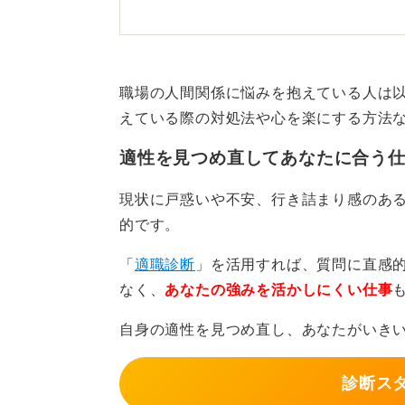
ただし、転職という大きな決断をす
天秤にかけることが重要です。
職場の人間関係に悩みを抱えている人は
コミュニケーションで解決で
えている際の対処法や心を楽にする方法
しよう
適性を見つめ直してあなたに合う
まず試してほしいのは、コミュニケ
現状に戸惑いや不安、行き詰まり感のあ
直接問題の相手に話すのが難しい場
的です。
てみましょう。状況を客観的に把握
「
適職診断
」を活用すれば、質問に直感
しれません。
なく、
あなたの強みを活かしにくい仕事
自身の適性を見つめ直し、あなたがいき
0
診断ス