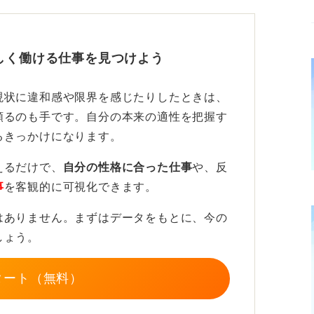
の糸口が見つかるかもしれません。
選考では前向きな内容に置き換えよう
しく働ける仕事を見つけよう
えではありません。
現状に違和感や限界を感じたりしたときは、
た際に、人間関係の不満をストレートに伝え
頼るのも手です。自分の本来の適性を把握す
も同じことになるのでは」という懸念を抱か
るきっかけになります。
えるだけで、
自分の性格に合った仕事
や、反
など、ポジティブな動機に転換して伝える工
事
を客観的に可視化できます。
はありません。まずはデータをもとに、今の
なかから見つけ出した本当の思いであること
しょう。
タート（無料）