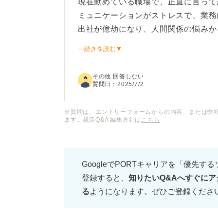
現在勤めている職場で、正直に言って
ミュニケーションがストレスで、業務
出社が億劫になり、人間関係の悩みか
⋯続きを読む▼
このような状況で、正直転職を考えて
うせまた人間関係に悩むことになるし、こ
その他 回答しない
質問日：
2025/7/2
※質問は、エントリーフォームからの内容、または弊
ます。就活Q&A 編集方針は
こちら
GoogleでPORTキャリアを「優先す
登録すると、
知りたいQ&Aへすぐにア
る
ようになります。ぜひご登録くださ