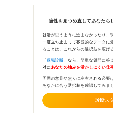
客観的な意見をもらうことで、解決
転職自体は甘えではない！ 
適性を見つめ直してあなたら
転職を考えること自体は、決して甘
就活が思うように進まなかったり、
ただ、面接で退職理由をたずねられ
一度立ち止まって客観的なデータに
ると、採用担当者に「うちの会社で
ることは、これからの選択肢を広げ
せる可能性があります。
「
適職診断
」なら、簡単な質問に答
「新しい環境で〇〇に挑戦したい」
対に
あなたの強みを活かしにくい仕
夫が必要です。
周囲の意見や焦りに左右される必要
ただし、それは嘘ではなく、自身の
あなたに合う選択肢を確認してみま
が大切です。
診断ス
0