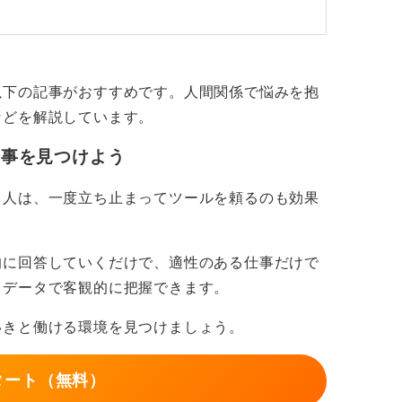
る前に、得られるものと失うものをしっかり
以下の記事がおすすめです。人間関係で悩みを抱
きるかも！ まずは信頼できる人に相談
などを解説しています。
仕事を見つけよう
ーションです。
る人は、一度立ち止まってツールを頼るのも効果
合は、周囲の信頼できる同僚や上司に相談し
し、解決の糸口を見つけることができるかも
的に回答していくだけで、適性のある仕事だけで
もデータで客観的に把握できます。
いきと働ける環境を見つけましょう。
タート（無料）