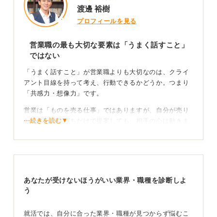
渡邊 裕樹
プロフィールを見る
営業職の最も大切な要素は「うまく話すこと」
ではない
「うまく話すこと」が営業職よりも大切なのは、クライ
アント目線を持って考え、行動できるかどうか。つまり
「共感力・想像力」です。
営業は「ものを売る仕事」ではありますが、自分が売り
⋯続きを読む▼
たいという気持ちだけで提案しても、相手の心は動きま
せん。一方で、「この人はこちらのことを親身になって
考えてくれている」と思ってもらえれば、信頼感が生ま
れ、「この人から買おう」となっていくのです。
あなたが書いているように「人と話すときに緊張する」
あなたが受けないほうがいい業界・職種を診断しよ
というのは、確かに営業職として心配になる要素かもし
う
れません。でも、これまでたくさんの営業職の人の話を
聞いてきましたが「もともと話すのが苦手だった」とい
う人は意外と多くいます。
就活では、自分に合った業界・職種が見つからず悩むこ