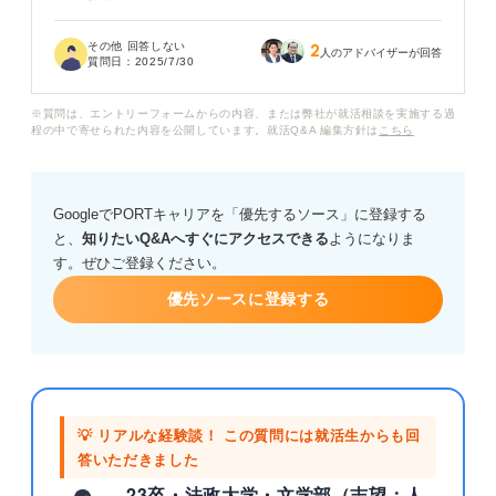
ドラマで見ただけですが、営業として活躍している人
は、快活で、いつでも堂々と輝いているイメージです。
その他 回答しない
2
人のアドバイザーが回答
質問日：
2025/7/30
仕事では、商談や商品説明会などで、顧客に鋭く突っ込
まれることもありますよね。
※質問は、エントリーフォームからの内容、または弊社が就活相談を実施する過
程の中で寄せられた内容を公開しています。就活Q&A 編集方針は
こちら
また、大勢の顧客や関係者を前にしてプレゼンしなきゃ
いけないときもあると思います。
GoogleでPORTキャリアを「優先するソース」に登録する
そういった営業の仕事を想像するとすごく緊張してき
と、
知りたいQ&Aへすぐにアクセスできる
ようになりま
て、やはり自分には向いていないのかも、と思ってしま
す。ぜひご登録ください。
います。
優先ソースに登録する
実際、緊張しやすい人は営業は向いていないでしょう
か？
ここで選択肢を狭めるのもどうかと思い、一度プロから
客観的なアドバイスをいただけるとうれしいです。
💡 リアルな経験談！ この質問には就活生からも回
答いただきました
23卒・法政大学・文学部（志望：人