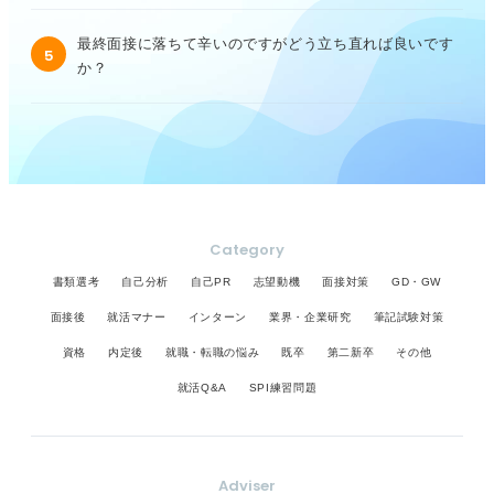
最終面接に落ちて辛いのですがどう立ち直れば良いです
5
か？
Category
書類選考
自己分析
自己PR
志望動機
面接対策
GD・GW
面接後
就活マナー
インターン
業界・企業研究
筆記試験対策
資格
内定後
就職・転職の悩み
既卒
第二新卒
その他
就活Q&A
SPI練習問題
Adviser