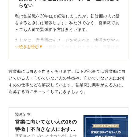
らない
私は営業職を20年ほど経験しましたが、初対面の人と話
をするときには緊張します。私だけでなく、営業職であ
っても人前で緊張する方は多くいます。
たしかに、営業職のイメージを考えると、快活さや堂々
⋯続きを読む▼
としている部分は想像するかもしれませんが、営業は必
ずしも快活で堂々としていなければならないとは限りま
せん。
顧客や関係者の前で緊張して話すのが苦手であれば、ほ
営業職には向き不向きがあります。以下の記事では営業職に向
かの長所がないか考えてみてください。
いている人・向いていない人の特徴や、向いていない人におす
すめの仕事などを解説しています。営業職に興味がある人は、
応募する前にチェックしておきましょう。
話し上手でなくても聴き上手や資料作成力で信頼は
築ける
関連記事
営業に向いてない人の16の
特徴｜不向きな人におすす
たとえば、営業で結果を出している人のなかには、話下
営業向いていないと十分な検討をせ
めの道も解説