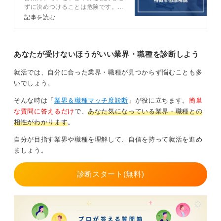
手だけど聴き上手の方がいます。
ずに決めつけることは危険です。ま
ずは営業職の理解を深めましょう。
記事を読む
営業では、顧客の課題や要望を正確につかむことが求め
この記事では営業に向いていない傾
向のある人の特徴16選や、おすす
られます。顧客の課題や要望を丁寧に聴いていれば正確
めの道をキャリアコンサルタントが
につかむことができて、顧客に効果的な提案をすること
解説します。
あなたが受けないほうがいい業界・職種を診断しよう
が可能になるでしょう。
就活では、自分に合った業界・職種が見つからず悩むことも多
また、パソコンなどで見やすい資料を作成するのが得意
いでしょう。
であれば、話下手であっても見やすい資料を提供して顧
客からの信頼を得ることができるでしょう。
そんな時は「
業界＆職種マッチ度診断
」が役に立ちます。
簡単
な質問に答えるだけ
で、
あなた気になっている業界・職種との
苦手な部分をカバーできることを是非探してみてくださ
相性がわかります
。
い。
自分が目指す業界や職種を理解して、自信を持って就活を進め
ほかの人がどのような点で優れているのかを意識する必
ましょう。
要はありません。自分の活かせる長所が営業職の仕事に
どのようにつながるのかを考えたうえで、営業職に挑戦
してみてください。
診断スタート(無料)
0