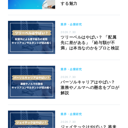
する魅力
業界・企業研究
2026.7.30
ツリーベルはやばい？ 「配属
先に差がある」「給与額が不
満」は本当なのかをプロと検証
業界・企業研究
2026.7.30
パーソルキャリアはやばい？
激務やノルマへの懸念をプロが
解説
業界・企業研究
2026.7.30
ジェイテックはやばい？ 将来