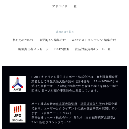
アドバイザー一覧
About Us
私たちについて
就活Q&A 編集方針
Webテストコンテンツ 編集方針
編集責任者メッセージ
D&Iの推進
就活対策資料&ツール一覧