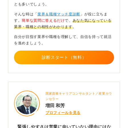
とも多いでしょう。
一歩ずつの経験や一つずつの知識が適職にしてくれ
そんな時は「
業界＆職種マッチ度診断
」が役に立ちま
る
す。
簡単な質問に答えるだけ
で、
あなた気になっている
業界・職種との相性がわかります
。
つまり、経験やスキル、商品に対する知識が積み重なる
ことで「話すことに慣れる」という人がたくさんいるの
自分が目指す業界や職種を理解して、自信を持って就活
です。
を進めましょう。
ですから、今の質問者さんが「緊張しやすい」というだ
診断スタート（無料）
けで、営業を諦めてしまうのは少しもったいない気がし
ます。これまでに「人のために動いて喜ばれた経験があ
る」とか「人に喜ばれることが自分の喜びになる」とい
った思いがあるなら、営業職は十分検討していいと思い
ますよ。
国家資格キャリアコンサルタント／産業カウ
自分の強みや価値観と向き合いながら、視野を狭めず検
ンセラー
討してみてください。
増田 和芳
プロフィールを見る
1
緊張しやすさは営業に向いていない理由にはな