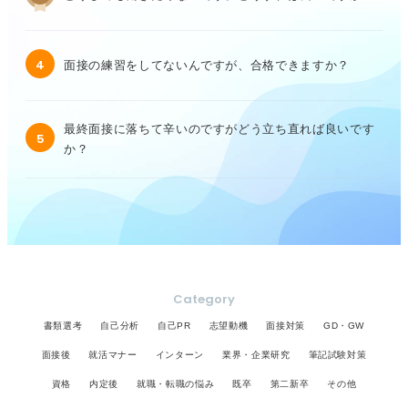
4
面接の練習をしてないんですが、合格できますか？
最終面接に落ちて辛いのですがどう立ち直れば良いです
5
か？
Category
書類選考
自己分析
自己PR
志望動機
面接対策
GD・GW
面接後
就活マナー
インターン
業界・企業研究
筆記試験対策
資格
内定後
就職・転職の悩み
既卒
第二新卒
その他