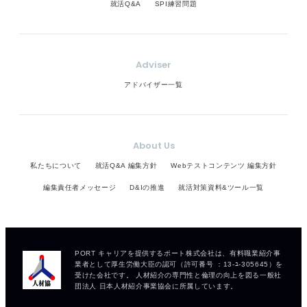
就活Q&A
SPI練習問題
Adviser
アドバイザー一覧
About Us
私たちについて
就活Q&A 編集方針
Webテストコンテンツ 編集方針
編集責任者メッセージ
D&Iの推進
就活対策資料&ツール一覧