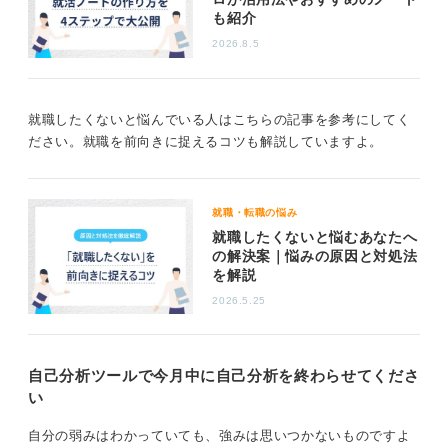
との流れなどが必ずありますから、それをみて、今の時
も紹介
期はどういうことがおこなわれているのか、そしてこれ
2026.8.5
からどういう順番で何が起こるのかを把握しましょう。
そうすることで、必要以上に焦る気持ちもなくなりま
す。
就職したくないと悩んでいる人はこちらの記事を参考にしてく
ださい。就職を前向きに捉えるコツも解説していますよ。
社会人になって仕事をするときもそうですが、大きな仕
事、難しい仕事、見通しの立たない複雑な仕事だとして
も、まずは全体像を把握し、そのうえで一つひとつの
「作業」にまで分解してみると、実は個別でやることは
就職・転職の悩み
それほど難しくないことがわかります。
就職したくないと悩むあなたへ
の解決案｜悩みの原因と対処法
それらが同時に迫ってきていたので難しく感じていたの
を解説
だなとわかると、気持ちがすっと落ち着き、今やるべき
2026.5.25
ことに行動を移せます。
ただ、そもそも就活サイトをみること自体が嫌という状
態であれば、大学のキャリアセンターなどに行き「人か
自己分析ツールで今月中に自己分析を終わらせてくださ
ら説明してもらう」方がいいかもしれません。どちらに
い
しろ、まずは「就活の全体像を把握する」ことからスタ
ートしてみてください。
自分の弱みはわかっていても、強みは思いつかないものですよ