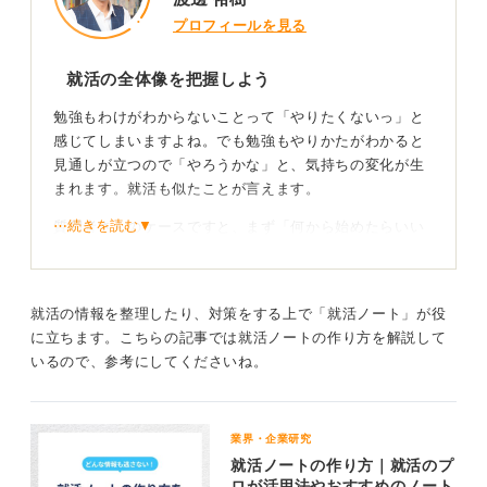
プロフィールを見る
就活の全体像を把握しよう
勉強もわけがわからないことって「やりたくないっ」と
感じてしまいますよね。でも勉強もやりかたがわかると
見通しが立つので「やろうかな」と、気持ちの変化が生
まれます。就活も似たことが言えます。
⋯続きを読む▼
質問者さんのケースですと、まず「何から始めたらいい
のかわからない」という状態なので、「何から始めたら
いいのかわかる」ようにすることが今の悩みを解決する
のに必要なことです。
就活の情報を整理したり、対策をする上で「就活ノート」が役
そのために「就活の全体像」を知ることです。エントリ
に立ちます。こちらの記事では就活ノートの作り方を解説して
ーシートとかインターンとか、そういう個別のフレーズ
いるので、参考にしてくださいね。
を聞くと焦ってしまいますが、一旦置いておきましょ
う。
業界・企業研究
まず2〜3の就活サイトに登録してみてください。そのサ
就活ノートの作り方｜就活のプ
イト内に就活のスケジュールがわかる図や、やるべきこ
ロが活用法やおすすめのノート