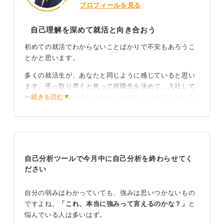
プロフィールを見る
自己理解を深めて就活と向き合おう
初めての就活でわからないことばかりで不安もあろうこ
とかと思います。
多くの就活生が、あなたと同じように感じていると思い
ます。手っ取り早くと焦って就職先を決めて、入社して
⋯続きを読む▼
から、「こんなはずじゃなかったのに」なんてことにな
らないように、ここからの1年間は誰もが通る道だと思っ
て向き合ってみてください。
まずはあなた自身の興味傾向や強みをこれまでの経験か
ら可視化し、深掘りしてみましょう。
自己分析ツールで今月中に自己分析を終わらせてく
自己理解を可視化し深掘りすることで、行きたい業界、
ださい
やりたい仕事のイメージが湧くといいですね。
自分の弱みはわかっていても、強みは思いつかないもの
これまでの人生（子供の頃から）で経験してきた、楽し
ですよね。
「これ、本当に強みって言えるのかな？」
と
かった思い出や夢中になれたこと、部活動やサークル、
悩んでいる人は多いはず。
アルバイト、ボランティアに関連するような業界はあり