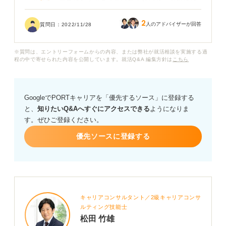
「とりあえず気になるところ受けてみれば？」と親には
言われますが、行きたい業界もありません。
2
人のアドバイザーが回答
質問日：
2022/11/28
というか、進んで働きたいと思ってないのが大きいかも
しれないですね。そのせいでまったくやる気が出ずどん
※質問は、エントリーフォームからの内容、または弊社が就活相談を実施する過
どん出遅れている気がします......。
程の中で寄せられた内容を公開しています。就活Q&A 編集方針は
こちら
そうこうしているうちに、仲良い友達は結構就活を始め
ていて、この前「インターンにESを出した」と聞いてシ
GoogleでPORTキャリアを「優先するソース」に登録する
ョックを受けました......。
と、
知りたいQ&Aへすぐにアクセスできる
ようになりま
す。ぜひご登録ください。
インターンとかやるべきなんですか？ そもそも何から始
めたら良いんですか？
優先ソースに登録する
6月に面接とかが始まると思うんですが、そこで何を言う
べきかも正直わからないです......！
親からは「子供みたいなことを言うな」と言われてい
キャリアコンサルタント／2級キャリアコンサ
て、おっしゃる通りとは思うんですが、本当に就活がい
ルティング技能士
やです！ 手っ取り早く内定が欲しいというのが本音で
松田 竹雄
す！