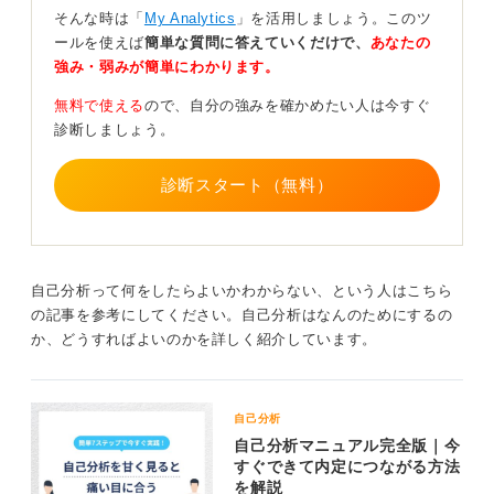
ませんか？
そんな時は「
My Analytics
」を活用しましょう。このツ
ールを使えば
簡単な質問に答えていくだけで、
あなたの
尊敬できる人や憧れの人に関連する業界はありません
強み・弱みが簡単にわかります。
か？
無料で使える
ので、自分の強みを確かめたい人は今すぐ
得意とすることや他人から褒められたり感謝された経験
診断しましょう。
はありませんか？
また、大学での専攻やゼミでは、どのような専門性を身
診断スタート（無料）
につけてましたか？
上記の問いに対する答えの中に興味傾向が隠れている可
能性がありますよ。
自己分析って何をしたらよいかわからない、という人はこちら
業界のイメージや理解を深めるために、企業の説明会
の記事を参考にしてください。自己分析はなんのためにするの
（業界の合同説明会）へ参加したり、ある程度業界が絞
か、どうすればよいのかを詳しく紹介しています。
れてきたらさらに業界や仕事の理解の深掘りのために
OB・OG訪問もおこないましょう。興味のある業界のイ
ンターンは、面接などの本選考会を有利に進めるために
も参加するようにしましょう。
自己分析
自己分析マニュアル完全版｜今
大学内にキャリアセンターがあれば、そちらへ出向いて
すぐできて内定につながる方法
個別相談を申し込んでみたり企業の合同説明会やインタ
を解説