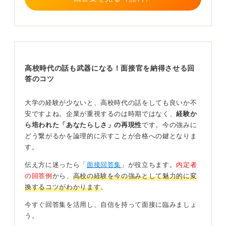
さをより効果的にアピールできますよ。
0
高校時代の話も武器になる！面接官を納得させる回
答のコツ
大学の経験が少ないと、高校時代の話をしても良いか不
安ですよね。企業が重視するのは時期ではなく、
経験か
ら培われた「あなたらしさ」の再現性
です。今の強みに
どう繋がるかを論理的に示すことが合格への鍵となりま
す。
伝え方に迷ったら「
面接回答集
」が役立ちます。
内定者
の回答例
から、
高校の経験を今の強みとして魅力的に変
換するコツがわかります
。
今すぐ回答集を活用し、自信を持って面接に臨みましょ
う。