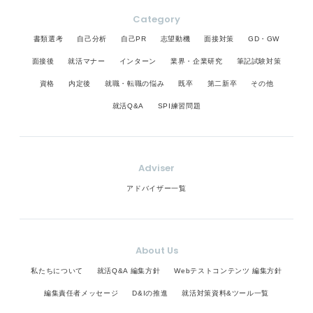
Category
書類選考
自己分析
自己PR
志望動機
面接対策
GD・GW
面接後
就活マナー
インターン
業界・企業研究
筆記試験対策
資格
内定後
就職・転職の悩み
既卒
第二新卒
その他
就活Q&A
SPI練習問題
Adviser
アドバイザー一覧
About Us
私たちについて
就活Q&A 編集方針
Webテストコンテンツ 編集方針
編集責任者メッセージ
D&Iの推進
就活対策資料&ツール一覧