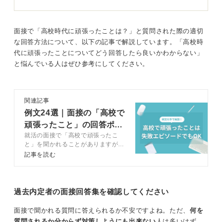
中学校時代の経験は、現在のあなたと少し離れすぎてい
る可能性があるため、特別な指示がない限りは高校以降
のエピソードを選ぶのが無難でしょう。
面接で「高校時代に頑張ったことは？」と質問された際の適切
な回答方法について、以下の記事で解説しています。「高校時
代に頑張ったことについてどう回答したら良いかわからない」
企業側の質問の仕方にも工夫が見られる！ 質問の意
と悩んでいる人はぜひ参考にしてください。
図を見極めよう
一点だけ注意すべきなのが、面接官の質問の仕方です。
関連記事
もし「”学生時代”に力を入れたことは何ですか」と「学
例文24選｜面接の「高校で
生時代」という言葉を使って聞かれた場合は、それは
頑張ったこと」の回答ポイ
「大学時代」のエピソードを指していると解釈し、大学
就活の面接で「高校で頑張ったこ
ントと見つけ方
での経験を話すようにしましょう。
と」を聞かれることがありますが、
どう答えたら良いかわからない人も
もっとも、最近では企業側も「これまでの人生で」とい
記事を読む
いるでしょう。この記事ではキャリ
うように、時代を限定しない聞き方をするケースも増え
アコンサルタントが「高校で頑張っ
ており、大学時代以外の経験も評価しようという傾向が
たこと」の答え方や思い出せない人
見られます。
の対処法などを解説しています。
過去内定者の面接回答集を確認してください
面接で聞かれる質問に答えられるか不安ですよね。ただ、
何を
0
質問されるか分からず対策しようにも出来ない
人は多いはず。