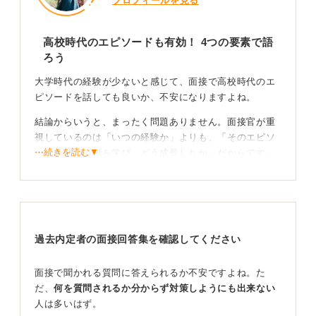
プロフィールを見る
高校時代のエピソードも有効！ 4つの要素で語
ろう
大学時代の経験が少ないと感じて、面接で高校時代のエ
ピソードを話しても良いか、不安になりますよね。
結論からいうと、まったく問題ありません。面接官が重
視しているのは「いつの経験か」よりも、「そのエピソ
⋯続きを読む▼
ードを通じて何を学び、どう成長したか」だからです。
高校時代のエピソードでも、①動機→②行動→③成果
→④学び、という4つの要素がしっかり語れるものであれ
ば、それはあなたの強みを伝える立派な武器になりま
す。
過去内定者の面接回答集を確認してください
面接で聞かれる質問に答えられるか不安ですよね。た
エピソードのつながりが大切！ 大学と高校での経験
だ、
何を質問されるか分からず対策しようにも出来ない
に一貫性を示そう
人は多いはず。