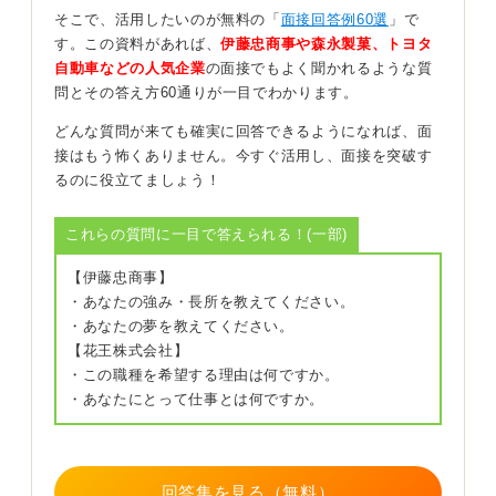
そこで、活用したいのが無料の「
面接回答例60選
」で
す。この資料があれば、
伊藤忠商事や森永製菓、トヨタ
面接で複数のエピソードを求められた際の、伝え方のコ
自動車などの人気企業
の面接でもよく聞かれるような質
ツをお話ししますね。
問とその答え方60通りが一目でわかります。
まず、基本的には大学時代など、より最近の経験から話
どんな質問が来ても確実に回答できるようになれば、面
すのが自然です。
接はもう怖くありません。今すぐ活用し、面接を突破す
るのに役立てましょう！
もし、どうしても高校時代のエピソードを話したい場合
は、「エピソードが2つありますので、大学生のときの話
これらの質問に一目で答えられる！(一部)
と高校生のときの話をお話しさせてください」のよう
に、最初に宣言してしまうのが最も確実な方法だと思い
【伊藤忠商事】
ます。
・あなたの強み・長所を教えてください。
先に伝えることで、面接官によっては「大学時代の話だ
・あなたの夢を教えてください。
けで結構です」と制止されるリスクはありますが、話し
【花王株式会社】
たいという意欲は伝わるでしょう。
・この職種を希望する理由は何ですか。
・あなたにとって仕事とは何ですか。
さらに、話す際には「高校時代に培った〇〇という力
を、大学では△△という形で活かしました」というよう
に、高校と大学の経験をつなぐ「接続詞」のような一言
を入れると、あなたの行動に一貫性が生まれ、経験の深
回答集を見る（無料）