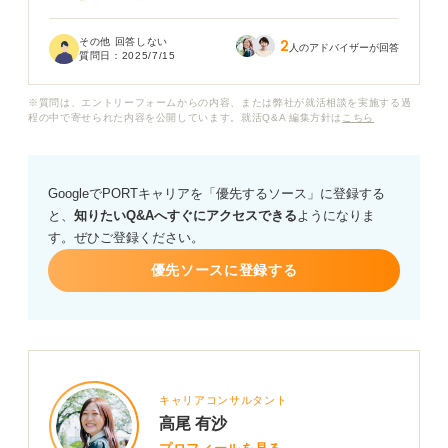
なるのか疑問に思いました。
その他 回答しない
2
特に、大学での経験だけではアピールできる内容が少な
人のアドバイザーが回答
質問日：
2025/7/15
いと感じているので、もし高校時代の話も有効であれば
知りたいです。
※質問は、エントリーフォームからの内容、または弊社が就活相談を実施する過
程の中で寄せられた内容を公開しています。就活Q&A 編集方針は
こちら
高校時代は、大学受験や部活にも一定力を入れ、また文
化祭や合唱祭準備も人一倍頑張りました。
GoogleでPORTキャリアを「優先するソース」に登録する
大学時代は緩く活動していたので、言いやすいのは高校
と、
知りたいQ&Aへすぐにアクセスできる
ようになりま
時代の話のほうが多い気がします。
す。ぜひご登録ください。
高校時代の話を伝えるのはありでしょうか？
優先ソースに登録する
キャリアコンサルタント
高尾 有沙